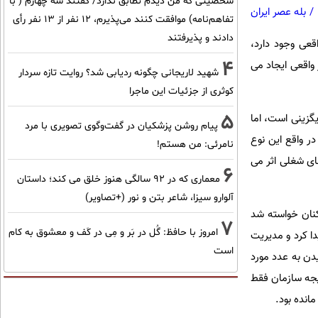
شخصیتی که من دیدم تطابق ندارد/ گفتند سه چهارم ( با
/
بله عصر ایران
تفاهم‌نامه) موافقت کنند می‌پذیرم، 12 نفر از 13 نفر رأی
دادند و پذیرفتند
قعی وجود دارد،
4
 واقعی ایجاد می
شهید لاریجانی چگونه ردیابی شد؟ روایت تازه سردار
کوثری از جزئیات این ماجرا
5
گزینی است، اما
پیام روشن پزشکیان در گفت‌و‌گوی تصویری با مرد
ر واقع این نوع
نامرئی: من هستم!
ای شغلی اثر می
6
معماری که در 92 سالگی هنوز خلق می کند؛ داستان
آلوارو سیزا، شاعر بتن و نور (+تصاویر)
کنان خواسته شد
7
امروز با حافظ: گُل در بَر و مِی در کَف و معشوق به کام
دا کرد و مدیریت
است
دن به عدد مورد
یجه سازمان فقط
انده بود.