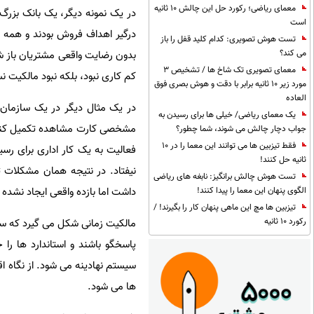
معمای ریاضی؛ رکورد حل این چالش 10 ثانیه
در یک نمونه دیگر، یک بانک بزر
است
درگیر اهداف فروش بودند و همه
تست هوش تصویری: کدام کلید قفل را باز
می کند؟
معمای تصویری تک شاخ ها / تشخیص 3
کم کاری نبود، بلکه نبود مالکیت ن
مورد زیر 10 ثانیه برابر با دقت و هوش بصری فوق
العاده
در یک مثال دیگر در یک سازمان ص
یک معمای ریاضی/ خیلی ها برای رسیدن به
مشخصی کارت مشاهده تکمیل کنند. د
جواب دچار چالش می شوند، شما چطور؟
فقط تیزبین ها می توانند این معما را در 10
فعالیت به یک کار اداری برای ر
ثانیه حل کنند!
نیفتاد. در نتیجه همان مشکلات تک
تست هوش چالش برانگیز: نابغه های ریاضی
داشت اما بازده واقعی ایجاد نشده ب
الگوی پنهان این معما را پیدا کنند!
تیزبین ها مچ این ماهی پنهان کار را بگیرند! /
رکورد 10 ثانیه
مالکیت زمانی شکل می گیرد که ساخ
پاسخگو باشند و استاندارد ها را
سیستم نهادینه می شود. از نگاه
ها می شود.