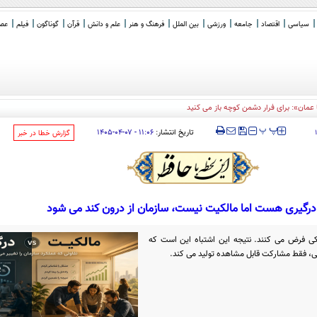
سیاسی
اقتصاد
جامعه
ورزشی
بین الملل
فرهنگ و هنر
علم و دانش
قرآن
گوناگون
فیلم
عصر 
مان»: برای فرار دشمن کوچه باز می کنید
‍‍‍ پ
پ
تاریخ انتشار:
۱۱:۰۶ - ۰۷-۰۴-۱۴۰۵
‌گزارش خطا در خبر
درگیری هست اما مالکیت نیست، سازمان از درون کند می شود
یکی فرض می کنند. نتیجه این اشتباه این است که
، فقط مشارکت قابل مشاهده تولید می کند.