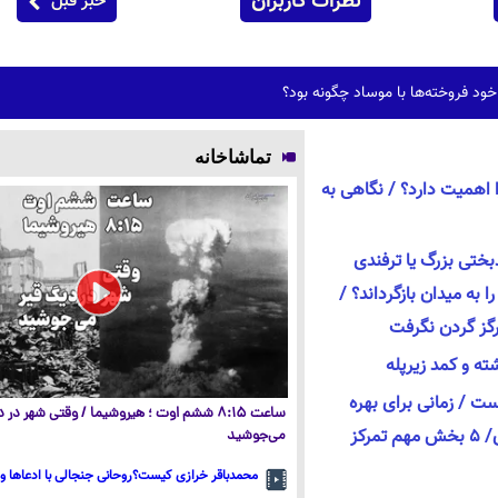
نظرات کاربران
خبر قبل
ود فروخته‌ها با موساد چگونه بود؟
تماشاخانه
 اهمیت دارد؟ / نگاهی به
New ؛ یک بدبختی بزرگ یا ترفندی
ا به میدان بازگرداند؟ /
رگز گردن نگرفت
ه و کمد زیرپله
ت / زمانی برای بهره
ساعت ۸:۱۵ ششم اوت ؛ هیروشیما / وقتی شهر در
رکز
می‌جوشید
محمدباقر خرازی کیست؟روحانی جنجالی با ادعاها و 