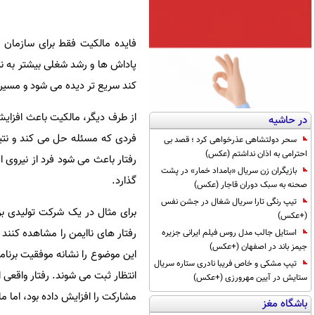
فایده مالکیت فقط برای سازمان 
پاداش ها و رشد شغلی بیشتر به نت
کند سریع تر دیده می شود و مسیر 
از طرف دیگر، مالکیت باعث افزایش
در حاشیه
فردی که مسئله حل می کند و نتیجه
سحر دولتشاهی عذرخواهی کرد ؛ قصد بی
احترامی به اذان نداشتم (عکس)
رفتار باعث می شود فرد از نیروی 
بازیگران زن سریال «بامداد خمار» در پشت
گذارد.
صحنه به سبک دوران قاجار (عکس)
تیپ رنگی تارا سریال شغال در جشن نفس
برای مثال در یک شرکت تولیدی بزر
(+عکس)
رفتار های ناایمن را مشاهده کنند 
استایل جالب مدل روس فیلم ایرانی جزیره
جیمز باند در اصفهان (+عکس)
این موضوع را نشانه موفقیت برنا
تیپ مشکی و خاص فریبا نادری ستاره سریال
انتظار ثبت می شوند. رفتار واقعی
ستایش در آیین مهرورزی (+عکس)
مشارکت را افزایش داده بود، اما 
باشگاه مغز