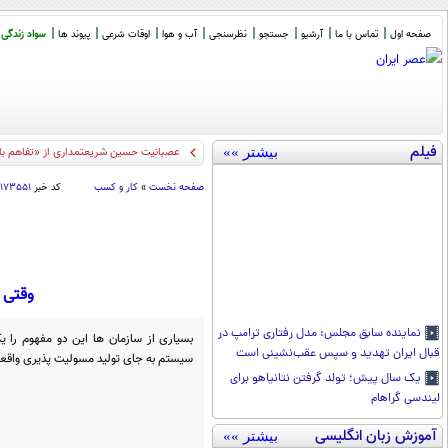
صفحه اول
تماس با ما
آرشیو
جستجو
نظرسنجی
آب و هوا
اوقات شرعی
پیوند ها
سواد زندگی
فیلم
بیشتر »»
عصبانیت حسین شریعتمداری از «تفاهم با ع
صفحه نخست
»
کار و کسب
کد خبر
۱۱۷۳۵۵۱
وقتی 
نماینده سابق مجلس: مدل رفتاری ترامپ در
بسیاری از سازمان ها این دو مفهوم را 
قبال ایران تهدید و سپس عقب‌نشینی است
سیستم به جای تولید مسولیت پذیری واقعی
یک سال پیش؛ تولد گرفتن نتانیاهو برای
لیندسی گراهام
آموزش زبان انگلیسی
بیشتر »»