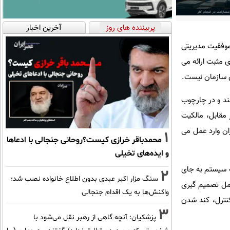
پربیننده های روز
آخرین اخبار
موفقیت مدیریتی
ی مثبت ارائه می
ی سازمان نیست.
نند و در چارچوب
مقابل، مالکیت
ان وارد عمل می
1
محمدباقر خرازی کیست؟روحانی جنجالی با ادعاها
و ایده‌های تخیلی
ه سیستم به جای
2
سنگ مزار اکبر عبدی بدون اطلاع خانواده نصب شد؛
عمل تصمیم گیری
واکنش‌ها به یک اقدام جنجالی
کنترل، کند شدن
3
پزشکیان‌: آنچه گاهی از رهبر نقل می‌شود با