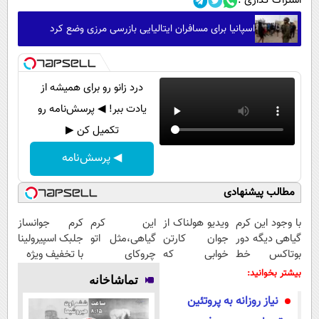
اشتراک گذاری :
اسپانیا برای مسافران ایتالیایی بازرسی مرزی وضع کرد
درد زانو رو برای همیشه از
یادت ببر! ◀ پرسش‌نامه رو
تکمیل کن ▶
◀ پرسش‌نامه
مطالب پیشنهادی
با وجود این کرم
ویدیو هولناک از
این کرم
کرم جوانساز
گیاهی دیگه دور
جوان کارتن
گیاهی،مثل اتو
جلبک اسپیرولینا
بوتاکس خط
خوابی که
چروکای
با تخفیف ویژه
قرمز بکش!
میلیاردر شد.
پوستتوصاف
بیشتر بخوانید:
تماشاخانه
آموزش رایگان
میکنه!50%تخفیف
نیاز روزانه به پروتئین