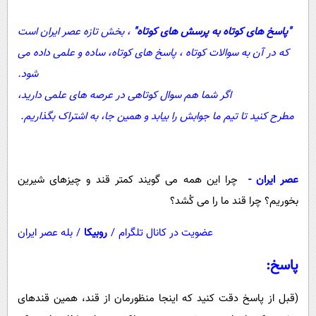
پیامک
سرگرمی
"پاسخ های کوتاه به پرسش های کوتاه"
، بخش تازه عصر ایران است
روانشناسی
فناوری
که در آن به سوالات کوتاه ، پاسخ های کوتاه، ساده و علمی داده می
آشپزی
گوناگون
شود.
دانلود
حوادث
اگر شما هم سوال کوتاهی در عرصه های علمی دارید،
محیط زیست
مطرح کنید تا تیم ما جوابش را بیابد و همین جا، به اشتراک بگذاریم.
سلامت
فرهنگی
عصر ایران -
چرا این همه می گویند کمتر قند و چیزهای شیرین
بین الملل
بخوریم؟ چرا قند ما را می کُشد؟
اجتماعی
عضویت در کانال تلگرام
/
روبیکا
/
بله عصر ایران
حیات وحش
پاسخ:
سیاست خارجی
(قبل از پاسخ دقت کنید که اینجا منظورمان از قند، همین قندهای