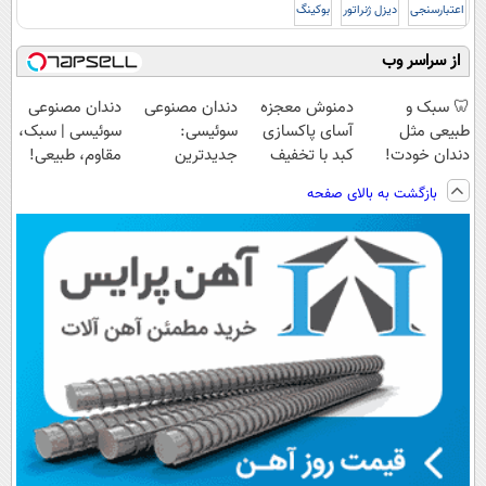
اعتبارسنجی
دیزل ژنراتور
بوکینگ
از سراسر وب
🦷 سبک و
دمنوش معجزه
دندان مصنوعی
دندان مصنوعی
طبیعی مثل
آسای پاکسازی
سوئیسی:
سوئیسی | سبک،
دندان خودت!
کبد با تخفیف
جدیدترین
مقاوم، طبیعی!
نصب آسان و
ویژه
فناوری اروپا،
ویزیت
بازگشت به بالای صفحه
پرداخت اقساطی
سبک و مقاوم |
رایگان+پرداخت
💳 📍 تهران
پرداخت قسطی
اقساطی😍