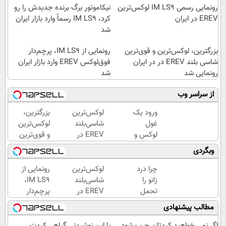
رونمایی رسمی IM LS9 لوکس‌ترین
نیکاموتور برگ برنده جدیدش را رو
EREV در ایران
کرد، IM LS9 رسماً وارد بازار ایران
شد
بزرگترین، لوکس‌ترین و قوی‌ترین
رونمایی از IM LS9، پرچم‌دار
شاسی بلند EREV در در ایران
فوق‌لوکس EREV وارد بازار ایران
رونمایی شد
شد
از سراسر وب
ورود یک
لوکس‌ترین
بزرگترین،
غول
شاسی‌بلند
لوکس‌ترین
لوکس و
EREV در
و قوی‌ترین
هوشمند
ایران،
شاسی بلند
وبگردی
به ایران،
توسط نیکا
EREV در
IM LS9
موتور
در ایران
چرا درد
لوکس‌ترین
رونمایی از
رسماً
رونمایی
رونمایی
زانو را
شاسی‌بلند
IM LS9،
رونمایی
شد!
شد
تحمل
EREV در
پرچم‌دار
شد
می‌کنی؟
ایران،
فوق‌لوکس
مطالب پیشنهادی
خیلی
توسط نیکا
EREV
ساده
موتور
وارد بازار
اگر نمی خواهید کبدتان چرب شود
با این نوشیدنی گیاهی کبدت