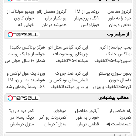
آرتروز مفاصل
رونمایی از IM
آرتروز مفصل زانو
ویدیو هولناک از
خود را به طور
LS9، پرچم‌دار
رو یکبار برای
جوان کارتن
قطعی درمان
فوق‌لوکس
همیشه درمان
خوابی که
کنید!
EREV وارد بازار
کن!
میلیاردر شد.
از سراسر وب
◗پرسش‌نامه◖
ایران شد
◗پرسش‌نامه◖
آموزش رایگان
بمب جوانساز! کرم
این کرم گیاهی،مثل اتو
هرگز بوتاکس نکنید!
بوتاکس جلبک
چروکای پوستتوصاف
جوانساز جلبک پوست
اسپیرولینا50%تخفیف
میکنه!50%تخفیف
شمارا ۱۰ سال جوان می
کند
بدون سوزن پوستتو
این کرم ضد چروک
ورود یک غول لوکس و
10سال جوون
آلمانی،جای بوتاکس رو
هوشمند به ایران، IM
کن50%تخفیف پاییزی
برات پر میکنه!تخفیف
LS9 رسماً رونمایی شد
تا امشب
مطالب پیشنهادی
‌راه خلاصی از
آرتروز مفاصل
میخوای
کمر درد داری؟
کمردرد
خود را به طور
کمردردت رو "در
دیگه بسه! در
همینجاست ◀
قطعی درمان
منزل" درمان
منزل درمانش
فقط کافیه فرم
کنید!
کنی؟ (◂فیلم +
کن