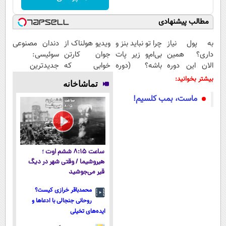
مطالب پیشنهادی
به پول نیاز
چرا تو نباید بنز و
ویدیو هولناک از
دندان مصنوعی
داری؟ همین
بی‌ام‌و زیر پات
جوان کارتن
سوئیسی:
الان این دوره
باشه؟ (دوره
خوابی که
جدیدترین
رایگان رو شرکت
رایگان درآمد
میلیاردر شد.
فناوری اروپا،
بیشتر بخوانید:
تماشاخانه
کن تا دیر
میلیاردی)
آموزش رایگان
سبک و مقاوم |
ماست، بمب کلسیم!
نشده!
پرداخت قسطی
ساعت ۸:۱۵ ششم اوت ؛
هیروشیما / وقتی شهر در دیگ
قیر می‌جوشید
محمدباقر خرازی کیست؟
روحانی جنجالی با ادعاها و
ایده‌های تخیلی