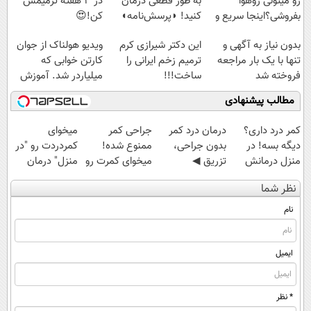
رو میتونی روهوا
به طور قطعی درمان
در 3 هفته ترمیمش
بفروشی؟اینجا سریع و
کنید! ◗پرسش‌نامه◖
کن!😍
راحت بفروش
بدون نیاز به آگهی و
این دکتر شیرازی کرم
ویدیو هولناک از جوان
تنها با یک بار مراجعه
ترمیم زخم ایرانی را
کارتن خوابی که
فروخته شد
ساخت!!!
میلیاردر شد. آموزش
رایگان
مطالب پیشنهادی
کمر درد داری؟
درمان درد کمر
جراحی کمر
میخوای
دیگه بسه! در
بدون جراحی،
ممنوع شده!
کمردردت رو "در
منزل درمانش
تزریق ◀
میخوای کمرت رو
منزل" درمان
کن
پرسش‌نامه رو پر
در منزل درمان
کنی؟ (◂فیلم +
نظر شما
(◀پرسش‌نامه)
کن ▶
کنی؟
◂پرسش‌نامه)
((پرسش‌نامه))
نام
ایمیل
* نظر