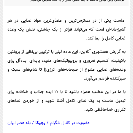
پیامک
سرگرمی
روانشناسی
فناوری
ماست یکی از در دسترس‌ترین و مغذی‌ترین مواد غذایی در هر
آشپزی
گوناگون
آشپزخانه‌ای است که می‌تواند فراتر از یک چاشنی، نقش یک وعده
دانلود
حوادث
غذایی کامل را ایفا کند.
محیط زیست
به گزارش همشهری آنلاین، این ماده لبنی با ترکیبی بی‌نظیر از پروتئین
سلامت
باکیفیت، کلسیم ضروری و پروبیوتیک‌های مفید، پایه‌ای ایده‌آل برای
وعده‌های غذایی متنوع از صبحانه‌های انرژی‌زا تا شام‌های سبک و
فرهنگی
سیرکننده فراهم می‌آورد.
بین الملل
اجتماعی
با ما در این مطلب همراه باشید تا با ۲۰ ایده جذاب و خلاقانه برای
تبدیل ماست به یک غذای کامل آشنا شوید و از خوردن غذاهای
حیات وحش
تکراری خداحافظی کنید.
سیاست خارجی
عضویت در کانال تلگرام
/
روبیکا
/
بله عصر ایران