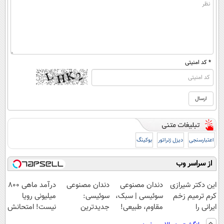
* کد امنیتی
اعتبارسنجی
دیزل ژنراتور
بوکینگ
از سراسر وب
این دکتر شیرازی
دندان مصنوعی
دندان مصنوعی
درآمد ماهی 800
کرم ترمیم زخم
سوئیسی | سبک،
سوئیسی:
میلیونی رویا
ایرانی را
مقاوم، طبیعی!
جدیدترین
نیست! امتحانش
ساخت!!!
ویزیت
فناوری اروپا،
مجانیه😉