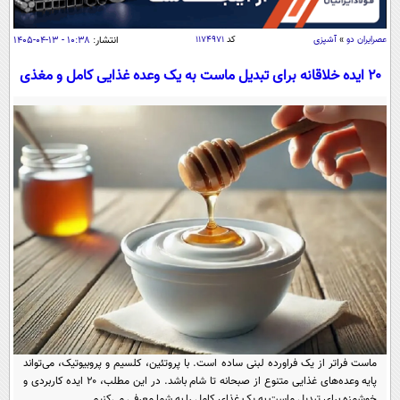
سیاسی
اقتصاد
عصرايران دو
»
آشپزی
کد
۱۱۷۴۹۷۱
انتشار:
۱۰:۳۸ - ۱۳-۰۴-۱۴۰۵
جامعه
اقتصادی
۲۰ ایده خلاقانه برای تبدیل ماست به یک وعده غذایی کامل و مغذی
ورزشی
اجتماعی
خودرو
بین الملل
حوادث
فرهنگ و هنر
سیاست خارجی
سلامت
علم و دانش
یک برش دانایی
قرآن
فناوری و It
محیط زیست
گوناگون
علمی
سفر و تفریح
فیلم
سرگرمی
اخبار کریپتو
عصر ایران 2
اقتصاد
باشگاه مغز
آموزش زبان
خواندنی ها و دیدنی ها
ورزش
مجله تصویری سلاح
ماست فراتر از یک فراورده لبنی ساده است. با پروتئین، کلسیم و پروبیوتیک، می‌تواند
داستان کوتاه
سیاست
پایه وعده‌های غذایی متنوع از صبحانه تا شام باشد. در این مطلب، ۲۰ ایده کاربردی و
خوشمزه برای تبدیل ماست به یک غذای کامل را به شما معرفی می‌کنیم.