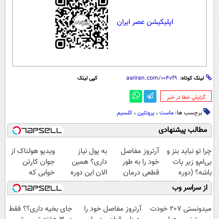
اپلیکیشن عصر ایران
لینک کوتاه:
کپی لینک
‌گزارش خطا در خبر
برچسب ها:
ماست
،
پروتئین
،
کلسیم
مطالب پیشنهادی
چرا تو نباید بنز و
آرتروز مفاصل
به پول نیاز
ویدیو هولناک از
بی‌ام‌و زیر پات
خود را به طور
داری؟ همین
جوان کارتن
باشه؟ (دوره
قطعی درمان
الان این دوره
خوابی که
رایگان درآمد
کنید!
رایگان رو شرکت
میلیاردر شد.
از سراسر وب
میلیاردی)
◗پرسش‌نامه◖
کن تا دیر نشده!
آموزش رایگان
میدونستی 207 خودت
آرتروز مفاصل خود را
جای بخیه داری؟؟ فقط