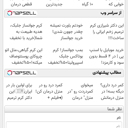
خوابی که
10 گیاه
جدیدترین
قطعی درمان
میلیاردر شد.
موثر(تخفیف تا
فناوری اروپا،
کنید!
از سراسر وب
آموزش رایگان
امشب)
سبک و مقاوم |
◗پرسش‌نامه◖
پرداخت قسطی
این دکتر شیرازی کرم
خودتم باورت نمیشه
کرم جوانساز جلبک،
ترمیم زخم ایرانی را
چقدر جوون شدی!
هدیه طبیعت به
ساخت!!!
خرید جوانساز
شما(خرید با تخفیف
اسپیرولینا با تخفیف
ویژه)
خرید موبایل با اسنپ
بمب جوانساز! کرم
این کرم گیاهی،مثل اتو
ویژه
پی | در ۴ قسط بدون
بوتاکس جلبک
چروکای پوستتوصاف
سود و کارمزد!
اسپیرولینا50%تخفیف
میکنه!50%تخفیف
مطالب پیشنهادی
کمر درد داری؟
میخوای
کمرد درد رو در
برای اولین بار در
دیگه بسه! در
کمردردت رو "در
منزل درمان کن!
ایران🇮🇷 این
منزل درمانش
منزل" درمان
(◂فیلم +
دکتر کرم ترمیم
کن
کنی؟ (◂فیلم +
پرسش‌نامه)
کننده 23 روزه
نظر شما
(◀پرسش‌نامه)
◂پرسش‌نامه)
ساخت!
نام