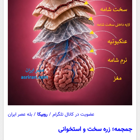
عضویت در کانال تلگرام
/
روبیکا
/
بله عصر ایران
جمجمه؛ زره سخت و استخوانی