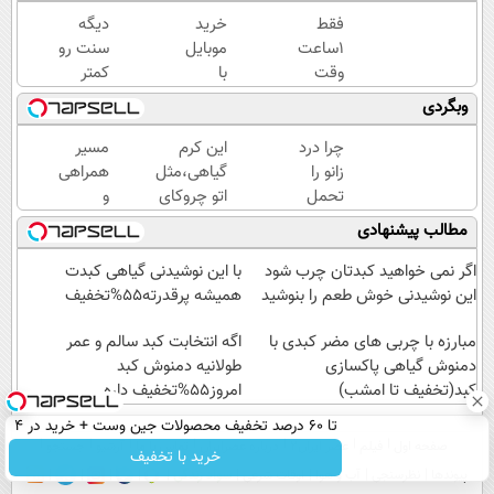
فقط
خرید
دیگه
1ساعت
موبایل
سنت رو
وقت
با
کمتر
داری
اسنپ
حدس
وبگردی
کرم
پی | در
میزنن😉
جوانساز
۴
کرم
چرا درد
این کرم
مسیر
جلبک
قسط
ضدچروک
زانو را
گیاهی،مثل
همراهی
رو
بدون
گیاهی👈🏻
تحمل
اتو چروکای
و
با40%تخفیف
سود و
45%تخفیف
می‌کنی؟
پوستتوصاف
گزارش
مطالب پیشنهادی
بخری!
کارمزد!
خیلی
میکنه!50%تخفیف
عملکرد
ساده
گروه
اگر نمی خواهید کبدتان چرب شود
با این نوشیدنی گیاهی کبدت
درمنزل
اسنپ
این نوشیدنی خوش طعم را بنوشید
همیشه پرقدرته55%تخفیف
درمانش
در
کن
مبارزه با چربی های مضر کبدی با
۱۴۰۴
اگه انتخابت کبد سالم و عمر
دمنوش گیاهی پاکسازی
طولانیه دمنوش کبد
کبد(تخفیف تا امشب)
امروز55%تخفیف داره
تا 60 درصد تخفیف محصولات جین وست + خرید در 4
صفحه اول
فیلم
عصر ایران۲
درباره عصرایران
تماس با ما
آرشیو
جستجو
قسط
خرید با تخفیف
پیوندها
نظرسنجی
آب و هوا
اوقات شرعی
سواد زندگی