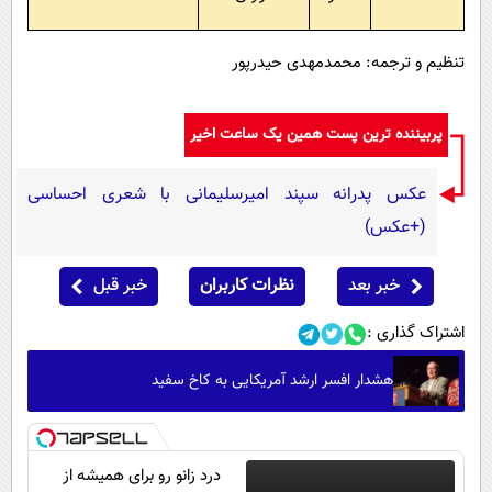
تنظیم و ترجمه: محمدمهدی حیدرپور
پربیننده ترین پست همین یک ساعت اخیر
عکس پدرانه سپند امیرسلیمانی با شعری احساسی
(+عکس)
خبر بعد
نظرات کاربران
خبر قبل
اشتراک گذاری :
هشدار افسر ارشد آمریکایی به کاخ سفید
درد زانو رو برای همیشه از