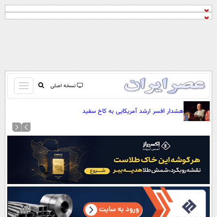
باز
نسخه اصلی
و
صفحه اول
هشدار افسر ارشد آمریکایی به کاخ سفید
بسته
تماس با ما
کردن
آرشیو
منو
جستجو
نظرسنجی
آب و هوا
اوقات شرعی
پیوند ها
سواد زندگی