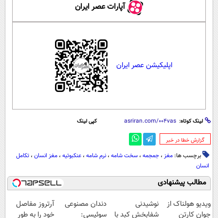
آپارات عصر ایران
اپلیکیشن عصر ایران
لینک کوتاه:
کپی لینک
‌گزارش خطا در خبر
برچسب ها:
مغز
،
جمجمه
،
سخت شامه
،
نرم شامه
،
عنکبوتیه
،
مغز انسان
،
تکامل
انسان
مطالب پیشنهادی
ویدیو هولناک از
نوشیدنی
دندان مصنوعی
آرتروز مفاصل
جوان کارتن
شفابخش کبد با
سوئیسی:
خود را به طور