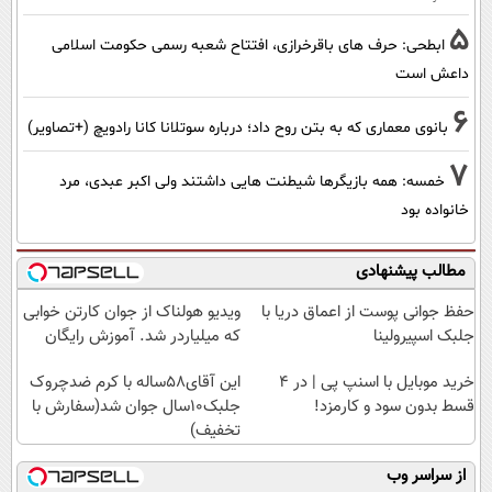
5
ابطحی: حرف های باقرخرازی، افتتاح شعبه رسمی حکومت اسلامی
داعش است
6
بانوی معماری که به بتن روح داد؛ درباره سوتلانا کانا رادویچ (+تصاویر)
7
خمسه: همه بازیگرها شیطنت هایی داشتند ولی اکبر عبدی، مرد
خانواده بود
مطالب پیشنهادی
حفظ جوانی پوست از اعماق دریا با
ویدیو هولناک از جوان کارتن خوابی
جلبک اسپیرولینا
که میلیاردر شد. آموزش رایگان
خرید موبایل با اسنپ پی | در ۴
این آقای58ساله با کرم ضدچروک
قسط بدون سود و کارمزد!
جلبک10سال جوان شد(سفارش با
تخفیف)
از سراسر وب