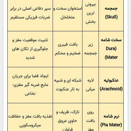
بیرونی
جمجمه
استخوان سخت و
سپر دفاعی اصلی در برابر
ترین
(
Skull
)
متخلخل
ضربات فیزیکی مستقیم
بخش
سخت شامه
تثبیت موقعیت مغز و
زیر
بافت فیبری
(
Dura
جلوگیری از تکان های
جمجمه
ضخیم و محکم
Mater
)
شدید
ایجاد فضا برای جریان
عنکبوتیه
لایه
شبکه ای و شبیه
مایع ضربه گیر مغزی-
(
Arachnoid
)
میانی
به تار عنکبوت
نخاعی
روی
نازک، ظریف و
نرم شامه
تغذیه بافت مغز و حفاظت
بافت
حاوی عروق
(
Pia Mater
)
میکروسکوپی
مغز
فراوان