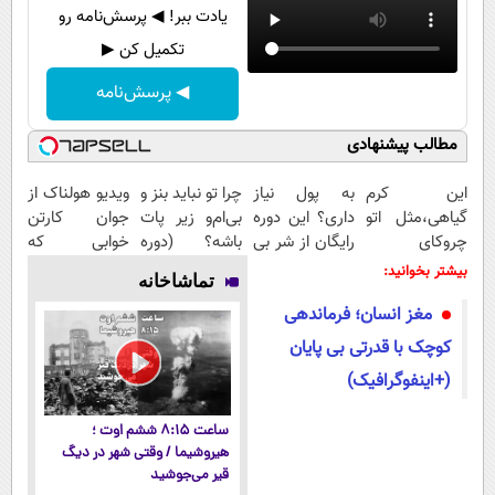
یادت ببر! ◀ پرسش‌نامه رو
تکمیل کن ▶
◀ پرسش‌نامه
مطالب پیشنهادی
این کرم
به پول نیاز
چرا تو نباید بنز و
ویدیو هولناک از
گیاهی،مثل اتو
داری؟ این دوره
بی‌ام‌و زیر پات
جوان کارتن
چروکای
رایگان از شر بی
باشه؟ (دوره
خوابی که
پوستتوصاف
پولی خلاصت
رایگان درآمد
میلیاردر شد.
بیشتر بخوانید:
تماشاخانه
میکنه!50%تخفیف
میکنه
میلیاردی)
آموزش رایگان
مغز انسان؛ فرماندهی
کوچک با قدرتی بی پایان
(+اینفوگرافیک)
ساعت ۸:۱۵ ششم اوت ؛
هیروشیما / وقتی شهر در دیگ
قیر می‌جوشید