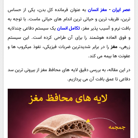
پیامک
سرگرمی
عصر ایران
-
مغز انسان
به عنوان فرمانده کل بدن، یکی از حساس
روانشناسی
فناوری
ترین، ظریف ترین و حیاتی ترین اندام های حیاتی ماست. با توجه به
آشپزی
گوناگون
بافت نرم و آسیب پذیر مغز،
تکامل انسان
یک سیستم دفاعی چندلایه
دانلود
و فوق العاده هوشمند را برای آن طراحی کرده است. این سیستم
حوادث
زرهی،
مغز
را در برابر شدیدترین ضربات فیزیکی، نفوذ میکروب ها و
محیط زیست
عفونت ها بیمه می کند.
سلامت
در این مقاله، به بررسی دقیق لایه های محافظ مغز از بیرونی ترین سد
فرهنگی
دفاعی تا عمق بافت آن می پردازیم.
بین الملل
اجتماعی
حیات وحش
سیاست خارجی