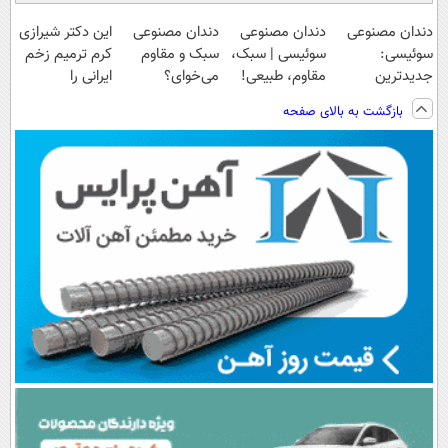
دندان مصنوعی
دندان مصنوعی
دندان مصنوعی
این دکتر شیرازی
سوئیسی:
سوئیسی | سبک،
سبک و مقاوم
کرم ترمیم زخم
جدیدترین
مقاوم، طبیعی!
می‌خوای؟
ایرانی را
فناوری اروپا،
ویزیت
پرداخت اقساطی
ساخت!!!
بازگشت به بالای صفحه
سبک و مقاوم |
رایگان+پرداخت
هم داریم!😍 |
پرداخت قسطی
اقساطی😍
📍تهران