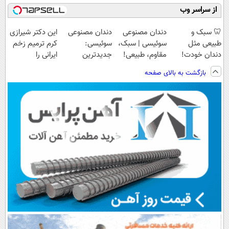
از سراسر وب
🦷 سبک و
دندان مصنوعی
دندان مصنوعی
این دکتر شیرازی
طبیعی مثل
سوئیسی | سبک،
سوئیسی:
کرم ترمیم زخم
دندان خودت!
مقاوم، طبیعی!
جدیدترین
ایرانی را
نصب آسان و
ویزیت
فناوری اروپا،
ساخت!!!
بازگشت به بالای صفحه
پرداخت اقساطی
رایگان+پرداخت
سبک و مقاوم |
💳 📍 تهران
اقساطی😍
پرداخت قسطی