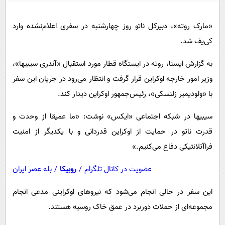
پیامک
سرگرمی
روانشناسی
فناوری
«مارک روته»، دبیرکل ناتو روز چهارشنبه در سفری اعلام‌نشده وارد
کی‌یف شد.
آشپزی
گوناگون
دانلود
حوادث
به گزارش ایسنا، روته در ایستگاه قطار مورد استقبال «آندری سیبیها»،
وزیر امور خارجه اوکراین قرار گرفت و انتظار می‌رود در جریان این سفر
محیط زیست
با «ولودیمیر زلنسکی»، رئیس‌جمهور اوکراین دیدار کند.
سلامت
سیبیها در شبکه اجتماعی «ایکس» نوشت: «ما عمیقا از وحدت و
فرهنگی
قدرت ناتو در حمایت از اوکراین قدردانی و با یکدیگر از امنیت
بین الملل
فراآتلانتیکی دفاع می‌کنیم.»
اجتماعی
عضویت در کانال تلگرام
/
روبیکا
/
بله عصر ایران
حیات وحش
سیاست خارجی
این سفر در حالی انجام می‌شود که نیروهای اوکراینی مدعی انجام
مجموعه‌ای از حملات دوربرد در عمق خاک روسیه هستند.