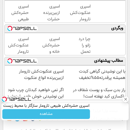
اسپری
اسپری
اسپری
عنکبوت‌‌کش
ازبین‌برنده
حشره‌کش
تارومار
حشرات
طبیعی
ازبین‌برنده
رختخواب،
تارومار
وبگردی
انواع
مناسب
سازگار با
عنکبوت
برای
محیط
چرا درد
اسپری
اسپری
مقابله با
زیست و با
زانو را
حشره‌کش
عنکبوت‌‌کش
انواع
محافظت
تحمل
خانه و
تارومار
ساس
طبیعی
می‌کنی؟
گیاهان
ازبین‌برنده
مطالب پیشنهادی
خیلی
خانگی،
انواع
ساده
نابودکننده
عنکبوت
با این نوشیدنی گیاهی کبدت
اسپری عنکبوت‌‌کش تارومار
درمنزل
انواع
همیشه پرقدرته55%تخفیف
ازبین‌برنده انواع عنکبوت
درمانش
حشرات
کن
راز بدن سبک و پوست شفاف در
خانگی و
اگر نمی خواهید کبدتان چرب شود
پاکسازی کبد نهفته است!
آفات
این نوشیدنی خوش طعم را بنوشید
اسپری حشره‌کش طبیعی تارومار سازگار با محیط زیست
صفحه اول
فیلم
عصر ایران۲
درباره عصرایران
تماس با ما
آرشیو
جستجو
و با محافظت طبیعی
مشاهده
پیوندها
نظرسنجی
آب و هوا
اوقات شرعی
سواد زندگی