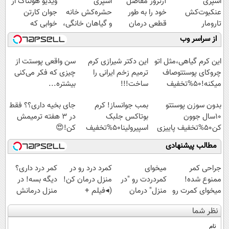
اسپری
آرتروز مفاصل
اسپری
ویدیو هولناک از
عنکبوت‌‌کش
خود را به طور
حشره‌کش خانه
جوان کارتن
تارومار
قطعی درمان
و گیاهان خانگی،
خوابی که
ازبین‌برنده انواع
کنید!
نابودکننده انواع
میلیاردر شد.
از سراسر وب
عنکبوت
◗پرسش‌نامه◖
حشرات خانگی و
آموزش رایگان
آفات
این کرم گیاهی،مثل اتو
این دکتر شیرازی کرم
سن واقعی پوستت از
چروکای پوستتوصاف
ترمیم زخم ایرانی را
چیزی که فکر می‌کنی
میکنه!50%تخفیف
ساخت!!!
بیشتره...
بدون سوزن پوستتو
بمب جوانساز! کرم
جای بخیه داری؟؟ فقط
10سال جوون
بوتاکس جلبک
در 3 هفته ترمیمش
کن50%تخفیف پاییزی
اسپیرولینا50%تخفیف
کن!😍
مطالب پیشنهادی
جراحی کمر
میخوای
کمرد درد رو در
کمر درد داری؟
ممنوع شده!
کمردردت رو "در
منزل درمان کن!
دیگه بسه! در
میخوای کمرت رو
منزل" درمان
(◂فیلم +
منزل درمانش
در منزل درمان
کنی؟ (◂فیلم +
پرسش‌نامه)
کن
نظر شما
کنی؟
◂پرسش‌نامه)
(◀پرسش‌نامه)
((پرسش‌نامه))
نام