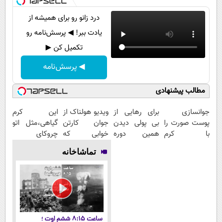
درد زانو رو برای همیشه از
یادت ببر! ◀ پرسش‌نامه رو
تکمیل کن ▶
◀ پرسش‌نامه
مطالب پیشنهادی
جوانسازی
برای رهایی از
ویدیو هولناک از
این کرم
پوست صورت را
بی پولی دیدن
جوان کارتن
گیاهی،مثل اتو
با کرم
همین دوره
خوابی که
چروکای
ضدچروک
رایگان کافیه!
میلیاردر شد.
پوستتوصاف
تماشاخانه
آلمانی تجربه
(شمارتو وارد
آموزش رایگان
میکنه!50%تخفیف
کنید!
کن)
ساعت ۸:۱۵ ششم اوت ؛