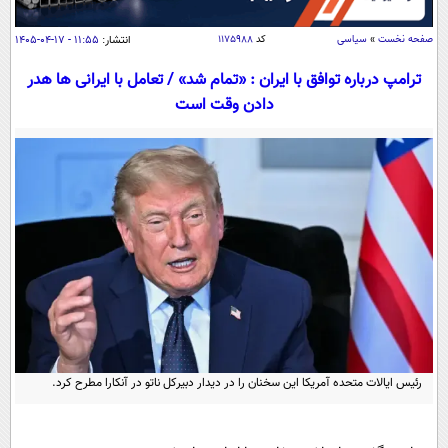
سیاسی
اقتصاد
صفحه نخست
»
سیاسی
کد
۱۱۷۵۹۸۸
انتشار:
۱۱:۵۵ - ۱۷-۰۴-۱۴۰۵
جامعه
اقتصادی
ترامپ درباره توافق با ایران : «تمام شد» / تعامل با ایرانی ها هدر
دادن وقت است
ورزشی
اجتماعی
خودرو
بین الملل
حوادث
فرهنگ و هنر
سیاست خارجی
سلامت
علم و دانش
یک برش دانایی
قرآن
فناوری و It
محیط زیست
گوناگون
علمی
سفر و تفریح
فیلم
سرگرمی
اخبار کریپتو
عصر ایران 2
اقتصاد
باشگاه مغز
آموزش زبان
خواندنی ها و دیدنی ها
رئیس ایالات متحده آمریکا این سخنان را در دیدار دبیرکل ناتو در آنکارا مطرح کرد.
ورزش
مجله تصویری سلاح
داستان کوتاه
سیاست