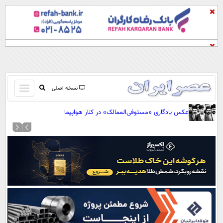
باز
نسخه اصلی
و
صفحه اول
عکس یادگاری «مستوفی‌الممالک» در کنار هواپیما
بسته
تماس با ما
کردن
آرشیو
منو
جستجو
نظرسنجی
آب و هوا
اوقات شرعی
پیوند ها
سواد زندگی