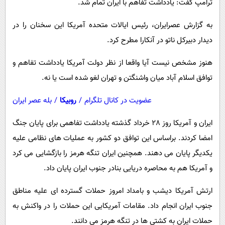
ترامپ گفت: یادداشت تفاهم با ایران تمام شد.
پیامک
سرگرمی
روانشناسی
فناوری
به گزارش عصرایران، رئیس ایالات متحده آمریکا این سخنان را در
دیدار دبیرکل ناتو در آنکارا مطرح کرد.
آشپزی
گوناگون
دانلود
حوادث
هنوز مشخص نیست آیا واقعا از نظر دولت آمریکا یادداشت تفاهم و
توافق اسلام آباد میان واشنگتن و تهران لغو شده است یا نه.
محیط زیست
سلامت
عضویت در کانال تلگرام
/
روبیکا
/
بله عصر ایران
فرهنگی
ایران و آمریکا روز 28 خرداد گذشته یادداشت تفاهمی برای پایان جنگ
بین الملل
امضا کردند. براساس این توافق دو کشور به عملیات های نظامی علیه
یکدیگر پایان می دهند. همچنین ایران تنگه هرمز را بازگشایی می کرد
اجتماعی
و آمریکا هم به محاصره دریایی بنادر جنوب ایران پایان داد.
حیات وحش
ارتش آمریکا دیشب و بامداد امروز حملات گسترده ای علیه مناطق
سیاست خارجی
جنوب ایران انجام داد. مقامات آمریکایی این حملات را در واکنش به
حملات ایران به کشتی ها در تنگه هرمز می دانند.