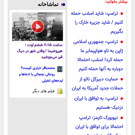
بیشتر بخوانید:
تماشاخانه
ترامپ: شاید امشب حمله
کنیم / شاید جزیره خارک را
بگیریم
ترامپ: جمهوری اسلامی
ساعت ۸:۱۵ ششم اوت ؛
ژاپن به ناو هواپیمابر ما
هیروشیما / وقتی شهر در دیگ
قیر می‌جوشید
حمله کرد! امشب احتمالا
دوباره به آنها حمله کنیم
محمدباقر خرازی کیست؟
روحانی جنجالی با ادعاها و
حمایت دبیرکل ناتو از
ایده‌های تخیلی
حملات جدید آمریکا به ایران
فیلم های دیگر
ترامپ: به توافق با ایران
نزدیک هستیم
نیویورک تایمز: ترامپ
احتمالا برای توافق با ایران