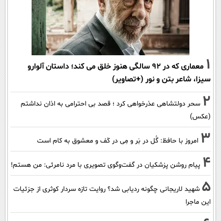
1
معماری که در 92 سالگی هنوز خلق می کند؛ داستان آلوارو
سیزا، شاعر بتن و نور (+تصاویر)
2
سحر دولتشاهی عذرخواهی کرد ؛ قصد بی احترامی به اذان نداشتم
(عکس)
3
امروز با حافظ: گُل در بَر و مِی در کَف و معشوق به کام است
4
پیام روشن پزشکیان در گفت‌و‌گوی تصویری با مرد نامرئی: من هستم!
5
شهید لاریجانی چگونه ردیابی شد؟ روایت تازه سردار کوثری از جزئیات
این ماجرا