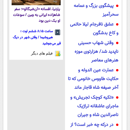
پیشگوی بزرگ و عمامه
پارتیا، افسانه «آن‌شیگائو»؛ سفر
سحرآمیز
شاهزاده ایرانی به چین / سوغات
او یک دین بود
عشق نافرجام لیلا حاتمی
ساعت ۸:۱۵ ششم اوت ؛
و کاخ بدشگون
هیروشیما / وقتی شهر در دیگ
وقتی شهاب حسینی
قیر می‌جوشید
ناپدید شد/ هزارتوی موزه
فیلم های دیگر
هنرهای معاصر
عمارت عین الدوله و
حکایت طاووس خانومی که تا
آخر صیغه شاه قاجار ماند
«تکیه کوچک تجریش» و
ماجرای عاشقانه تراژیک
ناصرالدین شاه و جیران
در درکه چه خبر است؟ از