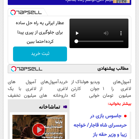
فیلم «می‌خواهم زنده بمانم»
عطار ایرانی یه راه حل ساده
برای جلوگیری از پیری پیدا
کرده!حتما ببین
ثبت خرید
مطالب پیشنهادی
آمپول‌های
ویدیو هولناک از
خریدآمپول‌های
آمپول های
لاغری را ۱
جوان کارتن
لاغری از
لاغری با یک
میلیون تومان
خوابی که
داروخانه های
میلیون تخفیف
ارزان‌تر از
میلیاردر شد.
اطرافت، ارسال
| ارسال از
بیشتر بخوانید:
تماشاخانه
همه‌جا بخر!
آموزش رایگان
فوری همراه با
داروخانه های
جاسوس بازی در
پک یخ!
معتبر
حرمسرای شاه قاجار/ خواجه
زیبا و وزیر حقه باز