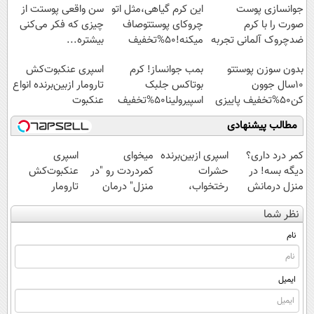
جوانسازی پوست
این کرم گیاهی،مثل اتو
سن واقعی پوستت از
صورت را با کرم
چروکای پوستتوصاف
چیزی که فکر می‌کنی
ضدچروک آلمانی تجربه
میکنه!50%تخفیف
بیشتره...
کنید!
بدون سوزن پوستتو
بمب جوانساز! کرم
اسپری عنکبوت‌‌کش
10سال جوون
بوتاکس جلبک
تارومار ازبین‌برنده انواع
کن50%تخفیف پاییزی
اسپیرولینا50%تخفیف
عنکبوت
مطالب پیشنهادی
کمر درد داری؟
اسپری ازبین‌برنده
میخوای
اسپری
دیگه بسه! در
حشرات
کمردردت رو "در
عنکبوت‌‌کش
منزل درمانش
رختخواب،
منزل" درمان
تارومار
کن
مناسب برای
کنی؟ (◂فیلم +
ازبین‌برنده انواع
نظر شما
(◀پرسش‌نامه)
مقابله با انواع
◂پرسش‌نامه)
عنکبوت
ساس
نام
ایمیل