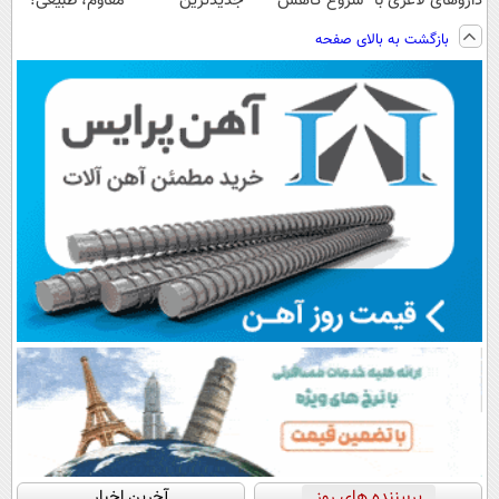
داروهای لاغری با
شروع کاهش
جدیدترین
مقاوم، طبیعی!
ارسال از
وزن، ارسال از
فناوری اروپا،
ویزیت
بازگشت به بالای صفحه
داروخانه و پک
داروخانه های
سبک و مقاوم |
رایگان+پرداخت
یخ!
نزدیکت!
پرداخت قسطی
اقساطی😍
پربیننده های روز
آخرین اخبار