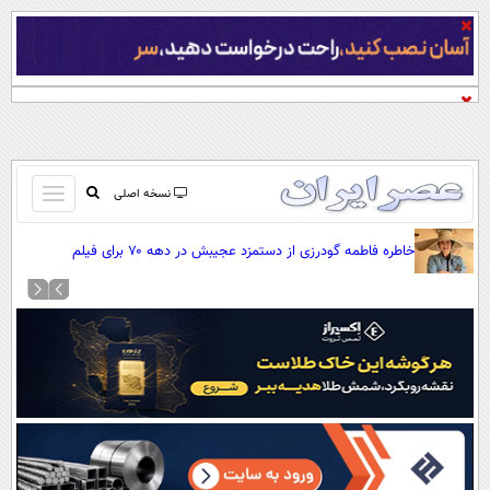
باز
نسخه اصلی
و
صفحه اول
خاطره فاطمه گودرزی از دستمزد عجیبش در دهه ۷۰ برای فیلم
بسته
تماس با ما
«می‌خواهم زنده بمانم»
کردن
آرشیو
منو
جستجو
نظرسنجی
آب و هوا
اوقات شرعی
پیوند ها
سواد زندگی