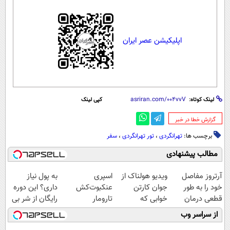
اپلیکیشن عصر ایران
لینک کوتاه:
کپی لینک
‌گزارش خطا در خبر
برچسب ها:
تهرانگردی
،
تور تهرانگردی
،
سفر
مطالب پیشنهادی
آرتروز مفاصل
ویدیو هولناک از
اسپری
به پول نیاز
خود را به طور
جوان کارتن
عنکبوت‌‌کش
داری؟ این دوره
قطعی درمان
خوابی که
تارومار
رایگان از شر بی
کنید!
میلیاردر شد.
ازبین‌برنده انواع
پولی خلاصت
از سراسر وب
◗پرسش‌نامه◖
آموزش رایگان
عنکبوت
میکنه