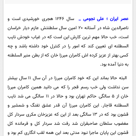
پیامک
سرگرمی
روانشناسی
فناوری
عصر ایران ؛ علی نجومی _
سال 1246 هجری خورشیدی است و
آشپزی
گوناگون
ناصرالدین شاه در آستانه 20 امین سال سلطنتش عازم دیار خراسان
دانلود
است، خب حالا مهم ترین کارش این است که در غیاب خودش نایب
حوادث
السطلنه ای تعیین کند که امور را در کنترل خود داشته باشد و چه
محیط زیست
کسی بهتر از عزیز کرده اش کامران میرزا خان که از بطن منیر السلطنه
سلامت
به دنیا آمده بود.
فرهنگی
البته حالا بماند این که خود کامران میرزا در آن سال 11 سال بیشتر
بین الملل
سن نداشت ولی خب رسم قجر را که می دانید همین کامران میرزا
اجتماعی
خان از 5 سالگی حاکم تهران بود و حالا در 11 سالگی می شد نایب
حیات وحش
السطلنه قاجار. این کامران میرزا آن قدر عشق تفنگ و شمشیر و
قشون بود که در 13 سالگی بعد از این که عزیزخان مکری سردار کل
سیاست خارجی
مغضوب سلطان صاحبقران شد رفت شد سردار کل و فرمانده کل
قشون این پایان ماجرا نبود مدتی بعد این همه لقب انگاری کم بود و