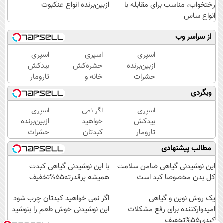
رختخواب، مناسب برای مقابله با
ازبین‌برنده انواع عنکبوت
انواع ساس
از سراسر وب
اسپری
اسپری
اسپری
ازبین‌برنده
حشره‌کش
بیدکش
حشرات
خانه و
تارومار
رختخواب،
گیاهان
با
وبگردی
مناسب
خانگی،
اثرفوری
برای
نابودکننده
،
اسپری
اگر نمی
اسپری
مقابله با
انواع
محافظ
بیدکش
خواهید
ازبین‌برنده
انواع
حشرات
لباس
تارومار
کبدتان
حشرات
ساس
خانگی و
در
با
چرب
رختخواب،
مطالب پیشنهادی
آفات
مقابل
اثرفوری
شود این
مناسب
بید
،
نوشیدنی
برای
این نوشیدنی گیاهی ضامن سلامت
با این نوشیدنی گیاهی کبدت
محافظ
خوش
مقابله با
کل بدن مخصوصا کبد است
همیشه پرقدرته55%تخفیف
لباس
طعم را
انواع
در
یک روش نوین و گیاهی
بنوشید
ساس
اگر نمی خواهید کبدتان چرب شود
مقابل
امیدوارکننده برای رفع مشکلات
این نوشیدنی خوش طعم را بنوشید
کبدی55%تخفیف
بید