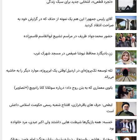
«تجرد قطعی»، انتخابی جدید برای سبک زندگی
آقای رئیس جمهور! این هم یک نمونه از حذف که در گزارش خود به
صراحت انتقاد کردید
حضور محمدجواد ظریف در مراسم تشییع ابوالقاسم قاسم‌زاده
زنِ بادیگارد محافظ نیوشا ضیغمی در مسجد شهرک غرب
تله توسعه تک‌پروژه‌ای در اردبیل/وقتی یک ابرپروژه، موارد دیگر را به حاشیه
می‌راند
بانوی معماری که به بتن روح داد؛ درباره سوتلانا کانا رادویچ (+تصاویر)
ابطحی: حرف های باقرخرازی، افتتاح شعبه رسمی حکومت اسلامی داعش
است
خمسه: همه بازیگرها شیطنت هایی داشتند ولی اکبر عبدی، مرد خانواده
بود
سخنرانی هاشمی رفسنجانی درباره پذیرش پایان جنگ: امام خمینی به فکر