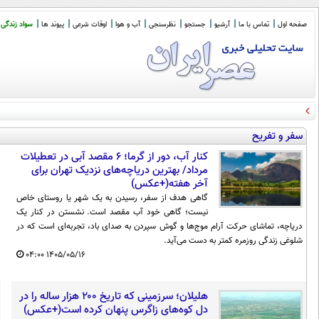
صفحه اول
تماس با ما
آرشیو
جستجو
نظرسنجی
آب و هوا
اوقات شرعی
پیوند ها
سواد زندگی
فرشاد مؤمنی: شوک‌درمانی، اقتصاد ایران را به بهشت مافیا و دلالان تبدیل کرده است
سفر و تفریح
کنار آب، دور از گرما؛ ۶ مقصد آبی در تعطیلات
مرداد/ بهترین دریاچه‌های نزدیک تهران برای
آخر هفته(+عکس)
گاهی هدف از سفر، رسیدن به یک شهر یا روستای خاص
نیست؛ گاهی خود آب مقصد است. نشستن در کنار یک
دریاچه، تماشای حرکت آرام موج‌ها و گوش سپردن به صدای باد، تجربه‌ای است که در
شلوغی زندگی روزمره کمتر به دست می‌آید.
۰۴:۰۰
۱۴۰۵/۰۵/۱۶
هلیلان؛ سرزمینی که تاریخ ۲۰۰ هزار ساله را در
دل کوه‌های زاگرس پنهان کرده است(+عکس)