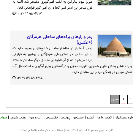
میرزا نبود بنابراین به لقب امیرکبیری مفتخر شد البته به
قول شاعر این امیر کبیر کجا و آن امیر کبیر فراهانی کجا.
۱۲:۳۰
۱۴۰۵/۰۴/۱۷
رمز و رازهای برکه‌های ساحلی هرمزگان
(+عکس)
نوعی آب‌انبار در مناطق ساحلی خلیج‌فارس وجود دارد که
به‌طور خاص در استان‌های هرمزگان و بوشهر به فراوانی
دیده می‌شود که از آب‌انبارهای مناطق دیگر ساده‌تر هستند
و با داشتن بخش هایی همچون تنوره، مخزن و درگاه‌هایی برای آبگیری و استحصال آب
نقش مهمی در زندگی مردم این مناطق دارد.
۰۳:۳۰
۱۴۰۵/۰۴/۱۵
2
1
بعدی
اره عصرایران
تماس با ما
آرشیو
جستجو
پیوندها
نظرسنجی
آب و هوا
اوقات شرعی
سواد 
كليه حقوق محفوظ است، استفاده از مطالب با ذكر منبع بلامانع است.