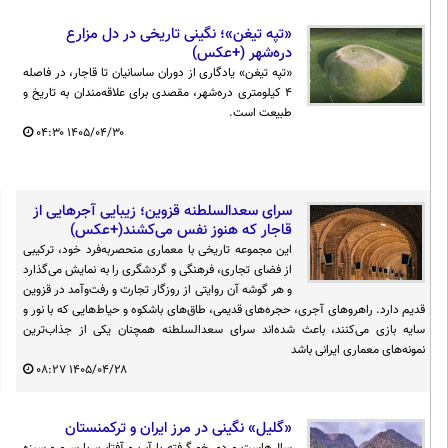
«تپه تیغن»؛ نگینی تاریخی در دل مزارع
دره‌شهر (+عکس)
«تپه تیغن» یادگاری از دوران ساسانیان تا قاجار، در فاصله
۴ کیلومتری دره‌شهر، مقصدی برای علاقه‌مندان به تاریخ و
طبیعت است.
۰۴:۳۰
۱۴۰۵/۰۴/۳۰
سرای سعدالسلطنه قزوین؛ زیبایی آجرهایی از
قاجار که هنوز نفس می‌کشند(+عکس)
این مجموعه تاریخی با معماری منحصربه‌فرد خود، ترکیبی
از فضای تجاری، فرهنگی و گردشگری را به نمایش می‌گذارد
و هر گوشه آن روایتی از روزگار تجارت و رفت‌وآمد در قزوین
قدیم دارد. راهروهای آجری، حجره‌های قدیمی، طاق‌های باشکوه و حیاط‌هایی که با نور و
سایه بازی می‌کنند، باعث شده‌اند سرای سعدالسلطنه همچنان یکی از جذاب‌ترین
نمونه‌های معماری ایرانی باشد
۰۸:۲۷
۱۴۰۵/۰۴/۲۸
«گلیل» نگینی در مرز ایران و ترکمنستان