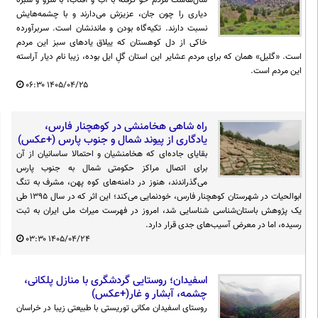
سال‌هاست مردم خو گرفته با آب و آفتاب، با سرو و سبزه
دیاری را چون جان، عزیزش می‌دارند و با چشمه‌هایش
نسبت دارند. تکیه‌گاه بودن و ماندنشان است. سربرآورده
خاکی از دل کوهستان که ییلاق یادهای سبز این مردم
است. «گلیل» همان که برای ‌مردم عشایر این استان گلِ ایل بوده، زیبا نام دیار آراسته
این مردم است.
۰۶:۳۰
۱۴۰۵/۰۴/۲۵
راه شاهی هخامنشی در کوهچنار فارس،
یادگاری از پیوند شمال و جنوب پارس (+عکس)
بقایای جاده‌ای که هخامنشیان و احتمالا ساسانیان از آن
برای اتصال مراکز حکومتی شمال به جنوب پارس
می‌گذراندند، هنوز در دامنه‌های کوه پهن، مشرف به تنگ
ابوالحیات در شهرستان کوهچنار فارس، خودنمایی می‌کند؛ این اثر که در سال ۱۳۹۵ طی
یک پژوهش باستان‌شناسی شناسایی شد، امروز در فهرست میراث ملی ایران به ثبت
رسیده، اما در معرض آسیب‌های جدی قرار دارد.
۰۳:۳۰
۱۴۰۵/۰۴/۲۴
اسفیدان؛ روستایی گردشگری با منازل پلکانی،
چشمه، آبشار و غار(+عکس)
روستای اسفیدان مکانی توریستی با طبیعتی زیبا در خراسان