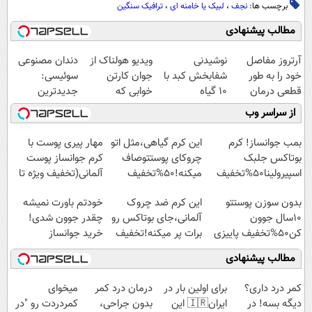
برچسب ها:
نجف
،
لبیک یا خامنه ای
،
ترافیک سنگین
مطالب پیشنهادی
آرتروز مفاصل
نوشیدنی
ویدیو هولناک از
دندان مصنوعی
خود را به طور
شفابخش کبد با
جوان کارتن
سوئیسی:
قطعی درمان
10 گیاه
خوابی که
جدیدترین
کنید!
موثر(تخفیف تا
میلیاردر شد.
فناوری اروپا،
از سراسر وب
◗پرسش‌نامه◖
امشب)
آموزش رایگان
سبک و مقاوم |
پرداخت قسطی
بمب جوانساز! کرم
این کرم گیاهی،مثل اتو
مهار پیری پوست با
بوتاکس جلبک
چروکای پوستتوصاف
کرم جوانساز پوست
اسپیرولینا50%تخفیف
میکنه!50%تخفیف
آلمانی(تخفیف ویژه تا
امشب)
بدون سوزن پوستتو
این کرم ضد چروک
خودتم باورت نمیشه
10سال جوون
آلمانی،جای بوتاکس رو
چقدر جوون شدی!
کن50%تخفیف پاییزی
برات پر میکنه!تخفیف
خرید جوانساز
تا امشب
اسپیرولینا با تخفیف
مطالب پیشنهادی
ویژه
کمر درد داری؟
برای اولین بار در
درمان درد کمر
میخوای
دیگه بسه! در
ایران🇮🇷 این
بدون جراحی،
کمردردت رو "در