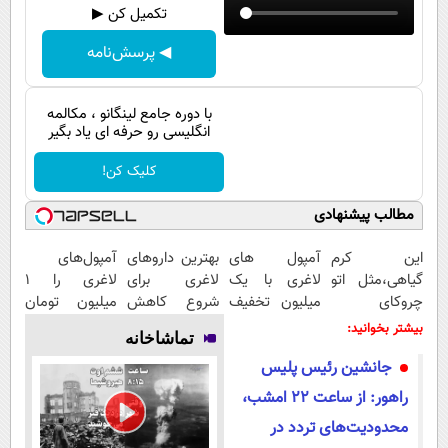
پیامک
سرگرمی
تکمیل کن ▶
روانشناسی
فناوری
◀ پرسش‌نامه
آشپزی
گوناگون
با دوره جامع لینگانو ، مکالمه
دانلود
حوادث
انگلیسی رو حرفه ای یاد بگیر
محیط زیست
کلیک کن!
سلامت
مطالب پیشنهادی
فرهنگی
این کرم
آمپول های
بهترین داروهای
آمپول‌های
بین الملل
گیاهی،مثل اتو
لاغری با یک
لاغری برای
لاغری را ۱
چروکای
میلیون تخفیف
شروع کاهش
میلیون تومان
اجتماعی
پوستتوصاف
| ارسال از
وزن، ارسال از
ارزان‌تر از
بیشتر بخوانید:
تماشاخانه
حیات وحش
میکنه!50%تخفیف
داروخانه های
داروخانه های
همه‌جا بخر!
جانشین رئیس پلیس
معتبر
نزدیکت!
سیاست خارجی
راهور: از ساعت ۲۲ امشب،
محدودیت‌های تردد در