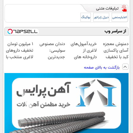
اعتبارسنجی
دیزل ژنراتور
بوکینگ
از سراسر وب
دمنوش معجزه
خریدآمپول‌های
دندان مصنوعی
۱ میلیون تومان
آسای پاکسازی
لاغری از
سوئیسی:
تخفیف داروهای
کبد با تخفیف
داروخانه های
جدیدترین
لاغری منتخب با
ویژه
اطرافت، ارسال
فناوری اروپا،
ارسال از
بازگشت به بالای صفحه
فوری همراه با
سبک و مقاوم |
داروخانه نزدیکت
پک یخ!
پرداخت قسطی