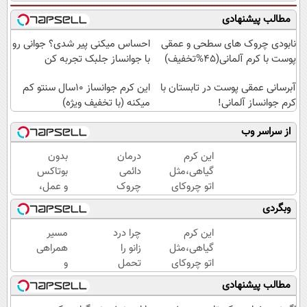
مطالب پیشنهادی
نابودی چروک های سطحی و عمقی
احساس میکنی پیر شدی؟ جوانی رو
پوست با کرم آلمانی(45%تخفیف)
با جوانساز جلبک تجربه کن
آبرسانی عمقی پوست در تابستان با
این کرم جوانساز 10سال سنتو کم
کرم جوانساز آلمانی!
میکنه (با تخفیف ویژه)
از سراسر وب
این کرم
درمان
بدون
گیاهی،مثل
دائمی
بوتاکس
اتو چروکای
چروک
و عمل،
پوستتوصاف
های
با این
وبگردی
میکنه!50%تخفیف
پوستی
کرم
در
جلبک،
این کرم
چرا درد
مسیر
منزل!
پوستت
گیاهی،مثل
زانو را
همراهی
خرید
رو
اتو چروکای
تحمل
و
محصول
جوان
پوستتوصاف
می‌کنی؟
گزارش
مطالب پیشنهادی
با
کن
میکنه!50%تخفیف
خیلی
عملکرد