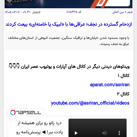
سیاسی
اقتصاد
فیلم
»
بین الملل
کد
۱۱۷۵۹۳۵
انتشار:
۰۹:۳۱ - ۱۷-۰۴-۱۴۰۵
جامعه
اقتصادی
ازدحام گسترده در نجف؛ عراقی‌ها با «لبیک یا خامنه‌ای» بیعت کردند
ورزشی
اجتماعی
خودرو
با وجود مسدود شدن خیابان‌ها و ترافیک سنگین، جمعیت انبوهی از استان‌های مختلف
بین الملل
عراق به نجف رسیدند.
حوادث
فرهنگ و هنر
سیاست خارجی
سلامت
علم و دانش
ویدئوهای دیدنی دیگر در کانال های آپارات و یوتیوب عصر ایران 👇👇👇
یک برش دانایی
قرآن
فناوری و It
کانال 1
محیط زیست
aparat.com/asriran
گوناگون
علمی
سفر و تفریح
کانال 2
فیلم
سرگرمی
اخبار کریپتو
youtube.com/@asriran_official/videos
عصر ایران 2
اقتصاد
باشگاه مغز
آموزش زبان
خواندنی ها و دیدنی ها
ورزش
مجله تصویری سلاح
درد زانو رو برای همیشه از
داستان کوتاه
سیاست
یادت ببر! ◀ پرسش‌نامه رو