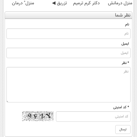
منزل درمانش
دکتر کرم ترمیم
تزریق ◀
منزل" درمان
کن
کننده 23 روزه
پرسش‌نامه رو پر
کنی؟ (◂فیلم +
نظر شما
(◀پرسش‌نامه)
ساخت!
کن ▶
◂پرسش‌نامه)
نام
ایمیل
* نظر
* کد امنیتی