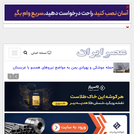
باز
نسخه اصلی
و
صفحه اول
حمله موشکی و پهپادی یمن به مواضع نیروهای همسو با عربستان
بسته
تماس با ما
کردن
آرشیو
منو
جستجو
نظرسنجی
آب و هوا
اوقات شرعی
پیوند ها
سواد زندگی