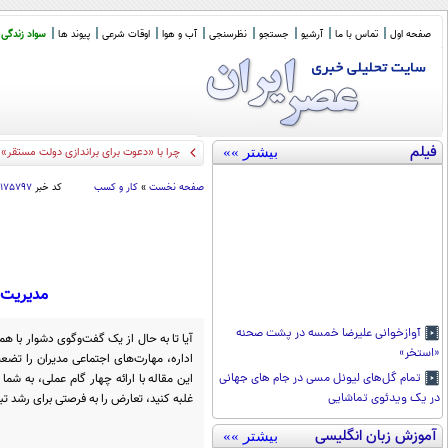
صفحه اول
تماس با ما
آرشیو
جستجو
نظرسنجی
آب و هوا
اوقات شرعی
پیوند ها
سواد زندگی
فیلم
بیشتر »»
صدور حکم ش
_
صفحه نخست
»
کار و کسب
کد خبر
۱۱۷۵۷۹۷
مدیریت تعارض در مح
آوازخوانی علیرضا خمسه در پشت صحنه
آیا تا به حال از یک گفت‌وگوی دشوار با هم
«استخر»
اداره، مهارت‌های اجتماعی مدیران را تضع
این مقاله با ارائه چهار گام عملی، به شم
تمام گل‌های لیونل مسی در جام های جهانی
غلبه کنید، تعارض را به فرصتی برای رشد تب
در یک ویدئوی تماشایی
آموزش زبان انگلیسی
بیشتر »»