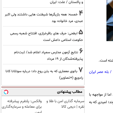
و پاکستان / علت: ایران
4
خمسه: همه بازیگرها شیطنت هایی داشتند ولی اکبر
عبدی، مرد خانواده بود
5
ابطحی: حرف های باقرخرازی، افتتاح شعبه رسمی
حکومت اسلامی داعش است
6
نتایج آزمون مدارس سمپاد اعلام شد/ ثبت‌نام
پذیرفته‌شدگان از ۱۹ مرداد
اشته است.
7
بانوی معماری که به بتن روح داد؛ درباره سوتلانا کانا
/
بله عصر ایران
رادویچ (+تصاویر)
مطالب پیشنهادی
ا از مواجهه با
سرمایه گذاری امن با طلا و
والکس: پلتفرم پیشرفته
ند؛ امیدی که به
نقره | دیجی کالا
برای معامله و سرمایه‌گذاری
ایمن