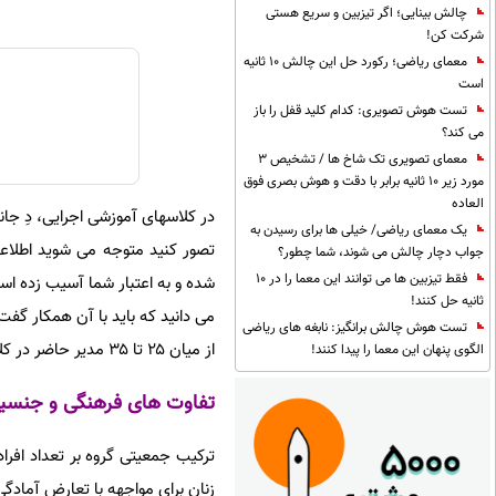
چالش بینایی؛ اگر تیزبین و سریع هستی
شرکت کن!
معمای ریاضی؛ رکورد حل این چالش 10 ثانیه
است
تست هوش تصویری: کدام کلید قفل را باز
می کند؟
معمای تصویری تک شاخ ها / تشخیص 3
مورد زیر 10 ثانیه برابر با دقت و هوش بصری فوق
العاده
در کلاسهای آموزشی اجرایی، دِ ج
یک معمای ریاضی/ خیلی ها برای رسیدن به
تصور کنید متوجه می شوید اطلاعا
جواب دچار چالش می شوند، شما چطور؟
فقط تیزبین ها می توانند این معما را در 10
شده و به اعتبار شما آسیب زده اس
ثانیه حل کنند!
می دانید که باید با آن همکار گفت و
تست هوش چالش برانگیز: نابغه های ریاضی
از میان ۲۵ تا ۳۵ مدیر حاضر در کلاس، معمولاً فقط یک یا دو نفر دست خود را برای انجام این مکالمه بالا می برند.
الگوی پنهان این معما را پیدا کنند!
تفاوت های فرهنگی و جنسیت
ترکیب جمعیتی گروه بر تعداد افرا
زنان برای مواجهه با تعارض آمادگی 