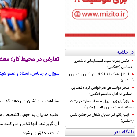
در حاشیه
تعارض در محیط کار؛ معضل
عکس پدرانه سپند امیرسلیمانی با شعری
احساسی (+عکس)
سوزان دِ جاناس، استاد و عضو هی
استایل شیک لیندا کیانی در اکران ماه پنهان
(+عکس)
سحر دولتشاهی عذرخواهی کرد ؛ قصد بی
احترامی به اذان نداشتم (عکس)
مشاهدات او نشان می دهد که سطح 
بازیگران زن سریال «بامداد خمار» در پشت
صحنه به سبک دوران قاجار (عکس)
اغلب مدیران به خوبی تشخیص می د
تیپ رنگی تارا سریال شغال در جشن نفس
(+عکس)
آن گریزانند. آنها تلاش می کنند م
باشگاه مغز
ندرت محقق می شود.