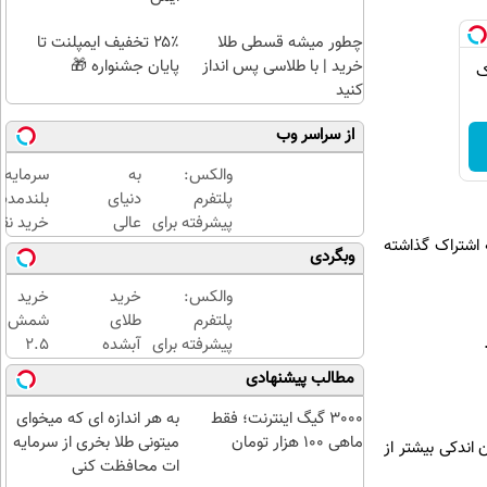
چطور میشه قسطی طلا
۲۵٪ تخفیف ایمپلنت تا
خرید | با طلاسی پس انداز
پایان جشنواره 🎁
ک
کنید
از سراسر وب
والکس:
به
سرمایه‌گ
پلتفرم
دنیای
بلندمدت 
پیشرفته برای
عالی
خرید نقر
 اشتراک گذاشته
معامله و
بازار
دیجی‌کال
وبگردی
سرمایه‌گذاری
والکس
ایمن
خوش
والکس:
خرید
خرید
آمدید!
پلتفرم
طلای
شمش
ترید را
پیشرفته برای
آبشده
2.5
آغاز
معامله و
حتی با
گرمی
مطالب پیشنهادی
کنید!
سرمایه‌گذاری
۱۰۰هزارتومان
از
ایمن
طلاسی
3000 گیگ اینترنت؛ فقط
به هر اندازه ای که میخوای
😍
ماهی 100 هزار تومان
میتونی طلا بخری از سرمایه
 اندکی بیشتر از
ات محافظت کنی