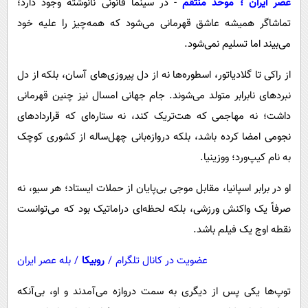
عصر ایران ؛ موحد منتقم
- در سینما قانونی نانوشته وجود دارد؛
پیامک
سرگرمی
تماشاگر همیشه عاشق قهرمانی می‌شود که همه‌چیز را علیه خود
روانشناسی
فناوری
می‌بیند اما تسلیم نمی‌شود.
آشپزی
گوناگون
از راکی تا گلادیاتور، اسطوره‌ها نه از دل پیروزی‌های آسان، بلکه از دل
دانلود
حوادث
نبردهای نابرابر متولد می‌شوند. جام جهانی امسال نیز چنین قهرمانی
محیط زیست
داشت؛ نه مهاجمی که هت‌تریک کند، نه ستاره‌ای که قراردادهای
سلامت
نجومی امضا کرده باشد، بلکه دروازه‌بانی چهل‌ساله از کشوری کوچک
به نام کیپ‌ورد؛ ووزینیا.
فرهنگی
بین الملل
او در برابر اسپانیا، مقابل موجی بی‌پایان از حملات ایستاد؛ هر سیو، نه
صرفاً یک واکنش ورزشی، بلکه لحظه‌ای دراماتیک بود که می‌توانست
اجتماعی
نقطه اوج یک فیلم باشد.
حیات وحش
عضویت در کانال تلگرام
/
روبیکا
/
بله عصر ایران
سیاست خارجی
توپ‌ها یکی پس از دیگری به سمت دروازه می‌آمدند و او، بی‌آنکه