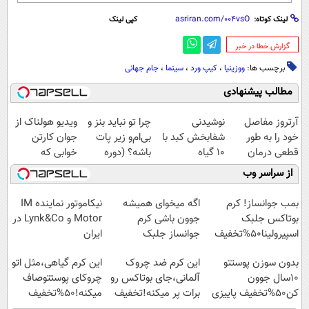
لینک کوتاه:
کپی لینک
‌گزارش خطا در خبر
برچسب ها:
ووزینیا
،
کیپ ورد
،
سینما
،
جام جهانی
مطالب پیشنهادی
آرتروز مفاصل
نوشیدنی
چرا تو نباید بنز و
ویدیو هولناک از
خود را به طور
شفابخش کبد با
بی‌ام‌و زیر پات
جوان کارتن
قطعی درمان
10 گیاه
باشه؟ (دوره
خوابی که
کنید!
موثر(تخفیف تا
رایگان درآمد
میلیاردر شد.
از سراسر وب
◗پرسش‌نامه◖
امشب)
میلیاردی)
آموزش رایگان
بمب جوانساز! کرم
اگه میخوای همیشه
نیکاموتور نماینده IM
بوتاکس جلبک
جوون باشی کرم
Motor و Lynk&Co در
اسپیرولینا50%تخفیف
جوانساز جلبک
ایران
مخصوص توعه
بدون سوزن پوستتو
این کرم ضد چروک
این کرم گیاهی،مثل اتو
10سال جوون
آلمانی،جای بوتاکس رو
چروکای پوستتوصاف
کن50%تخفیف پاییزی
برات پر میکنه!تخفیف
میکنه!50%تخفیف
تا امشب