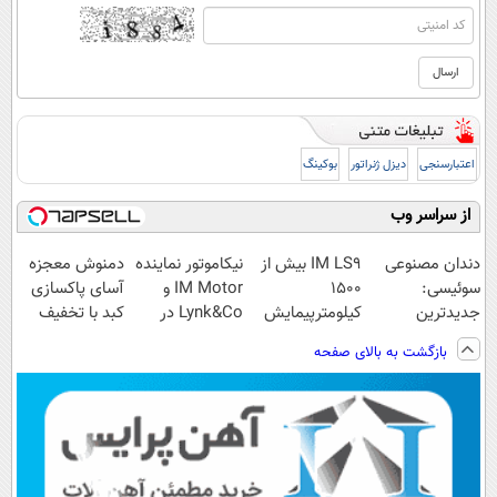
اعتبارسنجی
دیزل ژنراتور
بوکینگ
از سراسر وب
دندان مصنوعی
IM LS9 بیش از
نیکاموتور نماینده
دمنوش معجزه
سوئیسی:
1500
IM Motor و
آسای پاکسازی
جدیدترین
کیلومترپیمایش
Lynk&Co در
کبد با تخفیف
فناوری اروپا،
با یکبار شارژ
ایران
ویژه
بازگشت به بالای صفحه
سبک و مقاوم |
پرداخت قسطی