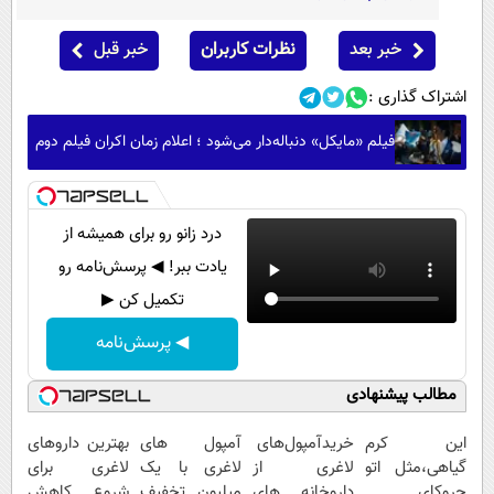
خبر بعد
نظرات کاربران
خبر قبل
اشتراک گذاری :
فیلم «مایکل» دنباله‌دار می‌شود ؛ اعلام زمان اکران فیلم دوم
درد زانو رو برای همیشه از
یادت ببر! ◀ پرسش‌نامه رو
تکمیل کن ▶
◀ پرسش‌نامه
مطالب پیشنهادی
این کرم
خریدآمپول‌های
آمپول های
بهترین داروهای
گیاهی،مثل اتو
لاغری از
لاغری با یک
لاغری برای
چروکای
داروخانه های
میلیون تخفیف
شروع کاهش