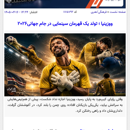
سیاسی
اقتصاد
صفحه نخست
»
فرهنگی/هنری
کد
۱۱۷۵۷۹۲
انتشار:
۱۴:۲۴ - ۱۶-۰۴-۱۴۰۵
جامعه
اقتصادی
ووزینیا ؛ تولد یک قهرمان سینمایی در جام جهانی2026
ورزشی
اجتماعی
خودرو
بین الملل
حوادث
فرهنگ و هنر
سیاست خارجی
سلامت
علم و دانش
یک برش دانایی
قرآن
فناوری و It
محیط زیست
گوناگون
علمی
سفر و تفریح
فیلم
سرگرمی
اخبار کریپتو
وقتی رؤیای کیپ‌ورد به پایان رسید، ووزینیا اجازه نداد شکست، پیش از هم‌تیمی‌هایش
عصر ایران 2
اقتصاد
باشگاه مغز
به سراغش بیاید، یکی‌یکی بازیکنان افتاده روی چمن را بلند کرد، در آغوششان گرفت،
آموزش زبان
خواندنی ها و دیدنی ها
دلداری‌شان داد و راهی رختکن کرد.
ورزش
مجله تصویری سلاح
داستان کوتاه
سیاست