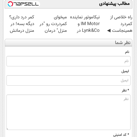
مطالب پیشنهادی
‌راه خلاصی از
نیکاموتور نماینده
میخوای
کمر درد داری؟
کمردرد
IM Motor و
کمردردت رو "در
دیگه بسه! در
همینجاست ◀
Lynk&Co در
منزل" درمان
منزل درمانش
فقط کافیه فرم
ایران
کنی؟ (◂فیلم +
کن
نظر شما
رو پر کنی!
◂پرسش‌نامه)
(◀پرسش‌نامه)
نام
ایمیل
* نظر
* کد امنیتی