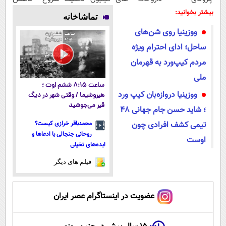
پوستتوصاف
اطرافت، ارسال
| ارسال از
وزن، ارسال از
بیشتر بخوانید:
تماشاخانه
میکنه!50%تخفیف
فوری همراه با
داروخانه های
داروخانه های
ووزینیا روی شن‌های
پک یخ!
معتبر
نزدیکت!
ساحل؛ ادای احترام ویژه
مردم کیپ‌ورد به قهرمان
ملی
ساعت ۸:۱۵ ششم اوت ؛
ووزینیا دروازه‌بان کیپ ورد
هیروشیما / وقتی شهر در دیگ
قیر می‌جوشید
؛ شاید حسن جام جهانی 48
تیمی کشف افرادی چون
محمدباقر خرازی کیست؟
روحانی جنجالی با ادعاها و
اوست
ایده‌های تخیلی
فیلم های دیگر
عضویت در اینستاگرام عصر ایران