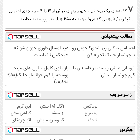
7
گفته‌های یک روحانی تندرو و ردپای بیش از ۳ یا ۴ جرم جدی امنیتی
و کیفری / آن‌هایی که می‌خواهند به ۲۵۰ هزار نفر بپیوندند بدانند ...
مطالب پیشنهادی
احساس میکنی پیر شدی؟ جوانی رو
عید امسال طوری جوون شو که
با جوانساز جلبک تجربه کن
هیچکس نشناستت
آبرسانی عمقی پوست در تابستان با
بازسازی کامل سلول های مرده
کرم جوانساز آلمانی!
پوست، با کرم جوانساز جلبک(50%
تخفیف)
از سراسر وب
بوتاکس
IM LS9 بیش
این کرم
منسوخ
از 1500
گیاهی،مثل
شد! با
کیلومترپیمایش
اتو چروکای
کرم
با یکبار شارژ
پوستتوصاف
وبگردی
جوانساز
میکنه!50%تخفیف