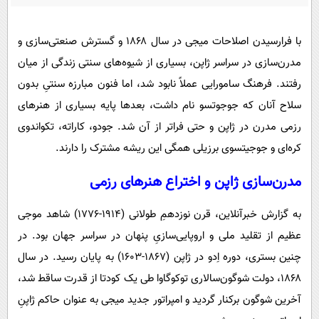
پیامک
سرگرمی
روانشناسی
فناوری
با فرارسیدن اصلاحات میجی در سال ۱۸۶۸ و گسترش صنعتی‌سازی و
آشپزی
گوناگون
مدرن‌سازی در سراسر ژاپن، بسیاری از شیوه‌های سنتی زندگی از میان
رفتند. فرهنگ سامورایی عملاً نابود شد، اما فنون مبارزه سنتیِ بدون
دانلود
حوادث
سلاح آنان که جوجوتسو نام داشت، بعدها پایه بسیاری از هنرهای
محیط زیست
رزمی مدرن در ژاپن و حتی فراتر از آن شد. جودو، کاراته، تکواندوی
سلامت
کره‌ای و جوجیتسوی برزیلی همگی این ریشه مشترک را دارند.
فرهنگی
مدرن‌سازی ژاپن و اختراع هنرهای رزمی
بین الملل
به گزارش خبرآنلاین، قرن نوزدهمِ طولانی (۱۹۱۴-۱۷۷۶) شاهد موجی
اجتماعی
عظیم از تقلید ملی و اروپایی‌سازیِ پنهان در سراسر جهان بود. در
حیات وحش
چنین بستری، دوره اِدو در ژاپن (۱۸۶۷-۱۶۰۳) به پایان رسید. در سال
سیاست خارجی
۱۸۶۸، دولت شوگون‌سالاری توکوگاوا طی یک کودتا از قدرت ساقط شد،
آخرین شوگون برکنار گردید و امپراتور جدید میجی به عنوان حاکم ژاپنِ