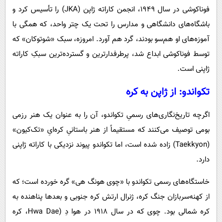
فوناکوشی در سال ۱۹۴۹، انجمن کاراته ژاپن (JKA) را تأسیس کرد و
باشگاه‌های دانشگاهی و مدارس را تحت یک چتر واحد، که همگی با
آموزه‌های او هم‌سو بودند، گرد هم آورد. امروزه، سبک «شوتوکان» که
توسط فوناکوشی ابداع شد، پرطرفدارترین و گسترده‌ترین سبکِ کاراته‌
ژاپنی است.
تکواندو: از ژاپن به کره
اگرچه تاریخ‌نگاری‌های رسمیِ تکواندو، آن را به عنوان یک هنر رزمی
بومی توصیف می‌کنند که مستقیماً از هنر باستانیِ کره‌ایِ «تک‌کیون»
(Taekkyon) زاده شده است، اما تکواندو پیوند نزدیکی با کاراته‌ ژاپنی
دارد.
خاستگاه‌های رسمی تکواندو با «چوی هونگ هی» گره خورده است؛ که
از کهنه‌سربازان جنگ کره، ژنرال ارتش کره جنوبی و بعدها پناهنده به
کره شمالی بود. چوی که در سال ۱۹۱۸ در هوا دِ (Hwa Dae، کره