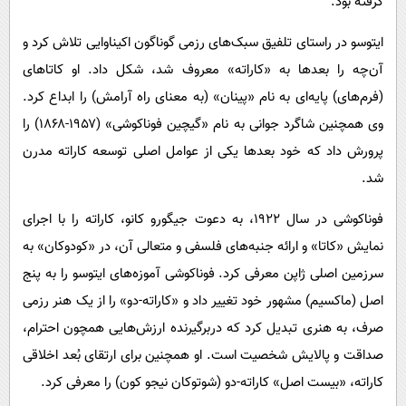
گرفته بود.
ایتوسو در راستای تلفیق سبک‌های رزمی گوناگون اکیناوایی تلاش کرد و
آن‌چه را بعدها به «کاراته» معروف شد، شکل داد. او کاتاهای
(فرم‌های) پایه‌ای به نام «پینان» (به معنای راه آرامش) را ابداع کرد.
وی همچنین شاگرد جوانی به نام «گیچین فوناکوشی» (۱۹۵۷-۱۸۶۸) را
پرورش داد که خود بعدها یکی از عوامل اصلی توسعه کاراته مدرن
شد.
فوناکوشی در سال ۱۹۲۲، به دعوت جیگورو کانو، کاراته را با اجرای
نمایش «کاتا» و ارائه جنبه‌های فلسفی و متعالی آن، در «کودوکان» به
سرزمین اصلی ژاپن معرفی کرد. فوناکوشی آموزه‌های ایتوسو را به پنج
اصل (ماکسیم) مشهور خود تغییر داد و «کاراته-دو» را از یک هنر رزمی
صرف، به هنری تبدیل کرد که دربرگیرنده‌ ارزش‌هایی همچون احترام،
صداقت و پالایش شخصیت است. او همچنین برای ارتقای بُعد اخلاقی
کاراته، «بیست اصل» کاراته-دو (شوتوکان نیجو کون) را معرفی کرد.