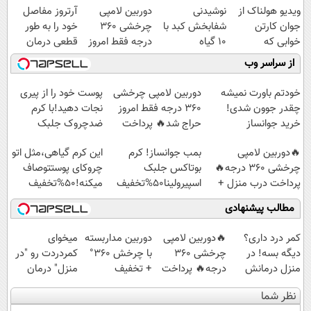
ویدیو هولناک از
نوشیدنی
دوربین لامپی
آرتروز مفاصل
جوان کارتن
شفابخش کبد با
چرخشی 360
خود را به طور
خوابی که
10 گیاه
درجه فقط امروز
قطعی درمان
میلیاردر شد.
موثر(تخفیف تا
حراج شد🔥
کنید!
از سراسر وب
آموزش رایگان
امشب)
پرداخت درب
◗پرسش‌نامه◖
منزل
خودتم باورت نمیشه
دوربین لامپی چرخشی
پوست خود را از پیری
چقدر جوون شدی!
360 درجه فقط امروز
نجات دهید!با کرم
خرید جوانساز
حراج شد🔥 پرداخت
ضدچروک جلبک
اسپیرولینا با تخفیف
درب منزل
🔥دوربین لامپی
بمب جوانساز! کرم
این کرم گیاهی،مثل اتو
ویژه
چرخشی 360 درجه🔥
بوتاکس جلبک
چروکای پوستتوصاف
پرداخت درب منزل +
اسپیرولینا50%تخفیف
میکنه!50%تخفیف
گارانتی تعویض
مطالب پیشنهادی
کمر درد داری؟
🔥دوربین لامپی
دوربین مداربسته
میخوای
دیگه بسه! در
چرخشی 360
با چرخش 360°
کمردردت رو "در
منزل درمانش
درجه🔥 پرداخت
+ تخفیف
منزل" درمان
کن
درب منزل +
(ضمانت تعویض
کنی؟ (◂فیلم +
نظر شما
(◀پرسش‌نامه)
گارانتی تعویض
+ پرداخت درب
◂پرسش‌نامه)