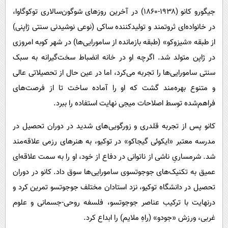
جیگورو کانو (۱۹۳۸-۱۸۶۰) در آخرین روزهای شوگون‌سالاری توکوگاوا،
در خانواده‌ای ثروتمند و تولیدکننده ساکی (نوعی نوشیدنی سنتی ژاپنی)
از طبقه «شیزوکو» (طبقه بازمانده از سامورایی‌ها) در شهر کوبه امروزی
در ژاپن متولد شد. اگرچه او در خانه انضباط سخت‌گیرانه به سبک
سنتی سامورایی‌ها را تجربه می‌کرد، اما در عین حال از تحصیلاتی عالی
و متنوع بهره‌مند گشت که او را آماده ساخت تا از فرصت‌های
فراهم‌شده توسط اصلاحات میجی نهایت استفاده را ببرد.
کانو پس از تجربه‌ قلدری و زورگویی‌های شدید در دوران تحصیل در
مدرسه معتبر «ایکوئی گیجاکو» در توکیو، به هنرهای رزمی علاقه‌مند
شد. شرمساریِ ناشی از ناتوانی در دفاع از خود، او را به سمت علاقه‌ای
عمیق به تکنیک‌های جوجوتسوی سامورایی‌ها سوق داد. کانو در دوران
تحصیل در دانشگاه توکیو، نزد استادان مختلف جوجوتسو تمرین کرد و
درنهایت با ترکیب عناصر جوجوتسو، فلسفه روحی-جسمانی و علوم
غربی، ورزش «جودو» (راهِ ملایم) را ابداع کرد.