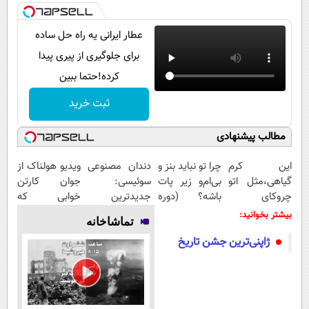
عطار ایرانی یه راه حل ساده
برای جلوگیری از پیری پیدا
کرده!حتما ببین
ثبت خرید
مطالب پیشنهادی
این کرم
چرا تو نباید بنز و
دندان مصنوعی
ویدیو هولناک از
گیاهی،مثل اتو
بی‌ام‌و زیر پات
سوئیسی:
جوان کارتن
چروکای
باشه؟ (دوره
جدیدترین
خوابی که
پوستتوصاف
رایگان درآمد
فناوری اروپا،
میلیاردر شد.
بیشتر بخوانید:
تماشاخانه
میکنه!50%تخفیف
میلیاردی)
سبک و مقاوم |
آموزش رایگان
ژاپنی‌ترین جشن تاریخ
پرداخت قسطی