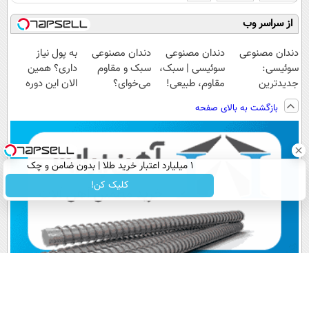
از سراسر وب
دندان مصنوعی
دندان مصنوعی
دندان مصنوعی
به پول نیاز
سوئیسی:
سوئیسی | سبک،
سبک و مقاوم
داری؟ همین
جدیدترین
مقاوم، طبیعی!
می‌خوای؟
الان این دوره
فناوری اروپا،
ویزیت
پرداخت اقساطی
رایگان رو شرکت
بازگشت به بالای صفحه
سبک و مقاوم |
رایگان+پرداخت
هم داریم!😍 |
کن تا دیر نشده!
پرداخت قسطی
اقساطی😍
📍تهران
۱ میلیارد اعتبار خرید طلا | بدون ضامن و چک
کلیک کن!