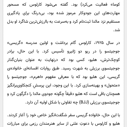
کوما» فعالیت می‌کرد) بود. گفته می‌شود کارلوس که مسحور
مهارت‌های این جودوکار مرموز شده بود، بی‌درنگ برای یادگیری
مستقیم نزد مائدا ثبت‌نام کرد و به‌سرعت به باارزش‌ترین شاگرد او بدل
شد.
در سال ۱۹۲۵، کارلوس گام برداشت و اولین مدرسه‌ «گریسی»
جوجیتسو را در ریو دو ژانیرو تأسیس کرد. با این حال، برادر
کوچک‌ترش، هلیو، کسی بود که درنهایت به‌ عنوان بنیان‌گذار
جوجیتسوی برزیلی به شهرت رسید. طبق روایات افسانه‌ای خانواده‌ی
گریسی، این هلیو بود که با معرفی مفهوم «اهرم»، جوجیتسو را
«متحول» و بهینه‌سازی کرد. با این وجود، این پرسشِ کنجکاوی‌برانگیز
همچنان باقی است که هلیو دقیقاً چگونه جودوی مائدا را دگرگون کرد و
جوجیتسوی برزیلی (BJJ) چه تفاوتی با شکل اولیه‌ آن دارد.
با این حال، خانواده‌ گریسی سفر شگفت‌انگیز خاص خود را آغاز کردند.
هلیو و کارلوس با دعوتِ علنی از سایر هنرمندان رزمی برای مبارزات