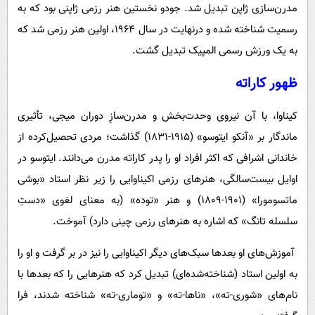
مدرن‌سازی ژاپن تبدیل شد. جودو نخستین هنر رزمی ژاپنی بود که به
رسمیت شناخته شده و درنهایت در سال ۱۹۶۴، اولین هنر رزمی شد که
به یک ورزش رسمی المپیک تبدیل گشت.
ظهور کاراته
کیناوا، با آن نیروی وحدت‌بخش و مدرن‌سازِ دوران میجی، تأثیری
ماندگار بر «آنکو ایتوسو» (۱۹۱۵-۱۸۳۱) گذاشت؛ مردی تحصیل‌کرده از
خاندانی اشرافی که اکثر افراد او را پدر کاراته مدرن می‌دانند. ایتوسو در
اوایل بیست‌سالگی، هنرهای رزمی اکیناوایی را زیر نظر استاد «بوشی
ماتسومورا» (۱۹۰۱-۱۸۰۹) و هنر «توده» (به معنای لغوی «دستِ
سلسله تانگ» که اشاره به هنرهای رزمی چینی دارد) آموخت.
آموزش‌های او بعدها سبک‌های دیگر اکیناوایی را نیز در بر گرفت و او را
به اولین استاد (شناخته‌شده‌ای) تبدیل کرد که هنرهایی را که بعدها با
نام‌های «شوری-ته»، «ناها-ته» و «توماری-ته» شناخته شدند، فرا