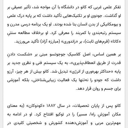
تفکر علمی غربی که کانو در دانشگاه با آن مواجه شد، تأثیر عمیقی بر
او گذاشت. جودوی او بر تکنیک‌هایی تأکید داشت که بر پایه درک علمی
و بیومکانیکی از بدن انسان بنا شده بودند. او یک برنامه درسی مدرن و
سیستم رتبه‌بندی با کمربند را معرفی کرد. او برخلاف مطالعه سنتیِ
«کاتا» (فرم‌های ثابت)، بر «راندوری» (مبارزه آزاد) تأکید می‌ورزید.
بر همین اساس، اصل کلاسیکِ جوجوتسو مبنی بر «شکست دادنِ
قدرت از طریق انعطاف‌پذیری»، به یک سیستم فنی و نظری جدید بر
پایه «حداکثر بهره‌وری از انرژی» تبدیل شد. کانو بیش از هر چیز، آرزو
داشت که جودو را نه‌تنها یک فعالیت زیبایی‌شناختی، بلکه آموزشی
برای جسم و روان قرار دهد.
کانو پس از پایان تحصیلات، در سال ۱۸۸۲ «کودوکان» (به معنای
مکان آموزشِ راه/ مسیر) را در توکیو افتتاح کرد. او در ادامه به
مهم‌ترین مربی و آموزش‌دهنده کشورش و شخصیتی کلیدی در