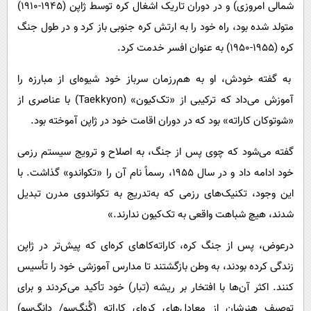
شمالی امروزی) و در دوران تاریک اشغال کره توسط ژاپن (۱۹۴۵-۱۹۱۰)
متولد شده بود، راه خود را به ارتش کره جنوبی باز کرد و در طول جنگ
کره (۱۹۵۵-۱۹۵۰) به عنوان افسر خدمت کرد.
به گفته خودش، او به هم‌رزمان سرباز خود شیوه‌ای از مبارزه را
آموزش می‌داد که ترکیبی از «تک‌کیون» (Taekkyon) با عناصری از
«شوتوکان کاراته» بود که در دوران اقامت خود در ژاپن آموخته بود.
گفته می‌شود که چوی پس از جنگ، به اصلاح و ترویج سیستم رزمی
خود ادامه داد و در سال ۱۹۵۵، رسماً نام آن را «تکواندو» گذاشت. با
این وجود، تکنیک‌های رزمی که به‌تدریج به تکواندوی مدرن تبدیل
شدند، هیچ شباهت واقعی به تک‌کیون ندارند.»
درعوض، پس از جنگ کره، کاراته‌کاهای کره‌ای که پیش‌تر در ژاپن
زندگی کرده بودند، به وطن بازگشتند تا مدارس آموزشی خود را تأسیس
کنند. اکثر آن‌ها با افتخار بر ریشه‌ (تبار) خود تأکید می‌کردند و برای
توصیف هنرشان از معادل‌های کره‌ایِ کاراته (گُنگ‌سو/ دانگ‌سو)