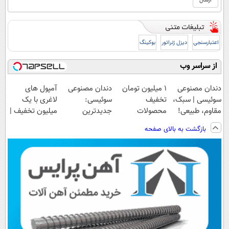
اعتبارسنجی
دیزل ژنراتور
بوکینگ
از سراسر وب
دندان مصنوعی
۱ میلیون تومان
دندان مصنوعی
آمپول های
سوئیسی | سبک،
تخفیف
سوئیسی:
لاغری با یک
مقاوم، طبیعی!
محصولات
جدیدترین
میلیون تخفیف |
ویزیت
لاغری؛ یک قدم
فناوری اروپا،
ارسال از
بازگشت به بالای صفحه
رایگان+پرداخت
نزدیک‌تر به
سبک و مقاوم |
داروخانه های
اقساطی😍
شروع کاهش
پرداخت قسطی
معتبر
وزن