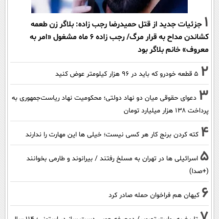
1
جزئیات جدید از قتل حمیدرضا رجب زاده: بلاگر زن طعمه
کشاندن مداح به قرار مرگ/ رجب زاده 6 ماه مشغول «امر به
معروف» خانم بلاگر بود
2
۵ قطعه خودرو که باید در ۹۶ هزار کیلومتر عوض کنید
3
دعوای حقوقی میان دو نهاد دولتی؛ محکومیت نهاد ریاست‌جمهوری به
پرداخت ۱۳۸ هزار میلیارد تومان
4
کته کردن برنج کار هر کسی نیست؛ خیلی ها این مهارت را ندارند
5
اسرائیلی ها در تهران به مسلخ رفتند / بیرانوند و طارمی بخوانند
(+صدا)
6
کیهان هم فراخوان حمله صادر کرد
7