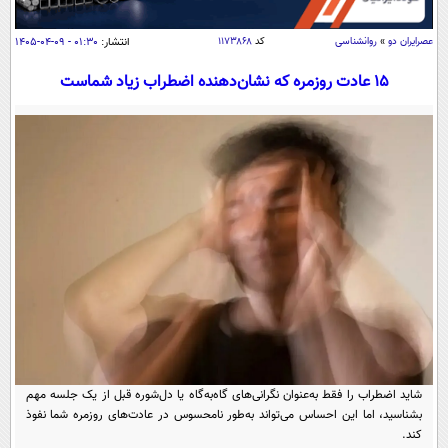
سیاسی
اقتصاد
عصرايران دو
»
روانشناسی
کد
۱۱۷۳۸۶۸
انتشار:
۰۱:۳۰ - ۰۹-۰۴-۱۴۰۵
جامعه
اقتصادی
۱۵ عادت روزمره که نشان‌دهنده اضطراب زیاد شماست
ورزشی
اجتماعی
خودرو
بین الملل
حوادث
فرهنگ و هنر
سیاست خارجی
سلامت
علم و دانش
یک برش دانایی
قرآن
فناوری و It
محیط زیست
گوناگون
علمی
سفر و تفریح
فیلم
سرگرمی
اخبار کریپتو
عصر ایران 2
اقتصاد
باشگاه مغز
آموزش زبان
خواندنی ها و دیدنی ها
ورزش
مجله تصویری سلاح
شاید اضطراب را فقط به‌عنوان نگرانی‌های گاه‌به‌گاه یا دل‌شوره قبل از یک جلسه مهم
بشناسید، اما این احساس می‌تواند به‌طور نامحسوس در عادت‌های روزمره شما نفوذ
داستان کوتاه
سیاست
کند.