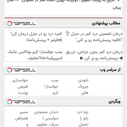
تاریخ به روایت تصویر/ دوچرخه چوبی دست ساز در استونی؛ 114 سال
پیش
مطالب پیشنهادی
درمان تضمینی درد کمر در منزل 👌
کمرد درد رو در منزل درمان کن!
"کافیه پرسش‌نامه رو پر کنی"
(◂فیلم + پرسش‌نامه)
درمان درد کمر بدون جراحی، تزریق
بمب جوانساز! کرم بوتاکس جلبک
◀ پرسش‌نامه رو پر کن ▶
اسپیرولینا50%تخفیف
از سراسر وب
نابودی
بمب
جوانسازی
چروک
جوانساز!
طبیعی
های
کرم
پوست
سطحی
بوتاکس
بدون
وبگردی
و عمقی
جلبک
بوتاکس و
پوست با
اسپیرولینا50%تخفیف
جراحی
چرا درد
دندان مصنوعی
مسیر
کرم
زانو را
سوئیسی |
همراهی
آلمانی(45%تخفیف)
تحمل
سبک، مقاوم،
و