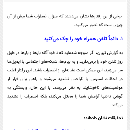
پیامک
سرگرمی
روانشناسی
فناوری
برخی از این رفتارها نشان می‌دهند که میزان اضطراب شما بیش از آن
آشپزی
گوناگون
چیزی است که تصور می‌کنید.
دانلود
حوادث
۱. دائماً تلفن همراه خود را چک می‌کنید
محیط زیست
به گزارش تبیان، اگر متوجه شده‌اید که ناخودآگاه بارها و بارها در طول
سلامت
روز تلفن خود را برمی‌دارید و به پیام‌ها، شبکه‌های اجتماعی یا ایمیل‌ها
فرهنگی
سر می‌زنید، این ممکن است نشانه‌ای از اضطراب باشد. این رفتار اغلب
بین الملل
در لحظات استرس یا ناراحتی تشدید می‌شود و راهی برای فرار از
موقعیت‌های ناخوشایند به نظر می‌رسد. با این حال، وابستگی به
اجتماعی
گوشی نه‌تنها آرامش شما را مختل می‌کند، بلکه اضطراب را تشدید
حیات وحش
می‌کند.
سیاست خارجی
تحقیقات نشان داده‌اند: