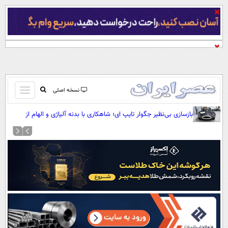
باز
نسخه اصلی
و
صفحه اول
بازسازی بی‌نظیر جگوار تایپ ای؛ شاهکاری با بدنه آلیاژی و الهام از
بسته
مدل‌های مسابقه‌ای (+عکس)
تماس با ما
کردن
آرشیو
منو
جستجو
نظرسنجی
آب و هوا
اوقات شرعی
پیوند ها
سواد زندگی