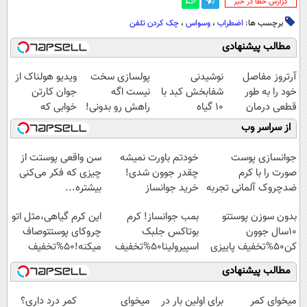
‌گزارش خطا در خبر
برچسب ها:
اضطراب
،
وسواس
،
چک کردن تلفن
مطالب پیشنهادی
آرتروز مفاصل
نوشیدنی
پولسازی سخت
ویدیو هولناک از
خود را به طور
شفابخش کبد با
نیست اگه
جوان کارتن
قطعی درمان
10 گیاه
راهش رو بدونی!
خوابی که
کنید!
موثر(تخفیف تا
" دوره رایگان "
میلیاردر شد.
از سراسر وب
◗پرسش‌نامه◖
امشب)
آموزش رایگان
جوانسازی پوست
خودتم باورت نمیشه
سن واقعی پوستت از
صورت را با کرم
چقدر جوون شدی!
چیزی که فکر می‌کنی
ضدچروک آلمانی تجربه
خرید جوانساز
بیشتره...
کنید!
اسپیرولینا با تخفیف
بدون سوزن پوستتو
بمب جوانساز! کرم
این کرم گیاهی،مثل اتو
ویژه
10سال جوون
بوتاکس جلبک
چروکای پوستتوصاف
کن50%تخفیف پاییزی
اسپیرولینا50%تخفیف
میکنه!50%تخفیف
مطالب پیشنهادی
میخوای کمر
برای اولین بار در
میخوای
کمر درد داری؟