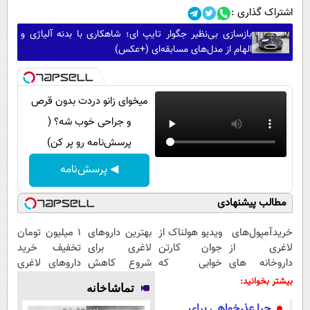
اشتراک گذاری :
بازسازی بی‌نظیر جگوار تایپ ای؛ شاهکاری با بدنه آلیاژی و
الهام از مدل‌های مسابقه‌ای (+عکس)
میخوای زانو دردت بدون قرص
و جراحی خوب شه؟ (
پرسش‌نامه رو پر کن)
◀ پرسش‌نامه
مطالب پیشنهادی
خریدآمپول‌های
ویدیو هولناک از
بهترین داروهای
1 میلیون تومان
لاغری از
جوان کارتن
لاغری برای
تخفیف خرید
داروخانه های
خوابی که
شروع کاهش
داروهای لاغری
اطرافت، ارسال
میلیاردر شد.
وزن، ارسال از
با ارسال از
بیشتر بخوانید:
تماشاخانه
فوری همراه با
آموزش رایگان
داروخانه های
داروخانه و پک
چرا عذرخواهی برای
پک یخ!
نزدیکت!
یخ!