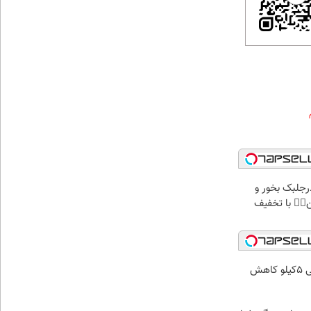
پودرجلبک بخور و
کن👌🏻 با تخفیف
افزایش انرژی بدن و ماهی 5کیلو کاهش