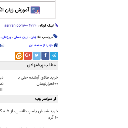
 زبان انگلیسی
لینک کوتاه:
ی چشایی
،
زبان انسان
،
زبان
برچسب ها:
بازدید از صفحه اول
مطالب پیشنهادی
غت
خرید طلای آبشده حتی با
هی
۱۰۰هزارتومان
45%تخفیف
از سراسر وب
۰.۵ گرم تا
۱۰ گرم