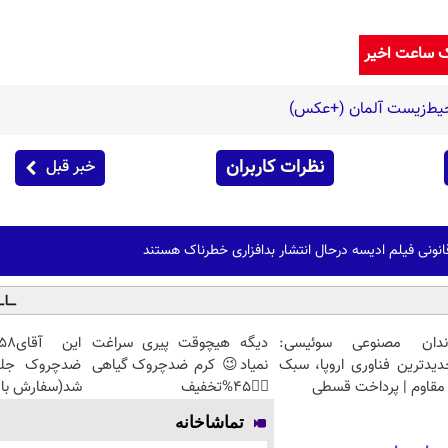
ک ساعت اخیر
حیط‌زیست آلمان (+عکس)
نظرات کاربران
خبر قبل
انونی فیلم ادیسه درحال انتشار بدافزاری خطرناک هستند
ندان مصنوعی سوئیسی:
دیگه هیچوقت پیری سراغت
دیدترین فناوری اروپا، سبک
نمیاد😉 کرم ضدچروک گیاهی
مقاوم | پرداخت قسطی
👈🏻45%تخفیف
شد(سفارش با 
تماشاخانه