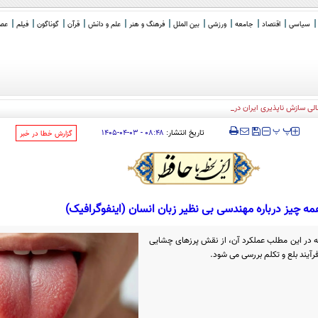
سیاسی
اقتصاد
جامعه
ورزشی
بین الملل
فرهنگ و هنر
علم و دانش
قرآن
گوناگون
فیلم
عصر 
لی سازش ناپذیری ایران در تنگه هرمز
‍‍‍ پ
پ
تاریخ انتشار:
۰۸:۴۸ - ۰۳-۰۴-۱۴۰۵
‌گزارش خطا در خبر
ه چیز درباره مهندسی بی نظیر زبان انسان (اینفوگرافیک)
ه در این مطلب عملکرد آن، از نقش پرزهای چشایی
فرآیند بلع و تکلم بررسی می شود.