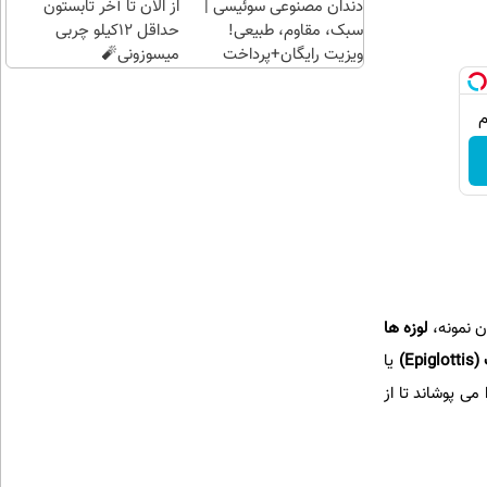
دندان مصنوعی سوئیسی |
از الان تا آخر تابستون
سبک، مقاوم، طبیعی!
حداقل 12کیلو چربی
ویزیت رایگان+پرداخت
میسوزونی🧨
اقساطی😍
ن نمونه،
لوزه ها
(
Epiglottis
)
یا
ی پوشاند تا از