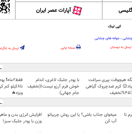
آپارات عصر ایران
آموزش
کپی لینک
جوانه های چشایی
،
پرزها
ارسال به دوستان
نسخه چاپی
ارسال به تلگرام
بک بخور و
با پودر جلبک لاغری، اندام
دیگه هیچوقت پیری سرا
🏻 با تخفیف
خوش فرم آرزو نیست!(تخفیف
نمیاد😉 کرم ضدچروک گیا
ویژه🔥
جام جهانی)
👈
میخوای جذاب باشی؟ یا این روش چربیاتو
خرید شمش پلمپ طلاسی، از 
وزن با پودر جلبک سبز!
آب کن