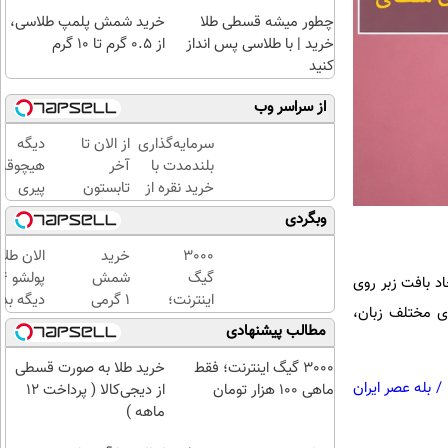
چطور میشه قسطی طلا
خرید شمش پلمپ طلاسی،
خرید | با طلاسی پس انداز
از ۰.۵ گرم تا ۱۰ گرم
کنید
از سراسر وب
سرمایه‌گذاری
از الان تا
دیگه
بلندمدت با
آخر
هیچوقت
خرید نقره از
تابستون
پیری
دیجی‌کالا
حداقل
سراغت
وبگردی
12کیلو
نمیاد😉
چربی
کرم
3000
خرید
الان طلا
میسوزونی
ضدچرو
گیگ
شمش
د بافت زبر روی
🧨
گیاهی👈
اینترنت؛
1 گرمی
دیگه بده
 مختلف زبان،
45%تخفیف
فقط
از
سرمایه‌گ
مطالب پیشنهادی
ماهی
طلاسی
طلا با ا
100
بی‌بهره
3000 گیگ اینترنت؛ فقط
خرید طلا به صورت قسطی
/
بله عصر ایران
هزار
ماهی 100 هزار تومان
از دیجی‌کالا ( پرداخت 12
تومان
ماهه )