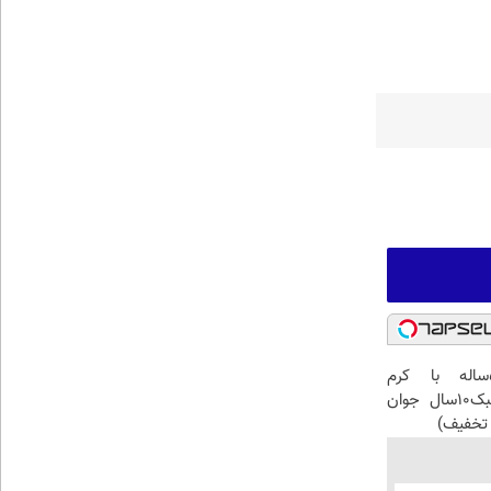
این آقای58ساله با کرم
ضدچروک جلبک10سال جوان
تخفیف)