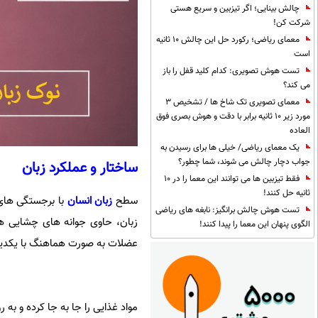
چالش بینایی؛ اگر تیزبین و سریع هستی
شرکت کن!
معمای ریاضی؛ رکورد حل این چالش 10 ثانیه
است
تست هوش تصویری: کدام کلید قفل را باز
می کند؟
معمای تصویری تک شاخ ها / تشخیص 3
مورد زیر 10 ثانیه برابر با دقت و هوش بصری فوق
العاده
یک معمای ریاضی/ خیلی ها برای رسیدن به
جواب دچار چالش می شوند، شما چطور؟
ساختار و عملکرد زبان
فقط تیزبین ها می توانند این معما را در 10
ثانیه حل کنند!
سطح
زبان انسان
با برجستگی های 
تست هوش چالش برانگیز: نابغه های ریاضی
زبان، حاوی جوانه های چشایی 
الگوی پنهان این معما را پیدا کنند!
عضلات به صورت هماهنگ با یکدیگر
مواد غذایی را جا به جا کرده و به