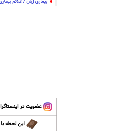
بیماری زبان / علائم بیمار
عضویت در اینستاگرام
این لحظه با