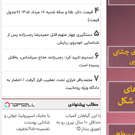
4
قیمت دلار، طلا و سکه شنبه ۱۷ مرداد ۱۴۰۵ (+جدول
قیمت)
5
دستگیری چهار متهم قتل حمیدرضا رجب‌زاده پس از
شناسایی خودروی ربایش
6
تسنیم تایید کرد: رجب‌زاده، مداح سرشناس، به‌قتل
رسیده است
7
محمدباقر خرازی تحت تعقیب قرار گرفت / احضار به
دادگاه ویژه روحانیت
مطالب پیشنهادی
با این گیاهان کمیاب
با جلبک اسپیرولینا جوانی و
حداقل 10 سال پیری رو به
شادابی پوستت
تعویق بنداز😍
تضمینه50%تخفیف