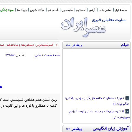
صفحه اول
تماس با ما
آرشیو
جستجو
نظرسنجی
آب و هوا
اوقات شرعی
پیوند ها
سواد زندگی
فیلم
بیشتر »»
آسوشیتدپرس: دستاوردها و مخاطرات احتما
صفحه نخست
»
علمی
کد خبر
۱۱۷۲۵۵۹
هم
تعریف متفاوت خانم بازیگر از مهدی پاکدل:
زبان انسان عضو عضلانی قدرتمندی است ک
«نگم برات!»
گرفته تا همکاری با لوزه ها و اپی گلوت در 
آتش‌سوزی‌ها در جنوب لبنان توسط رژیم
صهیونیستی
آموزش زبان انگلیسی
بیشتر »»