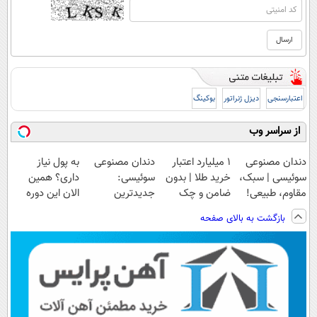
اعتبارسنجی
دیزل ژنراتور
بوکینگ
از سراسر وب
دندان مصنوعی
۱ میلیارد اعتبار
دندان مصنوعی
به پول نیاز
سوئیسی | سبک،
خرید طلا | بدون
سوئیسی:
داری؟ همین
مقاوم، طبیعی!
ضامن و چک
جدیدترین
الان این دوره
ویزیت
فناوری اروپا،
رایگان رو شرکت
بازگشت به بالای صفحه
رایگان+پرداخت
سبک و مقاوم |
کن تا دیر نشده!
اقساطی😍
پرداخت قسطی