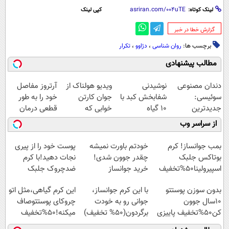
لینک کوتاه:
کپی لینک
‌گزارش خطا در خبر
برچسب ها:
روان شناسی
،
دژاوو
،
تکرار
مطالب پیشنهادی
دندان مصنوعی
نوشیدنی
ویدیو هولناک از
آرتروز مفاصل
سوئیسی:
شفابخش کبد با
جوان کارتن
خود را به طور
جدیدترین
10 گیاه
خوابی که
قطعی درمان
فناوری اروپا،
موثر(تخفیف تا
میلیاردر شد.
کنید!
از سراسر وب
سبک و مقاوم |
امشب)
آموزش رایگان
◗پرسش‌نامه◖
پرداخت قسطی
بمب جوانساز! کرم
خودتم باورت نمیشه
پوست خود را از پیری
بوتاکس جلبک
چقدر جوون شدی!
نجات دهید!با کرم
اسپیرولینا50%تخفیف
خرید جوانساز
ضدچروک جلبک
اسپیرولینا با تخفیف
بدون سوزن پوستتو
با این کرم جوانساز،
این کرم گیاهی،مثل اتو
ویژه
10سال جوون
جوانی رو به خودت
چروکای پوستتوصاف
کن50%تخفیف پاییزی
برگردون(50% تخفیف)
میکنه!50%تخفیف