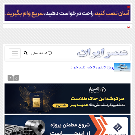
باز
نسخه اصلی
و
صفحه اول
پروژه تایفون ترکیه کلید خورد
بسته
تماس با ما
کردن
آرشیو
منو
جستجو
نظرسنجی
آب و هوا
اوقات شرعی
پیوند ها
سواد زندگی