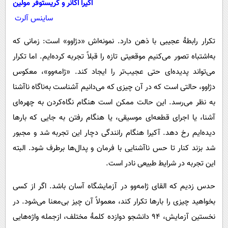
اکیرا اُکانر و کریستوفر مولین
پیامک
سرگرمی
ساینس آلرت
روانشناسی
فناوری
تکرار رابطۀ عجیبی با ذهن دارد. نمونه‌اش «دژاوو» است: زمانی که
آشپزی
گوناگون
به‌اشتباه تصور می‌کنیم موقعیتی تازه را قبلاً تجربه کرده‌ایم. اما تکرار
دانلود
حوادث
می‌تواند پدیده‌ای حتی عجیب‌تر را ایجاد کند. «ژامه‌وو»، معکوس
محیط زیست
دژاوو، حالتی است که در آن چیزی که می‌دانیم آشناست به‌ناگاه ناآشنا
سلامت
به نظر می‌رسد. این حالت ممکن است هنگام نگاه‌کردن به چهره‌ای
آشنا، یا اجرای قطعه‌ای موسیقی، یا هنگام رفتن به جایی که بارها
فرهنگی
دیده‌ایم رخ دهد. آکیرا هنگام رانندگی دچار این تجربه شد و مجبور
بین الملل
شد بزند کنار تا حس ناآشنایی با فرمان و پدال‌ها برطرف شود. البته
اجتماعی
این تجربه در شرایط طبیعی نادر است.
حیات وحش
حدس زدیم که القای ژامه‌وو در آزمایشگاه آسان باشد. اگر از کسی
سیاست خارجی
بخواهید چیزی را بارها تکرار کند، معمولاً آن چیز بی‌معنا می‌شود. در
نخستین آزمایش، ۹۴ دانشجو دوازده کلمۀ مختلف، ازجمله واژه‌هایی