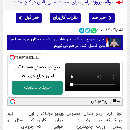
توقف پروژه ترامپ برای ساخت سالن رقص در کاخ سفید
خبر بعد
نظرات کاربران
خبر قبل
اشتراک گذاری :
یحیی سریع: هرگونه نیروهایی را که عربستان برای محاصره
یمن گسیل کند، در هم می‌کوبیم
میخ کوب دستی فقط تا آخر
امروز حراج خورد!🔥
خرید با تخفیف
مطالب پیشنهادی
تنها کرم رفع
دندان مصنوعی
ویدیو هولناک از
این کرم
چروکی که مجوز
سوئیسی:
جوان کارتن
گیاهی،مثل اتو
رسمی وزارت
جدیدترین
خوابی که
چروکای