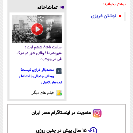
بهداشت دارد
فناوری اروپا،
میلیاردر شد.
پوستتوصاف
بیشتر بخوانید:
تماشاخانه
سبک و مقاوم |
آموزش رایگان
میکنه!50%تخفیف
نوشتن غریزی
پرداخت قسطی
ساعت ۸:۱۵ ششم اوت ؛
هیروشیما / وقتی شهر در دیگ
قیر می‌جوشید
محمدباقر خرازی کیست؟
روحانی جنجالی با ادعاها و
ایده‌های تخیلی
فیلم های دیگر
عضویت در اینستاگرام عصر ایران
۱۵ سال پیش در چنین روزی