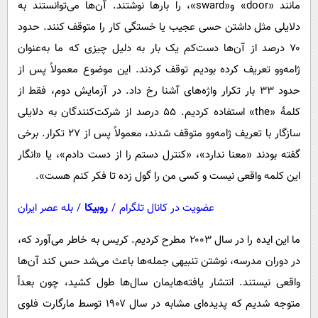
مانند «door» و«sward»، را بارها نوشتند. آن‌ها می‌توانستند به
دلایلی مثل داشتن حسی عجیب یا خستگی کار را متوقف کنند. حدود
۷۰ درصد از آن‌ها دست‌کم یک بار به دلیل چیزی که ما به‌عنوان
ژامه‌وو تعریف کرده بودیم توقف کردند. این موضوع معمولاً پس از
حدود ۳۳ بار تکرار واژه‌های آشنا رخ داد. در آزمایش دوم، فقط از
کلمهٔ «the» استفاده کردیم. ۵۵ درصد از شرکت‌کنندگان به دلایلی
سازگار با تعریف ژامه‌وو متوقف شدند، معمولاً پس از ۲۷ تکرار. برخی
گفته بودند «معنا ندارد»، «کنترل دستم را از دست دادم»، یا «انگار
این کلمه واقعی نیست و کسی من را گول زده تا فکر کنم هست».
عضویت در کانال تلگرام
/
روبیکا
/
بله عصر ایران
ما این ایده را در سال ۲۰۰۳ مطرح کردیم. کریس به خاطر می‌آورد که،
در دوران مدرسه، نوشتن تنبیهی جمله‌ها باعث می‌شد حس کند آن‌ها
واقعی نیستند. انتشار یافته‌هایمان سال‌ها طول کشید، چون بعداً
متوجه شدیم که پدیده‌ای مشابه در سال ۱۹۰۷ توسط مارگارت فلو‌ی