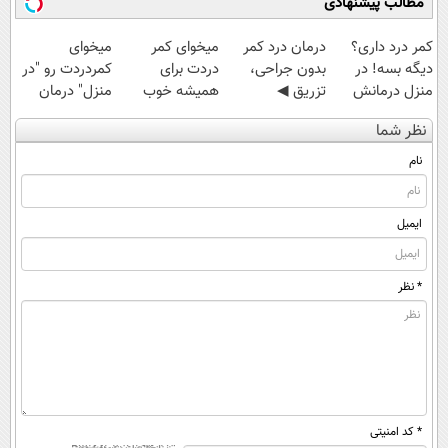
مطالب پیشنهادی
کمر درد داری؟
درمان درد کمر
میخوای کمر
میخوای
دیگه بسه! در
بدون جراحی،
دردت برای
کمردردت رو "در
منزل درمانش
تزریق ◀
همیشه خوب
منزل" درمان
کن
پرسش‌نامه رو پر
شه؟ ◀
کنی؟ (◂فیلم +
نظر شما
(◀پرسش‌نامه)
کن ▶
پرسش‌نامه رو پر
◂پرسش‌نامه)
کن!
نام
ایمیل
* نظر
* کد امنیتی