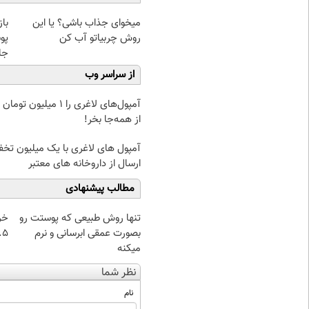
میخوای جذاب باشی؟ یا این
با
روش چربیاتو آب کن
پو
جلبک(
از سراسر وب
آمپول‌های لاغری را ۱ میلیون ت
از همه‌جا بخر!
آمپول های لاغری با یک میلیون تخف
ارسال از داروخانه های معتبر
مطالب پیشنهادی
تنها روش طبیعی که پوستت رو
خر
بصورت عمقی ابرسانی و نرم
۰.۵ گرم تا
میکنه
نظر شما
نام