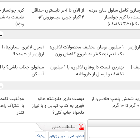
زسازی کامل سلول های مرده
از الان تا آخر تابستون حداقل
کرم جوانساز 
ست، با کرم جوانساز
12کیلو چربی میسوزونی🧨
طبیعت به شما
50% تخفیف)
ویژه)
ومان ارزان‌تر
۱ میلیون تومان تخفیف محصولات لاغری؛
آمپول لاغری اسپارتینا، ا
یک قدم نزدیک‌تر به شروع کاهش وزن
ارزان‌تر از همه‌جا!
یف |
بهترین قیمت داروهای لاغری، با ۱ میلیون
میخوای جذاب باشی؟ یا ا
تخفیف و ارسال از داروخانه‌
آب کن
ید شمش پلمپ طلاسی، از
دوست داری دلنوشته هاتو
موفقیت تضمی
 ۱۰ گرم
فوری به کتاب تبدیل و با تیراژ
با اشتراک راهک
دلخواه چاپ کنی؟
تندر
اعتبارسنجی
دیزل ژنراتور
بوکینگ