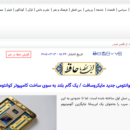
سیاسی
اقتصاد
جامعه
ورزشی
بین الملل
فرهنگ و هنر
علم و دانش
قرآن
گوناگون
فیلم
عصر 
پ: از قصر صدام و ور رفتن با "حوض
_
‍‍‍ پ
پ
تاریخ انتشار:
۱۵:۴۴ - ۱۳-۰۳-۱۴۰۵
‌گزارش خطا در خبر
کوانتومی جدید مایکروسافت / یک گام بلند به سوی ساخت کامپیوتر کوانتوم
ول نسل اول ساخته شده است، اما تا حدودی به این
رب را به‌عنوان یک ابررسانا جایگزین آلومینیوم