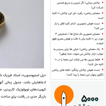
چالش بینایی؛ اگر تیزبین و سریع هستی
شرکت کن!
معمای ریاضی؛ رکورد حل این چالش 10 ثانیه
است
تست هوش تصویری: کدام کلید قفل را باز
می کند؟
معمای تصویری تک شاخ ها / تشخیص 3
مورد زیر 10 ثانیه برابر با دقت و هوش بصری فوق
العاده
یک معمای ریاضی/ خیلی ها برای رسیدن به
جواب دچار چالش می شوند، شما چطور؟
فقط تیزبین ها می توانند این معما را در 10
ثانیه حل کنند!
تست هوش چالش برانگیز: نابغه های ریاضی
الگوی پنهان این معما را پیدا کنند!
ادعاهایش باشد، جدول زمانی آنها
کیوبیت‌های توپولوژیک کاربردی، ج
بازیگر جدی در رقابت برای ساخت 