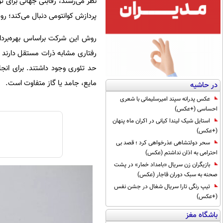
پردازش کوانتومی دنبال می‌کند؛ رو
حد تئوری وجود داشتند. برای انجا
مایع، جامد یا گاز متفاوت است.
در حاشیه
عکس پدرانه سپند امیرسلیمانی با شعری
احساسی (+عکس)
استایل شیک لیندا کیانی در اکران ماه پنهان
(+عکس)
سحر دولتشاهی عذرخواهی کرد ؛ قصد بی
احترامی به اذان نداشتم (عکس)
بازیگران زن سریال «بامداد خمار» در پشت
صحنه به سبک دوران قاجار (عکس)
تیپ رنگی تارا سریال شغال در جشن نفس
(+عکس)
باشگاه مغز