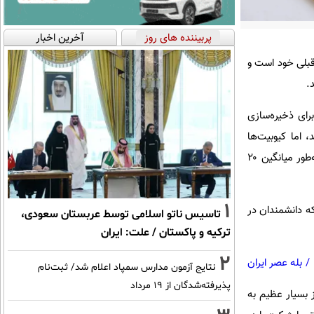
پربیننده های روز
آخرین اخبار
تب قابل‌اعتمادتر از نسخه قبلی خود است و
.
هند؛ واحدهایی پایه برای ذخیره‌سازی
 اما کیوبیت‌ها
درعین‌حال به‌شدت حساس و ناپایدار هستند. مایکروسافت می‌گوید کیوبیت‌ها در تراشه جدید Majorana 2 به‌طور میانگین ۲۰
1
ه دانشمندان در
تاسیس ناتو اسلامی توسط عربستان سعودی،
ترکیه و پاکستان / علت: ایران
2
/
بله عصر ایران
نتایج آزمون مدارس سمپاد اعلام شد/ ثبت‌نام
پذیرفته‌شدگان از ۱۹ مرداد
ز بسیار عظیم به