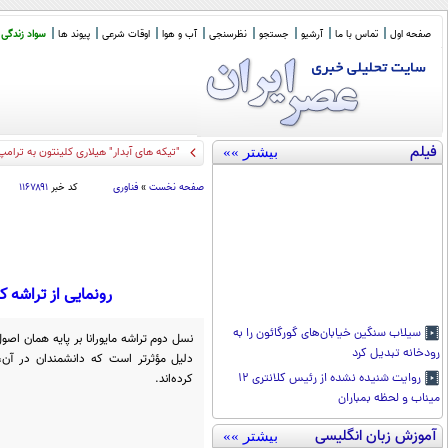
صفحه اول
تماس با ما
آرشیو
جستجو
نظرسنجی
آب و هوا
اوقات شرعی
پیوند ها
سواد زندگی
فیلم
بیشتر »»
"تیکه های آبدار" هیلاری کلینتون به ترام
صفحه نخست
»
فناوری
کد خبر
۱۱۶۷۸۹۱
رونمایی از تراشه 
سیلاب سنگین خیابان‌های گورگائون را به
نسل دوم تراشه مایورانا بر پایه همان اص
رودخانه تبدیل کرد
دلیل مؤثرتر است که دانشمندان در آن، س
کرده‌اند.
روایت شنیده نشده از رئیس کلانتری ۱۲
میناب و لحظه بمباران
آموزش زبان انگلیسی
بیشتر »»