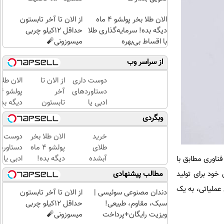
الان طلا بخر پولشو 4 ماه
از الان تا آخر تابستون
دیگه بده! سرمایه‌گذاری طلا
حداقل 12کیلو چربی
با اقساط بی‌بهره
میسوزونی🧨
از سراسر وب
دوست داری
از الان تا
الان طلا
دستاوردهای
آخر
ادبی یا
تابستون
دیگه بده
علمی خود را
حداقل
سرمایه‌گ
وبگردی
فوری به
12کیلو
طلا با ا
کتاب تبدیل
چربی
بی‌بهره
خرید
الان طلا بخر
دوست د
کنی؟
میسوزونی
طلای
پولشو 4 ماه
دستاورد
🧨
آبشده
دیگه بده!
ادبی یا
 تحقیقات این غول فناوری مطابق با
حتی با
سرمایه‌گذاری
علمی خود
خود برای تولید
مطالب پیشنهادی
۱۰۰هزارتومان
طلا با اقساط
فوری به
 عملیاتی، به یک
بی‌بهره
کتاب تب
دندان مصنوعی سوئیسی |
از الان تا آخر تابستون
کنی؟
سبک، مقاوم، طبیعی!
حداقل 12کیلو چربی
ویزیت رایگان+پرداخت
میسوزونی🧨