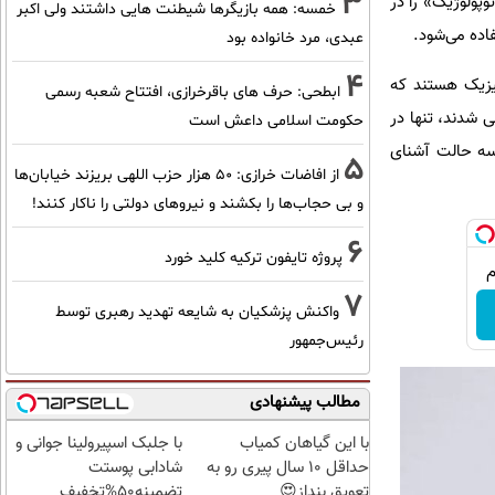
3
 رویکردی موسوم به «توپولوژیک» را در
خمسه: همه بازیگرها شیطنت هایی داشتند ولی اکبر
فاده می‌شود.
عبدی، مرد خانواده بود
4
‌ذرات پدیده‌هایی در فیزیک هستند که
ابطحی: حرف های باقرخرازی، افتتاح شعبه رسمی
رانا»، پیش‌بینی شدند، تنها در
حکومت اسلامی داعش است
 سه حالت آشنای
5
از افاضات خرازی: ۵۰ هزار حزب اللهی بریزند خیابان‌ها
و بی حجاب‌ها را بکشند و نیرو‌های دولتی را ناکار کنند!
6
پروژه تایفون ترکیه کلید خورد
7
واکنش پزشکیان به شایعه تهدید رهبری توسط
رئیس‌جمهور
مطالب پیشنهادی
با این گیاهان کمیاب
با جلبک اسپیرولینا جوانی و
حداقل 10 سال پیری رو به
شادابی پوستت
تعویق بنداز😍
تضمینه50%تخفیف