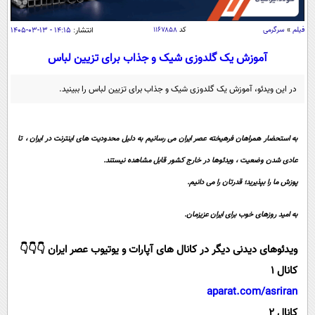
سیاسی
اقتصاد
فیلم
»
سرگرمی
کد
۱۱۶۷۸۵۸
انتشار:
۱۴:۱۵ - ۱۳-۰۳-۱۴۰۵
جامعه
اقتصادی
آموزش یک گلدوزی شیک و جذاب برای تزیین لباس
ورزشی
اجتماعی
خودرو
در این ویدئو، آموزش یک گلدوزی شیک و جذاب برای تزیین لباس را ببینید.
بین الملل
حوادث
فرهنگ و هنر
سیاست خارجی
سلامت
به استحضار همراهان فرهیخته عصر ایران می رسانیم به دلیل محدودیت های اینترنت در ایران ، تا
علم و دانش
یک برش دانایی
عادی شدن وضعیت ، ویدئوها در خارج کشور قابل مشاهده نیستند.
قرآن
فناوری و It
محیط زیست
پوزش ما را بپذیرید؛ قدرتان را می دانیم.
گوناگون
علمی
سفر و تفریح
به امید روزهای خوب برای ایران عزیزمان.
فیلم
سرگرمی
اخبار کریپتو
عصر ایران 2
اقتصاد
باشگاه مغز
ویدئوهای دیدنی دیگر در کانال های آپارات و یوتیوب عصر ایران 👇👇👇
آموزش زبان
خواندنی ها و دیدنی ها
کانال 1
ورزش
مجله تصویری سلاح
aparat.com/asriran
داستان کوتاه
سیاست
کانال 2