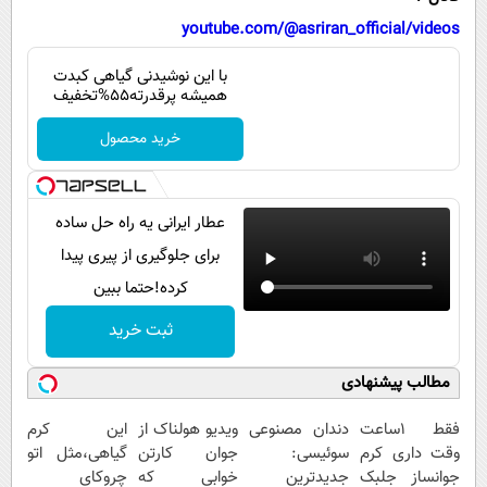
پیامک
سرگرمی
youtube.com/@asriran_official/videos
روانشناسی
فناوری
با این نوشیدنی گیاهی کبدت
آشپزی
گوناگون
همیشه پرقدرته55%تخفیف
دانلود
حوادث
خرید محصول
محیط زیست
سلامت
عطار ایرانی یه راه حل ساده
فرهنگی
برای جلوگیری از پیری پیدا
کرده!حتما ببین
بین الملل
ثبت خرید
اجتماعی
حیات وحش
مطالب پیشنهادی
سیاست خارجی
فقط 1ساعت
دندان مصنوعی
ویدیو هولناک از
این کرم
وقت داری کرم
سوئیسی:
جوان کارتن
گیاهی،مثل اتو
جوانساز جلبک
جدیدترین
خوابی که
چروکای