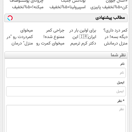
10سال جوون
بوتاکس جلبک
چروکای پوستتوصاف
کن50%تخفیف پاییزی
اسپیرولینا50%تخفیف
میکنه!50%تخفیف
مطالب پیشنهادی
کمر درد داری؟
برای اولین بار در
جراحی کمر
میخوای
دیگه بسه! در
ایران🇮🇷 این
ممنوع شده!
کمردردت رو "در
منزل درمانش
دکتر کرم ترمیم
میخوای کمرت رو
منزل" درمان
کن
کننده 23 روزه
در منزل درمان
کنی؟ (◂فیلم +
نظر شما
(◀پرسش‌نامه)
ساخت!
کنی؟
◂پرسش‌نامه)
((پرسش‌نامه))
نام
ایمیل
* نظر