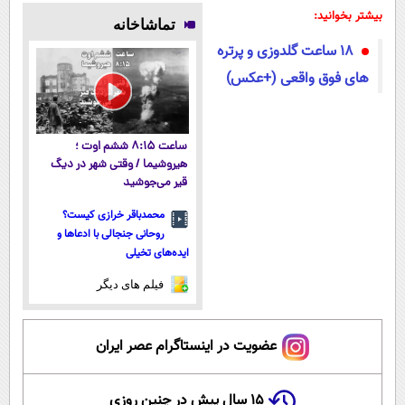
رو با40%تخفیف
فناوری اروپا،
میلیاردر شد.
پوستتوصاف
بیشتر بخوانید:
تماشاخانه
بخری!
سبک و مقاوم |
آموزش رایگان
میکنه!50%تخفیف
18 ساعت گلدوزی و پرتره
پرداخت قسطی
های فوق واقعی (+عکس)
ساعت ۸:۱۵ ششم اوت ؛
هیروشیما / وقتی شهر در دیگ
قیر می‌جوشید
محمدباقر خرازی کیست؟
روحانی جنجالی با ادعاها و
ایده‌های تخیلی
فیلم های دیگر
عضویت در اینستاگرام عصر ایران
۱۵ سال پیش در چنین روزی