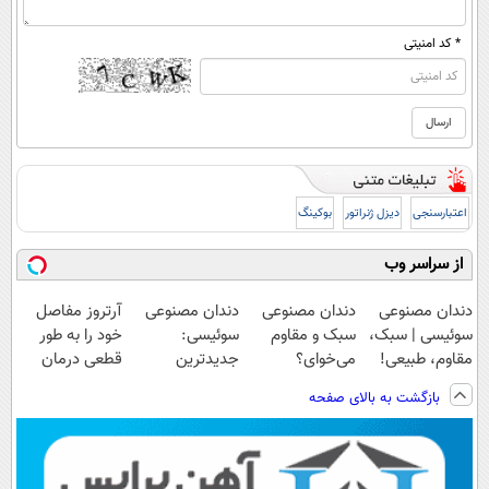
* کد امنیتی
اعتبارسنجی
دیزل ژنراتور
بوکینگ
از سراسر وب
دندان مصنوعی
دندان مصنوعی
دندان مصنوعی
آرتروز مفاصل
سوئیسی | سبک،
سبک و مقاوم
سوئیسی:
خود را به طور
مقاوم، طبیعی!
می‌خوای؟
جدیدترین
قطعی درمان
ویزیت
پرداخت اقساطی
فناوری اروپا،
کنید!
بازگشت به بالای صفحه
رایگان+پرداخت
هم داریم!😍 |
سبک و مقاوم |
◗پرسش‌نامه◖
اقساطی😍
📍تهران
پرداخت قسطی