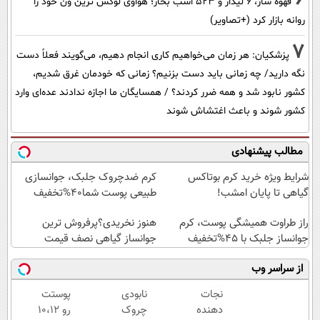
قهوه ساز، 6 لیدار و 523 اسب بخار؛ هواوی لوکس ترین ون خود را
روانه بازار کرد (+تصاویر)
7
پزشکیان: هر زمان می‌خواهیم کاری انجام دهیم، می‌گویند فعلاً دست
نگه دارید/ چه زمانی باید دست بزنیم؟ زمانی که خودمان غرق شدیم،
کشور نابود شد و همه ضرر کردند؟ / همسایگان ما اجازه ندادند عده‌ای وارد
کشور شوند و باعث اغتشاش شوند
مطالب پیشنهادی
شرایط ویژه خرید کرم بوتاکس
کرم ضدچروک جلبک، جوانسازی
گیاهی تا پایان امشب!
طبیعی پوست شما40%تخفیف
راز طراوت همیشگی پوست، کرم
هنوز نخریدی؟پرفروش ترین
جوانساز جلبک با 45%تخفیف
جوانساز گیاهی نصف قیمت
از سراسر وب
نجات
نابودی
پوستت
دهنده
چروک
رو 10،12