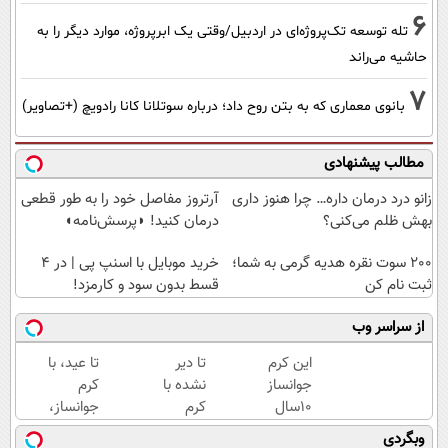
6
تله توسعه تک‌پروژه‌ای در اردبیل/وقتی یک ابرپروژه، موارد دیگر را به
حاشیه می‌راند
7
بانوی معماری که به بتن روح داد؛ درباره سوتلانا کانا رادویچ (+تصاویر)
مطالب پیشنهادی
زانو درد درمان داره… چرا هنوز داری
آرتروز مفاصل خود را به طور قطعی
بهش ظلم می‌کنی؟
درمان کنید! ◗پرسش‌نامه◖
200 سوت نقره هدیه گرمی به شما؛
خرید موبایل با اسنپ پی | در ۴
ثبت نام کن
قسط بدون سود و کارمزد!
از سراسر وب
این کرم
تا دیر
تا عید، با
جوانساز
نشده با
کرم
10سال
کرم
جوانساز،
سنتو
ضدچروک
پوستت رو
وبگردی