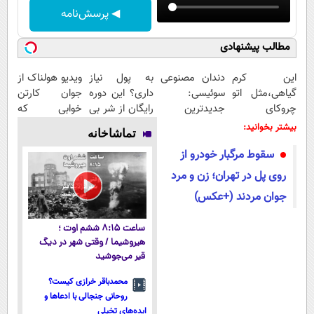
◀ پرسش‌نامه
مطالب پیشنهادی
این کرم
دندان مصنوعی
به پول نیاز
ویدیو هولناک از
گیاهی،مثل اتو
سوئیسی:
داری؟ این دوره
جوان کارتن
چروکای
جدیدترین
رایگان از شر بی
خوابی که
پوستتوصاف
فناوری اروپا،
پولی خلاصت
میلیاردر شد.
بیشتر بخوانید:
تماشاخانه
میکنه!50%تخفیف
سبک و مقاوم |
میکنه
آموزش رایگان
سقوط مرگبار خودرو از
پرداخت قسطی
روی پل در تهران؛ زن و مرد
جوان مردند (+عکس)
ساعت ۸:۱۵ ششم اوت ؛
هیروشیما / وقتی شهر در دیگ
قیر می‌جوشید
محمدباقر خرازی کیست؟
روحانی جنجالی با ادعاها و
ایده‌های تخیلی