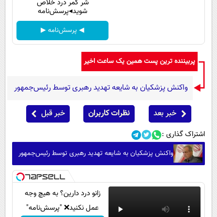
شر کمر درد خلاص
شوید◂پرسش‌نامه
◀ پرسش‌نامه ▶
پربیننده ترین پست همین یک ساعت اخیر
واکنش پزشکیان به شایعه تهدید رهبری توسط رئیس‌جمهور
خبر بعد
نظرات کاربران
خبر قبل
اشتراک گذاری :
واکنش پزشکیان به شایعه تهدید رهبری توسط رئیس‌جمهور
زانو درد دارین؟ به هیچ وجه
عمل نکنید❌ "پرسش‌نامه"