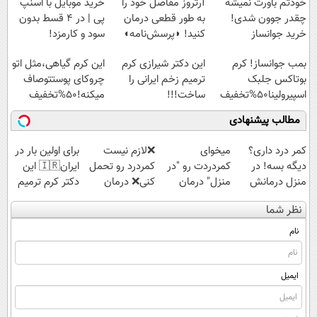
خودتم باورت نمیشه
آرتروز مفاصل خود را
خرید موبایل با اسنپ
چقدر جوون شدی!
به طور قطعی درمان
پی | در ۴ قسط بدون
خرید جوانساز
کنید! ◗پرسش‌نامه◖
سود و کارمزد!
اسپیرولینا با تخفیف
بمب جوانساز! کرم
این دکتر شیرازی کرم
این کرم گیاهی،مثل اتو
ویژه
بوتاکس جلبک
ترمیم زخم ایرانی را
چروکای پوستتوصاف
اسپیرولینا50%تخفیف
ساخت!!!
میکنه!50%تخفیف
مطالب پیشنهادی
کمر درد داری؟
میخوای
❌لازم نیست
برای اولین بار در
دیگه بسه! در
کمردردت رو "در
کمردرد رو تحمل
ایران🇮🇷 این
منزل درمانش
منزل" درمان
کنی❌ درمان
دکتر کرم ترمیم
کن
کنی؟ (◂فیلم +
بدون جراحی و
کننده 23 روزه
نظر شما
(◀پرسش‌نامه)
◂پرسش‌نامه)
قرص
ساخت!
(پرسشنامه)
نام
ایمیل