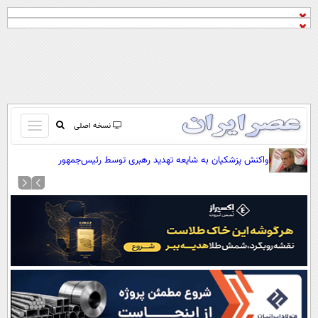
باز
نسخه اصلی
و
صفحه اول
واکنش پزشکیان به شایعه تهدید رهبری توسط رئیس‌جمهور
بسته
تماس با ما
کردن
آرشیو
منو
جستجو
نظرسنجی
آب و هوا
اوقات شرعی
پیوند ها
سواد زندگی