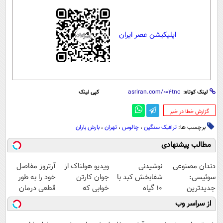
اپلیکیشن عصر ایران
لینک کوتاه:
کپی لینک
‌گزارش خطا در خبر
برچسب ها:
ترافیک سنگین
،
چالوس
،
تهران
،
بارش باران
مطالب پیشنهادی
دندان مصنوعی
نوشیدنی
ویدیو هولناک از
آرتروز مفاصل
سوئیسی:
شفابخش کبد با
جوان کارتن
خود را به طور
جدیدترین
10 گیاه
خوابی که
قطعی درمان
فناوری اروپا،
موثر(تخفیف تا
میلیاردر شد.
کنید!
از سراسر وب
سبک و مقاوم |
امشب)
آموزش رایگان
◗پرسش‌نامه◖
پرداخت قسطی