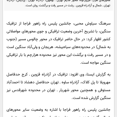
محورهای هراز، فیروزکوه، محور قدیم تهران ـ بومهن، آزادراه تهران ـ پردیس، آزادراه
پیامک
سرگرمی
تهران ـ شمال و آزادراه قزوین ـ رشت در مسیر رفت و برگشت روان است.
روانشناسی
فناوری
آشپزی
گوناگون
سرهنگ سیاوش محبی، جانشین پلیس راه راهور فراجا از ترافیک
دانلود
سنگین، با تشریح آخرین وضعیت ترافیکی و جوی محورهای مواصلاتی
حوادث
کشور اظهار کرد: در حال حاضر ترافیک در محور چالوس مسیر (جنوب
محیط زیست
به شمال) در محدوده‌های سیاه‌بیشه، هریجان و ولی‌آباد سنگین است
سلامت
و در مسیر رفت و برگشت این محور نیز محدوده هزارچم با بار ترافیکی
فرهنگی
سنگین مواجه است.
بین الملل
به گزارش ایسنا، وی افزود: ترافیک در آزادراه قزوین ـ کرج حدفاصل
اجتماعی
مهرویلا تا پل کلاک، آزادراه ساوه ـ تهران حدفاصل دهشاد تا احمدآباد
حیات وحش
مستوفی و همچنین محور شهریار ـ تهران در محدوده شهرقدس نیز
سنگین گزارش شده است.
سیاست خارجی
جانشین پلیس راه راهور فراجا با اشاره به وضعیت سایر محورهای