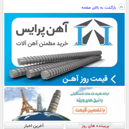
ساخت!!!
ویزیت
فناوری اروپا،
کنید!
بازگشت به بالای صفحه
رایگان+پرداخت
سبک و مقاوم |
◗پرسش‌نامه◖
اقساطی😍
پرداخت قسطی
پربیننده های روز
آخرین اخبار