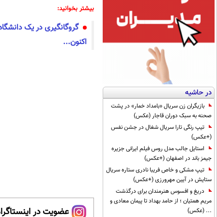
بیشتر بخوانید:
اکنون...
در حاشیه
بازیگران زن سریال «بامداد خمار» در پشت
صحنه به سبک دوران قاجار (عکس)
تیپ رنگی تارا سریال شغال در جشن نفس
(+عکس)
استایل جالب مدل روس فیلم ایرانی جزیره
جیمز باند در اصفهان (+عکس)
تیپ مشکی و خاص فریبا نادری ستاره سریال
ستایش در آیین مهرورزی (+عکس)
دریغ و افسوس هنرمندان برای درگذشت
مریم همتیان ؛ از حامد بهداد تا پیمان معادی و
عضویت در اینستاگرام
... (عکس)