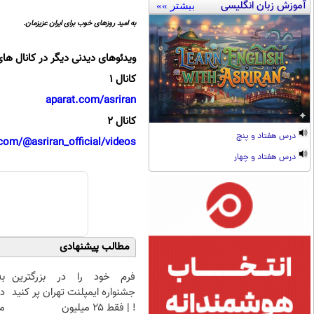
آموزش زبان انگلیسی
بیشتر »»
به امید روزهای خوب برای ایران عزیزمان.
ویدئوهای دیدنی دیگر در کانال های
کانال 1
aparat.com/asriran
کانال 2
درس هفتاد و پنج
com/@asriran_official/videos
درس هفتاد و چهار
مطالب پیشنهادی
فرم خود را در بزرگترین
ب
جشنواره ایمپلنت تهران پر کنید
د
! | فقط ۲۵ میلیون
من