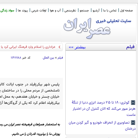
صفحه اول
تماس با ما
آرشیو
جستجو
نظرسنجی
آب و هوا
اوقات شرعی
پیوند ها
سواد زندگی
فیلم
بیشتر »»
آیت الل
_
فیلم
»
بین الملل
کد خبر
۱۱۶۷۷۸۸
پلیس شهر بیکرزفیلد در جنوب ایالت کالیف
نامشخصی از مردم محلی را در ساختمان یک
خیابان چستر و خیابان هفدهم، به محل اعز
بیکرزفیلد اعلام کرد که یکی از گروگان‌ها آ
کوثری: ۱۸ تا ۲۵ درصد انرژی دنیا از تنگۀ
هرمز عبور می‌کند که الان کنترل آن در اختیار
ماست
تصاویری از انحراف خودرو و گیر کردن میان
به استحضار همراهان فرهیخته عصر ایران می رسا
درختان
پوزش ما را بپذیرید؛ قدرتان را می دانیم.