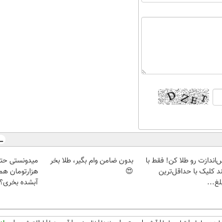
‌اندازت رو طلا کن! فقط با
بدون ضامن وام بگیر، طلا بخر
د کلیک با حداقل‌ترین
😍
هزارتومان هم 
غ...
آبشده بخری؟