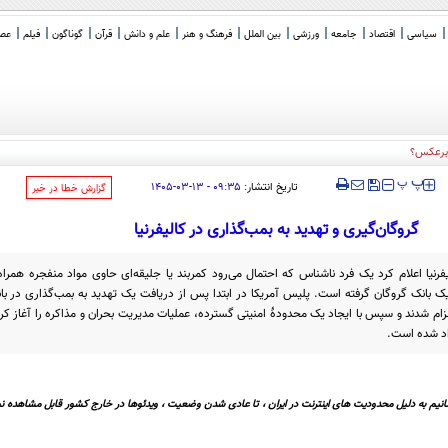
سیاسی
اقتصاد
جامعه
ورزشی
بین الملل
فرهنگ و هنر
علم و دانش
قرآن
گوناگون
فیلم
عصر 
‍‍‍ پ
پ
تاریخ انتشار:
۰۹:۳۵ - ۱۳-۰۳-۱۴۰۵
‌گزارش خطا در خبر
گروگان‌گیری و تهدید به بمب‌گذاری در کالیفرنیا
رنیا اعلام کرد یک فرد ناشناس که احتمال می‌رود کمربند یا جلیقه‌ای حاوی مواد منفجره همراه
 بانک گروگان گرفته است. پلیس آمریکا در ابتدا پس از دریافت یک تهدید به بمب‌گذاری در ب
ام شدند و سپس با ایجاد یک محدودهٔ امنیتی گسترده، عملیات مدیریت بحران و مذاکره را آغاز 
زاد شده است.
نیم به دلیل محدودیت های اینترنت در ایران ، تا عادی شدن وضعیت ، ویدئوها در خارج کشور قابل مشاهده نی