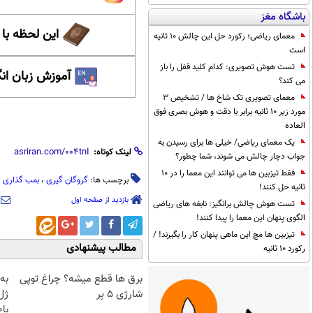
باشگاه مغز
این لحظه با
معمای ریاضی؛ رکورد حل این چالش 10 ثانیه
است
تست هوش تصویری: کدام کلید قفل را باز
آموزش زبان ان
می کند؟
معمای تصویری تک شاخ ها / تشخیص 3
مورد زیر 10 ثانیه برابر با دقت و هوش بصری فوق
العاده
یک معمای ریاضی/ خیلی ها برای رسیدن به
لینک کوتاه:
جواب دچار چالش می شوند، شما چطور؟
فقط تیزبین ها می توانند این معما را در 10
برچسب ها:
گروگان گیری
،
بمب گذاری
،
ثانیه حل کنند!
بازدید از صفحه اول
تست هوش چالش برانگیز: نابغه های ریاضی
الگوی پنهان این معما را پیدا کنند!
تیزبین ها مچ این ماهی پنهان کار را بگیرند! /
مطالب پیشنهادی
رکورد 10 ثانیه
برق ها قطع میشه؟ چراغ توپی
به
شارژی ۵ پر
ژل
با40%تخفیف)