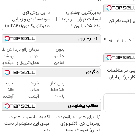
بخر
کنید
به بزرگترین جشنواره
با این روش توی
ایمپلنت تهران سر بزنید ! |
خونه،سفیدی و زیبایی
فقط ۲۵ میلیون !
دندوناتو برگردون(40%off)
از سراسر وب
 چی از این بهتر!!
بدون
درمان زانو درد
الان طلا
چک و
بدون
ضامن
عمل،تزریق و
دیگه بده
تا 100
دارو
سرمایه‌گ
نی در مناقصات
وبگردی
میلیون
(◂پرسش‌نامه)
طلا با ا
ار بزرگان ایران
اعتبار
بی‌بهره
پس‌انداز
خرید
خرید
خرید
طلا فقط
طلای
طلا
طلا
با ۱۰۰
آبشده
آبشده
بگیر!
هزارتومان
حتی با
با 100
مطالب پیشنهادی
(امن و
۱۰۰هزارتومان
هزار
راحت)
تومن
1بار برای همیشه زانودردت
اگه به سلامتیت اهمیت
رودرمان کن! (تکنولوژی
میدی این دمنوشو از دست
آلمان) ◂پرسشنامه▸
نده