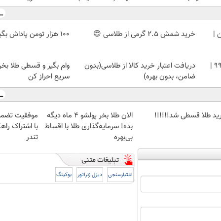
 |
خرید شمش 2.5 گرمی از طلاسی 😍
100 هزار تومن پاداش بگیر | ثبت نام کن
خرید شمش زیوتو ۰.۵ گرمی عیار ۹۹۵ |
دریافت اعتبار خرید کالا از طلاسی(بدون
وام بگیر و قسطی طلا بخر!
ضامن، بدون بهره)
سریع احراز کن
ید طلا قسطی شد!!!!!!
الان طلا بخر پولشو 4 ماه دیگه
موفقیت تضمی
بده! سرمایه‌گذاری طلا با اقساط
با اشتراک راهک
بی‌بهره
تندر
اعتبارسنجی
دیزل ژنراتور
بوکینگ