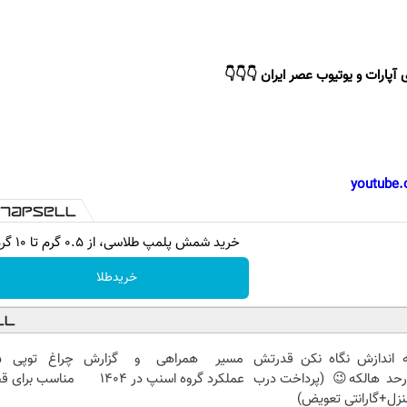
 آپارات و یوتیوب عصر ایران 👇👇👇
youtube.
خرید شمش پلمپ طلاسی، از ۰.۵ گرم تا ۱۰ گرم
خریدطلا
ه اندازش نگاه نکن قدرتش
مسیر همراهی و گزارش
رحد هالکه😉 (پرداخت درب
عملکرد گروه اسنپ در ۱۴۰۴
مناسب برای ق
زل+گارانتی تعویض)