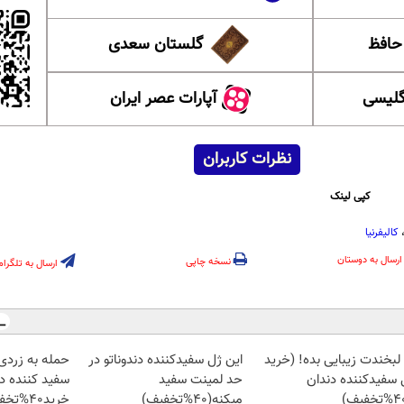
 حافظ
گلستان سعدی
گلیسی
آپارات عصر ایران
نظرات کاربران
کپی لینک
کالیفرنیا
ارسال به دوستان
نسخه چاپی
ارسال به تلگرام
 لبخندت زیبایی بده! (خرید
این ژل سفیدکننده دندوناتو در
حمله به زردی 
 سفیدکننده دندان
حد لمینت سفید
سفید کننده د
میکنه(40%تخفیف)
خرید40%تخفیف