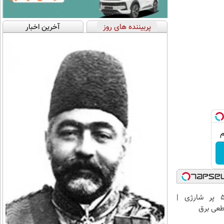
پربیننده های روز
آخرین اخبار
چراغ توپی 5 پر شارژی |
طعی برق