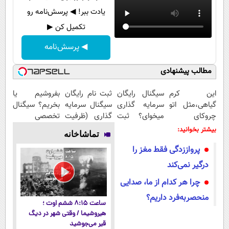
یادت ببر! ◀ پرسش‌نامه رو
تکمیل کن ▶
◀ پرسش‌نامه
مطالب پیشنهادی
این کرم
سیگنال رایگان
ثبت نام رایگان
بفروشیم یا
گیاهی،مثل اتو
سرمایه گذاری
سیگنال سرمایه
بخریم؟ سیگنال
چروکای
میخوای؟ ثبت
گذاری (ظرفیت
تخصصی
پوستتوصاف
نام کن
محدود)
دریافت کن (
بیشتر بخوانید:
تماشاخانه
میکنه!50%تخفیف
اشتراک رایگان )
پرواززدگی فقط مغز را
درگیر نمی‌کند
چرا هر کدام از ما، صدایی
منحصربه‌فرد داریم؟
ساعت ۸:۱۵ ششم اوت ؛
هیروشیما / وقتی شهر در دیگ
قیر می‌جوشید