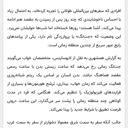
پیامک
سرگرمی
افرادی که سفرهای بین‌المللی طولانی را تجربه کرده‌اند، به احتمال زیاد
روانشناسی
فناوری
با احساس ناخوشایندی که چند روز پس از رسیدن به مقصد هم ادامه
آشپزی
گوناگون
پیدا می‌کند، آشنا هستند؛ روزها خسته‌اند اما شب‌ها خوابشان نمی‌برد.
دانلود
حوادث
این وضعیت که «جت‌لگ» یا پرواززدگی نام دارد، یکی از پیامدهای
رایج عبور سریع از چندین منطقه زمانی است.
محیط زیست
سلامت
به گزارش همشهری به نقل از لایوساینس، متخصصان خواب می‌گویند
جت‌لگ زمانی رخ می‌دهد که ساعت زیستی بدن با ساعت رسمی
فرهنگی
مقصد هماهنگ نباشد. بدن انسان بر اساس یک ریتم شبانه‌روزی
بین الملل
فعالیت می‌کند که زمان خواب، بیداری، ترشح هورمون‌ها و بسیاری از
اجتماعی
فرایندهای فیزیولوژیک را تنظیم می‌کند. هنگامی که فرد در مدت
حیات وحش
کوتاهی چند منطقه زمانی را پشت سر می‌گذارد، این ساعت درونی
سیاست خارجی
فرصت تطبیق با شرایط جدید را پیدا نمی‌کند.
جالب آنکه سفر به سمت شرق معمولا دشوارتر از سفر به سمت غرب