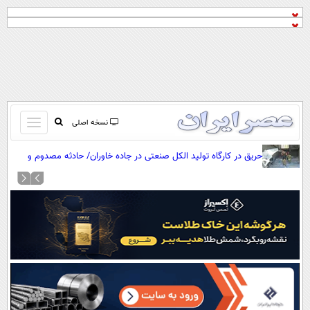
باز
نسخه اصلی
و
صفحه اول
حریق در کارگاه تولید الکل صنعتی در جاده خاوران/ حادثه مصدوم و
بسته
تلفات جانی نداشت
تماس با ما
کردن
آرشیو
منو
جستجو
نظرسنجی
آب و هوا
اوقات شرعی
پیوند ها
سواد زندگی