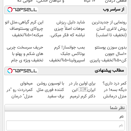
قطعی درمان
10 گیاه
و گیاهان خانگی،
خوابی که
کنید!
موثر(تخفیف تا
نابودکننده انواع
میلیاردر شد.
از سراسر وب
◗پرسش‌نامه◖
امشب)
حشرات خانگی و
آموزش رایگان
آفات
رونمایی از جدیدترین
شاید دلیل ریزش
این کرم گیاهی،مثل اتو
روش لاغری آسان
موهات اصلاً چیزی
چروکای پوستتوصاف
(تخفیف تا امشب)
نباشه که فکر میکنی.
میکنه!50%تخفیف
بدون سوزن پوستتو
بمب جوانساز! کرم
حریف سرسخت چربی
10سال جوون
بوتاکس جلبک
های شکم و پهلو با
کن50%تخفیف پاییزی
اسپیرولینا50%تخفیف
تخفیف ویژه ی جام
جهانی
مطالب پیشنهادی
کمر درد داری؟
برای اولین بار در
با لوسیون روشن
میخوای
دیگه بسه! در
ایران🇮🇷 این
کننده فوری مثل
کمردردت رو "در
منزل درمانش
دکتر کرم ترمیم
برف سفید
منزل" درمان
کن
کننده 23 روزه
شو50%تخفیف
کنی؟ (◂فیلم +
نظر شما
(◀پرسش‌نامه)
ساخت!
◂پرسش‌نامه)
نام