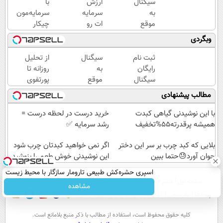
سیگنال
ارزش
با
به
سرمایه
سرمایه‌مون
موقع
ات رو
چیکار
سرمایه
با
کنیم؟
وبگردی
گذاری
سینگال
سیگنال
(رایگان
درست
تخصصی
ثبت نام
سیگنال
از تحلیل
به
بالا ببر
بگیر
رایگان
به
روزانه تا
مدت
👌
سیگنال
موقع
پورتفوی
محدود)
سرمایه
سرمایه
اختصاصی؛
مطالب پیشنهادی
گذاری
گذاری
اینجا روی
(ظرفیت
(رایگان
سود باش!
با این نوشیدنی گیاهی کبدت
خرید درست در لحظه درست =
محدود)
به
همیشه پرقدرته55%تخفیف
رشد سرمایه ✅
مدت
بلایی که کبد چرب بر سر این دختر
محدود)
اگر نمی خواهید کبدتان چرب شود
جوان آورد😓حتما ببین
این نوشیدنی خوش طعم را بنوشید
اسپری حشره‌کش طبیعی تارومار سازگار با محیط زیست
صفحه اول
فیلم
عصر ایران۲
درباره عصرایران
تماس با ما
آرشیو
جستجو
و با محافظت طبیعی
مشاهده
پیوندها
نظرسنجی
آب و هوا
اوقات شرعی
سواد زندگی
كليه حقوق محفوظ است، استفاده از مطالب با ذكر منبع بلامانع است.