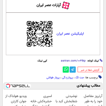
آپارات عصر ایران
اپلیکیشن عصر ایران
لینک کوتاه:
کپی لینک
‌گزارش خطا در خبر
برچسب ها:
جت لگ
،
پرواززدگی
،
پرواز طولانی
مطالب پیشنهادی
آرتروز مفاصل
نوشیدنی
اسپری
ویدیو هولناک از
خود را به طور
شفابخش کبد با
حشره‌کش خانه
جوان کارتن