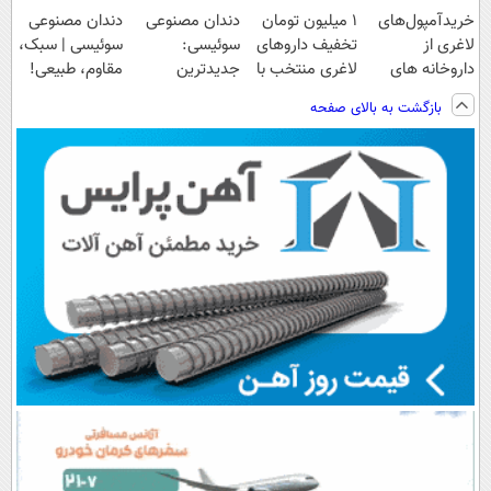
خریدآمپول‌های
۱ میلیون تومان
دندان مصنوعی
دندان مصنوعی
لاغری از
تخفیف داروهای
سوئیسی:
سوئیسی | سبک،
داروخانه های
لاغری منتخب با
جدیدترین
مقاوم، طبیعی!
اطرافت، ارسال
ارسال از
فناوری اروپا،
ویزیت
بازگشت به بالای صفحه
فوری همراه با
داروخانه نزدیکت
سبک و مقاوم |
رایگان+پرداخت
پک یخ!
پرداخت قسطی
اقساطی😍