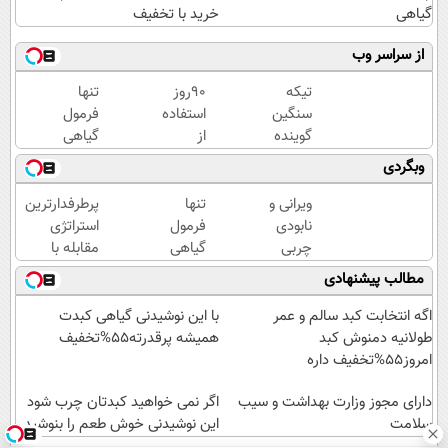
گیاهی
خرید با تخفیف
از سراسر وب
تیکه
90روز
تنها
سنگین
استفاده
فرمول
گوینده
از
گیاهی
سابق
چربیسوز
کاهش
وبگردی
خبر به
گیاهی
وزن که
چاقی
👋🏻
مجوز
ویرانی و
تنها
پرطرفدارترین
این
خدافظی
وزارت
نابودی
فرمول
استراتژی
خانم
همیشگی
بهداشت
چربی
گیاهی
مقابله با
در
با چاقی!
دارد(کلیک
های
کاهش
چربی های
مطالب پیشنهادی
برنامه
خرید با
جهت
شکم و
وزن که
بدن با این
زنده😳
تخفیف
سفارش)
پهلو با
مجوز
نوشیدنی
اگه انتخابت کبد سالم و عمر
با این نوشیدنی گیاهی کبدت
ببین
این
وزارت
گیاهی
طولانیه دمنوش کبد
همیشه پرقدرته55%تخفیف
چیشد
نوشیدنی
بهداشت
امروز55%تخفیف داره
گیاهی
دارد(کلیک
دارای مجوز وزارت بهداشت و سیب
جهت
اگر نمی خواهید کبدتان چرب شود
سلامت
سفارش)
این نوشیدنی خوش طعم را بنوشید