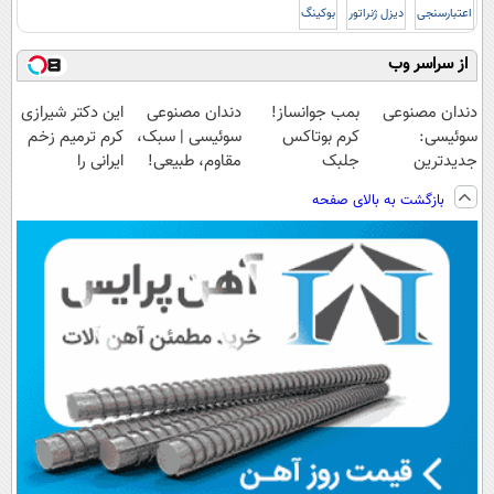
اعتبارسنجی
دیزل ژنراتور
بوکینگ
از سراسر وب
دندان مصنوعی
بمب جوانساز!
دندان مصنوعی
این دکتر شیرازی
سوئیسی:
کرم بوتاکس
سوئیسی | سبک،
کرم ترمیم زخم
جدیدترین
جلبک
مقاوم، طبیعی!
ایرانی را
فناوری اروپا،
اسپیرولینا50%تخفیف
ویزیت
ساخت!!!
بازگشت به بالای صفحه
سبک و مقاوم |
رایگان+پرداخت
پرداخت قسطی
اقساطی😍