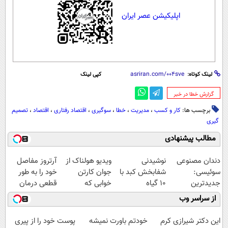
اپلیکیشن عصر ایران
لینک کوتاه:
کپی لینک
‌گزارش خطا در خبر
برچسب ها:
کار و کسب
،
مدیریت
،
خطا
،
سوگیری‌
،
اقتصاد رفتاری
،
اقتصاد
،
تصمیم
گیری
مطالب پیشنهادی
دندان مصنوعی
نوشیدنی
ویدیو هولناک از
آرتروز مفاصل
سوئیسی:
شفابخش کبد با
جوان کارتن
خود را به طور
جدیدترین
10 گیاه
خوابی که
قطعی درمان
فناوری اروپا،
موثر(تخفیف تا
میلیاردر شد.
کنید!
از سراسر وب
سبک و مقاوم |
امشب)
آموزش رایگان
◗پرسش‌نامه◖
پرداخت قسطی
این دکتر شیرازی کرم
خودتم باورت نمیشه
پوست خود را از پیری