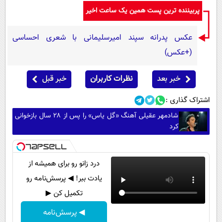
پربیننده ترین پست همین یک ساعت اخیر
عکس پدرانه سپند امیرسلیمانی با شعری احساسی
(+عکس)
خبر بعد
نظرات کاربران
خبر قبل
اشتراک گذاری :
شادمهر عقیلی آهنگ «گل یاس» را پس از ۲۸ سال بازخوانی
کرد
درد زانو رو برای همیشه از
یادت ببر! ◀ پرسش‌نامه رو
تکمیل کن ▶
◀ پرسش‌نامه