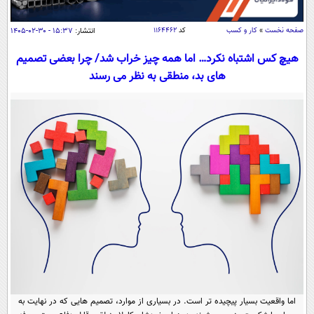
سیاسی
اقتصاد
صفحه نخست
»
کار و کسب
کد
۱۱۶۴۴۶۲
انتشار:
۱۵:۳۷ - ۳۰-۰۲-۱۴۰۵
جامعه
اقتصادی
هیچ‌ کس اشتباه نکرد… اما همه چیز خراب شد/ چرا بعضی تصمیم
های بد، منطقی به نظر می رسند
ورزشی
اجتماعی
خودرو
بین الملل
حوادث
فرهنگ و هنر
سیاست خارجی
سلامت
علم و دانش
یک برش دانایی
قرآن
فناوری و It
محیط زیست
گوناگون
علمی
سفر و تفریح
فیلم
سرگرمی
اخبار کریپتو
عصر ایران 2
اقتصاد
باشگاه مغز
آموزش زبان
خواندنی ها و دیدنی ها
ورزش
مجله تصویری سلاح
داستان کوتاه
سیاست
اما واقعیت بسیار پیچیده تر است. در بسیاری از موارد، تصمیم هایی که در نهایت به