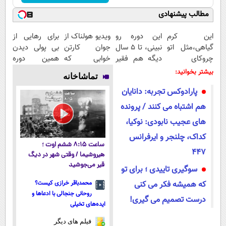
مطالب پیشنهادی
این کرم
این دوره رو
ویدیو هولناک از
برای رهایی از
گیاهی،مثل اتو
نبینی، تا 5 سال
جوان کارتن
بی پولی دیدن
چروکای
دیگه هم فقیر
خوابی که
همین دوره
پوستتوصاف
می‌مونی! همین
میلیاردر شد.
رایگان کافیه!
بیشتر بخوانید:
تماشاخانه
میکنه!50%تخفیف
الان ثبت نام
آموزش رایگان
(شمارتو وارد
پارادوکس تجربه: دانایان
کن
کن)
هم اشتباه می کنند / پرونده
های عجیب نابودی: نوکیا،
کداک، چلنجر و ایرفرانس
ساعت ۸:۱۵ ششم اوت ؛
447
هیروشیما / وقتی شهر در دیگ
قیر می‌جوشید
سوگیری تاییدی ؛ برای تو
که همیشه فکر می کنی
محمدباقر خرازی کیست؟
روحانی جنجالی با ادعاها و
درست تصمیم می گیری!
ایده‌های تخیلی
فیلم های دیگر