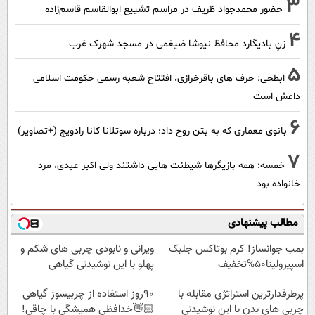
3
حضور محمدجواد ظریف در مراسم تشییع ابوالقاسم قاسم‌زاده
4
زنِ بادیگارد محافظ نیوشا ضیغمی در مسجد شهرک غرب
5
ابطحی: حرف های باقرخرازی، افتتاح شعبه رسمی حکومت اسلامی
داعش است
6
بانوی معماری که به بتن روح داد؛ درباره سوتلانا کانا رادویچ (+تصاویر)
7
خمسه: همه بازیگرها شیطنت هایی داشتند ولی اکبر عبدی، مرد
خانواده بود
مطالب پیشنهادی
بمب جوانساز! کرم بوتاکس جلبک
ویرانی و نابودی چربی های شکم و
اسپیرولینا50%تخفیف
پهلو با این نوشیدنی گیاهی
پرطرفدارترین استراتژی مقابله با
90روز استفاده از چربیسوز گیاهی
چربی های بدن با این نوشیدنی
👋🏻خدافظی همیشگی با چاقی!