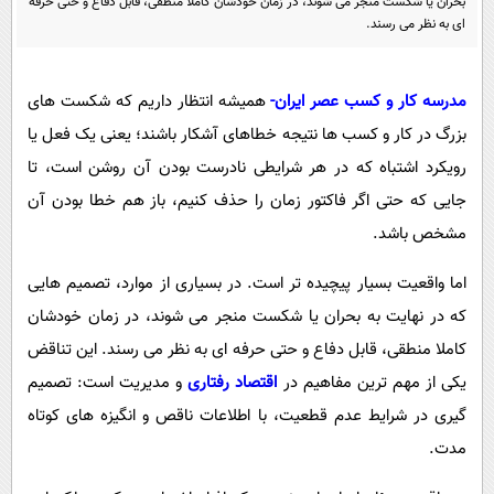
بحران یا شکست منجر می شوند، در زمان خودشان کاملا منطقی، قابل دفاع و حتی حرفه
پیامک
سرگرمی
ای به نظر می رسند.
روانشناسی
فناوری
آشپزی
گوناگون
مدرسه کار و کسب عصر ایران-
همیشه انتظار داریم که شکست های
دانلود
بزرگ در کار و کسب ها نتیجه خطاهای آشکار باشند؛ یعنی یک فعل یا
حوادث
رویکرد اشتباه که در هر شرایطی نادرست بودن آن روشن است، تا
محیط زیست
جایی که حتی اگر فاکتور زمان را حذف کنیم، باز هم خطا بودن آن
سلامت
مشخص باشد.
فرهنگی
اما واقعیت بسیار پیچیده تر است. در بسیاری از موارد، تصمیم هایی
بین الملل
که در نهایت به بحران یا شکست منجر می شوند، در زمان خودشان
اجتماعی
کاملا منطقی، قابل دفاع و حتی حرفه ای به نظر می رسند. این تناقض
حیات وحش
یکی از مهم ترین مفاهیم در
اقتصاد رفتاری
و مدیریت است: تصمیم
گیری در شرایط عدم قطعیت، با اطلاعات ناقص و انگیزه های کوتاه
سیاست خارجی
مدت.