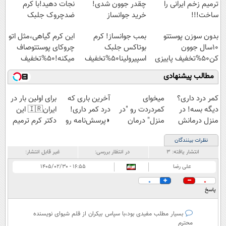
ترمیم زخم ایرانی را
چقدر جوون شدی!
نجات دهید!با کرم
ساخت!!!
خرید جوانساز
ضدچروک جلبک
اسپیرولینا با تخفیف
بدون سوزن پوستتو
بمب جوانساز! کرم
این کرم گیاهی،مثل اتو
ویژه
10سال جوون
بوتاکس جلبک
چروکای پوستتوصاف
کن50%تخفیف پاییزی
اسپیرولینا50%تخفیف
میکنه!50%تخفیف
مطالب پیشنهادی
کمر درد داری؟
میخوای
آخرین باری که
برای اولین بار در
دیگه بسه! در
کمردردت رو "در
درد کمر داری!
ایران🇮🇷 این
منزل درمانش
منزل" درمان
◗پرسش‌نامه رو
دکتر کرم ترمیم
کن
کنی؟ (◂فیلم +
پر کن◖
کننده 23 روزه
نظرات بینندگان
(◀پرسش‌نامه)
◂پرسش‌نامه)
ساخت!
انتشار یافته:
۳
در انتظار بررسی:
غیر قابل انتشار:
علی رضا
۱۶:۵۵ - ۱۴۰۵/۰۲/۳۰
0
0
پاسخ
بسیار مطلب مفیدی بود،با سپاس بیکران از قلم شیوای نویسنده
محترم