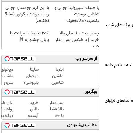
با جلبک اسپیرولینا جوانی و
با این کرم جوانساز، جوانی
شادابی پوستت
رو به خودت برگردون(50%
تضمینه50%تخفیف
تخفیف)
ز برگ های شوید
چطور میشه قسطی طلا
۲۵٪ تخفیف ایمپلنت تا
خرید | با طلاسی پس انداز
پایان جشنواره 🎁
کنید
از سراسر وب
لمه ، طعم دلمه
ابنجا
ساینا
میخوای
ماشین
میخوای
ماشینت
شاهین
بفروشی؟
سریع
خودتو
با
فروش
وبگردی
سریع و
خودرو45
بره؟
 غذاهای فراوان
راحت
سریع
تمام
پس‌انداز
خرید
الان طلا
بفروش
میفروشی
مراحل
طلا فقط
طلای
فروش
با ۱۰۰
آبشده
دیگه بده
ماشیت
هزارتومان
حتی با
سرمایه‌گ
مطالب پیشنهادی
رو به ما
(امن و
۱۰۰هزارتومان
طلا با ا