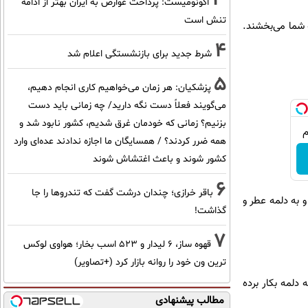
اکونومیست: پرداخت عوارض به ایران بهتر از ادامه
تنش است
 شما می‌بخشند.
4
شرط جدید برای بازنشستگی اعلام شد
5
پزشکیان: هر زمان می‌خواهیم کاری انجام دهیم،
می‌گویند فعلاً دست نگه دارید/ چه زمانی باید دست
بزنیم؟ زمانی که خودمان غرق شدیم، کشور نابود شد و
همه ضرر کردند؟ / همسایگان ما اجازه ندادند عده‌ای وارد
کشور شوند و باعث اغتشاش شوند
6
باقر خرازی؛ چندان درشت گفت که تندروها را جا
و به دلمه عطر و
گذاشت!
7
قهوه ساز، 6 لیدار و 523 اسب بخار؛ هواوی لوکس
ترین ون خود را روانه بازار کرد (+تصاویر)
دلمه بکار برده
مطالب پیشنهادی