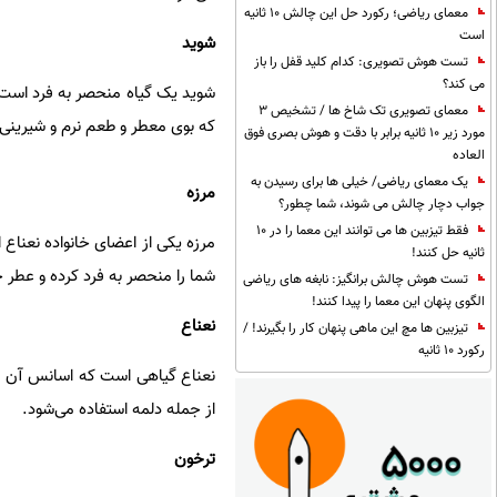
معمای ریاضی؛ رکورد حل این چالش 10 ثانیه
است
شوید
تست هوش تصویری: کدام کلید قفل را باز
می کند؟
شوید یک گیاه منحصر به فرد است ک
معمای تصویری تک شاخ ها / تشخیص 3
که بوی معطر و طعم نرم و شیرینی د
مورد زیر 10 ثانیه برابر با دقت و هوش بصری فوق
العاده
یک معمای ریاضی/ خیلی ها برای رسیدن به
مرزه
جواب دچار چالش می شوند، شما چطور؟
فقط تیزبین ها می توانند این معما را در 10
مرزه یکی از اعضای خانواده نعناع
ثانیه حل کنند!
شما را منحصر به فرد کرده و عطر 
تست هوش چالش برانگیز: نابغه های ریاضی
الگوی پنهان این معما را پیدا کنند!
نعناع
تیزبین ها مچ این ماهی پنهان کار را بگیرند! /
رکورد 10 ثانیه
نعناع گیاهی است که اسانس آن ملا
از جمله دلمه استفاده می‌شود.
ترخون