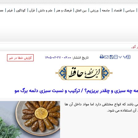
سیاسی
اقتصاد
جامعه
ورزشی
بین الملل
فرهنگ و هنر
علم و دانش
قرآن
گوناگون
فیلم
عصر 
ردیبهشت)
‍‍‍ پ
پ
تاریخ انتشار:
۰۴:۰۰ - ۲۷-۰۲-۱۴۰۵
‌گزارش خطا در خبر
ه چه سبزی و چقدر بریزیم؟ / ترکیب و نسبت سبزی دلمه برگ مو
می باشد که انواع مختلفی دارد اما مواد داخل آن ها
آن استفاده می شود.