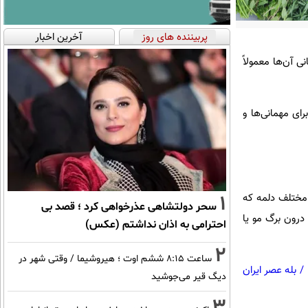
پربیننده های روز
آخرین اخبار
ی آن‌ها معمولاً
ای مهمانی‌ها و
1
 مختلف دلمه که
سحر دولتشاهی عذرخواهی کرد ؛ قصد بی
 درون برگ مو یا
احترامی به اذان نداشتم (عکس)
2
ساعت ۸:۱۵ ششم اوت ؛ هیروشیما / وقتی شهر در
/
بله عصر ایران
دیگ قیر می‌جوشید
3