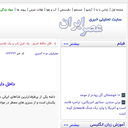
صفحه اول
تماس با ما
آرشیو
جستجو
نظرسنجی
آب و هوا
اوقات شرعی
پیوند ها
سواد زندگی
فیلم
بیشتر »»
فال حافظ امروز : یک غزل ناب و یک تفسیر گویا (28 ا
عصرايران دو
»
آشپزی
کد خبر
۱۱۶۳۳۶۲
داخل دلم
۱۰ خوشحالی گل زودتر از موعد
دلمه یکی از پرطرفدارترین غذاهای ایرانی 
یکسان است و از سبزی های معطر در مواد 
برنی سندرز، سناتور آمریکایی: ترامپ فاسد
است و آمریکا را وارد یک جنگ فاجعه‌بار کرده
است
آموزش زبان انگلیسی
بیشتر »»