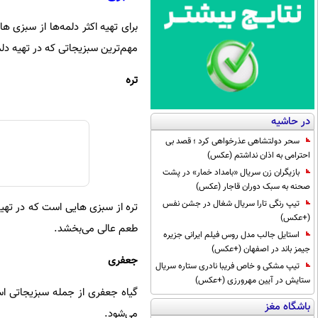
برای تهیه اکثر دلمه‌ها از سبزی 
مهم‌ترین سبزیجاتی که در تهیه دلم
تره
در حاشیه
سحر دولتشاهی عذرخواهی کرد ؛ قصد بی
احترامی به اذان نداشتم (عکس)
بازیگران زن سریال «بامداد خمار» در پشت
صحنه به سبک دوران قاجار (عکس)
تیپ رنگی تارا سریال شغال در جشن نفس
تره از سبزی هایی است که در تهیه د
(+عکس)
طعم عالی می‌بخشد.
استایل جالب مدل روس فیلم ایرانی جزیره
جیمز باند در اصفهان (+عکس)
جعفری
تیپ مشکی و خاص فریبا نادری ستاره سریال
ستایش در آیین مهرورزی (+عکس)
گیاه جعفری از جمله سبزیجاتی اس
باشگاه مغز
می‌شود.