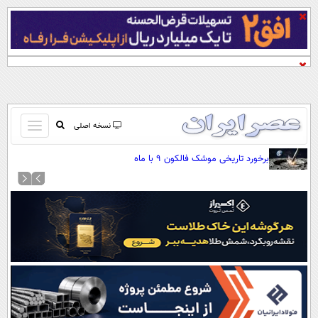
باز
نسخه اصلی
و
صفحه اول
برخورد تاریخی موشک فالکون ۹ با ماه
بسته
تماس با ما
کردن
آرشیو
منو
جستجو
نظرسنجی
آب و هوا
اوقات شرعی
پیوند ها
سواد زندگی