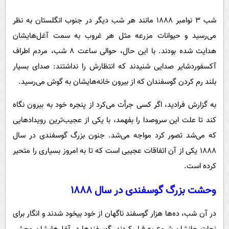
پیامک
سرگرمی
شب ۳ نوامبر ۱۸۸۸ مانند هر شب دیگر در جنوب انگلستان به نظر
روانشناسی
فناوری
می‌رسید و حیوانات مزرعه مثل هر غروب به سمت آغل‌هایشان
آشپزی
گوناگون
هدایت شده بودند. با این حال، حوالی ساعت ۸ شب، مردم اطراف
دانلود
حوادث
آکسفوردشایر صدایی شنیدند که انتظارش را نداشتند: صدای بسیار
محیط زیست
بلند رم کردن گوسفندان که از بیرون خانه‌هایشان به گوش می‌رسید.
سلامت
به گزارش فرادید، اگر کسی جرأت می‌کرد از پنجره خود به بیرون نگاه
فرهنگی
کند تا علت این سروصدا را بفهمد، با یکی از عجیب‌ترین رویدادهایی
که می‌شد تصور کرد مواجه می‌شد. جنون بزرگ گوسفندی در سال
بین الملل
۱۸۸۸ یکی از آن اتفاقات عجیبی است که تا به امروز بسیاری را متحیر
اجتماعی
کرده است.
حیات وحش
وحشت بزرگ گوسفندی در سال ۱۸۸۸
سیاست خارجی
در آن شب، ده‌ها هزار گوسفند ناگهان از خود بیخود شدند و انگار برای