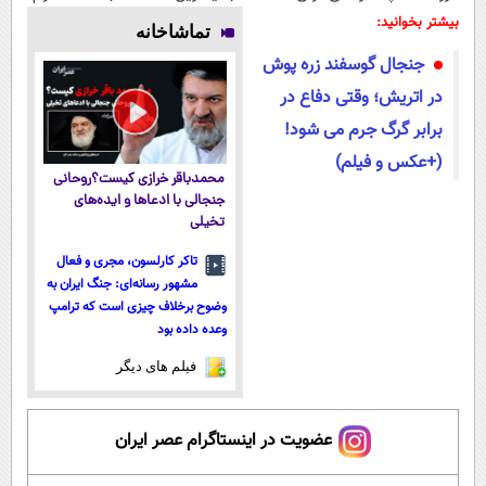
۱۴۰۴
پرداخت
فناوری اروپا،
طبیعی! ویزیت
بیشتر بخوانید:
تماشاخانه
اقساطی هم
سبک و مقاوم |
رایگان+پرداخت
جنجال گوسفند زره پوش
داریم!😍 | 📍
پرداخت قسطی
اقساطی😍
تهران
در اتریش؛ وقتی دفاع در
برابر گرگ جرم می شود!
(+عکس و فیلم)
محمدباقر خرازی کیست؟روحانی
جنجالی با ادعاها و ایده‌های
تخیلی
تاکر کارلسون، مجری و فعال
مشهور رسانه‌ای: جنگ ایران به
وضوح برخلاف چیزی است که ترامپ
وعده داده بود
فیلم های دیگر
عضویت در اینستاگرام عصر ایران