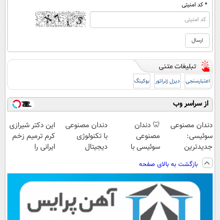
* کد امنیتی
اعتبارسنجی
دیزل ژنراتور
بوکینگ
از سراسر وب
دندان مصنوعی
🦷 دندان
دندان مصنوعی
این دکتر شیرازی
سوئیسی:
مصنوعی
با تکنولوژی
کرم ترمیم زخم
جدیدترین
سوئیسی با
دیجیتال
ایرانی را
فناوری اروپا،
تکنولوژی
سوئیسی🇨🇭
ساخت!!!
بازگشت به بالای صفحه
سبک و مقاوم |
دیجیتال |
پرداخت قسطی
پرداخت در 4
قسط |📍 تهران