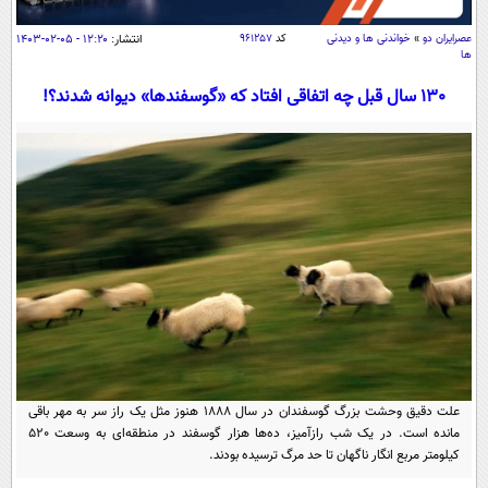
سیاسی
عصرايران دو
»
خواندنی ها و دیدنی
کد
۹۶۱۲۵۷
انتشار:
۱۲:۲۰ - ۰۵-۰۲-۱۴۰۳
اقتصاد
ها
جامعه
اقتصادی
130 سال قبل چه اتفاقی افتاد که «گوسفندها» دیوانه شدند؟!
ورزشی
اجتماعی
خودرو
بین الملل
حوادث
فرهنگ و هنر
سیاست خارجی
سلامت
علم و دانش
یک برش دانایی
قرآن
فناوری و It
محیط زیست
گوناگون
علمی
سفر و تفریح
فیلم
سرگرمی
اخبار کریپتو
عصر ایران 2
اقتصاد
باشگاه مغز
علت دقیق وحشت بزرگ گوسفندان در سال ۱۸۸۸ هنوز مثل یک راز سر به مهر باقی
آموزش زبان
خواندنی ها و دیدنی ها
ورزش
مجله تصویری سلاح
مانده است. در یک شب رازآمیز، ده‌ها هزار گوسفند در منطقه‌ای به وسعت 520
داستان کوتاه
کیلومتر مربع انگار ناگهان تا حد مرگ ترسیده بودند.
سیاست