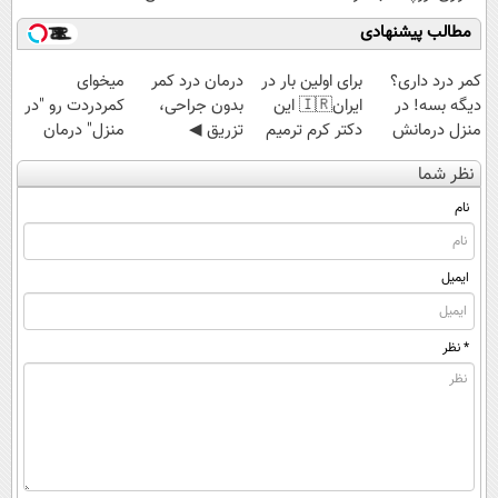
مقاوم | پرداخت
مطالب پیشنهادی
قسطی
کمر درد داری؟
برای اولین بار در
درمان درد کمر
میخوای
دیگه بسه! در
ایران🇮🇷 این
بدون جراحی،
کمردردت رو "در
منزل درمانش
دکتر کرم ترمیم
تزریق ◀
منزل" درمان
کن
کننده 23 روزه
پرسش‌نامه رو پر
کنی؟ (◂فیلم +
نظر شما
(◀پرسش‌نامه)
ساخت!
کن ▶
◂پرسش‌نامه)
نام
ایمیل
* نظر