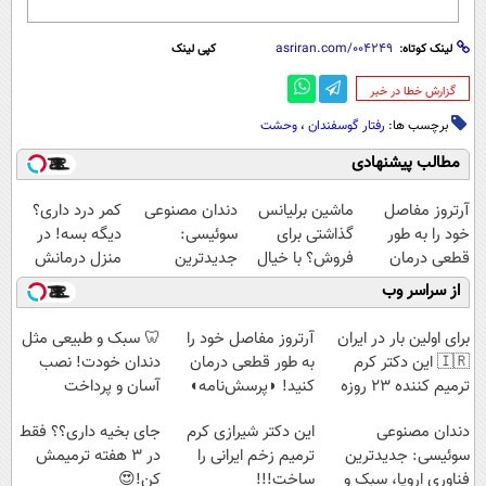
لینک کوتاه:
کپی لینک
‌گزارش خطا در خبر
برچسب ها:
رفتار گوسفندان
،
وحشت
مطالب پیشنهادی
آرتروز مفاصل
ماشین برلیانس
دندان مصنوعی
کمر درد داری؟
خود را به طور
گذاشتی برای
سوئیسی:
دیگه بسه! در
قطعی درمان
فروش؟ با خیال
جدیدترین
منزل درمانش
کنید!
راحت بفروش
فناوری اروپا،
کن
از سراسر وب
◗پرسش‌نامه◖
سبک و مقاوم |
(◀پرسش‌نامه)
پرداخت قسطی
برای اولین بار در ایران
آرتروز مفاصل خود را
🦷 سبک و طبیعی مثل
🇮🇷 این دکتر کرم
به طور قطعی درمان
دندان خودت! نصب
ترمیم کننده 23 روزه
کنید! ◗پرسش‌نامه◖
آسان و پرداخت
ساخت!
اقساطی 💳 📍 تهران
دندان مصنوعی
این دکتر شیرازی کرم
جای بخیه داری؟؟ فقط
سوئیسی: جدیدترین
ترمیم زخم ایرانی را
در 3 هفته ترمیمش
فناوری اروپا، سبک و
ساخت!!!
کن!😍