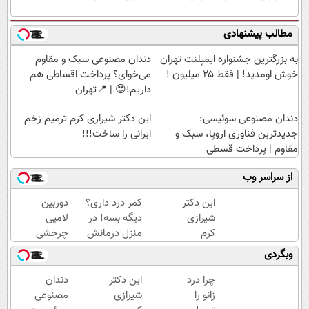
مطالب پیشنهادی
به بزرگترین جشنواره ایمپلنت تهران
دندان مصنوعی سبک و مقاوم
خوش اومدید! | فقط ۲۵ میلیون !
می‌خوای؟ پرداخت اقساطی هم
داریم!😍 | 📍تهران
دندان مصنوعی سوئیسی:
این دکتر شیرازی کرم ترمیم زخم
جدیدترین فناوری اروپا، سبک و
ایرانی را ساخت!!!
مقاوم | پرداخت قسطی
از سراسر وب
این دکتر
کمر درد داری؟
دوربین
شیرازی
دیگه بسه! در
لامپی
کرم
منزل درمانش
چرخشی
ترمیم
کن
360
وبگردی
زخم
(◀پرسش‌نامه)
درجه
ایرانی را
فقط
چرا درد
این دکتر
دندان
ساخت!!!
امروز
زانو را
شیرازی
مصنوعی