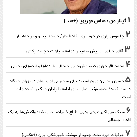
1
گیتار من ؛ عباس مهرپویا (+صدا)
2
جاسوس بازی در حرمسرای شاه قاجار/ خواجه زیبا و وزیر حقه باز
3
آقای خرازی! از ریش سفید و عمامه سیاهت خجالت بکش
4
محمدباقر خرازی کیست؟روحانی جنجالی با ادعاها و ایده‌های تخیلی
5
حسن روحانی: می‌خواستند برای سخنرانی امام زمان در تهران جایگاه
درست کنند/ تصمیم‌گیر اصلی برای ادامه یا پایان جنگ و آینده ملت
است
6
سنگ مزار اکبر عبدی بدون اطلاع خانواده نصب شد؛ واکنش‌ها به یک
اقدام جنجالی
7
جزئیات مورد بحث جدید از موشک خیبرشکن ایران (+عکس)