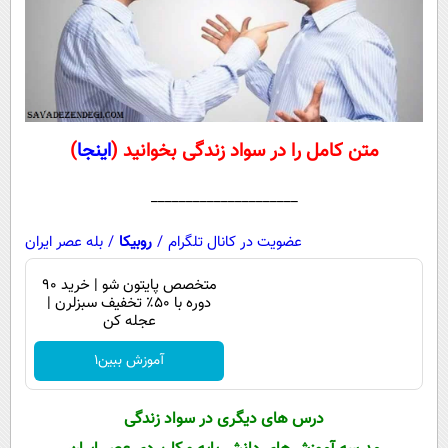
متن کامل را در سواد زندگی بخوانید (
اینجا
)
_____________________
عضویت در کانال تلگرام
/
روبیکا
/
بله عصر ایران
متخصص پایتون شو | خرید 90
دوره با ۵۰٪ تخفیف سبزلرن |
عجله کن
آموزش ببین1
درس های دیگری در
سواد زندگی