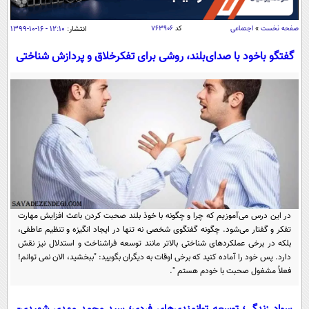
سیاسی
اقتصاد
صفحه نخست
»
اجتماعی
کد
۷۶۳۹۰۶
انتشار:
۱۲:۱۰ - ۱۶-۱۰-۱۳۹۹
جامعه
اقتصادی
گفتگو باخود با صدای‌بلند، روشی برای تفکرخلاق و پردازش شناختی
ورزشی
اجتماعی
خودرو
بین الملل
حوادث
فرهنگ و هنر
سیاست خارجی
سلامت
علم و دانش
یک برش دانایی
قرآن
فناوری و It
محیط زیست
گوناگون
علمی
سفر و تفریح
فیلم
در این درس می‌آموزیم که چرا و چگونه با خودْ بلند صحبت کردن باعث افزایش مهارت
سرگرمی
اخبار کریپتو
تفکر و گفتار می‌شود. چگونه گفتگوی شخصی نه تنها در ایجاد انگیزه و تنظیم عاطفی،
عصر ایران 2
اقتصاد
باشگاه مغز
بلکه در برخی عملکردهای شناختی بالاتر مانند توسعه فراشناخت و استدلال نیز نقش
دارد. پس خود را آماده کنید که برخی اوقات به دیگران بگویید: "ببخشید، الان نمی توانم!
آموزش زبان
خواندنی ها و دیدنی ها
ورزش
مجله تصویری سلاح
فعلاً مشغول صحبت با خودم هستم ".
داستان کوتاه
سیاست