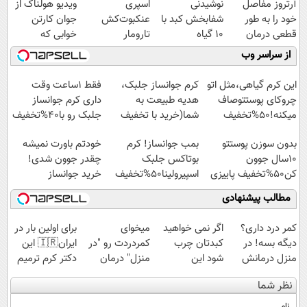
آرتروز مفاصل
نوشیدنی
اسپری
ویدیو هولناک از
خود را به طور
شفابخش کبد با
عنکبوت‌‌کش
جوان کارتن
قطعی درمان
10 گیاه
تارومار
خوابی که
کنید!
موثر(تخفیف تا
ازبین‌برنده انواع
میلیاردر شد.
از سراسر وب
◗پرسش‌نامه◖
امشب)
عنکبوت
آموزش رایگان
این کرم گیاهی،مثل اتو
کرم جوانساز جلبک،
فقط 1ساعت وقت
چروکای پوستتوصاف
هدیه طبیعت به
داری کرم جوانساز
میکنه!50%تخفیف
شما(خرید با تخفیف
جلبک رو با40%تخفیف
ویژه)
بخری!
بدون سوزن پوستتو
بمب جوانساز! کرم
خودتم باورت نمیشه
10سال جوون
بوتاکس جلبک
چقدر جوون شدی!
کن50%تخفیف پاییزی
اسپیرولینا50%تخفیف
خرید جوانساز
اسپیرولینا با تخفیف
مطالب پیشنهادی
ویژه
کمر درد داری؟
اگر نمی خواهید
میخوای
برای اولین بار در
دیگه بسه! در
کبدتان چرب
کمردردت رو "در
ایران🇮🇷 این
منزل درمانش
شود این
منزل" درمان
دکتر کرم ترمیم
کن
نوشیدنی خوش
کنی؟ (◂فیلم +
کننده 23 روزه
نظر شما
(◀پرسش‌نامه)
طعم را بنوشید
◂پرسش‌نامه)
ساخت!
نام