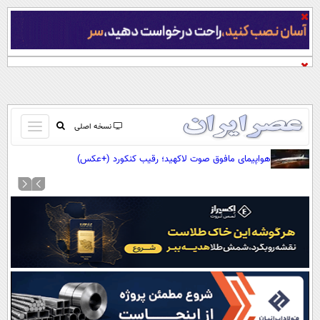
باز
نسخه اصلی
و
صفحه اول
هواپیمای مافوق صوت لاکهید؛ رقیب کنکورد (+عکس)
بسته
تماس با ما
کردن
آرشیو
منو
جستجو
نظرسنجی
آب و هوا
اوقات شرعی
پیوند ها
سواد زندگی