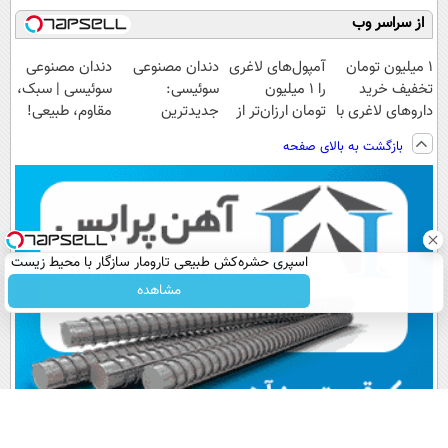
از سراسر وب
1 میلیون تومان
آمپول‌های لاغری
دندان مصنوعی
دندان مصنوعی
تخفیف خرید
را ۱ میلیون
سوئیسی:
سوئیسی | سبک،
داروهای لاغری با
تومان ارزان‌تر از
جدیدترین
مقاوم، طبیعی!
ارسال از
همه‌جا بخر!
فناوری اروپا،
ویزیت
بازگشت به بالای صفحه
داروخانه و پک
سبک و مقاوم |
رایگان+پرداخت
یخ!
پرداخت قسطی
اقساطی😍
اسپری حشره‌کش طبیعی تارومار سازگار با محیط زیست
و با محافظت طبیعی
مشاهده