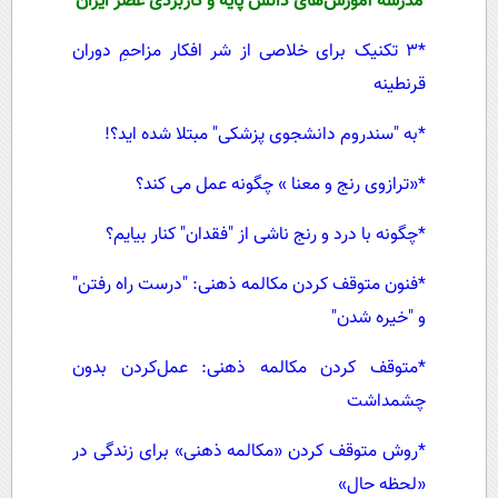
مدرسه آموزش‌های دانش پایه و کاربردی عصر ایران
*
3 تکنیک برای خلاصی از شر افکار مزاحمِ دوران
قرنطینه
*
به "سندروم دانشجوی پزشکی" مبتلا شده اید؟!
*
«ترازوی رنج و معنا » چگونه عمل می کند؟
*
چگونه با درد و رنج ناشی از "فقدان" کنار بیایم؟
*
فنون متوقف کردن مکالمه ذهنی: "درست راه رفتن"
و "خیره شدن"
*
متوقف کردن مکالمه ذهنی: عمل‌کردن بدون
چشمداشت
*
روش متوقف کردن «مکالمه ذهنی» برای زندگی در
«لحظه حال»