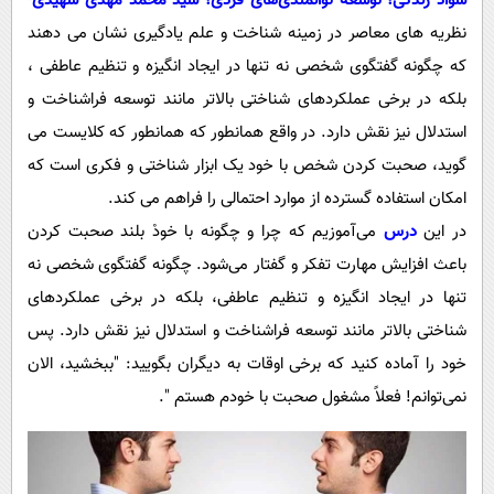
سواد زندگی؛ توسعه توانمندی‌های فردی؛ سید محمد مهدی شهیدی-
پیامک
سرگرمی
نظریه های معاصر در زمینه شناخت و علم یادگیری نشان می دهند
روانشناسی
فناوری
که چگونه گفتگوی شخصی نه تنها در ایجاد انگیزه و تنظیم عاطفی ،
آشپزی
گوناگون
بلکه در برخی عملکردهای شناختی بالاتر مانند توسعه فراشناخت و
استدلال نیز نقش دارد. در واقع همانطور که همانطور که کلایست می
دانلود
حوادث
گوید، صحبت کردن شخص با خود یک ابزار شناختی و فکری است که
محیط زیست
امکان استفاده گسترده از موارد احتمالی را فراهم می کند.
سلامت
در این
درس
می‌آموزیم که چرا و چگونه با خودْ بلند صحبت کردن
فرهنگی
باعث افزایش مهارت تفکر و گفتار می‌شود. چگونه گفتگوی شخصی نه
تنها در ایجاد انگیزه و تنظیم عاطفی، بلکه در برخی عملکردهای
بین الملل
شناختی بالاتر مانند توسعه فراشناخت و استدلال نیز نقش دارد. پس
اجتماعی
خود را آماده کنید که برخی اوقات به دیگران بگویید: "ببخشید، الان
حیات وحش
نمی‌توانم! فعلاً مشغول صحبت با خودم هستم ".
سیاست خارجی