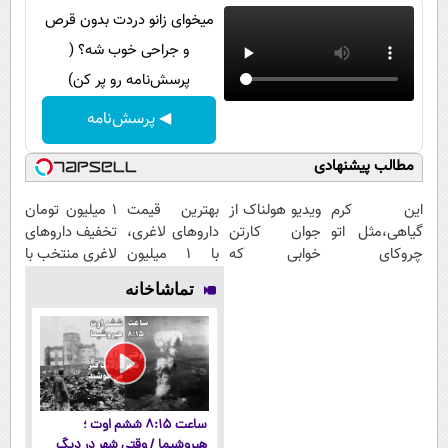
میخوای زانو دردت بدون قرص
و جراحی خوب شه؟ (
پرسش‌نامه رو پر کن)
◀ پرسش‌نامه
مطالب پیشنهادی
این کرم
ویدیو هولناک از
بهترین قیمت
۱ میلیون تومان
گیاهی،مثل اتو
جوان کارتن
داروهای لاغری،
تخفیف داروهای
چروکای
خوابی که
با ۱ میلیون
لاغری منتخب با
پوستتوصاف
میلیاردر شد.
تخفیف و ارسال
ارسال از
تماشاخانه
میکنه!50%تخفیف
آموزش رایگان
از داروخانه‌
داروخانه
نزدیکت
ساعت ۸:۱۵ ششم اوت ؛
هیروشیما / وقتی شهر در دیگ