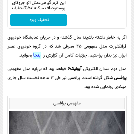
این کرم گیاهی،مثل اتو چروکای
پوستتوصاف میکنه!50%تخفیف
تخفیف ویژه!
اگر به خاطر داشته باشید؛ سال گذشته و در جریان نمایشگاه خودروی
فرانکفورت مدل مفهومی 45 معرفی شد که در گروه خودروی عصر
ایران نیز بدان پراختیم. جزئیات کامل آن گزارش را
اینجا
بخوانید.
مدل دوم سدان الکتریکی
آیونیک6
خواهد بود که برپایه مدل مفهومی
پرافسی
شکل گرفته است. پرافسی نیز طی 3 ماهه نخست سال جاری
میلادی رونمایی شده بود.
مفهومی پرافسی