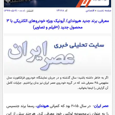
سیاسی
اقتصاد
صفحه نخست
»
اقتصادی
کد
۷۴۱۷۱۸
انتشار:
۰۰:۰۱ - ۲۱-۰۵-۱۳۹۹
جامعه
اقتصادی
معرفی برند جدید هیوندای/ آیونیک ویژه خودروهای الکتریکی با 3
محصول جدید (+فیلم و تصاویر)
ورزشی
اجتماعی
خودرو
بین الملل
حوادث
فرهنگ و هنر
سیاست خارجی
سلامت
علم و دانش
یک برش دانایی
قرآن
فناوری و It
محیط زیست
گوناگون
علمی
سفر و تفریح
اگر به خاطر داشته باشید؛ سال گذشته و در جریان نمایشگاه خودروی فرانکفورت مدل
فیلم
سرگرمی
اخبار کریپتو
مفهومی 45 معرفی شد که در گروه خودروی عصر ایران نیز بدان پراختیم. جزئیات کامل
آن گزارش را اینجا بخوانید.
عصر ایران 2
اقتصاد
باشگاه مغز
آموزش زبان
خواندنی ها و دیدنی ها
ورزش
مجله تصویری سلاح
عصر ایران
- در سال 2015 بود که کمپانی
هیوندای
، رسما برند جنسیس
داستان کوتاه
سیاست
را به عنوان زیرمجموعه لوکس خود معرفی کرد. هرچند پیش از این