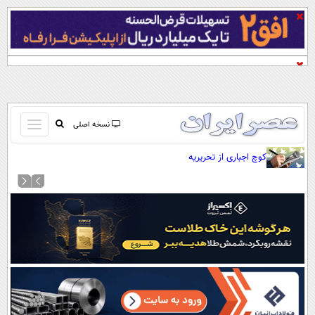
باز
نسخه اصلی
و
صفحه اول
کوچ اجباری از تحریریه
بسته
تماس با ما
کردن
آرشیو
منو
جستجو
نظرسنجی
آب و هوا
اوقات شرعی
پیوند ها
سواد زندگی