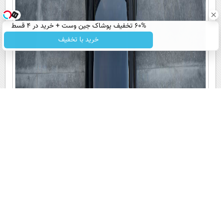
60% تخفیف پوشاک جین وست + خرید در 4 قسط
خرید با تخفیف