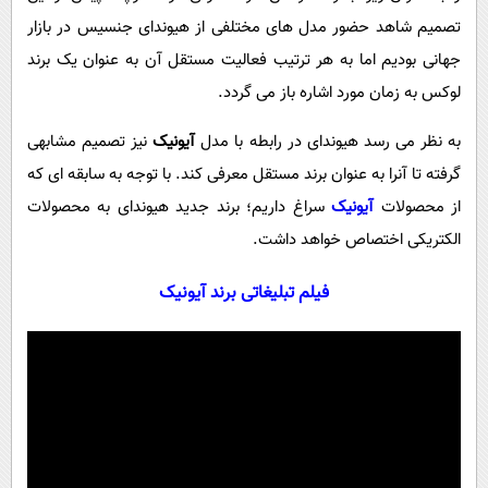
پیامک
سرگرمی
تصمیم شاهد حضور مدل های مختلفی از هیوندای جنسیس در بازار
روانشناسی
فناوری
جهانی بودیم اما به هر ترتیب فعالیت مستقل آن به عنوان یک برند
آشپزی
لوکس به زمان مورد اشاره باز می گردد.
گوناگون
دانلود
حوادث
به نظر می رسد هیوندای در رابطه با مدل
آیونیک
نیز تصمیم مشابهی
محیط زیست
گرفته تا آنرا به عنوان برند مستقل معرفی کند. با توجه به سابقه ای که
از محصولات
آیونیک
سراغ داریم؛ برند جدید هیوندای به محصولات
سلامت
الکتریکی اختصاص خواهد داشت.
فرهنگی
فیلم تبلیغاتی برند آیونیک
بین الملل
اجتماعی
حیات وحش
سیاست خارجی