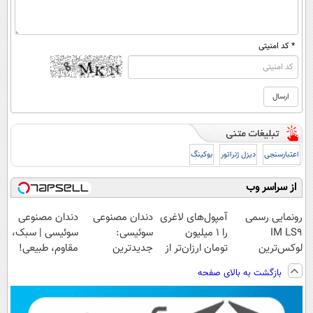
* کد امنیتی
اعتبارسنجی
دیزل ژنراتور
بوکینگ
از سراسر وب
رونمایی رسمی
آمپول‌های لاغری
دندان مصنوعی
دندان مصنوعی
IM LS9
را ۱ میلیون
سوئیسی:
سوئیسی | سبک،
لوکس‌ترین
تومان ارزان‌تر از
جدیدترین
مقاوم، طبیعی!
EREV در ایران
همه‌جا بخر!
فناوری اروپا،
ویزیت
بازگشت به بالای صفحه
سبک و مقاوم |
رایگان+پرداخت
پرداخت قسطی
اقساطی😍