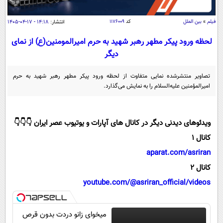
سیاسی
اقتصاد
فیلم
»
بین الملل
کد
۱۱۷۶۰۰۹
انتشار:
۱۴:۱۸ - ۱۷-۰۴-۱۴۰۵
جامعه
اقتصادی
لحظه ورود پیکر مطهر رهبر شهید به حرم امیرالمومنین(ع) از نمای
دیگر
ورزشی
اجتماعی
خودرو
بین الملل
حوادث
تصاویر منتشرشده نمایی متفاوت از لحظه ورود پیکر مطهر رهبر شهید به حرم
امیرالمؤمنین علیه‌السلام را به نمایش می‌گذارد.
فرهنگ و هنر
سیاست خارجی
سلامت
علم و دانش
یک برش دانایی
قرآن
فناوری و It
ویدئوهای دیدنی دیگر در کانال های آپارات و یوتیوب عصر ایران 👇👇👇
محیط زیست
کانال 1
گوناگون
علمی
سفر و تفریح
aparat.com/asriran
فیلم
سرگرمی
اخبار کریپتو
کانال 2
عصر ایران 2
اقتصاد
باشگاه مغز
youtube.com/@asriran_official/videos
آموزش زبان
خواندنی ها و دیدنی ها
ورزش
مجله تصویری سلاح
داستان کوتاه
سیاست
میخوای زانو دردت بدون قرص