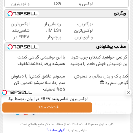
لوکس و
LS9
و قوی‌ترین
هوشمند
لوکس‌ترین
شاسی بلند
وبگردی
به ایران،
EREV در
EREV در
IM LS9
ایران
در ایران
بزرگترین،
رونمایی از
لوکس‌ترین
رسماً
رونمایی
لوکس‌ترین
IM LS9،
شاسی‌بلند
رونمایی
شد
و قوی‌ترین
پرچم‌دار
EREV در
شد
شاسی بلند
فوق‌لوکس
ایران،
مطالب پیشنهادی
EREV در
EREV
توسط نیکا
در ایران
وارد بازار
موتور
اگر نمی خواهید کبدتان چرب شود
با این نوشیدنی گیاهی کبدت
رونمایی
ایران شد
رونمایی
این نوشیدنی خوش طعم را بنوشید
همیشه پرقدرته55%تخفیف
شد
شد!
کبد پاک و بدن سالم، با دمنوش
میدونم عاشق کبدتی! با دمنوش
گیاهی سم زدا😎
سم زدا، سلامتیشو تضمین کن
55% تخفیف
لوکس‌ترین شاسی‌بلند EREV در ایران، توسط نیکا
صفحه اول
فیلم
عصر ایران۲
درباره عصرایران
تماس با ما
آرشیو
جستجو
موتور رونمایی شد!
اطلاعات بیشتر..
پیوندها
نظرسنجی
آب و هوا
اوقات شرعی
سواد زندگی
كليه حقوق محفوظ است، استفاده از مطالب با ذكر منبع بلامانع است.
طراحی و تولید:
"ایران سامانه"