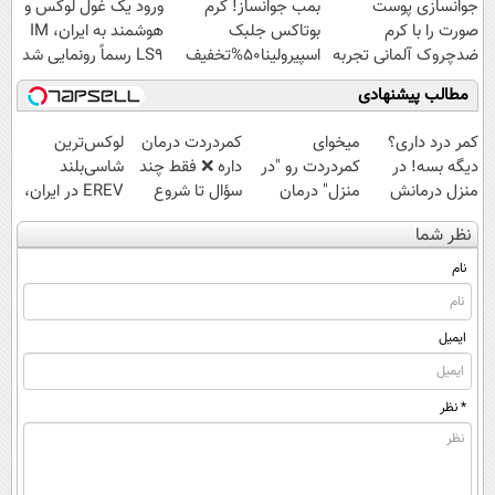
جوانسازی پوست
بمب جوانساز! کرم
ورود یک غول لوکس و
صورت را با کرم
بوتاکس جلبک
هوشمند به ایران، IM
ضدچروک آلمانی تجربه
اسپیرولینا50%تخفیف
LS9 رسماً رونمایی شد
کنید!
مطالب پیشنهادی
کمر درد داری؟
میخوای
‌کمردردت درمان
لوکس‌ترین
دیگه بسه! در
کمردردت رو "در
داره ❌ فقط چند
شاسی‌بلند
منزل درمانش
منزل" درمان
سؤال تا شروع
EREV در ایران،
کن
کنی؟ (◂فیلم +
بهبودی فاصله‌
توسط نیکا موتور
نظر شما
(◀پرسش‌نامه)
◂پرسش‌نامه)
داری!
رونمایی شد!
نام
ایمیل
* نظر