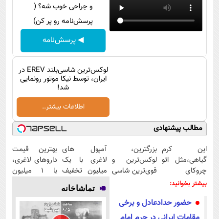
پیامک
سرگرمی
و جراحی خوب شه؟ (
پرسش‌نامه رو پر کن)
روانشناسی
فناوری
◀ پرسش‌نامه
آشپزی
گوناگون
دانلود
حوادث
لوکس‌ترین شاسی‌بلند EREV در
محیط زیست
ایران، توسط نیکا موتور رونمایی
شد!
سلامت
اطلاعات بیشتر..
فرهنگی
مطالب پیشنهادی
بین الملل
این کرم
بزرگترین،
آمپول های
بهترین قیمت
اجتماعی
گیاهی،مثل اتو
لوکس‌ترین و
لاغری با یک
داروهای لاغری،
حیات وحش
چروکای
قوی‌ترین شاسی
میلیون تخفیف
با ۱ میلیون
پوستتوصاف
بلند EREV در
| ارسال از
تخفیف و ارسال
بیشتر بخوانید:
سیاست خارجی
تماشاخانه
میکنه!50%تخفیف
در ایران رونمایی
داروخانه های
از داروخانه‌
حضور حدادعادل و برخی
شد
معتبر
مقامات ایرانی در حرم امام