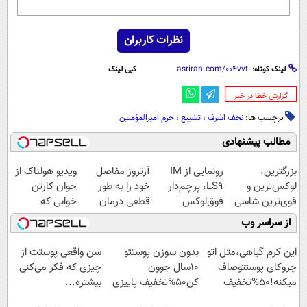
نظرات کاربران
لینک کوتاه:
کپی لینک
‌گزارش خطا در خبر
برچسب ها:
نجف اشرف
،
تشییع
،
حرم امیرالمؤمنین
مطالب پیشنهادی
بزرگترین،
رونمایی از IM
آرتروز مفاصل
ویدیو هولناک از
لوکس‌ترین و
LS9، پرچم‌دار
خود را به طور
جوان کارتن
قوی‌ترین شاسی
فوق‌لوکس
قطعی درمان
خوابی که
بلند EREV در در
EREV وارد بازار
کنید!
میلیاردر شد.
از سراسر وب
ایران رونمایی
ایران شد
◗پرسش‌نامه◖
آموزش رایگان
شد
این کرم گیاهی،مثل اتو
بدون سوزن پوستتو
سن واقعی پوستت از
چروکای پوستتوصاف
10سال جوون
چیزی که فکر می‌کنی
میکنه!50%تخفیف
کن50%تخفیف پاییزی
بیشتره...