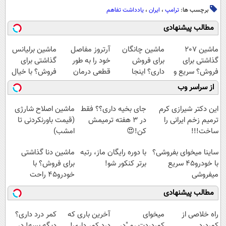
برچسب ها:
ترامپ
،
ایران
،
یادداشت تفاهم
مطالب پیشنهادی
ماشین 207
ماشین چانگان
آرتروز مفاصل
ماشین برلیانس
گذاشتی برای
برای فروش
خود را به طور
گذاشتی برای
فروش؟ سریع و
داری؟ اینجا
قطعی درمان
فروش؟ با خیال
راحت بفروش
سریع بفروشش
کنید!
راحت بفروش
از سراسر وب
◗پرسش‌نامه◖
این دکتر شیرازی کرم
جای بخیه داری؟؟ فقط
ماشین اصلاح شارژی
ترمیم زخم ایرانی را
در 3 هفته ترمیمش
(قیمت باورنکردنی تا
ساخت!!!
کن!😍
امشب)
ساینا میخوای بفروشی؟
با دوره رایگان ماز، رتبه
ماشین دنا گذاشتی
با خودرو45 سریع
برتر کنکور شو!
برای فروش؟ با
میفروشی
خودرو45 راحت
بفروش
مطالب پیشنهادی
‌راه خلاصی از
میخوای
آخرین باری که
کمر درد داری؟
کمردرد
کمردردت رو "در
درد کمر داری!
دیگه بسه! در