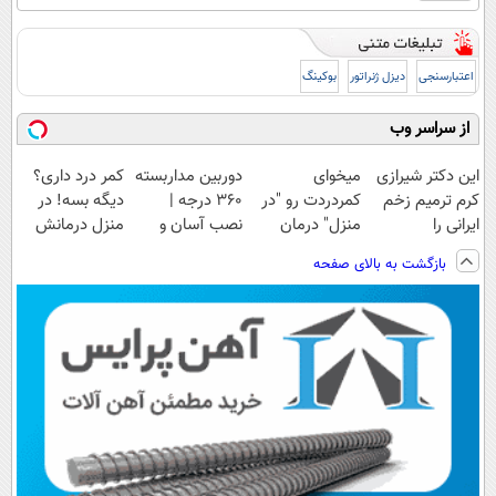
اعتبارسنجی
دیزل ژنراتور
بوکینگ
از سراسر وب
این دکتر شیرازی
میخوای
دوربین مداربسته
کمر درد داری؟
کرم ترمیم زخم
کمردردت رو "در
360 درجه |
دیگه بسه! در
ایرانی را
منزل" درمان
نصب آسان و
منزل درمانش
ساخت!!!
کنی؟ (◂فیلم +
راحت
کن
بازگشت به بالای صفحه
◂پرسش‌نامه)
(◀پرسش‌نامه)