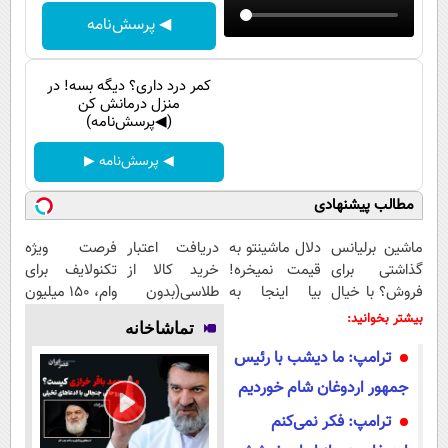
پیامک
سرگرمی
◀ پرسش‌نامه
روانشناسی
فناوری
آشپزی
گوناگون
کمر درد داری؟ دیگه بسه! در
منزل درمانش کن
دانلود
(◀پرسش‌نامه)
حوادث
محیط زیست
◀ پرسش‌نامه ▶
سلامت
مطالب پیشنهادی
فرهنگی
ماشین برلیانس
دلال ماشینتو به
دریافت اعتبار
فرصت ویژه
گذاشتی برای
قیمت نمیخره!
خرید کالا از
تکنولایف برای
بین الملل
فروش؟ با خیال
بیا اینجا به
طلاسی(بدون
وام، 150 میلیون
اجتماعی
راحت بفروش
قیمت
ضامن، بدون
با یک چک
بیشتر بخوانید:
تماشاخانه
بفروش*فقط
بهره)
حیات وحش
ترامپ: ما دیشب با رئیس
خریدار واقعی*
سیاست خارجی
جمهور اردوغان شام خوردیم
ترامپ: فکر نمی‌کنم