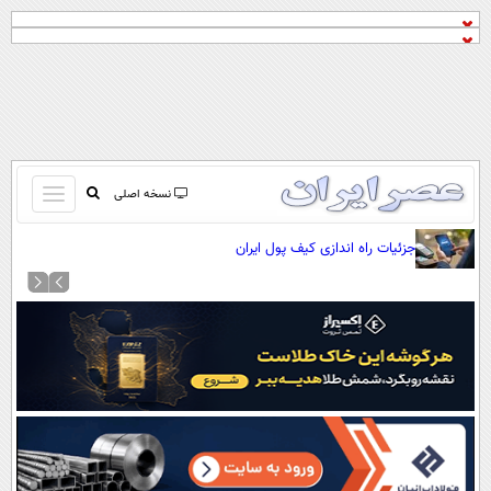
باز
نسخه اصلی
و
صفحه اول
جزئیات راه اندازی کیف پول ایران
بسته
تماس با ما
کردن
آرشیو
منو
جستجو
نظرسنجی
آب و هوا
اوقات شرعی
پیوند ها
سواد زندگی