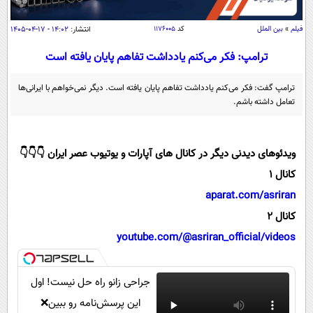
سیاسی
اقتصاد
فیلم
»
بین الملل
کد
۱۱۷۶۰۰۵
انتشار:
۱۴:۰۲ - ۱۷-۰۴-۱۴۰۵
جامعه
اقتصادی
ترامپ: فکر می‌کنم یادداشت تفاهم پایان یافته است
ورزشی
اجتماعی
خودرو
ترامپ گفت: فکر می‌کنم یادداشت تفاهم پایان یافته است. دیگر نمی‌خواهم با ایرانی‌ها
بین الملل
تعامل داشته باشم.
حوادث
فرهنگ و هنر
سیاست خارجی
سلامت
علم و دانش
ویدئوهای دیدنی دیگر در کانال های آپارات و یوتیوب عصر ایران 👇👇👇
یک برش دانایی
قرآن
فناوری و It
کانال 1
محیط زیست
گوناگون
aparat.com/asriran
علمی
سفر و تفریح
کانال 2
فیلم
سرگرمی
اخبار کریپتو
youtube.com/@asriran_official/videos
عصر ایران 2
اقتصاد
باشگاه مغز
آموزش زبان
خواندنی ها و دیدنی ها
ورزش
مجله تصویری سلاح
جراحی زانو راه حل نیست! اول
داستان کوتاه
سیاست
این پرسش‌نامه رو ببین❌