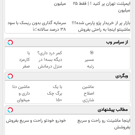
ایمپلنت تهران پر کنید ! | فقط ۲۵
میلیون
میلیون
بازار پر از خریدار پژو پارس شده!!!
سرمایه گذاری بدون ریسک با سود
ماشینتو اینجا به راحتی بفروش
38 درصد سالانه📈
از سراسر وب
🎯
کمر درد داری؟
با
مسیر
دیگه بسه! در
کارمزد
رتبه
منزل درمانش
صفر
برتری
کن
تومان
وبگردی
از
(◀پرسش‌نامه)
وام
همین
بگیر و
ماشین
با یک
ماشین دنا
الان،
طلا
اصلاح
برگ چک
داری و
با دوره
بخر |
شارژی
150
میخوای
رایگان
تکنوپی
(قیمت
میلیون
بفروشی؟؟
مطالب پیشنهادی
ماز
باورنکردنی
وام
اینجا
شروع
تا امشب)
تکنولایف
راحت و
اینجا ماشینت رو راحت و سریع
خودرو خودتو راحت و سریع بفروش
میشه!
بگیر
سریع
بفروشش
بفروش