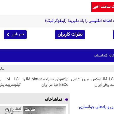
ک ساعت اخیر
افه انگلیسی را یاد بگیرید! (اینفوگرافیک)
نظرات کاربران
خبر قبل
IM LS7 لوکس ترین شاسی
نیکاموتور نماینده IM Motor و
ند برقی ایران
Lynk&Co در ایران
کیلومترپیمایش 
تماشاخانه
ی و راه‌های جوانسازی