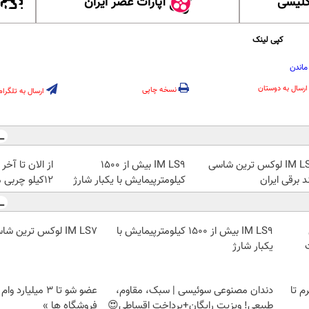
گلیسی
آپارات عصر ایران
کپی لینک
ماندن
ارسال به دوستان
نسخه چاپی
ارسال به تلگرام
IM LS7 لوکس ترین شاسی
IM LS9 بیش از 1500
از الان تا آخ
د برقی ایران
کیلومترپیمایش با یکبار شارژ
12کیلو چربی میسوزونی🧨
IM LS9 بیش از 1500 کیلومترپیمایش با
IM LS7 لوکس ترین شاسی بلند برقی ایران
یکبار شارژ
لمپ طلاسی، از ۰.۵ گرم تا
دندان مصنوعی سوئیسی | سبک، مقاوم،
عضو شو تا 3 میلیار
طبیعی! ویزیت رایگان+پرداخت اقساطی😍
فروشگاه ها »