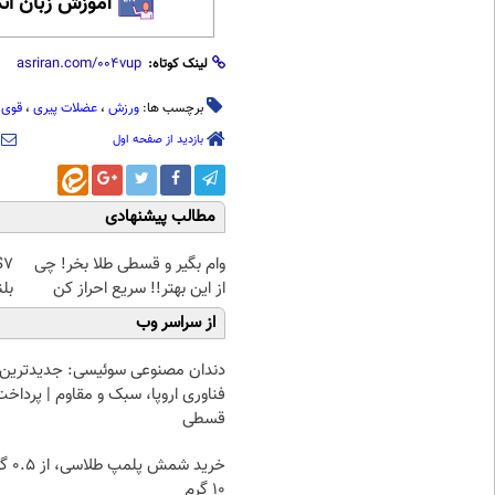
آموزش زبان ان
لینک کوتاه:
برچسب ها:
ورزش
،
عضلات پیری
،
قوی 
بازدید از صفحه اول
مطالب پیشنهادی
وام بگیر و قسطی طلا بخر! چی
از این بهتر!! سریع احراز کن
بلن
از سراسر وب
دندان مصنوعی سوئیسی: جدیدترین
فناوری اروپا، سبک و مقاوم | پرداخت
قسطی
خرید شمش پ
۱۰ گرم