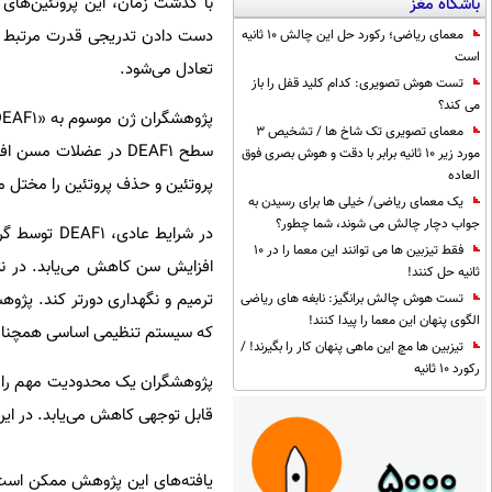
با گذشت زمان، این پروتئین‌های آ
باشگاه مغز
دست دادن تدریجی قدرت مرتبط با
معمای ریاضی؛ رکورد حل این چالش 10 ثانیه
است
تعادل می‌شود.
تست هوش تصویری: کدام کلید قفل را باز
می کند؟
معمای تصویری تک شاخ ها / تشخیص 3
مورد زیر 10 ثانیه برابر با دقت و هوش بصری فوق
العاده
پروتئین و حذف پروتئین را مختل م
یک معمای ریاضی/ خیلی ها برای رسیدن به
جواب دچار چالش می شوند، شما چطور؟
فقط تیزبین ها می توانند این معما را در 10
ثانیه حل کنند!
ترمیم و نگهداری دورتر کند. پژو
تست هوش چالش برانگیز: نابغه های ریاضی
الگوی پنهان این معما را پیدا کنند!
که سیستم تنظیمی اساسی همچنان
تیزبین ها مچ این ماهی پنهان کار را بگیرند! /
رکورد 10 ثانیه
قابل توجهی کاهش می‌یابد. در این
یافته‌های این پژوهش ممکن است 