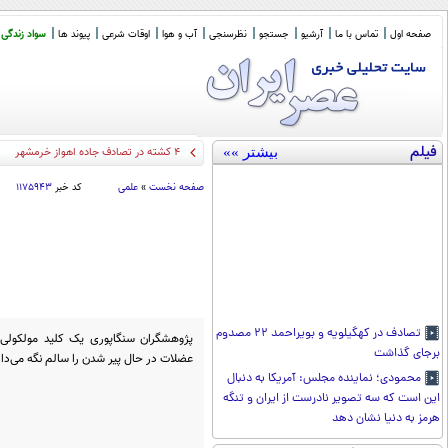
صفحه اول
تماس با ما
آرشیو
جستجو
نظرسنجی
آب و هوا
اوقات شرعی
پیوند ها
سواد زندگی
فیلم
بیشتر »»
دو نکته در
_
صفحه نخست
»
علمی
کد خبر
۱۱۷۵۹۴۳
تصادف در کهگیلویه و بویراحمد ۲۲ مصدوم
پژوهشگران سنگاپوری یک کلید مولکولی 
برجای گذاشت
عضلات در حال پیر شدن را سالم نگه می‌دارد
محمودی؛ نماینده مجلس: آمریکا به دنبال
این است که سه تصویر نادرست از ایران و تنگه
هرمز به دنیا نشان دهد