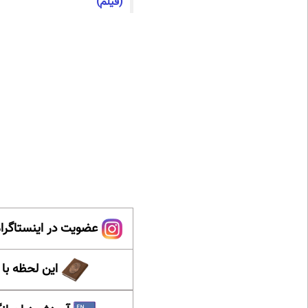
(فیلم)
عضویت در اینستاگرام
این لحظه با