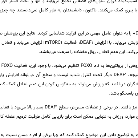
سیب‌دیده درون سلول‌های عضلانی تجمع می‌یابند و آنها را تحت فشار قرار م
 پیری کمک می‌کنند. تاکنون، دانشمندان به طور کامل نمی‌دانستند چه چیز
پژوهشگران ژن موسوم به «DEAF1» را به عنوان عامل مهمی در این فرآیند شناسایی کردند. نتایج این پژ
سطح DEAF1 در عضلات مسن افزایش می‌یابد. با افزایش DEAF1، فعالیت RC1
ی‌کند. این عدم تعادل، زوال عضلات را سرعت می‌بخشد.
در شر
افزایش سن کاهش می‌یابد. در نتیجه، DEAF1 دیگر تحت کنترل شدید نیست و سطح آن می‌تواند افز
هشگران دریافتند که ورزش می‌تواند به معکوس کردن این عدم تعادل کمک کند
 پاسخگو باشد.
 موارد، ورزش به تنهایی ممکن است برای بازیابی کامل ظرفیت ترمیم عضله کاف
به توضیح دادن این موضوع کمک کنند که چرا برخی از افراد مسن نسبت به 