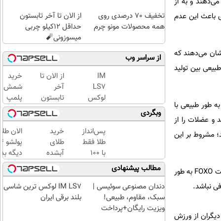
ی‌دهند و به از
تخفیف 70 درصدی روی
از الان تا آخر تابستون
ی باعث این عدم
همه محصولات مونو چرم
حداقل 12کیلو چربی
میسوزونی🧨
وهش نشان می‌دهند که
از سراسر وب
mTO افزایش می‌یابد و تعادل طبیعی بین تولید
IM
از الان تا
خرید
LS7
آخر
شمش
لوکس
تابستون
پلمپ
ایط عادی، DEAF1 توسط گروهی از پروتئین‌ها به نام FOXO تنظیم می‌شود. با وجود این، فعالیت FOXO به طور طبیعی با
ترین
حداقل
طلاسی،
وبگردی
شاسی
12کیلو
از ۰.۵
ایش یابد و عضلات را از
بلند
چربی
گرم تا
پس‌انداز
خرید
الان طلا
؛ مشروط بر این
برقی
میسوزونی
۱۰ گرم
طلا فقط
طلای
ایران
🧨
با ۱۰۰
آبشده
دیگه بده
هزارتومان
حتی با
سرمایه‌گ
مطالب پیشنهادی
پژوهشگران یک محدودیت مهم را نیز یافتند. در برخی از عضلات مسن‌تر، سطح DEAF1 بسیار بالا می‌رود یا فعالیت FOXO به طور
(امن و
۱۰۰هزارتومان
طلا با ا
راحت)
بی‌بهره
ی نباشد.
دندان مصنوعی سوئیسی |
IM LS7 لوکس ترین شاسی
سبک، مقاوم، طبیعی!
بلند برقی ایران
ویزیت رایگان+پرداخت
دیگران از ورزش
اقساطی😍