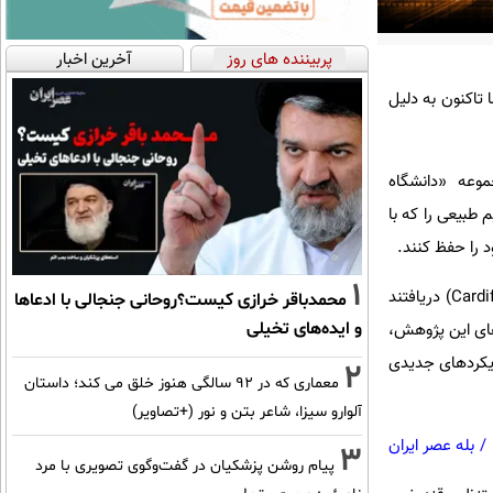
پربیننده های روز
آخرین اخبار
تاکنون به دلیل
‌دیلی، بررسی جدید پژوهشگران دانشکده پزشکی Duke-NUS زیرمجموعه «دانشگاه
م‌های ترمیم طبیعی را که با
 را حفظ کنند.
1
این گروه پژوهشی با همکاری پژوهشگرانی از «بیمارستان عمومی سنگاپور» و «دانشگاه کاردیف»(Cardiff University) دریافتند
محمدباقر خرازی کیست؟روحانی جنجالی با ادعاها
و ایده‌های تخیلی
های این پژوهش،
رویکردهای جدیدی
2
معماری که در 92 سالگی هنوز خلق می کند؛ داستان
آلوارو سیزا، شاعر بتن و نور (+تصاویر)
/
بله عصر ایران
3
پیام روشن پزشکیان در گفت‌و‌گوی تصویری با مرد