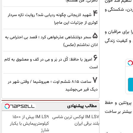
، تنظیم قند خون
نامرئی: من هستم!
وردن، شکستگی و
4
شهید لاریجانی چگونه ردیابی شد؟ روایت تازه سردار
کوثری از جزئیات این ماجرا
برای مراقبان و
5
سحر دولتشاهی عذرخواهی کرد ؛ قصد بی احترامی به
و کیفیت زندگی
اذان نداشتم (عکس)
6
امروز با حافظ: گُل در بَر و مِی در کَف و معشوق به کام
است
7
ساعت ۸:۱۵ ششم اوت ؛ هیروشیما / وقتی شهر در
دیگ قیر می‌جوشید
mT» است که به کنترل تولید پروتئین و حفظ
مطالب پیشنهادی
 بیشتر بر ساخت
IM LS7 لوکس ترین شاسی
IM LS9 بیش از 1500
بلند برقی ایران
کیلومترپیمایش با یکبار
شارژ