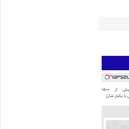
IM LS9 بیش از 1500
با یکبار شارژ