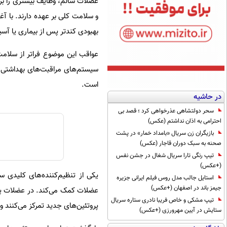
عضلات سالم، وظایف بیشتری را برا
و سلامت کلی بر عهده دارند. با 
بهبودی کندتر پس از بیماری یا آس
عواقب این موضوع فراتر از سلامت
سیستم‌های مراقبت‌های بهداشتی 
است.
در حاشیه
سحر دولتشاهی عذرخواهی کرد ؛ قصد بی
احترامی به اذان نداشتم (عکس)
بازیگران زن سریال «بامداد خمار» در پشت
صحنه به سبک دوران قاجار (عکس)
تیپ رنگی تارا سریال شغال در جشن نفس
(+عکس)
استایل جالب مدل روس فیلم ایرانی جزیره
جیمز باند در اصفهان (+عکس)
عضلات کمک می‌کند. در عضلات پیر
تیپ مشکی و خاص فریبا نادری ستاره سریال
پروتئین‌های جدید تمرکز می‌کنند و
ستایش در آیین مهرورزی (+عکس)