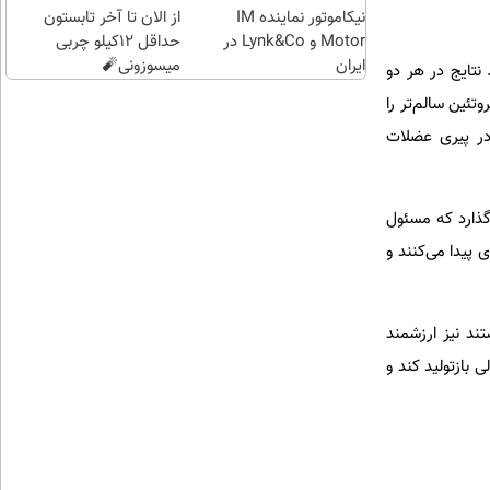
نیکاموتور نماینده IM
از الان تا آخر تابستون
Motor و Lynk&Co در
حداقل 12کیلو چربی
ایران
میسوزونی🧨
نتایج در هر دو
 تضعیف سریع‌تر عضلات شد؛ در حالی که کاهش DEAF1 تعادل پروتئین سالم‌تر را
DEAF نقش محافظت‌شده‌ای را در پیری عضلات
عضله نیز تأثیر می‌گذارد که مسئول
پیدا می‌کنند و
تند نیز ارزشمند
سطح مولکولی بازتولید کند و