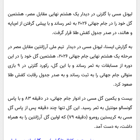
پیامک
سرگرمی
لیونل مسی با گلزنی در دیدار یک‌ هشتم نهایی مقابل مصر، هشتمین
روانشناسی
فناوری
گل خود را در جام جهانی ۲۰۲۶ به ثمر رساند و با پیشی گرفتن از ام‌باپه
آشپزی
گوناگون
و هالند، در صدر جدول کفش طلا قرار گرفت.
دانلود
حوادث
به گزارش ایسنا، لیونل مسی در دیدار تیم ملی آرژانتین مقابل مصر در
محیط زیست
مرحله یک‌ هشتم نهایی جام جهانی ۲۰۲۶، هشتمین گل خود را در این
سلامت
دوره از مسابقات به ثمر رساند و با این گل، رکورد گلزنی در ۹ بازی
فرهنگی
متوالی جام جهانی را به ثبت رساند و به صدر جدول رقابت کفش طلا
صعود کرد.
بین الملل
اجتماعی
بیست و یکمین گل مسی در ادوار جام جهانی، در دقیقه ۸۳ و با پاس
حیات وحش
گونسالو مونتیل به ثمر رسید. این گل تنها چند دقیقه پس از پاس گل
مسی به کریستین رومرو (دقیقه ۷۹) که اولین گل آرژانتین را به همراه
سیاست خارجی
داشت، به دست آمد.