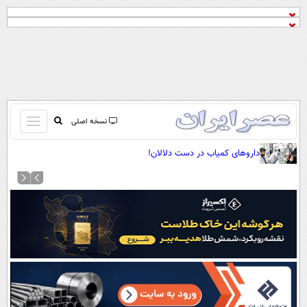
باز
نسخه اصلی
و
صفحه اول
داروهای کمیاب در دست دلالان!
بسته
تماس با ما
کردن
آرشیو
منو
جستجو
نظرسنجی
آب و هوا
اوقات شرعی
پیوند ها
سواد زندگی