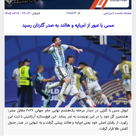
سیاسی
اقتصاد
صفحه نخست
»
ورزشی
کد
۱۱۷۵۸۶۶
انتشار:
۲۲:۰۳ - ۱۶-۰۴-۱۴۰۵
جامعه
اقتصادی
مسی با عبور از ام‌باپه و هالند به صدر گلزنان رسید
ورزشی
اجتماعی
خودرو
بین الملل
حوادث
فرهنگ و هنر
سیاست خارجی
سلامت
علم و دانش
یک برش دانایی
قرآن
فناوری و It
محیط زیست
گوناگون
علمی
سفر و تفریح
فیلم
سرگرمی
اخبار کریپتو
عصر ایران 2
اقتصاد
باشگاه مغز
لیونل مسی با گلزنی در دیدار مرحله یک‌هشتم نهایی جام جهانی ۲۰۲۶ مقابل مصر،
آموزش زبان
خواندنی ها و دیدنی ها
هشتمین گل خود را در این تورنمنت به ثمر رساند. این فوق‌ستاره آرژانتینی با ثبت این
ورزش
مجله تصویری سلاح
رکورد، از رقبای اصلی خود یعنی ام‌باپه و هالند پیشی گرفت و به تنهایی در صدر جدول
داستان کوتاه
سیاست
کفش طلا قرار گرفت.