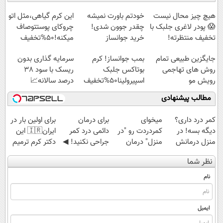
آموزش رایگان
امشب)
میلیاردی)
◗پرسش‌نامه◖
هیچ چیز محال نیست
خودتم باورت نمیشه
این کرم گیاهی،مثل اتو
😱 پودر لاغری جلبک با
چقدر جوون شدی!
چروکای پوستتوصاف
تخفیف منتظرته!
خرید جوانساز
میکنه!50%تخفیف
اسپیرولینا با تخفیف
جایگزین طبیعی تمام
بمب جوانساز! کرم
سرمایه گذاری بدون
ویژه
روش های تهاجمی
بوتاکس جلبک
ریسک با سود 38
رویش مو
اسپیرولینا50%تخفیف
درصد سالانه📈
مطالب پیشنهادی
کمر درد داری؟
میخوای
برای درمان
برای اولین بار در
دیگه بسه! در
کمردردت رو "در
دائمی درد کمر
ایران🇮🇷 این
منزل درمانش
منزل" درمان
جراحی نکنید! ◀
دکتر کرم ترمیم
کن
کنی؟ (◂فیلم +
پرسش‌نامه رو پر
کننده 23 روزه
نظر شما
(◀پرسش‌نامه)
◂پرسش‌نامه)
کن ▶
ساخت!
نام
ایمیل