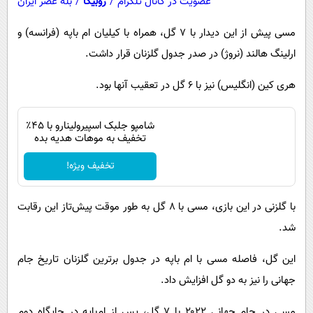
عضویت در کانال تلگرام
/
روبیکا
/
بله عصر ایران
مسی پیش از این دیدار با ۷ گل، همراه با کیلیان ام باپه (فرانسه) و
ارلینگ هالند (نروژ) در صدر جدول گلزنان قرار داشت.
هری کین (انگلیس) نیز با ۶ گل در تعقیب آنها بود.
شامپو جلبک اسپیرولینارو با ۴۵٪
تخفیف به موهات هدیه بده
تخفیف ویژه!
با گلزنی در این بازی، مسی با ۸ گل به طور موقت پیش‌تاز این رقابت
شد.
این گل، فاصله مسی با ام باپه در جدول برترین گلزنان تاریخ جام
جهانی را نیز به دو گل افزایش داد.
مسی در جام جهانی ۲۰۲۲ با ۷ گل، پس از ام‌باپه در جایگاه دوم