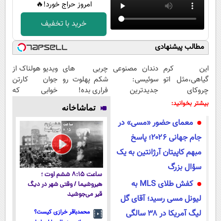
امروز حراج خورد!🔥
خرید با تخفیف
مطالب پیشنهادی
این کرم
دندان مصنوعی
چربی های
ویدیو هولناک از
گیاهی،مثل اتو
سوئیسی:
شکم پهلوت رو
جوان کارتن
چروکای
جدیدترین
فراری بده!
خوابی که
پوستتوصاف
فناوری اروپا،
میلیاردر شد.
بیشتر بخوانید:
تماشاخانه
میکنه!50%تخفیف
سبک و مقاوم |
آموزش رایگان
معمای حضور «مسی» در
پرداخت قسطی
جام جهانی ۲۰۲۶؛ پاسخ
مبهم کاپیتان آرژانتین به یک
سؤال بزرگ
ساعت ۸:۱۵ ششم اوت ؛
کفش طلای MLS به
هیروشیما / وقتی شهر در دیگ
قیر می‌جوشید
لیونل مسی رسید؛ آقای گل
لیگ آمریکا در ۳۸ سالگی
محمدباقر خرازی کیست؟