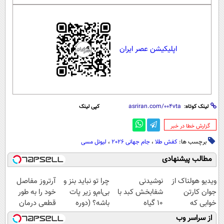
اپلیکیشن عصر ایران
لینک کوتاه:
کپی لینک
‌گزارش خطا در خبر
برچسب ها:
کفش طلا
،
جام جهانی 2026
،
لیونل مسی
مطالب پیشنهادی
ویدیو هولناک از
نوشیدنی
چرا تو نباید بنز و
آرتروز مفاصل
جوان کارتن
شفابخش کبد با
بی‌ام‌و زیر پات
خود را به طور
خوابی که
10 گیاه
باشه؟ (دوره
قطعی درمان
میلیاردر شد.
موثر(تخفیف تا
رایگان درآمد
کنید!
از سراسر وب