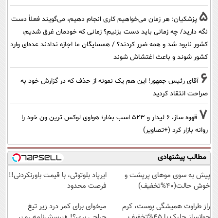
5
پزشکیان: هر زمان می‌خواهیم کاری انجام دهیم، می‌گویند فعلاً دست
نگه دارید/ چه زمانی باید دست بزنیم؟ زمانی که خودمان غرق شدیم،
کشور نابود شد و همه ضرر کردند؟ / همسایگان ما اجازه ندادند عده‌ای وارد
کشور شوند و باعث اغتشاش شوند
6
آقای رئیس جمهور! این هم یک نمونه از حذف که در گزارش خود به
صراحت انتقاد کردید
7
قهوه ساز، 6 لیدار و 523 اسب بخار؛ هواوی لوکس ترین ون خود را
روانه بازار کرد (+تصاویر)
مطالب پیشنهادی
پیش به سوی موهای پرپشت و
ایرپاد بلوتوثی، با قیمت باورنکردنی!!
خوش حالت(40%تخفیف)
فرصت محدود
راز طراوت همیشگی پوست، کرم
میخوای برای کمر درد زیر تیغ
جوانساز جلبک با 45%تخفیف
جراحی بری؟! ◗پرسش‌نامه رو پر