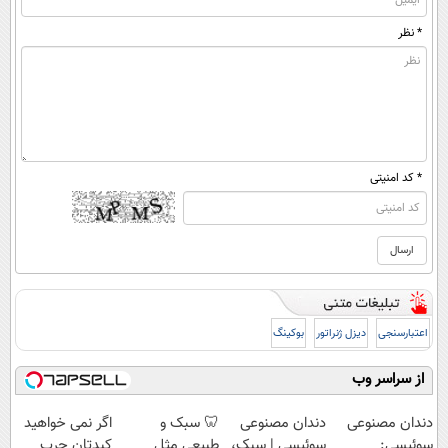
* نظر
* کد امنیتی
اعتبارسنجی
دیزل ژنراتور
بوکینگ
از سراسر وب
دندان مصنوعی
دندان مصنوعی
🦷 سبک و
اگر نمی خواهید
سوئیسی:
سوئیسی | سبک،
طبیعی مثل
کبدتان چرب