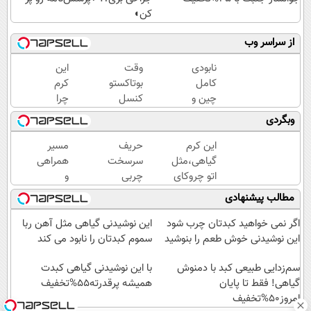
کن◖
از سراسر وب
نابودی
وقت
این
کامل
بوتاکستو
کرم
چین و
کنسل
چرا
چروک
کن!(ضد
اینقدر
وبگردی
با کرم
چروک
سر
آلمانی۴۰٪تخفیف
طبیعی/
زبون‌ها
این کرم
حریف
مسیر
بدون
افتاده؟
گیاهی،مثل
سرسخت
همراهی
عوارض)
اتو چروکای
چربی
و
پوستتوصاف
های
گزارش
مطالب پیشنهادی
میکنه!50%تخفیف
شکم و
عملکرد
پهلو با
گروه
اگر نمی خواهید کبدتان چرب شود
این نوشیدنی گیاهی مثل آهن ربا
تخفیف
اسنپ
این نوشیدنی خوش طعم را بنوشید
سموم کبدتان را نابود می کند
ویژه ی
در
سم‌زدایی طبیعی کبد با دمنوش
جام
۱۴۰۴
با این نوشیدنی گیاهی کبدت
گیاهی! فقط تا پایان
جهانی
همیشه پرقدرته55%تخفیف
امروز50%تخفیف