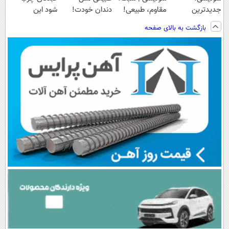
جدیدترین
مقاوم، طبیعی!
دندان خودت!
شود این
فناوری اروپا،
ویزیت
نصب آسان و
نوشیدنی خوش
بازگشت به بالای صفحه
سبک و مقاوم |
رایگان+پرداخت
پرداخت اقساطی
طعم را بنوشید
پرداخت قسطی
اقساطی😍
💳 📍 تهران