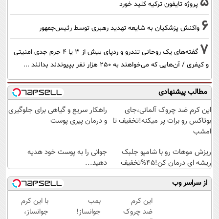
5
پروژه تایفون ترکیه کلید خورد
6
واکنش پزشکیان به شایعه تهدید رهبری توسط رئیس‌جمهور
7
گفته‌های یک روحانی تندرو و ردپای بیش از ۳ یا ۴ جرم جدی امنیتی
و کیفری / آن‌هایی که می‌خواهند به ۲۵۰ هزار نفر بپیوندند بدانند ...
مطالب پیشنهادی
این کرم ضد چروک آلمانی،جای
راهکار سریع و گیاهی برای جلوگیری
بوتاکس رو برات پر میکنه!تخفیف تا
و درمان پیری پوست
امشب
ریزش موهات رو با شامپو جلبک
جوانی را به پوست خود هدیه
ریشه ای درمان کن!45%تخفیف
دهید...
از سراسر وب
این کرم
بمب
با این کرم
ضد چروک
جوانساز!
جوانساز،