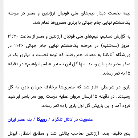
پیامک
سرگرمی
نیمه نخست دیدار تیم‌های ملی فوتبال آرژانتین و مصر در مرحله
روانشناسی
فناوری
یک‌هشتم نهایی جام جهانی با برتری مصری‌ها تمام شد.
آشپزی
گوناگون
به گزارش تسنیم، تیم‌های ملی فوتبال آرژانتین و مصر از ساعت 19:30
دانلود
حوادث
امروز (سه‌شنبه) در مرحله یک‌هشتم نهایی جام جهانی 2026 در
محیط زیست
ورزشگاه آتالانتا به مصاف هم رفتند که نیمه نخست با برتری یک بر
سلامت
صفر مصر به پایان رسید. تنها گل این نیمه را «یاسر ابراهیم» در دقیقه
فرهنگی
15 به ثمر رساند.
بین الملل
بازی در شرایطی آغاز شد که مصری‌ها برخلاف جریان بازی به گل
اجتماعی
رسیدند. در دقیقه 15 ارسال مروان عطیه درست روی سر یاسر ابراهیم
فرود آمد و این بازیکن گل اول بازی را به ثمر رساند.
حیات وحش
سیاست خارجی
عضویت در کانال تلگرام
/
روبیکا
/
بله عصر ایران
پنج دقیقه بعد، آرژانتین صاحب پنالتی شد و مطابق انتظار، لیونل