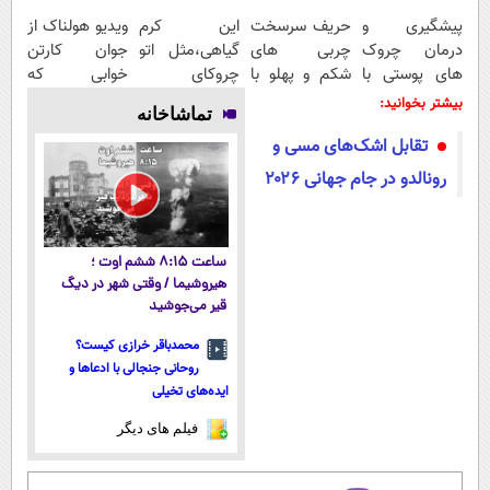
پیشگیری و
حریف سرسخت
این کرم
ویدیو هولناک از
درمان چروک
چربی های
گیاهی،مثل اتو
جوان کارتن
های پوستی با
شکم و پهلو با
چروکای
خوابی که
این روش امن
تخفیف ویژه ی
پوستتوصاف
میلیاردر شد.
بیشتر بخوانید:
تماشاخانه
جام جهانی
میکنه!50%تخفیف
آموزش رایگان
تقابل اشک‌های مسی و
رونالدو در جام جهانی ۲۰۲۶
ساعت ۸:۱۵ ششم اوت ؛
هیروشیما / وقتی شهر در دیگ
قیر می‌جوشید
محمدباقر خرازی کیست؟
روحانی جنجالی با ادعاها و
ایده‌های تخیلی
فیلم های دیگر