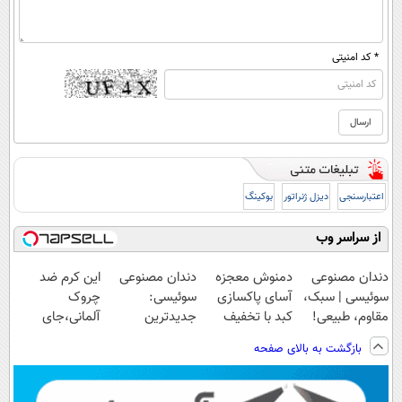
* کد امنیتی
اعتبارسنجی
دیزل ژنراتور
بوکینگ
از سراسر وب
دندان مصنوعی
دمنوش معجزه
دندان مصنوعی
این کرم ضد
سوئیسی | سبک،
آسای پاکسازی
سوئیسی:
چروک
مقاوم، طبیعی!
کبد با تخفیف
جدیدترین
آلمانی،جای
ویزیت
ویژه
فناوری اروپا،
بوتاکس رو برات
بازگشت به بالای صفحه
رایگان+پرداخت
سبک و مقاوم |
پر میکنه!تخفیف
اقساطی😍
پرداخت قسطی
تا امشب