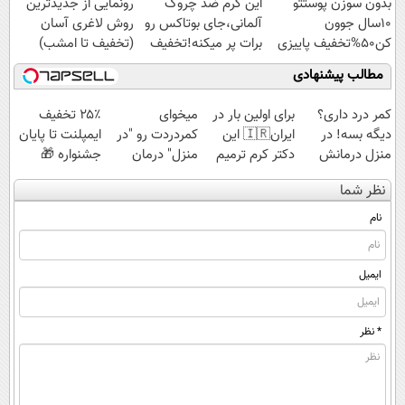
بدون سوزن پوستتو
این کرم ضد چروک
رونمایی از جدیدترین
10سال جوون
آلمانی،جای بوتاکس رو
روش لاغری آسان
کن50%تخفیف پاییزی
برات پر میکنه!تخفیف
(تخفیف تا امشب)
تا امشب
مطالب پیشنهادی
کمر درد داری؟
برای اولین بار در
میخوای
۲۵٪ تخفیف
دیگه بسه! در
ایران🇮🇷 این
کمردردت رو "در
ایمپلنت تا پایان
منزل درمانش
دکتر کرم ترمیم
منزل" درمان
جشنواره 🎁
کن
کننده 23 روزه
کنی؟ (◂فیلم +
نظر شما
(◀پرسش‌نامه)
ساخت!
◂پرسش‌نامه)
نام
ایمیل
* نظر