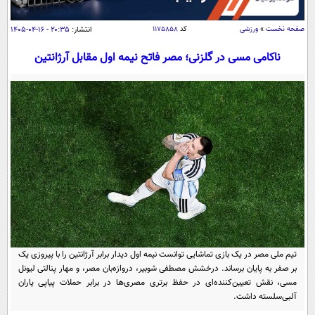
سیاسی
اقتصاد
صفحه نخست
»
ورزشی
کد
۱۱۷۵۸۵۸
انتشار:
۲۰:۳۵ - ۱۶-۰۴-۱۴۰۵
جامعه
اقتصادی
ناکامی مسی در گلزنی؛ مصر فاتح نیمه اول مقابل آرژانتین
ورزشی
اجتماعی
خودرو
بین الملل
حوادث
فرهنگ و هنر
سیاست خارجی
سلامت
علم و دانش
یک برش دانایی
قرآن
فناوری و It
محیط زیست
گوناگون
علمی
سفر و تفریح
فیلم
سرگرمی
اخبار کریپتو
عصر ایران 2
اقتصاد
باشگاه مغز
تیم ملی مصر در یک بازی تماشایی توانست نیمه اول دیدار برابر آرژانتین را با پیروزی یک
آموزش زبان
خواندنی ها و دیدنی ها
بر صفر به پایان برساند. درخشش مصطفی شوبیر، دروازه‌بان مصر، و مهار پنالتی لیونل
ورزش
مجله تصویری سلاح
مسی، نقش تعیین‌کننده‌ای در حفظ برتری مصری‌ها در برابر حملات پیاپی یاران
داستان کوتاه
سیاست
آلبی‌سلسته داشت.