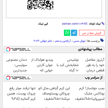
لینک کوتاه:
کپی لینک
‌گزارش خطا در خبر
برچسب ها:
لیونل مسی
،
آرژانتین و مصر
،
جام جهانی 2026
مطالب پیشنهادی
آرتروز مفاصل
نوشیدنی
ویدیو هولناک از
دندان مصنوعی
خود را به طور
شفابخش کبد با
جوان کارتن
سوئیسی:
قطعی درمان
10 گیاه
خوابی که
جدیدترین
کنید!
موثر(تخفیف تا
میلیاردر شد.
فناوری اروپا،
از سراسر وب
◗پرسش‌نامه◖
امشب)
آموزش رایگان
سبک و مقاوم |
پرداخت قسطی
بمب جوانساز! کرم
این کرم گیاهی،مثل اتو
تنها ترفند موثر رفع
بوتاکس جلبک
چروکای پوستتوصاف
چروک پوست، همین
اسپیرولینا50%تخفیف
میکنه!50%تخفیف
کرم آلمانیه (45%
تخفیف)