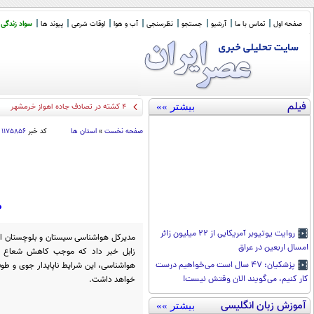
صفحه اول
تماس با ما
آرشیو
جستجو
نظرسنجی
آب و هوا
اوقات شرعی
پیوند ها
سواد زندگی
فیلم
بیشتر »»
۴ کشته در تصادف جاده اهواز خرمشهر
صفحه نخست
»
استان ها
کد خبر
۱۱۷۵۸۵۶
ط
روایت یوتیوبر آمریکایی از ۲۲ میلیون زائر
امسال اربعین در عراق
هواشناسی، این شرایط ناپایدار جوی و طوف
پزشکیان: ۴۷ سال است می‌خواهیم درست
خواهد داشت.
کار کنیم، می‌گویند الان وقتش نیست!
آموزش زبان انگلیسی
بیشتر »»