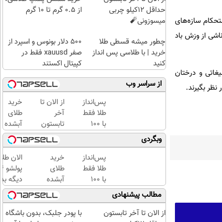
حداقل 12کیلو چربی
از ۰.۵ گرم تا ۱۰ گرم
میسوزونی🧨
تحکام سازه‌های
اشی از وزش باد
چطور میشه قسطی طلا
۵۰۰ دلار بونوس و اسپرد از
خرید | با طلاسی پس انداز
صفر xauusd فقط در
کنید
کپیتال اکستند
یغاتی و درختان
از سراسر وب
نظر بگیرند.
پس‌انداز
از الان تا
خرید
طلا فقط
آخر
طلای
با ۱۰۰
تابستون
آبشده
هزارتومان
حداقل
حتی با
وبگردی
(امن و
12کیلو
۱۰۰هزارتومان
راحت)
چربی
پس‌انداز
خرید
الان طلا
میسوزونی
طلا فقط
طلای
🧨
با ۱۰۰
آبشده
دیگه بده
هزارتومان
حتی با
سرمایه‌گ
مطالب پیشنهادی
(امن و
۱۰۰هزارتومان
طلا با ا
راحت)
بی‌بهره
از الان تا آخر تابستون
با پودر جلبک، بدون باشگاه