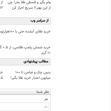
وام بگیر و قسطی طلا بخر! چی
از 
از این بهتر!! سریع احراز کن
12کیلو چربی میسوزونی
از سراسر وب
خرید طلای آبشده حتی با ۱۰۰هزارتومان
خرید شمش پ
۱۰ گرم
مطالب پیشنهادی
بدون چک و ضامن تا 100
خر
میلیون اعتبار خرید طلا بگیر!
۰.۵ گرم تا
نظر شما
نام