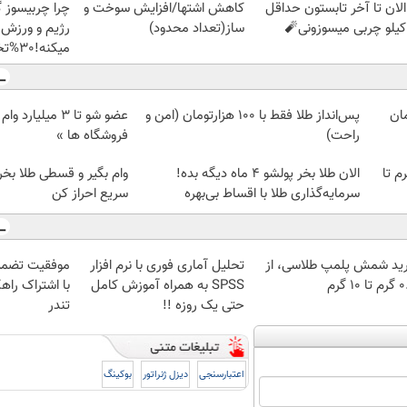
الان تا آخر تابستون حداقل
کاهش اشتها/افزایش سوخت و
چرا چربیسوز 
ساز(تعداد محدود)
رژیم و ورزش 
میکنه!30%تخفیف
پس‌انداز طلا فقط با ۱۰۰ هزارتومان (امن و
عضو شو تا 3 میلیار
راحت)
فروشگاه ها »
لمپ طلاسی، از ۰.۵ گرم تا
الان طلا بخر پولشو 4 ماه دیگه بده!
وام بگیر و قسطی طلا بخر!
سرمایه‌گذاری طلا با اقساط بی‌بهره
سریع احراز کن
ید شمش پلمپ طلاسی، از
تحلیل آماری فوری با نرم افزار
موفقیت تضمی
 ۱۰ گرم
SPSS به همراه آموزش کامل
با اشتراک راهک
حتی یک روزه !!
تندر
اعتبارسنجی
دیزل ژنراتور
بوکینگ