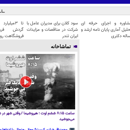
شاوره و اجرای حرفه ای
سود کلان برای مدیران عامل با
تا 3میلیا
لیل آماری پایان نامه ارشد و
شرکت در مناقصات و مزایدات
گردش فرو
اله دکتری
ایران تندر
فروشگاهت رو 
تماشاخانه
ساعت ۸:۱۵ ششم اوت ؛ هیروشیما / وقتی شهر در
می‌جوشید
محمدباقر خرازی کیست؟روحانی جنجالی با ادعاها و 