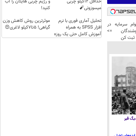
حداقل 12کیلو چربی
و رژیم چربی هایتان را آب
میسوزونی🧨
کنید!
تحلیل آماری فوری با نرم
موثرترین روش کاهش وزن
رد وام سرمایه در
افزار SPSS به همراه
گیاهی! 5تا۷کیلو لاغری😍
شندگان =>
آموزش کامل حتی یک روزه
ثبت کن
!!
 دیگ قیر
ایده‌های تخیلی