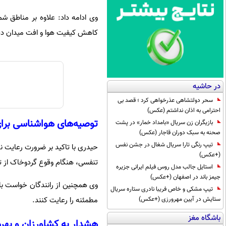
وی ادامه داد: علاوه بر مناطق شم
کاهش کیفیت هوا و افت میدان دید د
در حاشیه
سحر دولتشاهی عذرخواهی کرد ؛ قصد بی
احترامی به اذان نداشتم (عکس)
توصیه‌های هواشناسی بر
بازیگران زن سریال «بامداد خمار» در پشت
صحنه به سبک دوران قاجار (عکس)
تیپ رنگی تارا سریال شغال در جشن نفس
حیدری با تاکید بر ضرورت رعایت نک
(+عکس)
تنفسی، هنگام وقوع گردوخاک از ت
استایل جالب مدل روس فیلم ایرانی جزیره
جیمز باند در اصفهان (+عکس)
وی همچنین از رانندگان خواست با
تیپ مشکی و خاص فریبا نادری ستاره سریال
ستایش در آیین مهرورزی (+عکس)
مطمئنه را رعایت کنند.
باشگاه مغز
هشدار به کشاورزان و بهره‌