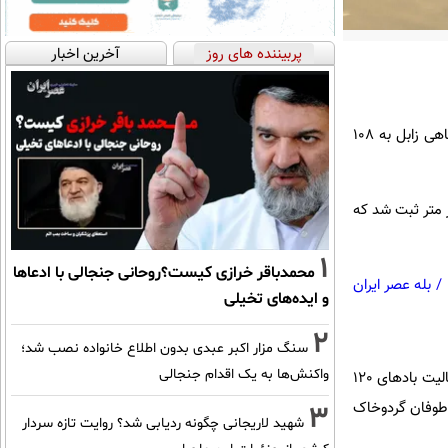
پربیننده های روز
آخرین اخبار
محسن حیدری در گفت‌وگو با تسنیم، اظهار داشت: بیشینه سرعت وزش باد امروز در ایستگاه هواشناسی فرودگاهی زابل به 108
نیز سرعت وزش باد به 68 کیلومتر بر ساعت رسید و کاهش دید افقی تا حدود 2 هزار متر ثبت شد که
1
محمدباقر خرازی کیست؟روحانی جنجالی با ادعاها
/
بله عصر ایران
و ایده‌های تخیلی
2
سنگ مزار اکبر عبدی بدون اطلاع خانواده نصب شد؛
واکنش‌ها به یک اقدام جنجالی
مدیرکل هواشناسی سیستان و بلوچستان با اشاره به آخرین نقشه‌های پیش‌یابی و مدل‌های هواشناسی گفت: فعالیت بادهای 120
 طوفان گردوخاک
3
شهید لاریجانی چگونه ردیابی شد؟ روایت تازه سردار