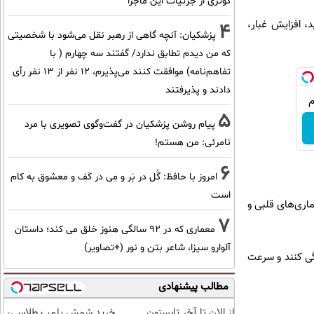
کوثری از جزئیات این ماجرا
، افزایش غبار،
4
پزشکیان‌: آنچه گاهی از رهبر نقل می‌شود با شخصیتی
که من دیدم تطابق ندارد/ گفتند سه چهارم ( با
تفاهم‌نامه) موافقت کنند می‌پذیرم، 12 نفر از 13 نفر رأی
دادند و پذیرفتند
5
پیام روشن پزشکیان در گفت‌و‌گوی تصویری با مرد
نامرئی: من هستم!
6
امروز با حافظ: گُل در بَر و مِی در کَف و معشوق به کام
است
ماری‌های قلبی و
7
معماری که در 92 سالگی هنوز خلق می کند؛ داستان
آلوارو سیزا، شاعر بتن و نور (+تصاویر)
گی کنند و سرعت
مطالب پیشنهادی
از الان تا آخر تابستون
خرید شمش پلمپ طلاسی،