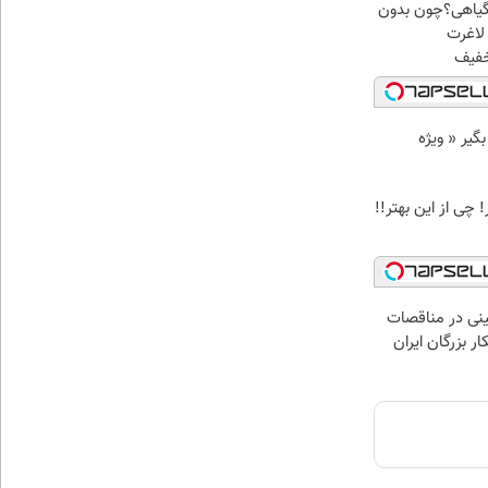
گیاهی؟چون بدون
لاغرت
د وام بگیر « ویژه
 چی از این بهتر!!
نی در مناقصات
ار بزرگان ایران