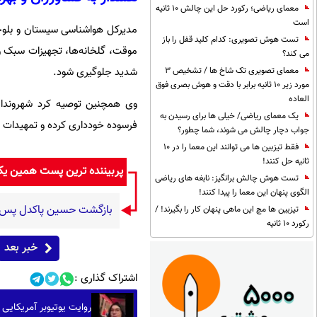
معمای ریاضی؛ رکورد حل این چالش 10 ثانیه
است
مدیرکل هواشناسی سیستان و بلوچست
تست هوش تصویری: کدام کلید قفل را باز
موقت، گلخانه‌ها، تجهیزات سبک و 
می کند؟
معمای تصویری تک شاخ ها / تشخیص 3
شدید جلوگیری شود.
مورد زیر 10 ثانیه برابر با دقت و هوش بصری فوق
العاده
وی همچنین توصیه کرد شهروندان 
یک معمای ریاضی/ خیلی ها برای رسیدن به
فرسوده خودداری کرده و تمهیدات ل
جواب دچار چالش می شوند، شما چطور؟
فقط تیزبین ها می توانند این معما را در 10
ثانیه حل کنند!
پربیننده ترین پست همین ی
تست هوش چالش برانگیز: نابغه های ریاضی
الگوی پنهان این معما را پیدا کنند!
بازگشت حسین پاکدل پس از ۳ دهه به اجرا با برنامه «هزار د
تیزبین ها مچ این ماهی پنهان کار را بگیرند! /
رکورد 10 ثانیه
خبر بعد
اشتراک گذاری :
روایت یوتیوبر آمریکایی از ۲۲ میلیون زائر امسال اربعین در