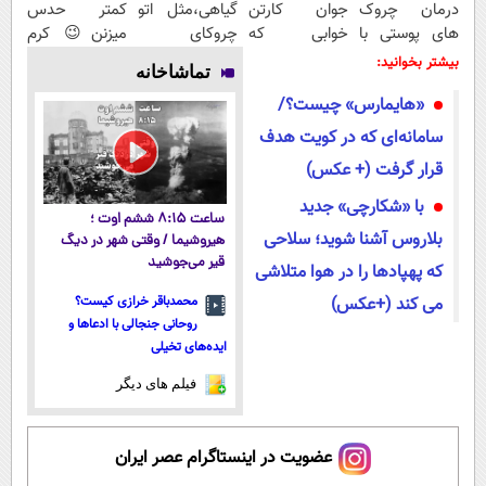
درمان چروک
جوان کارتن
گیاهی،مثل اتو
کمتر حدس
های پوستی با
خوابی که
چروکای
میزنن😉 کرم
این روش امن
میلیاردر شد.
پوستتوصاف
ضدچروک
بیشتر بخوانید:
تماشاخانه
آموزش رایگان
میکنه!50%تخفیف
گیاهی👈🏻
«هایمارس» چیست؟/
45%تخفیف
سامانه‌ای که در کویت هدف
قرار گرفت (+ عکس)
با «شکارچی» جدید
ساعت ۸:۱۵ ششم اوت ؛
بلاروس آشنا شوید؛ سلاحی
هیروشیما / وقتی شهر در دیگ
قیر می‌جوشید
که پهپادها را در هوا متلاشی
می کند (+عکس)
محمدباقر خرازی کیست؟
روحانی جنجالی با ادعاها و
ایده‌های تخیلی
فیلم های دیگر
عضویت در اینستاگرام عصر ایران