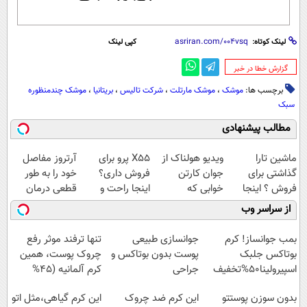
لینک کوتاه:
کپی لینک
‌گزارش خطا در خبر
برچسب ها:
موشک
،
موشک مارتلت
،
شرکت تالیس
،
بریتانیا
،
موشک چندمنظوره
سبک
مطالب پیشنهادی
ماشین تارا
ویدیو هولناک از
X55 پرو برای
آرتروز مفاصل
گذاشتی برای
جوان کارتن
فروش داری؟
خود را به طور
فروش ؟ اینجا
خوابی که
اینجا راحت و
قطعی درمان
سریع و راحت
میلیاردر شد.
سریع بفروشش
کنید!
از سراسر وب
بفروش
آموزش رایگان
◗پرسش‌نامه◖
بمب جوانساز! کرم
جوانسازی طبیعی
تنها ترفند موثر رفع
بوتاکس جلبک
پوست بدون بوتاکس و
چروک پوست، همین
اسپیرولینا50%تخفیف
جراحی
کرم آلمانیه (45%
تخفیف)
بدون سوزن پوستتو
این کرم ضد چروک
این کرم گیاهی،مثل اتو