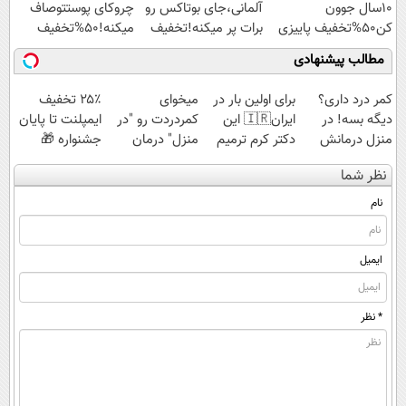
10سال جوون
آلمانی،جای بوتاکس رو
چروکای پوستتوصاف
کن50%تخفیف پاییزی
برات پر میکنه!تخفیف
میکنه!50%تخفیف
تا امشب
مطالب پیشنهادی
کمر درد داری؟
برای اولین بار در
میخوای
۲۵٪ تخفیف
دیگه بسه! در
ایران🇮🇷 این
کمردردت رو "در
ایمپلنت تا پایان
منزل درمانش
دکتر کرم ترمیم
منزل" درمان
جشنواره 🎁
کن
کننده 23 روزه
کنی؟ (◂فیلم +
نظر شما
(◀پرسش‌نامه)
ساخت!
◂پرسش‌نامه)
نام
ایمیل
* نظر