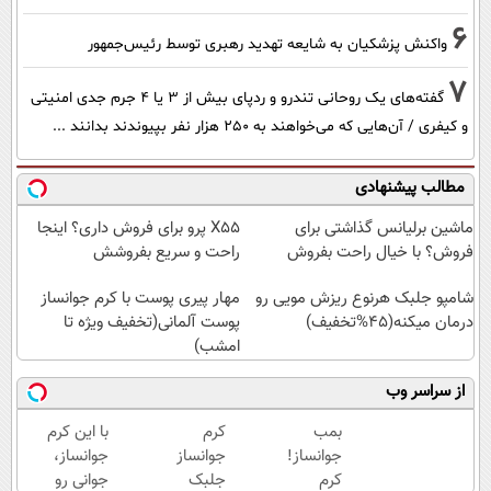
6
واکنش پزشکیان به شایعه تهدید رهبری توسط رئیس‌جمهور
7
گفته‌های یک روحانی تندرو و ردپای بیش از ۳ یا ۴ جرم جدی امنیتی
و کیفری / آن‌هایی که می‌خواهند به ۲۵۰ هزار نفر بپیوندند بدانند ...
مطالب پیشنهادی
ماشین برلیانس گذاشتی برای
X55 پرو برای فروش داری؟ اینجا
فروش؟ با خیال راحت بفروش
راحت و سریع بفروشش
شامپو جلبک هرنوع ریزش مویی رو
مهار پیری پوست با کرم جوانساز
درمان میکنه(45%تخفیف)
پوست آلمانی(تخفیف ویژه تا
امشب)
از سراسر وب
بمب
کرم
با این کرم
جوانساز!
جوانساز
جوانساز،
کرم
جلبک
جوانی رو