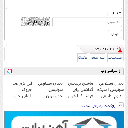
* کد امنیتی
اعتبارسنجی
دیزل ژنراتور
بوکینگ
از سراسر وب
دندان مصنوعی
ماشین برلیانس
دندان مصنوعی
این کرم ضد
سوئیسی | سبک،
گذاشتی برای
سوئیسی:
چروک
مقاوم، طبیعی!
فروش؟ با خیال
جدیدترین
آلمانی،جای
ویزیت
راحت بفروش
فناوری اروپا،
بوتاکس رو برات
بازگشت به بالای صفحه
رایگان+پرداخت
سبک و مقاوم |
پر میکنه!تخفیف
اقساطی😍
پرداخت قسطی
تا امشب