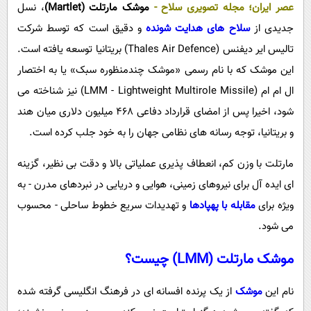
پیامک
عصر ایران
؛
مجله تصویری سلاح
-
موشک مارتلت (
Martlet
)
، نسل
سرگرمی
جدیدی از
سلاح های هدایت شونده
و دقیق است که توسط شرکت
روانشناسی
فناوری
تالیس ایر دیفنس (Thales Air Defence) بریتانیا توسعه یافته است.
آشپزی
گوناگون
این موشک که با نام رسمی «موشک چندمنظوره سبک» یا به اختصار
دانلود
حوادث
ال ام ام (LMM - Lightweight Multirole Missile) نیز شناخته می
محیط زیست
شود، اخیرا پس از امضای قرارداد دفاعی 468 میلیون دلاری میان هند
و بریتانیا، توجه رسانه های نظامی جهان را به خود جلب کرده است.
سلامت
فرهنگی
مارتلت با وزن کم، انعطاف پذیری عملیاتی بالا و دقت بی نظیر، گزینه
ای ایده آل برای نیروهای زمینی، هوایی و دریایی در نبردهای مدرن - به
بین الملل
ویژه برای
مقابله با پهپادها
و تهدیدات سریع خطوط ساحلی - محسوب
اجتماعی
می شود.
حیات وحش
موشک مارتلت (
LMM
) چیست؟
سیاست خارجی
نام این
موشک
از یک پرنده افسانه ای در فرهنگ انگلیسی گرفته شده