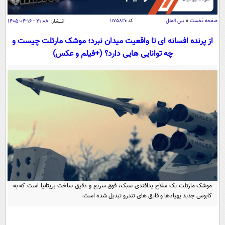
سیاسی
اقتصاد
صفحه نخست
»
بین الملل
کد
۱۱۷۵۸۲۰
انتشار:
۲۱:۰۸ - ۱۶-۰۴-۱۴۰۵
جامعه
اقتصادی
از پرنده افسانه ای تا واقعیت میدان نبرد؛ موشک مارتلت چیست و
چه توانایی هایی دارد؟ (+فیلم و عکس)
ورزشی
اجتماعی
خودرو
بین الملل
حوادث
فرهنگ و هنر
سیاست خارجی
سلامت
علم و دانش
یک برش دانایی
قرآن
فناوری و It
محیط زیست
گوناگون
علمی
سفر و تفریح
فیلم
سرگرمی
اخبار کریپتو
عصر ایران 2
اقتصاد
باشگاه مغز
موشک مارتلت یک سلاح پدافندی سبک، فوق سریع و دقیق ساخت بریتانیا است که به
آموزش زبان
خواندنی ها و دیدنی ها
ورزش
مجله تصویری سلاح
کابوس جدید پهپادها و قایق های تندرو تبدیل شده است.
داستان کوتاه
سیاست