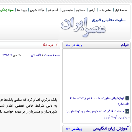
صفحه اول
تماس با ما
آرشیو
جستجو
نظرسنجی
آب و هوا
اوقات شرعی
پیوند ها
سواد زندگی
فیلم
بیشتر »»
وزیر دفاع پاکستان: توا
_
صفحه نخست
»
اقتصادی
کد خبر
۱۱۷۵۸۱۷
آوازخوانی علیرضا خمسه در پشت صحنه
بانک مرکزی اعلام کرد که تمامی بانک‌ها ف
«استخر»
به دلیل شرایط خاص تعطیل اعلام شده‌
شهروندان و مشتریان را بر عهده خواهند د
حمله غافلگیرکننده خرس مادر و توله‌اش به
خودروی گردشگران
آموزش زبان انگلیسی
بیشتر »»