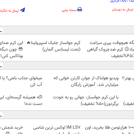
بانک مرکزی
،
شع
ارسال به دوستان
نسخه چاپی
ارسال به تلگرام
ا رو در اورده
کرم جوانساز جلبک اسپیرولینا🔥
دیگه هیچوقت پیری سرا
 نیازی نداری
(تحت لیسانس آلمان)
نمیاد😉 کرم ضدچروک گیا
وتاکس کنی!!!
👈
شی؟ یا این روش چربیاتو
ویدیو هولناک از جوان کارتن خوابی که
وام بگ
آب کن
میلیاردر شد. آموزش رایگان
گرسنه‌ای، این محصولو از
با این کرم جوانساز، جوانی رو به خودت
دست نده!
برگردون(50% تخفیف)
IM LS7 لوکس ترین شاسی
با ۱۰۰ هزارتومن طلا بخرید، اون