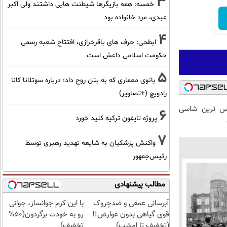
3
خمسه: همه بازیگرها شیطنت هایی داشتند ولی اکبر
عبدی، مرد خانواده بود
4
ابطحی: حرف های باقرخرازی، افتتاح شعبه رسمی
حکومت اسلامی داعش است
5
بانوی معماری که به بتن روح داد؛ درباره سوتلانا کانا
رادویچ (+تصاویر)
 لوکس ترین شاسی
6
پروژه تایفون ترکیه کلید خورد
7
واکنش پزشکیان به شایعه تهدید رهبری توسط
رئیس‌جمهور
مطالب پیشنهادی
آبرسانی عمقی و ضدچروک
با این کرم جوانساز، جوانی
قوی گیاهی بدون عوارض!!
رو به خودت برگردون(50%
(تخفیف تا امشب)
تخفیف)