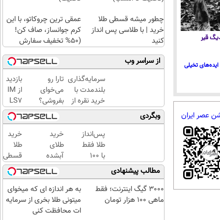
چطور میشه قسطی طلا
عمقی ترین چروکاتو، با این
خرید | با طلاسی پس انداز
کرم جوانساز، صاف کن!
 دیگ قیر
کنید
(50% تخفیف سفارش
فوری)
از سراسر وب
ایده‌های تخیلی
سرمایه‌گذاری
تارا رو
بازدید
بلندمدت با
می‌خوای
از IM
خرید نقره از
بفروشی؟
LS7
دیجی‌کالا
با
لوکس
شن عصر ایران
وبگردی
خودرو۴۵
ترین
یک‌روزه
شاسی
پس‌انداز
خرید
خرید
بفروشش
بلند
طلا فقط
طلای
طلا
برقی
با ۱۰۰
آبشده
قسطی
ایران
هزارتومان
حتی با
شد!!!!!!
مطالب پیشنهادی
در
(امن و
۱۰۰هزارتومان
باشگاه
راحت)
3000 گیگ اینترنت؛ فقط
به هر اندازه ای که میخوای
انقلاب
ماهی 100 هزار تومان
میتونی طلا بخری از سرمایه
ات محافظت کنی