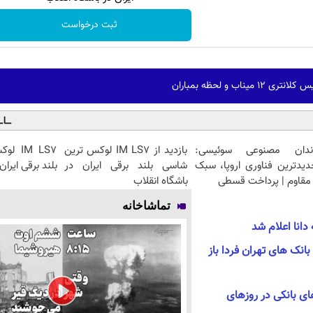
ثبت درخواست
یناب و لحظه بمباران
ندان مصنوعی سوئیسی:
بازدید از IM LS7 لوکس ترین
IM LS7
دیدترین فناوری اروپا، سبک
شاسی بلند برقی ایران در
بلند برقی ایران
مقاوم | پرداخت قسطی
باشگاه انقلاب
تماشاخانه
نا اعلام شد
نک های تهران فردا باز
انه‌های بانکی در روزهای