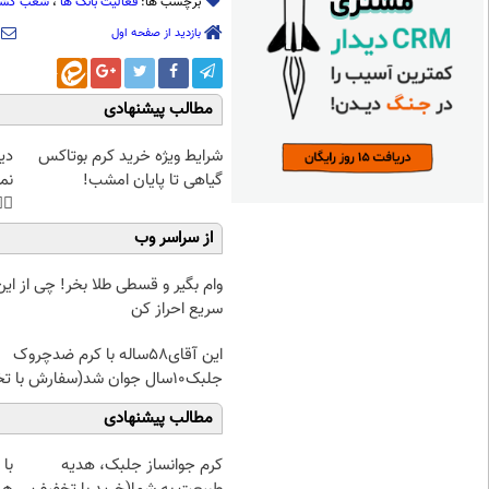
ب کشیک
،
فعالیت بانک ها
برچسب ها:
بازدید از صفحه اول
مطالب پیشنهادی
غت
شرایط ویژه خرید کرم بوتاکس
هی
گیاهی تا پایان امشب!
45%تخفیف
از سراسر وب
یر و قسطی طلا بخر! چی از این بهتر!!
سریع احراز کن
این آقای58ساله با کرم ضدچروک
جلبک10سال جوان شد(سفارش با تخفیف)
مطالب پیشنهادی
کرم جوانساز جلبک، هدیه