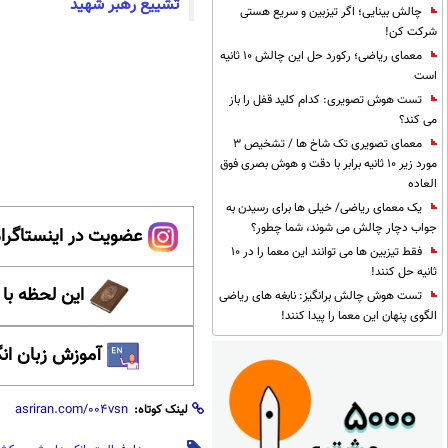
تشییع رهبر شهید
چالش بینایی؛ اگر تیزبین و سریع هستی
شرکت کن!
معمای ریاضی؛ رکورد حل این چالش 10 ثانیه
است
تست هوش تصویری: کدام کلید قفل را باز
می کند؟
معمای تصویری تک شاخ ها / تشخیص 3
مورد زیر 10 ثانیه برابر با دقت و هوش بصری فوق
العاده
یک معمای ریاضی/ خیلی ها برای رسیدن به
جواب دچار چالش می شوند، شما چطور؟
عضویت در اینستاگرام
فقط تیزبین ها می توانند این معما را در 10
ثانیه حل کنند!
این لحظه با
تست هوش چالش برانگیز: نابغه های ریاضی
الگوی پنهان این معما را پیدا کنند!
آموزش زبان ان
لینک کوتاه: