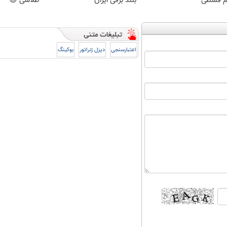
 قسطی
بلند برقی ایران
طلاسی 😍
اعتبارسنجی
دیزل ژنراتور
بوکینگ