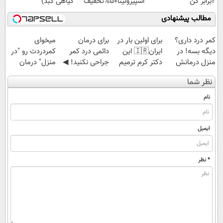
2برابر کن
اسپیرولینا50%تخفیف
گیاهی کبد)
مطالب پیشنهادی
کمر درد داری؟
برای اولین بار در
برای درمان
میخوای
دیگه بسه! در
ایران🇮🇷 این
دائمی درد کمر
کمردردت رو "در
منزل درمانش
دکتر کرم ترمیم
جراحی نکنید! ◀
منزل" درمان
کن
کننده 23 روزه
پرسش‌نامه رو پر
کنی؟ (◂فیلم +
نظر شما
(◀پرسش‌نامه)
ساخت!
کن ▶
◂پرسش‌نامه)
نام
ایمیل
* نظر