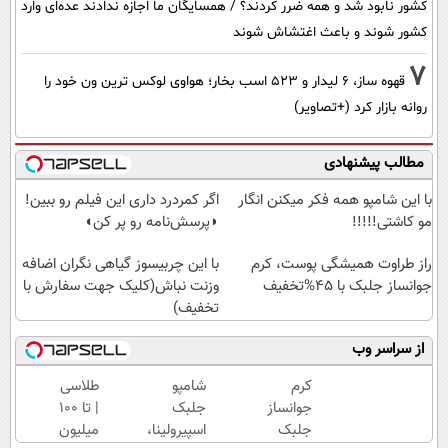
کشور نابود شد و همه ضرر کردند؟ / همسایگان ما اجازه ندادند عده‌ای وارد
کشور شوند و باعث اغتشاش شوند
7
قهوه ساز، 6 لیدار و 523 اسب بخار؛ هواوی لوکس ترین ون خود را
روانه بازار کرد (+تصاویر)
مطالب پیشنهادی
با این شامپو همه فکر میکنن انگار
اگر کمردرد داری این فیلم رو ببین!
مو کاشتی!!!!!
◗پرسش‌نامه رو پر کن◖
راز طراوت همیشگی پوست، کرم
با این چربیسوز گیاهی نگران اضافه
جوانساز جلبک با 45%تخفیف
وزنت نباش(کلیک جهت سفارش با
تخفیف)
از سراسر وب
کرم
شامپو
طلاسی
جوانساز
جلبک
| تا 100
جلبک
اسپیرولینا،
میلیون