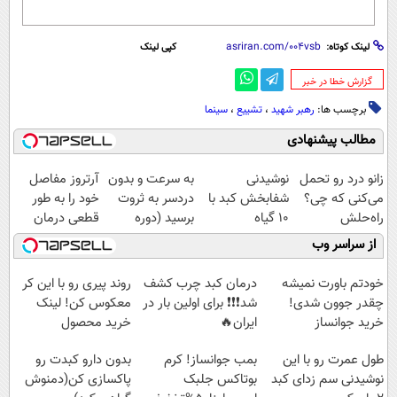
لینک کوتاه:
کپی لینک
‌گزارش خطا در خبر
برچسب ها:
رهبر شهید
،
تشییع
،
سینما
مطالب پیشنهادی
زانو درد رو تحمل
نوشیدنی
به سرعت و بدون
آرتروز مفاصل
می‌کنی که چی؟
شفابخش کبد با
دردسر به ثروت
خود را به طور
راه‌حلش
10 گیاه
برسید (دوره
قطعی درمان
همین‌جاست!
موثر(تخفیف تا
کاملا رایگان
کنید!
از سراسر وب
امشب)
پولسازی)
◗پرسش‌نامه◖
خودتم باورت نمیشه
درمان کبد چرب کشف
روند پیری رو با این کر
چقدر جوون شدی!
شد❗❗❗ برای اولین بار در
معکوس کن! لینک
خرید جوانساز
ایران🔥
خرید محصول
اسپیرولینا با تخفیف
(100%گیاهی+تخفیف)
طول عمرت رو با این
بمب جوانساز! کرم
بدون دارو کبدت رو
ویژه
نوشیدنی سم زدای کبد
بوتاکس جلبک
پاکسازی کن(دمنوش