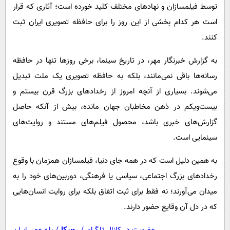
پیامک
سرگرمی
توسط فیلمسازان و نهادهای مختلف کلید خورده است؛ آثاری که قرار
است هر کدام بخشی از این روز را برای حافظه تصویری ایران ثبت
روانشناسی
فناوری
کنند.
آشپزی
گوناگون
به گزارش خبرنگار مهر، در تاریخ سینما، برخی روزها تنها در حافظه
دانلود
حوادث
رسانه‌ها باقی نمی‌مانند، بلکه به حافظه تصویری یک ملت تبدیل
محیط زیست
می‌شوند. بسیاری از آنچه امروز از رخدادهای بزرگ قرن بیستم و
سلامت
بیست‌ویکم در ذهن مخاطبان جهان مانده، بیش از آنکه حاصل
فرهنگی
گزارش‌های خبری باشد، محصول فیلم‌های مستند و روایت‌های
سینمایی است.
بین الملل
اجتماعی
به همین دلیل است که در همه جای دنیا، فیلمسازان همزمان با وقوع
رخدادهای بزرگ اجتماعی، سیاسی یا فرهنگی، دوربین‌های خود را به
حیات وحش
میدان می‌آورند؛ نه فقط برای ثبت اتفاق بلکه برای روایت انسان‌هایی
سیاست خارجی
که در دل آن وقایع حضور دارند.