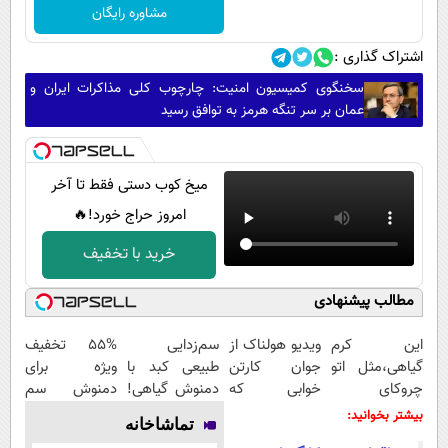
مشاوره رایگان
اشتراک گذاری :
سخنگوی کمیسیون امنیت: چارچوب کلی مذاکرات ایران و
عمان بر سر تنگه هرمز به توافق رسید
میخ کوب دستی فقط تا آخر
امروز حراج خورد!🔥
خرید با تخفیف
مطالب پیشنهادی
این کرم
ویدیو هولناک از
سم‌زدایی
55% تخفیف
گیاهی،مثل اتو
جوان کارتن
طبیعی کبد با
ویژه برای
چروکای
خوابی که
دمنوش گیاهی!
دمنوش سم
پوستتوصاف
میلیاردر شد.
فقط تا پایان
زدای کبد!(تعداد
بیشتر بخوانید:
تماشاخانه
میکنه!50%تخفیف
آموزش رایگان
امروز50%تخفیف
محدود)