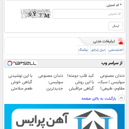
* کد امنیتی
اعتبارسنجی
دیزل ژنراتور
بوکینگ
از سراسر وب
دندان مصنوعی
کبد قلب دومته!
دندان مصنوعی
با این نوشیدنی
سوئیسی | سبک،
با این روش
سوئیسی:
گیاهی خوش
مقاوم، طبیعی!
گیاهی مراقبش
جدیدترین
طعم سلامتی
ویزیت
باش
فناوری اروپا،
کبدتان را تضمین
بازگشت به بالای صفحه
رایگان+پرداخت
سبک و مقاوم |
کنید
اقساطی😍
پرداخت قسطی