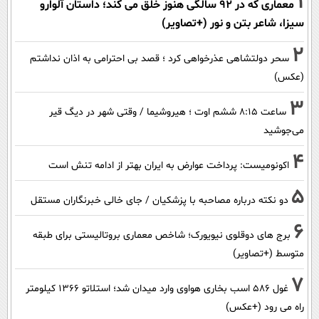
1
معماری که در 92 سالگی هنوز خلق می کند؛ داستان آلوارو
سیزا، شاعر بتن و نور (+تصاویر)
2
سحر دولتشاهی عذرخواهی کرد ؛ قصد بی احترامی به اذان نداشتم
(عکس)
3
ساعت ۸:۱۵ ششم اوت ؛ هیروشیما / وقتی شهر در دیگ قیر
می‌جوشید
4
اکونومیست: پرداخت عوارض به ایران بهتر از ادامه تنش است
5
دو نکته درباره مصاحبه با پزشکیان / جای خالی خبرنگاران مستقل
6
برج های دوقلوی نیویورک؛ شاخص معماری بروتالیستی برای طبقه
متوسط (+تصاویر)
7
غول 586 اسب بخاری هواوی وارد میدان شد؛ استلاتو 1366 کیلومتر
راه می رود (+عکس)