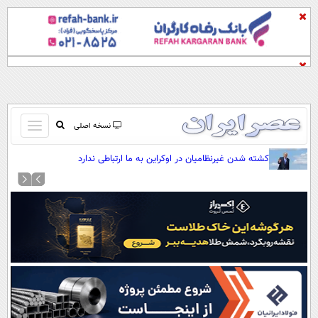
باز
نسخه اصلی
و
صفحه اول
کشته شدن غیرنظامیان در اوکراین به ما ارتباطی ندارد
بسته
تماس با ما
کردن
آرشیو
منو
جستجو
نظرسنجی
آب و هوا
اوقات شرعی
پیوند ها
سواد زندگی