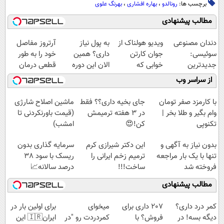
برچسب ها:
رونالدو
،
بهاره افشاری
،
بهرنگ علوی
مطالب پیشنهادی
دندان مصنوعی
ویدیو هولناک از
به پول نیاز
آرتروز مفاصل
سوئیسی:
جوان کارتن
داری؟ همین
خود را به طور
جدیدترین
خوابی که
الان این دوره
قطعی درمان
فناوری اروپا،
میلیاردر شد.
رایگان رو شرکت
کنید!
از سراسر وب
سبک و مقاوم |
آموزش رایگان
کن تا دیر نشده!
◗پرسش‌نامه◖
پرداخت قسطی
با کارمزد صفر تومان
جای بخیه داری؟؟ فقط
ماشین اصلاح شارژی
وام بگیر و طلا بخر |
در 3 هفته ترمیمش
(قیمت باورنکردنی تا
تکنوپی
کن!😍
امشب)
بدون نیاز به آگهی و
این دکتر شیرازی کرم
سرمایه گذاری بدون
تنها با یک بار مراجعه
ترمیم زخم ایرانی را
ریسک با سود 38
فروخته شد
ساخت!!!
درصد سالانه📈
مطالب پیشنهادی
کمر درد داری؟
207 داری برای
میخوای
برای اولین بار در
دیگه بسه! در
فروش؟ با
کمردردت رو "در
ایران🇮🇷 این