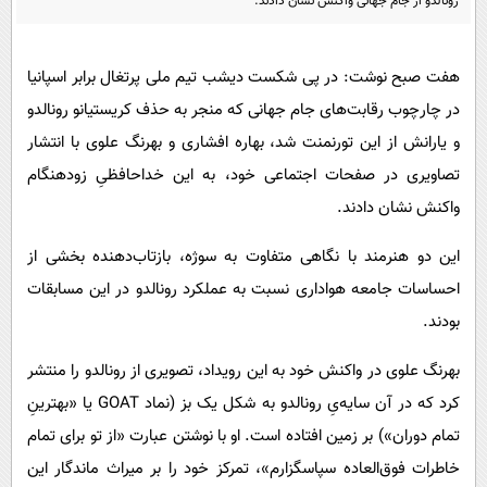
رونالدو از جام جهانی واکنش نشان دادند.
پیامک
سرگرمی
روانشناسی
فناوری
هفت صبح نوشت: در پی شکست دیشب تیم ملی پرتغال برابر اسپانیا
آشپزی
گوناگون
در چارچوب رقابت‌های جام جهانی که منجر به حذف کریستیانو رونالدو
دانلود
حوادث
و یارانش از این تورنمنت شد، بهاره افشاری و بهرنگ علوی با انتشار
محیط زیست
تصاویری در صفحات اجتماعی خود، به این خداحافظیِ زودهنگام
واکنش نشان دادند.
سلامت
فرهنگی
این دو هنرمند با نگاهی متفاوت به سوژه، بازتاب‌دهنده بخشی از
احساسات جامعه هواداری نسبت به عملکرد رونالدو در این مسابقات
بین الملل
بودند.
اجتماعی
بهرنگ علوی در واکنش خود به این رویداد، تصویری از رونالدو را منتشر
حیات وحش
کرد که در آن سایه‌یِ رونالدو به شکل یک بز (نماد GOAT یا «بهترینِ
سیاست خارجی
تمام دوران») بر زمین افتاده است. او با نوشتن عبارت «از تو برای تمام
خاطرات فوق‌العاده سپاسگزارم»، تمرکز خود را بر میراث ماندگار این