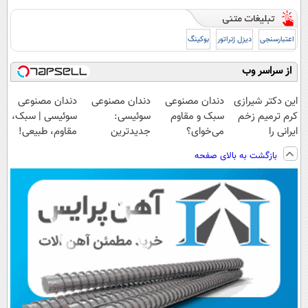
اعتبارسنجی
دیزل ژنراتور
بوکینگ
از سراسر وب
این دکتر شیرازی
دندان مصنوعی
دندان مصنوعی
دندان مصنوعی
کرم ترمیم زخم
سبک و مقاوم
سوئیسی:
سوئیسی | سبک،
ایرانی را
می‌خوای؟
جدیدترین
مقاوم، طبیعی!
ساخت!!!
پرداخت اقساطی
فناوری اروپا،
ویزیت
بازگشت به بالای صفحه
هم داریم!😍 |
سبک و مقاوم |
رایگان+پرداخت
📍تهران
پرداخت قسطی
اقساطی😍