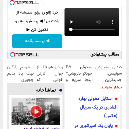
درد زانو رو برای همیشه از
یادت ببر! ◀ پرسش‌نامه رو
تکمیل کن ▶
◀ پرسش‌نامه
مطالب پیشنهادی
دندان مصنوعی
میخوای S5
ویدیو هولناک از
میخوایم رایگان
سوئیسی:
خودتو بفروشی؟
جوان کارتن
بهت یاد بدیم
جدیدترین
اینجا سریع و
خوابی که
چجوری
فناوری اروپا،
منصفانه تر
میلیاردر شد.
پولدارشی! باور
بیشتر بخوانید:
تماشاخانه
سبک و مقاوم |
بفروش
آموزش رایگان
نداری امتحانش
استایل مغولی بهاره
پرداخت قسطی
مجانیه
افشاری در یک سریال
(عکس)
پایان یک امپراتوری در