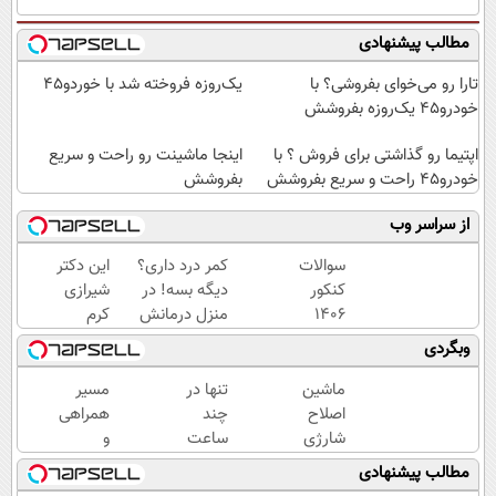
مطالب پیشنهادی
تارا رو می‌خوای بفروشی؟ با
یک‌روزه فروخته شد با خوردو45
خودرو۴۵ یک‌روزه بفروشش
اپتیما رو گذاشتی برای فروش ؟ با
اینجا ماشینت رو راحت و سریع
خودرو45 راحت و سریع بفروشش
بفروشش
از سراسر وب
سوالات
کمر درد داری؟
این دکتر
کنکور
دیگه بسه! در
شیرازی
1406
منزل درمانش
کرم
همه
کن
ترمیم
وبگردی
رشته‌ها
(◀پرسش‌نامه)
زخم
لو
ایرانی را
ماشین
تنها در
مسیر
رفت!!!!!
ساخت!!!
اصلاح
چند
همراهی
شارژی
ساعت
و
(قیمت
و با
گزارش
مطالب پیشنهادی
باورنکردنی
یکبار
عملکرد