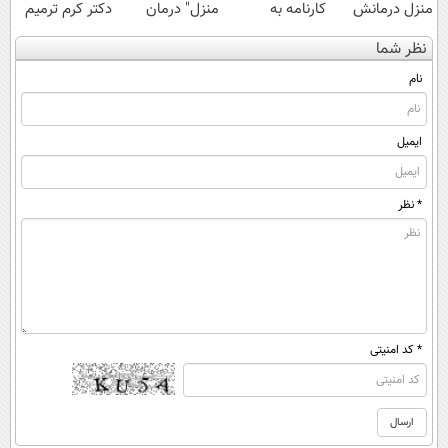
منزل درمانش
کارنامه به
منزل" درمان
دکتر کرم ترمیم
کن
بهترین قیمت
کنی؟ (◂فیلم +
کننده 23 روزه
نظر شما
(◀پرسش‌نامه)
بفروش!
◂پرسش‌نامه)
ساخت!
نام
ایمیل
* نظر
* کد امنیتی