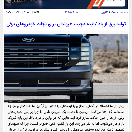
سیاسی
اقتصاد
صفحه نخست
»
فناوری
کد
۱۱۷۵۷۸۲
انتشار:
۰۳:۰۰ - ۱۷-۰۴-۱۴۰۵
جامعه
اقتصادی
تولید برق از باد / ایده عجیب هیوندای برای نجات خودروهای برقی
ورزشی
اجتماعی
خودرو
بین الملل
حوادث
فرهنگ و هنر
سیاست خارجی
سلامت
علم و دانش
یک برش دانایی
قرآن
فناوری و It
محیط زیست
گوناگون
علمی
سفر و تفریح
فیلم
سرگرمی
اخبار کریپتو
عصر ایران 2
اقتصاد
باشگاه مغز
برخی از ما احتمالا در فضای مجازی با ایده‌های به‌ظاهر نبوغ‌آمیز اما خنده‌داری مواجه
آموزش زبان
شده‌ایم که ادعا می‌کنند می‌توان با نصب یک توربین بادی یا ژنراتور روی خودروهای
خواندنی ها و دیدنی ها
ورزش
مجله تصویری سلاح
برقی، آن‌ها را حین حرکت شارژ کرد؛ ایده‌هایی که در اولین برخورد با قوانین پایه فیزیک
داستان کوتاه
تار و مار می‌شوند. اما به نظر می‌رسد این بار قضیه کمی جدی‌تر است، چرا که هیوندای
سیاست
تصمیم گرفته این ایده به‌ظاهر غیرممکن را بررسی کند و پتنتی برای تولید انرژی از جریان