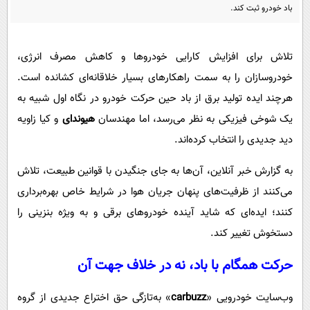
پیامک
سرگرمی
باد خودرو ثبت کند.
روانشناسی
فناوری
تلاش برای افزایش کارایی خودروها و کاهش مصرف انرژی،
آشپزی
گوناگون
خودروسازان را به سمت راهکارهای بسیار خلاقانه‌ای کشانده است.
دانلود
حوادث
هرچند ایده تولید برق از باد حین حرکت خودرو در نگاه اول شبیه به
محیط زیست
یک شوخی فیزیکی به نظر می‌رسد، اما مهندسان
هیوندای
و کیا زاویه
سلامت
دید جدیدی را انتخاب کرده‌اند.
فرهنگی
به گزارش خبر آنلاین، آن‌ها به جای جنگیدن با قوانین طبیعت، تلاش
بین الملل
می‌کنند از ظرفیت‌های پنهان جریان هوا در شرایط خاص بهره‌برداری
کنند؛ ایده‌ای که شاید آینده خودروهای برقی و به‌ ویژه بنزینی را
اجتماعی
دستخوش تغییر کند.
حیات وحش
حرکت همگام با باد، نه در خلاف جهت آن
سیاست خارجی
وب‌سایت خودرویی «
carbuzz
» به‌تازگی حق اختراع جدیدی از گروه