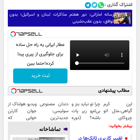
اشتراک گذاری :
رسانه اماراتی: دور هفتم مذاکرات لبنان و اسرائیل؛ بدون
توافق، بدون عقب‌نشینی
عطار ایرانی یه راه حل ساده
برای جلوگیری از پیری پیدا
کرده!حتما ببین
ثبت خرید
مطالب پیشنهادی
این کرم
چرا تو نباید بنز و
دندان مصنوعی
ویدیو هولناک از
گیاهی،مثل اتو
بی‌ام‌و زیر پات
سوئیسی:
جوان کارتن
چروکای
باشه؟ (دوره
جدیدترین
خوابی که
پوستتوصاف
رایگان درآمد
فناوری اروپا،
میلیاردر شد.
بیشتر بخوانید:
تماشاخانه
میکنه!50%تخفیف
میلیاردی)
سبک و مقاوم |
آموزش رایگان
تغییر کاربری تانک‌ها در
پرداخت قسطی