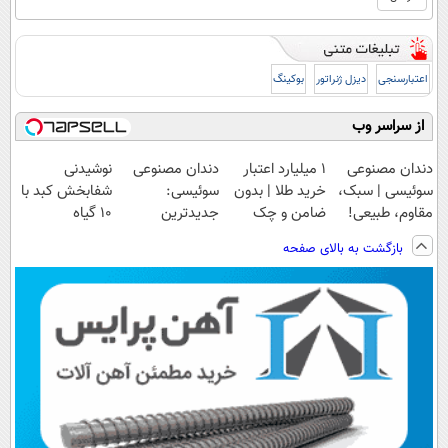
اعتبارسنجی
دیزل ژنراتور
بوکینگ
از سراسر وب
دندان مصنوعی
۱ میلیارد اعتبار
دندان مصنوعی
نوشیدنی
سوئیسی | سبک،
خرید طلا | بدون
سوئیسی:
شفابخش کبد با
مقاوم، طبیعی!
ضامن و چک
جدیدترین
10 گیاه
ویزیت
فناوری اروپا،
موثر(تخفیف تا
بازگشت به بالای صفحه
رایگان+پرداخت
سبک و مقاوم |
امشب)
اقساطی😍
پرداخت قسطی