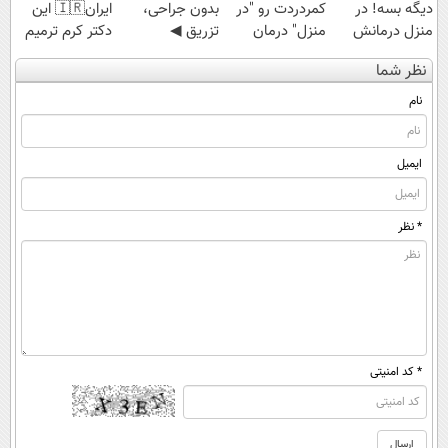
دیگه بسه! در
کمردردت رو "در
بدون جراحی،
ایران🇮🇷 این
منزل درمانش
منزل" درمان
تزریق ◀
دکتر کرم ترمیم
کن
کنی؟ (◂فیلم +
پرسش‌نامه رو پر
کننده 23 روزه
نظر شما
(◀پرسش‌نامه)
◂پرسش‌نامه)
کن ▶
ساخت!
نام
ایمیل
* نظر
* کد امنیتی