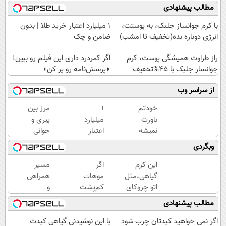
مطالب پیشنهادی
با کرم جوانساز جلبک، به پوستت،
۱ میلیارد اعتبار خرید طلا | بدون
انرژی دوباره بده(تخفیف تا امشب)
ضامن و چک
راز طراوت همیشگی پوست، کرم
اگر کمردرد داری این فیلم رو ببین!
جوانساز جلبک با 45%تخفیف
◗پرسش‌نامه رو پر کن◖
از سراسر وب
خودتم
۱
مرز بین
باورت
میلیارد
پیری و
نمیشه
اعتبار
جوانی
چقدر
خرید
پوستت
وبگردی
جوون
طلا |
کرم
شدی!
بدون
ضدچروک
این کرم
اگر
مسیر
خرید
ضامن
جلبکه!40%تخفیف
گیاهی،مثل
موهات
همراهی
جوانساز
و چک
اتو چروکای
کم‌پشت
و
اسپیرولینا
پوستتوصاف
شده،
گزارش
مطالب پیشنهادی
با تخفیف
میکنه!50%تخفیف
این
عملکرد
ویژه
صفحه
گروه
اگر نمی خواهید کبدتان چرب شود
با این نوشیدنی گیاهی کبدت