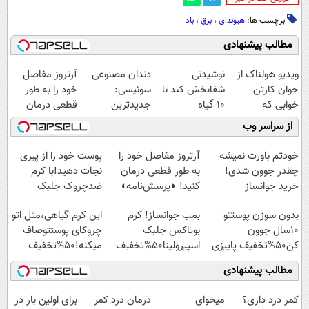
برچسب ها:
هیوندای
،
برق
،
باد
مطالب پیشنهادی
ویدیو هولناک از
نوشیدنی
دندان مصنوعی
آرتروز مفاصل
جوان کارتن
شفابخش کبد با
سوئیسی:
خود را به طور
خوابی که
10 گیاه
جدیدترین
قطعی درمان
میلیاردر شد.
موثر(تخفیف تا
فناوری اروپا،
کنید!
از سراسر وب
آموزش رایگان
امشب)
سبک و مقاوم |
◗پرسش‌نامه◖
پرداخت قسطی
خودتم باورت نمیشه
آرتروز مفاصل خود را
پوست خود را از پیری
چقدر جوون شدی!
به طور قطعی درمان
نجات دهید!با کرم
خرید جوانساز
کنید! ◗پرسش‌نامه◖
ضدچروک جلبک
اسپیرولینا با تخفیف
بدون سوزن پوستتو
بمب جوانساز! کرم
این کرم گیاهی،مثل اتو
ویژه
10سال جوون
بوتاکس جلبک
چروکای پوستتوصاف
کن50%تخفیف پاییزی
اسپیرولینا50%تخفیف
میکنه!50%تخفیف
مطالب پیشنهادی
کمر درد داری؟
میخوای
درمان درد کمر
برای اولین بار در