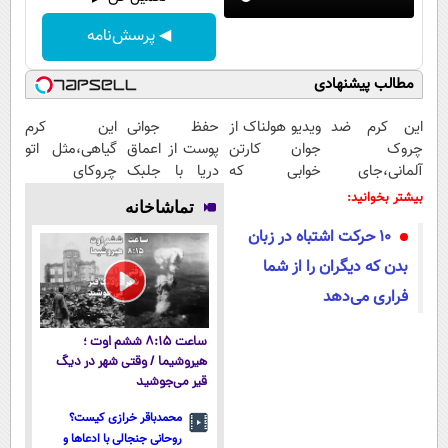
◀ پرسش‌نامه
مطالب پیشنهادی
این کرم ضد
ویدیو هولناک از
حفظ جوانی
این کرم
چروک
جوان کارتن
پوست از اعماق
گیاهی،مثل اتو
آلمانی،جای
خوابی که
دریا با جلبک
چروکای
بوتاکس رو برات
میلیاردر شد.
اسپیرولینا
پوستتوصاف
بیشتر بخوانید:
تماشاخانه
پر میکنه!
آموزش رایگان
میکنه!50%تخفیف
۱۰ حرکت اشتباه در زبان
تخفیف تا
امشب
بدن که دیگران را از شما
فراری می‌دهد
ساعت ۸:۱۵ ششم اوت ؛
هیروشیما / وقتی شهر در دیگ
قیر می‌جوشید
محمدباقر خرازی کیست؟
روحانی جنجالی با ادعاها و