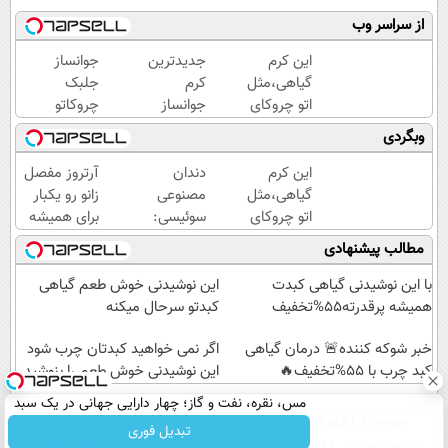
از سراسر وب
این کرم
جدیدترین
جوانساز
گیاهی،مثل
کرم
جلبک
اتو چروکای
جوانساز
چروکاتو
پوستتوصاف
حاوی
مثل اتو
وبگردی
میکنه!50%تخفیف
جلبک
صاف
اسپیرولینا!
میکنه
این کرم
دندان
آرتروز مفصل
( لینک
😍
گیاهی،مثل
مصنوعی
زانو رو یکبار
خرید با
اتو چروکای
سوئیسی:
برای همیشه
تخفیف
پوستتوصاف
جدیدترین
درمان کن!
مطالب پیشنهادی
ویژه)
میکنه!50%تخفیف
فناوری
◗پرسش‌نامه◖
اروپا،
با این نوشیدنی گیاهی کبدت
این نوشیدنی خوش طعم گیاهی
سبک و
همیشه پرقدرته55%تخفیف
کبدتو سرحال میکنه
مقاوم |
خبر شوکه کننده🚨 درمان گیاهی
پرداخت
اگر نمی خواهید کبدتان چرب شود
کبد چرب با 55%تخفیف🔥
قسطی
این نوشیدنی خوش طعم را بنوشید
مس، نقره، نفت و گاز؛ چهار دارایی جهانی در یک سبد
صفحه اول
فیلم
عصر ایران۲
درباره عصرایران
تماس با ما
آرشیو
جستجو
تبدیل فوری