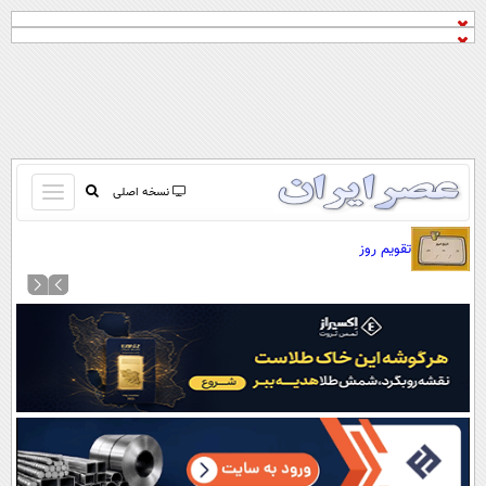
باز
نسخه اصلی
و
صفحه اول
تقویم روز
بسته
تماس با ما
کردن
آرشیو
منو
جستجو
نظرسنجی
آب و هوا
اوقات شرعی
پیوند ها
سواد زندگی