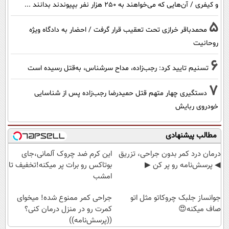
و کیفری / آن‌هایی که می‌خواهند به ۲۵۰ هزار نفر بپیوندند بدانند ...
5
محمدباقر خرازی تحت تعقیب قرار گرفت / احضار به دادگاه ویژه
روحانیت
6
تسنیم تایید کرد: رجب‌زاده، مداح سرشناس، به‌قتل رسیده است
7
دستگیری چهار متهم قتل حمیدرضا رجب‌زاده پس از شناسایی
خودروی ربایش
مطالب پیشنهادی
درمان درد کمر بدون جراحی، تزریق
این کرم ضد چروک آلمانی،جای
◀ پرسش‌نامه رو پر کن ▶
بوتاکس رو برات پر میکنه!تخفیف تا
امشب
جوانساز جلبک چروکاتو مثل اتو
جراحی کمر ممنوع شده! میخوای
صاف میکنه😍
کمرت رو در منزل درمان کنی؟
((پرسش‌نامه))