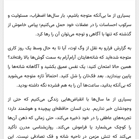
پیامک
سرگرمی
روانشناسی
فناوری
بسیاری از ما بی‌آنکه متوجه باشیم، بار سال‌ها اضطراب، مسئولیت و
سرکوب احساسات را در عضلات خود حمل می‌کنیم؛ پیامی خاموش از
آشپزی
گوناگون
گذشته که تنها با آگاهی و توجه می‌توان آن را رها کرد.
دانلود
حوادث
به گزارش فرارو به نقل از وگ اوت، آیا تا به حال وسط یک روز کاری
محیط زیست
متوجه شده‌اید که شانه‌هایتان آرام‌آرام به سمت گوش‌ها بالا رفته‌اند؟
سلامت
همین حالا امتحان کنید: یک نفس عمیق بکشید و آگاهانه شانه‌ها را
فرهنگی
پایین بیندازید. بعد فک‌تان را شل کنید. احتمالاً تازه متوجه می‌شوید
بین الملل
که بی‌آنکه بدانید، ساعت‌ها آن را به هم فشرده نگه داشته بودید.
اجتماعی
بسیاری از ما سال‌ها با انقباض‌هایی زندگی می‌کنیم که حتی از
حیات وحش
وجودشان خبر نداریم. بدن انسان حافظه‌ای پیچیده و هوشمند دارد؛
تجربه‌های عاطفی را در خود ذخیره می‌کند، حتی زمانی که ذهن آن‌ها
سیاست خارجی
را کوچک می‌شمارد یا فراموش می‌کند. روان‌شناسی مدرن تأکید
می‌کند که تنش مزمن در ناحیه شانه و فک تصادفی نیست. این