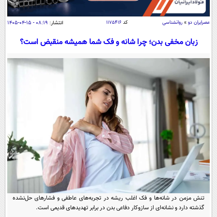
سیاسی
اقتصاد
عصرايران دو
»
روانشناسی
کد
۱۱۷۵۴۱۶
انتشار:
۰۸:۱۹ - ۱۵-۰۴-۱۴۰۵
جامعه
اقتصادی
زبان مخفی بدن؛ چرا شانه و فک شما همیشه منقبض است؟
ورزشی
اجتماعی
خودرو
بین الملل
حوادث
فرهنگ و هنر
سیاست خارجی
سلامت
علم و دانش
یک برش دانایی
قرآن
فناوری و It
محیط زیست
گوناگون
علمی
سفر و تفریح
فیلم
سرگرمی
اخبار کریپتو
عصر ایران 2
اقتصاد
باشگاه مغز
آموزش زبان
خواندنی ها و دیدنی ها
ورزش
مجله تصویری سلاح
تنش مزمن در شانه‌ها و فک اغلب ریشه در تجربه‌های عاطفی و فشارهای حل‌نشده
داستان کوتاه
سیاست
گذشته دارد و نشانه‌ای از سازوکار دفاعی بدن در برابر تهدیدهای قدیمی است.