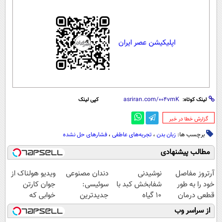
اپلیکیشن عصر ایران
لینک کوتاه:
کپی لینک
‌گزارش خطا در خبر
برچسب ها:
زبان بدن
،
تجربه‌های عاطفی
،
فشارهای حل نشده
مطالب پیشنهادی
آرتروز مفاصل
نوشیدنی
دندان مصنوعی
ویدیو هولناک از
خود را به طور
شفابخش کبد با
سوئیسی:
جوان کارتن
قطعی درمان
10 گیاه
جدیدترین
خوابی که
کنید!
موثر(تخفیف تا
فناوری اروپا،
میلیاردر شد.
از سراسر وب
◗پرسش‌نامه◖
امشب)
سبک و مقاوم |
آموزش رایگان