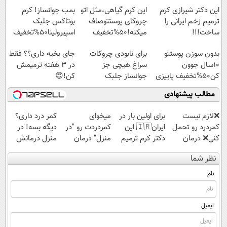
پرداخت قسطی
این دکتر شیرازی کرم
این کرم گیاهی،مثل اتو
بمب جوانساز! کرم
ترمیم زخم ایرانی را
چروکای پوستتوصاف
بوتاکس جلبک
ساخت!!!
میکنه!50%تخفیف
اسپیرولینا50%تخفیف
بدون سوزن پوستتو
برای نابودی چروکات
جای بخیه داری؟؟ فقط
10سال جوون
سراغ هیچی جز
در 3 هفته ترمیمش
کن50%تخفیف پاییزی
جوانساز جلبک
کن!😍
نرو(تخفیف40%)
مطالب پیشنهادی
❌لازم نیست
برای اولین بار در
میخوای
کمر درد داری؟
کمردرد رو تحمل
ایران🇮🇷 این
کمردردت رو "در
دیگه بسه! در
کنی❌ درمان
دکتر کرم ترمیم
منزل" درمان
منزل درمانش
بدون جراحی و
کننده 23 روزه
کنی؟ (◂فیلم +
کن
نظر شما
قرص
ساخت!
◂پرسش‌نامه)
(◀پرسش‌نامه)
(پرسشنامه)
نام
ایمیل