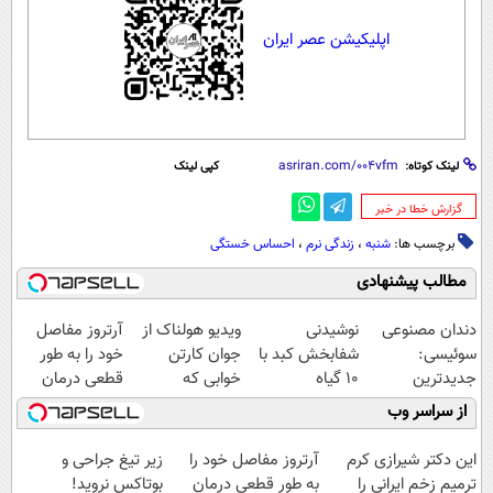
اپلیکیشن عصر ایران
لینک کوتاه:
کپی لینک
‌گزارش خطا در خبر
برچسب ها:
شنبه
،
زندگی نرم
،
احساس خستگی
مطالب پیشنهادی
دندان مصنوعی
نوشیدنی
ویدیو هولناک از
آرتروز مفاصل
سوئیسی:
شفابخش کبد با
جوان کارتن
خود را به طور
جدیدترین
10 گیاه
خوابی که
قطعی درمان
فناوری اروپا،
موثر(تخفیف تا
میلیاردر شد.
کنید!
از سراسر وب
سبک و مقاوم |
امشب)
آموزش رایگان
◗پرسش‌نامه◖
پرداخت قسطی
این دکتر شیرازی کرم
آرتروز مفاصل خود را
زیر تیغ جراحی و
ترمیم زخم ایرانی را
به طور قطعی درمان
بوتاکس نروید!