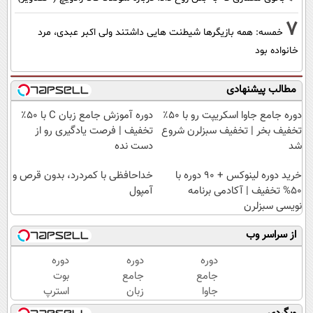
7
خمسه: همه بازیگرها شیطنت هایی داشتند ولی اکبر عبدی، مرد
خانواده بود
مطالب پیشنهادی
دوره جامع جاوا اسکریپت رو با ۵۰٪
دوره آموزش جامع زبان C با ۵۰٪
تخفیف بخر | تخفیف سبزلرن شروع
تخفیف | فرصت یادگیری رو از
شد
دست نده
خرید دوره لینوکس + 90 دوره با
خداحافظی با کمردرد، بدون قرص و
50% تخفیف | آکادمی برنامه
آمپول
نویسی سبزلرن
از سراسر وب
دوره
دوره
دوره
جامع
جامع
بوت
جاوا
زبان
استرپ
اسکریپت
سی
با ۵۰٪