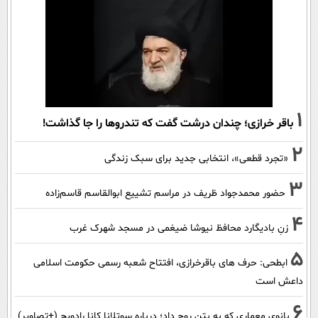
1
باقر خرازی؛ چندان درشت گفت که تندروها را جا گذاشت!
2
«تجرد قطعی»، انتخابی جدید برای سبک زندگی
3
حضور محمدجواد ظریف در مراسم تشییع ابوالقاسم قاسم‌زاده
4
زنِ بادیگارد محافظ نیوشا ضیغمی در مسجد شهرک غرب
5
ابطحی: حرف های باقرخرازی، افتتاح شعبه رسمی حکومت اسلامی
داعش است
6
بانوی معماری که به بتن روح داد؛ درباره سوتلانا کانا رادویچ (+تصاویر)