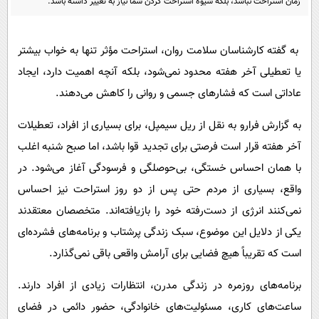
زمان استراحت نباشد، بلکه شیوه استراحت کردن شما نیاز به تغییر داشته باشد.
پیامک
سرگرمی
روانشناسی
فناوری
به گفته کارشناسان سلامت روان، استراحت مؤثر تنها به خواب بیشتر
آشپزی
گوناگون
یا تعطیلی آخر هفته محدود نمی‌شود، بلکه آنچه اهمیت دارد، ایجاد
دانلود
حوادث
عاداتی است که فشارهای جسمی و روانی را کاهش می‌دهند.
محیط زیست
به گزارش فرارو به نقل از ریل سیمپل، برای بسیاری از افراد، تعطیلات
سلامت
آخر هفته قرار است فرصتی برای تجدید قوا باشد، اما صبح شنبه اغلب
فرهنگی
با همان احساس خستگی، بی‌حوصلگی و فرسودگی آغاز می‌شود. در
واقع، بسیاری از مردم حتی پس از دو روز استراحت نیز احساس
بین الملل
نمی‌کنند انرژی از دست‌رفته خود را بازیافته‌اند. متخصصان معتقدند
اجتماعی
یکی از دلایل این موضوع، سبک زندگی پرشتاب و برنامه‌های فشرده‌ای
حیات وحش
است که تقریباً هیچ فضایی برای آرامش واقعی باقی نمی‌گذارد.
سیاست خارجی
برنامه‌های روزمره در زندگی مدرن، انتظارات زیادی از افراد دارند.
ساعت‌های کاری، مسئولیت‌های خانوادگی، حضور دائمی در فضای