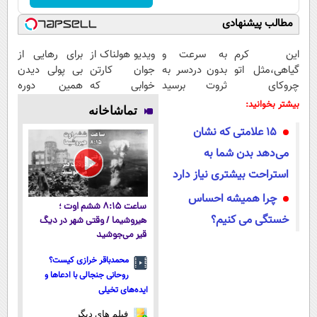
مطالب پیشنهادی
این کرم
به سرعت و
ویدیو هولناک از
برای رهایی از
گیاهی،مثل اتو
بدون دردسر به
جوان کارتن
بی پولی دیدن
چروکای
ثروت برسید
خوابی که
همین دوره
پوستتوصاف
(دوره کاملا
میلیاردر شد.
رایگان کافیه!
بیشتر بخوانید:
تماشاخانه
میکنه!50%تخفیف
رایگان
آموزش رایگان
(شمارتو وارد
۱۵ علامتی که نشان
پولسازی)
کن)
می‌دهد بدن شما به
استراحت بیشتری نیاز دارد
چرا همیشه احساس
ساعت ۸:۱۵ ششم اوت ؛
خستگی می کنیم؟
هیروشیما / وقتی شهر در دیگ
قیر می‌جوشید
محمدباقر خرازی کیست؟
روحانی جنجالی با ادعاها و
ایده‌های تخیلی
فیلم های دیگر