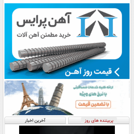
رایگان+پرداخت
پرداخت اقساطی
سبک و مقاوم |
اقساطی😍
💳 📍 تهران
پرداخت قسطی
پربیننده های روز
آخرین اخبار