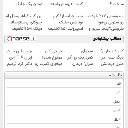
ساخت!!!
کنید! ◗پرسش‌نامه◖
ضدچروک جلبک
با40%تخفیف
میدونستی 207 خودت
بمب جوانساز! کرم
این کرم گیاهی،مثل اتو
رو میتونی روهوا
بوتاکس جلبک
چروکای پوستتوصاف
بفروشی؟اینجا سریع و
اسپیرولینا50%تخفیف
میکنه!50%تخفیف
راحت بفروش
مطالب پیشنهادی
کمر درد داری؟
میخوای
جراحی کمر
برای اولین بار در
دیگه بسه! در
کمردردت رو "در
ممنوع شده!
ایران🇮🇷 این
منزل درمانش
منزل" درمان
میخوای کمرت رو
دکتر کرم ترمیم
کن
کنی؟ (◂فیلم +
در منزل درمان
کننده 23 روزه
نظر شما
(◀پرسش‌نامه)
◂پرسش‌نامه)
کنی؟
ساخت!
((پرسش‌نامه))
نام
ایمیل
* نظر