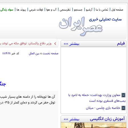
صفحه اول
تماس با ما
آرشیو
جستجو
نظرسنجی
آب و هوا
اوقات شرعی
پیوند ها
سواد زندگی
فیلم
بیشتر »»
وزیر دفاع پاکستان: توافق مکه می تواند ب
صفحه نخست
»
بین الملل
کد خبر
۱۱۷۴۱۹۱
جنگ
معاون وزارت بهداشت: حمله به لامرد با
آن ها توپخانه را از دامنه های بسیار شیب
بمب‌های فسفری بوده است
تونل حفر می کردند و دمای کمتر از 35- درجه سانتی گراد را تحمل می کردند.
خلاصه بازی چلسی - میلان
آموزش زبان انگلیسی
بیشتر »»