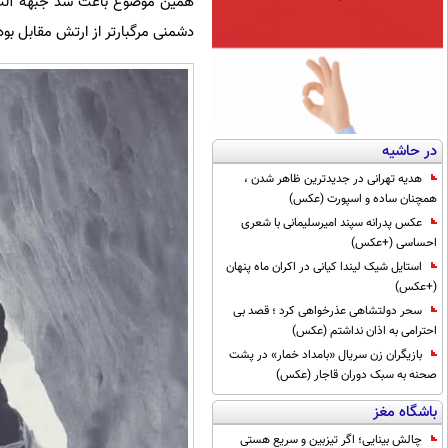
همین موضوع باعث شد جبهه آلپ ب
دشمنی مرگبارتر از ارتش مقابل بود
در حاشیه
هدیه تهرانی در جدیدترین ظاهر شدن ،
همچنان ساده و اسپورت (عکس)
عکس پدرانه سپند امیرسلیمانی با شعری
احساسی (+عکس)
استایل شیک لیندا کیانی در اکران ماه پنهان
(+عکس)
سحر دولتشاهی عذرخواهی کرد ؛ قصد بی
احترامی به اذان نداشتم (عکس)
بازیگران زن سریال «بامداد خمار» در پشت
صحنه به سبک دوران قاجار (عکس)
باشگاه مغز
چالش بینایی؛ اگر تیزبین و سریع هستی