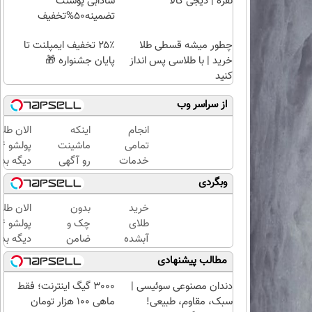
نقره | دیجی کالا
شادابی پوستت
تضمینه50%تخفیف
چطور میشه قسطی طلا
۲۵٪ تخفیف ایمپلنت تا
خرید | با طلاسی پس انداز
پایان جشنواره 🎁
کنید
از سراسر وب
انجام
اینکه
الان طلا
تمامی
ماشینت
خدمات
رو آگهی
دیگه بده
خودرویی
کنی و
سرمایه‌گ
وبگردی
در محل
همه
طلا با ا
با یدک
بهت
بی‌بهره
خرید
بدون
الان طلا
دات کام
زنگ
طلای
چک و
بزنن
آبشده
ضامن
دیگه بده
اذییت
حتی با
تا 100
سرمایه‌گ
مطالب پیشنهادی
میکنه؟
۱۰۰هزارتومان
میلیون
طلا با ا
اعتبار
بی‌بهره
دندان مصنوعی سوئیسی |
3000 گیگ اینترنت؛ فقط
خرید
سبک، مقاوم، طبیعی!
ماهی 100 هزار تومان