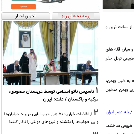
پربیننده های روز
آخرین اخبار
 از سخت ترین و
رد در ارتفاع بیش از 10000 فوت از سطح دریا و میان قله های
طبیعی تونل حفر
 به دلیل بهمن،
1
زیر بهمن مدفون
تاسیس ناتو اسلامی توسط عربستان سعودی،
ترکیه و پاکستان / علت: ایران
2
/
بله عصر ایران
از افاضات خرازی: ۵۰ هزار حزب اللهی بریزند خیابان‌ها
و بی حجاب‌ها را بکشند و نیرو‌های دولتی را ناکار کنند!
 طبیعی ساختند.