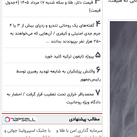
3
ایی که طبیعت،
قیمت دلار، طلا و سکه شنبه ۱۷ مرداد ۱۴۰۵ (+جدول
قیمت)
4
گفته‌های یک روحانی تندرو و ردپای بیش از ۳ یا ۴
جرم جدی امنیتی و کیفری / آن‌هایی که می‌خواهند به
۲۵۰ هزار نفر بپیوندند بدانند ...
5
پروژه تایفون ترکیه کلید خورد
6
واکنش پزشکیان به شایعه تهدید رهبری توسط
رئیس‌جمهور
7
محمدباقر خرازی تحت تعقیب قرار گرفت / احضار به
دادگاه ویژه روحانیت
مطالب پیشنهادی
سرمایه گذاری امن با طلا و
با جلبک اسپیرولینا جوانی و