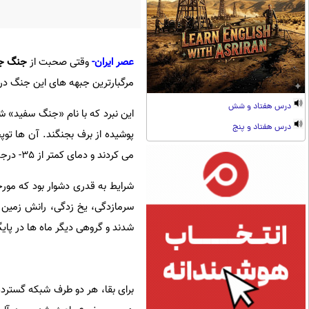
عصر ایران-
وقتی صحبت از
جنگ جه
مرگبارترین جبهه های این جنگ در
درس هفتاد و شش
درس هفتاد و پنج
پوشیده از برف بجنگند. آن ها توپ
می کردند و دمای کمتر از 35- درجه سانتی گراد را تحمل می کردند.
شرایط به قدری دشوار بود که مورخ
سرمازدگی، یخ زدگی، رانش زمین 
شدند و گروهی دیگر ماه ها در پایگاه
برای بقا، هر دو طرف شبکه گسترده