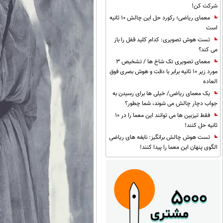
شرکت کن!
معمای ریاضی؛ رکورد حل این چالش 10 ثانیه
است
تست هوش تصویری: کدام کلید قفل را باز
می کند؟
معمای تصویری تک شاخ ها / تشخیص 3
مورد زیر 10 ثانیه برابر با دقت و هوش بصری فوق
العاده
یک معمای ریاضی/ خیلی ها برای رسیدن به
جواب دچار چالش می شوند، شما چطور؟
فقط تیزبین ها می توانند این معما را در 10
ثانیه حل کنند!
تست هوش چالش برانگیز: نابغه های ریاضی
الگوی پنهان این معما را پیدا کنند!