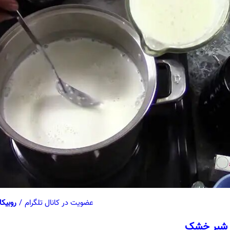
عضویت در کانال تلگرام
/
روبیکا
با شیر خشک