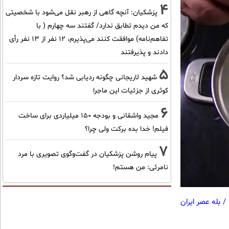
4
پزشکیان‌: آنچه گاهی از رهبر نقل می‌شود با شخصیتی
که من دیدم تطابق ندارد/ گفتند سه چهارم ( با
تفاهم‌نامه) موافقت کنند می‌پذیرم، 12 نفر از 13 نفر رأی
دادند و پذیرفتند
5
شهید لاریجانی چگونه ردیابی شد؟ روایت تازه سردار
کوثری از جزئیات این ماجرا
6
مجید واشقانی و بودجه 150 میلیاردی برای ساخت
فیلم! خدا بده برکت ولی چرا؟
7
پیام روشن پزشکیان در گفت‌و‌گوی تصویری با مرد
نامرئی: من هستم!
/
بله عصر ایران