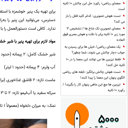
معمای ریاضی؛ رکورد حل این چالش 10 ثانیه
است
برای تهیه یک پنیر خوشمزه با استفا
تست هوش تصویری: کدام کلید قفل را باز
دسترس، می‌توانید این پنیر را به‌
می کند؟
ندارد. کافی است دستورالعمل را با
معمای تصویری تک شاخ ها / تشخیص 3
مورد زیر 10 ثانیه برابر با دقت و هوش بصری فوق
العاده
مواد لازم برای تهیه پنیر با شیر خشک (برای حدو
یک معمای ریاضی/ خیلی ها برای رسیدن به
جواب دچار چالش می شوند، شما چطور؟
شیر خشک کامل: ۲ پیمانه (حدود ۲۰۰ گرم)
فقط تیزبین ها می توانند این معما را در 10
ثانیه حل کنند!
آب ولرم: ۴ پیمانه (حدود ۱ لیتر)
تست هوش چالش برانگیز: نابغه های ریاضی
الگوی پنهان این معما را پیدا کنند!
ماست تازه: ۲ قاشق غذاخوری (برای مایه‌زدن)
تیزبین ها مچ این ماهی پنهان کار را بگیرند! /
رکورد 10 ثانیه
سرکه سفید یا آب‌لیمو تازه: ۲ تا ۳ قاشق غذاخوری (برای بریدن شیر)
نمک: به میزان دلخواه (معمولاً ۱ تا ۲ قاشق چای‌خوری)