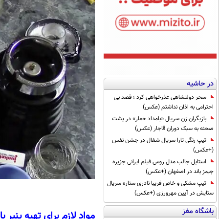
در حاشیه
سحر دولتشاهی عذرخواهی کرد ؛ قصد بی
احترامی به اذان نداشتم (عکس)
بازیگران زن سریال «بامداد خمار» در پشت
صحنه به سبک دوران قاجار (عکس)
تیپ رنگی تارا سریال شغال در جشن نفس
(+عکس)
استایل جالب مدل روس فیلم ایرانی جزیره
جیمز باند در اصفهان (+عکس)
تیپ مشکی و خاص فریبا نادری ستاره سریال
ستایش در آیین مهرورزی (+عکس)
باشگاه مغز
مواد لازم برای تهیه پنیر 