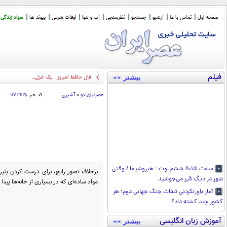
صفحه اول
تماس با ما
آرشیو
جستجو
نظرسنجی
آب و هوا
اوقات شرعی
پیوند ها
سواد زندگی
فیلم
بیشتر »»
فال حافظ امروز : یک غزل ناب و یک تفسیر گویا (26
عصرايران دو
»
آشپزی
کد خبر
۱۱۷۳۶۲۸
ساعت ۸:۱۵ ششم اوت ؛ هیروشیما / وقتی
برخلاف تصور رایج، برای درست کردن پنیر 
شهر در دیگ قیر می‌جوشید
مواد ساده‌ای که در بسیاری از خانه‌ها پید
آمار باورنکردنی تلفات جنگ جهانی دوم؛ هر
کشور چند کشته داد؟
آموزش زبان انگلیسی
بیشتر »»