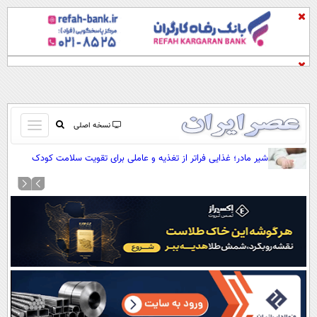
باز
نسخه اصلی
و
صفحه اول
شیر مادر؛ غذایی فراتر از تغذیه و عاملی برای تقویت سلامت کودک
بسته
تماس با ما
کردن
آرشیو
منو
جستجو
نظرسنجی
آب و هوا
اوقات شرعی
پیوند ها
سواد زندگی