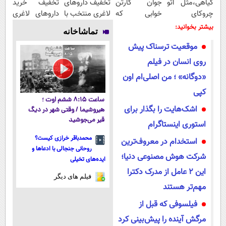
گیاهی،مثل اتو
جوان کارتن
تخفیف داروهای
تخفیف خرید
چروکای
خوابی که
لاغری منتخب با
داروهای لاغری
پوستتوصاف
میلیاردر شد.
ارسال از
با ارسال از
بیشتر بخوانید:
تماشاخانه
میکنه!50%تخفیف
آموزش رایگان
داروخانه
داروخانه و پک
موقعیت ترسناک پیش‌
نزدیکت
یخ!
روی انسان در فیلم
«دوگانه» ؛ من اصلی‌ام اون
کپی
ساعت ۸:۱۵ ششم اوت ؛
اشک‌هایت را بگذار برای
هیروشیما / وقتی شهر در دیگ
قیر می‌جوشید
استوری اینستاگرام
محمدباقر خرازی کیست؟
استخدام در معروف‌ترین
روحانی جنجالی با ادعاها و
شرکت هوش مصنوعی دنیا؛
ایده‌های تخیلی
این ۲ عامل از مدرک دکترا
فیلم های دیگر
مهم‌تر هستند
فیلسوفی که قبل از
مرگش آینده را پیش‌بینی کرد