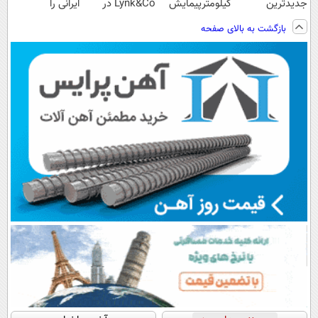
جدیدترین
کیلومترپیمایش
Lynk&Co در
ایرانی را
فناوری اروپا،
با یکبار شارژ
ایران
ساخت!!!
بازگشت به بالای صفحه
سبک و مقاوم |
پرداخت قسطی