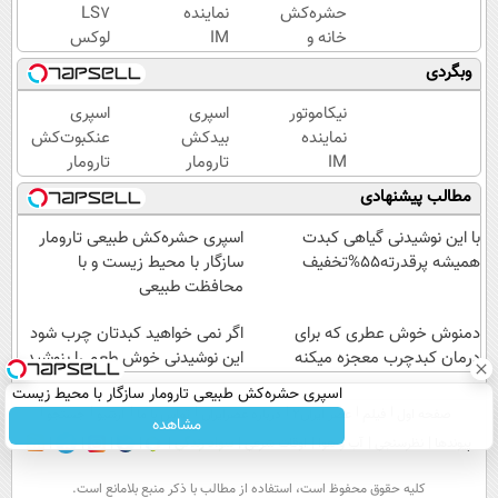
حشره‌کش
نماینده
LS7
خانه و
IM
لوکس
گیاهان
Motor و
ترین
وبگردی
خانگی،
Lynk&Co
شاسی
نابودکننده
در ایران
بلند
نیکاموتور
اسپری
اسپری
انواع
برقی
نماینده
بیدکش
عنکبوت‌‌کش
حشرات
ایران
IM
تارومار
تارومار
خانگی و
Motor و
با
ازبین‌برنده
مطالب پیشنهادی
آفات
Lynk&Co
اثرفوری
انواع
در ایران
،
عنکبوت
با این نوشیدنی گیاهی کبدت
اسپری حشره‌کش طبیعی تارومار
محافظ
همیشه پرقدرته55%تخفیف
سازگار با محیط زیست و با
لباس
محافظت طبیعی
در
دمنوش خوش عطری که برای
مقابل
اگر نمی خواهید کبدتان چرب شود
درمان کبدچرب معجزه میکنه
بید
این نوشیدنی خوش طعم را بنوشید
اسپری حشره‌کش طبیعی تارومار سازگار با محیط زیست
صفحه اول
فیلم
عصر ایران۲
درباره عصرایران
تماس با ما
آرشیو
جستجو
و با محافظت طبیعی
مشاهده
پیوندها
نظرسنجی
آب و هوا
اوقات شرعی
سواد زندگی
كليه حقوق محفوظ است، استفاده از مطالب با ذكر منبع بلامانع است.