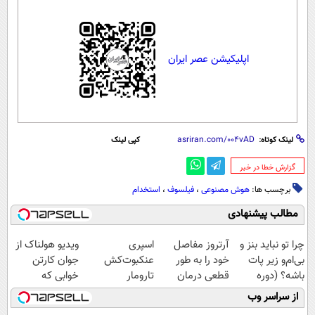
اپلیکیشن عصر ایران
لینک کوتاه:
کپی لینک
‌گزارش خطا در خبر
برچسب ها:
هوش مصنوعی
،
فیلسوف
،
استخدام
مطالب پیشنهادی
چرا تو نباید بنز و
آرتروز مفاصل
اسپری
ویدیو هولناک از
بی‌ام‌و زیر پات
خود را به طور
عنکبوت‌‌کش
جوان کارتن
باشه؟ (دوره
قطعی درمان
تارومار
خوابی که
رایگان درآمد
کنید!
ازبین‌برنده انواع
میلیاردر شد.
از سراسر وب
میلیاردی)
◗پرسش‌نامه◖
عنکبوت
آموزش رایگان