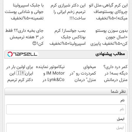
این کرم گیاهی،مثل اتو
این دکتر شیرازی کرم
با جلبک اسپیرولینا
چروکای پوستتوصاف
ترمیم زخم ایرانی را
جوانی و شادابی پوستت
میکنه!50%تخفیف
ساخت!!!
تضمینه50%تخفیف
بدون سوزن پوستتو
بمب جوانساز! کرم
جای بخیه داری؟؟ فقط
10سال جوون
بوتاکس جلبک
در 3 هفته ترمیمش
کن50%تخفیف پاییزی
اسپیرولینا50%تخفیف
کن!😍
مطالب پیشنهادی
کمر درد داری؟
میخوای
نیکاموتور نماینده
برای اولین بار در
دیگه بسه! در
کمردردت رو "در
IM Motor و
ایران🇮🇷 این
منزل درمانش
منزل" درمان
Lynk&Co در
دکتر کرم ترمیم
کن
کنی؟ (◂فیلم +
ایران
کننده 23 روزه
نظر شما
(◀پرسش‌نامه)
◂پرسش‌نامه)
ساخت!
نام
ایمیل