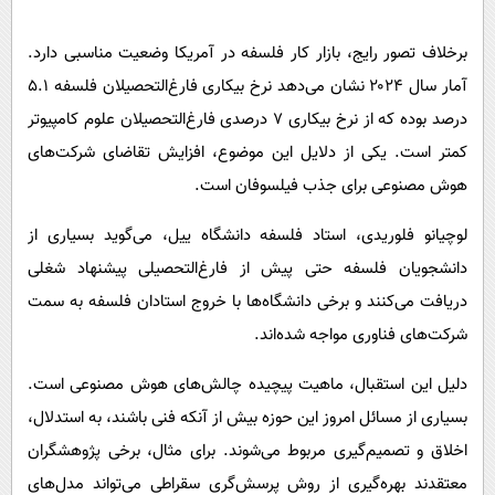
پیامک
سرگرمی
روانشناسی
برخلاف تصور رایج، بازار کار فلسفه در آمریکا وضعیت مناسبی دارد.
فناوری
آمار سال ۲۰۲۴ نشان می‌دهد نرخ بیکاری فارغ‌التحصیلان فلسفه ۵.۱
آشپزی
گوناگون
درصد بوده که از نرخ بیکاری ۷ درصدی فارغ‌التحصیلان علوم کامپیوتر
دانلود
حوادث
کمتر است. یکی از دلایل این موضوع، افزایش تقاضای شرکت‌های
محیط زیست
هوش مصنوعی برای جذب فیلسوفان است.
سلامت
لوچیانو فلوریدی، استاد فلسفه دانشگاه ییل، می‌گوید بسیاری از
فرهنگی
دانشجویان فلسفه حتی پیش از فارغ‌التحصیلی پیشنهاد شغلی
بین الملل
دریافت می‌کنند و برخی دانشگاه‌ها با خروج استادان فلسفه به سمت
شرکت‌های فناوری مواجه شده‌اند.
اجتماعی
حیات وحش
دلیل این استقبال، ماهیت پیچیده چالش‌های هوش مصنوعی است.
بسیاری از مسائل امروز این حوزه بیش از آنکه فنی باشند، به استدلال،
سیاست خارجی
اخلاق و تصمیم‌گیری مربوط می‌شوند. برای مثال، برخی پژوهشگران
معتقدند بهره‌گیری از روش پرسش‌گری سقراطی می‌تواند مدل‌های