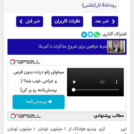
رودخانۀ لار(عکس)
خبر بعد
نظرات کاربران
خبر قبل
اشتراک گذاری :
شرط عراقچی برای شروع مذاکرات با آمریکا
میخوای زانو دردت بدون قرص
و جراحی خوب شه؟ (
پرسش‌نامه رو پر کن)
◀ پرسش‌نامه
مطالب پیشنهادی
این کرم
ویدیو هولناک از
۱ میلیون تومان
1 میلیون تومان