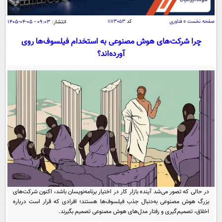
سیاسی
اقتصاد
صفحه نخست
»
فناوری
کد
۱۱۷۳۰۵۳
انتشار:
۰۹:۰۳ - ۰۵-۰۴-۱۴۰۵
جامعه
اقتصادی
چرا شرکت‌های هوش مصنوعی به استخدام فیلسوف‌ها روی
آورده‌اند؟
ورزشی
اجتماعی
خودرو
بین الملل
حوادث
فرهنگ و هنر
سیاست خارجی
سلامت
علم و دانش
یک برش دانایی
قرآن
فناوری و It
محیط زیست
گوناگون
علمی
سفر و تفریح
فیلم
سرگرمی
اخبار کریپتو
عصر ایران 2
اقتصاد
باشگاه مغز
آموزش زبان
خواندنی ها و دیدنی ها
ورزش
در حالی که تصور می‌شد آینده بازار کار در اختیار برنامه‌نویسان باشد، اکنون شرکت‌های
مجله تصویری سلاح
بزرگ هوش مصنوعی به‌دنبال جذب فیلسوف‌ها هستند؛ افرادی که قرار است درباره
داستان کوتاه
سیاست
اخلاق، تصمیم‌گیری و رفتار مدل‌های هوش مصنوعی تصمیم بگیرند.