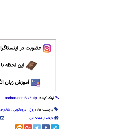
عضویت در اینستاگرام
این لحظه با
آموزش زبان ان
لینک کوتاه:
برچسب ها:
دروغ
،
دروغگویی
،
علائم فر
بازدید از صفحه اول