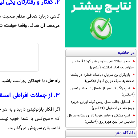
۲. گفتار و رفتارتان یکی نیست
گاهی درباره هدفی مدام صحبت می‌ک
می‌دهد آن هدف، واقعا خواسته شما 
در حاشیه
سحر دولتشاهی عذرخواهی کرد ؛ قصد بی
احترامی به اذان نداشتم (عکس)
بازیگران زن سریال «بامداد خمار» در پشت
راه حل
: با خودتان روراست باشید ت
صحنه به سبک دوران قاجار (عکس)
تیپ رنگی تارا سریال شغال در جشن نفس
۳. از جملات افراطی استفاده می‌کنید
(+عکس)
استایل جالب مدل روس فیلم ایرانی جزیره
جیمز باند در اصفهان (+عکس)
اگر افکار پارانوئیدی دارید و به هر
تیپ مشکی و خاص فریبا نادری ستاره سریال
که «هیچ‌کس با شما خوب نیست»
ستایش در آیین مهرورزی (+عکس)
ناامنی‌تان سرپوش می‌گذارید.
باشگاه مغز