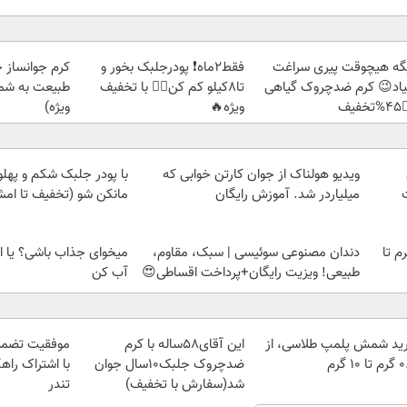
ز جلبک، هدیه
فقط2ماه❗ پودرجلبک بخور و
دیگه هیچوقت پیری سرا
رید با تخفیف
تا8کیلو کم کن👌🏻 با تخفیف
نمیاد😉 کرم ضدچروک گیا
ویژه)
ویژه🔥
👈
بک شکم و پهلوتو آب کن و
ویدیو هولناک از جوان کارتن خوابی که
کن شو (تخفیف تا امشب)
میلیاردر شد. آموزش رایگان
شی؟ یا این روش چربیاتو
دندان مصنوعی سوئیسی | سبک، مقاوم،
خرید شمش پلمپ طلاسی، از 
آب کن
طبیعی! ویزیت رایگان+پرداخت اقساطی😍
 در مناقصات
این آقای58ساله با کرم
خرید شمش پلمپ طلاسی، 
ر بزرگان ایران
ضدچروک جلبک10سال جوان
۰.۵ گرم
تندر
شد(سفارش با تخفیف)