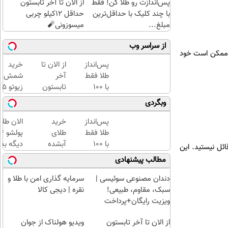
پس‌اندازت رو طلا کن! فقط
از الان تا آخر تابستون
با چند کلیک با حداقل‌ترین
حداقل 12کیلو چربی
مبلغ...
میسوزونی🧨
از سراسر وب
لت ممکن است خود
پس‌انداز
از الان تا
خرید
طلا فقط
آخر
شمش
با ۱۰۰
تابستون
زیوتو 
هزارتومان
حداقل
گرمی
وبگردی
(امن و
12کیلو
عیار ۵
راحت)
چربی
| ضد
پس‌انداز
خرید
الان طلا
میسوزونی
جعل و
طلا فقط
طلای
🧨
پلمپ
با ۱۰۰
آبشده
دیگه بده
ئل نیستید. این
مخصوص
هزارتومان
حتی با
سرمایه‌گ
مطالب پیشنهادی
(امن و
۱۰۰هزارتومان
طلا با ا
راحت)
بی‌بهره
دندان مصنوعی سوئیسی |
سرمایه گذاری امن با طلا و
سبک، مقاوم، طبیعی!
نقره | دیجی کالا
ویزیت رایگان+پرداخت
اقساطی😍
از الان تا آخر تابستون
ویدیو هولناک از جوان