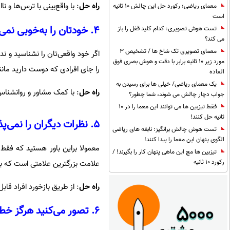
راه‌
حل
: با واقع‌بینی با ترس‌ها و نا
معمای ریاضی؛ رکورد حل این چالش 10 ثانیه
است
۴. خودتان را به‌خوبی نمی‌شناسید
تست هوش تصویری: کدام کلید قفل را باز
می کند؟
معمای تصویری تک شاخ ها / تشخیص 3
اگر خود واقعی‌تان را نشناسید و ن
مورد زیر 10 ثانیه برابر با دقت و هوش بصری فوق
را جای افرادی که دوست دارید مانند 
العاده
یک معمای ریاضی/ خیلی ها برای رسیدن به
راه ‌حل
: با کمک مشاور و روانشناس،
جواب دچار چالش می شوند، شما چطور؟
فقط تیزبین ها می توانند این معما را در 10
ثانیه حل کنند!
۵. نظرات دیگران را نمی‌پذیرید
تست هوش چالش برانگیز: نابغه های ریاضی
الگوی پنهان این معما را پیدا کنند!
معمولا براین باور هستید که فقط 
تیزبین ها مچ این ماهی پنهان کار را بگیرند! /
رکورد 10 ثانیه
علامت بزرگترین علامتی است که به
راه ‌حل
: از طریق بازخورد افراد قاب
۶. تصور می‌کنید هرگز خطا نمی‌کنید