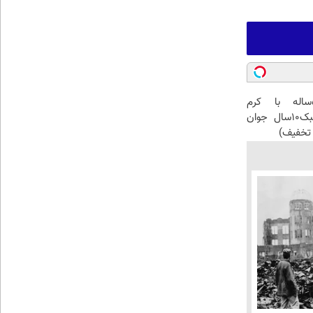
این آقای58ساله با کرم
ضدچروک جلبک10سال جوان
تخفیف)