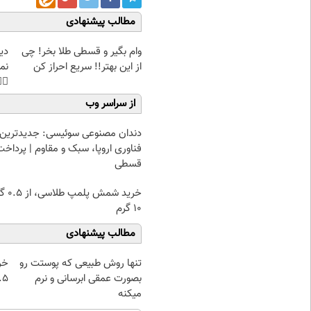
مطالب پیشنهادی
غت
وام بگیر و قسطی طلا بخر! چی
هی
از این بهتر!! سریع احراز کن
45%تخفیف
از سراسر وب
دندان مصنوعی سوئیسی: جدیدترین
فناوری اروپا، سبک و مقاوم | پرداخت
قسطی
۰.۵ گرم تا
۱۰ گرم
مطالب پیشنهادی
از
تنها روش طبیعی که پوستت رو
 تا ۱۰ گرم
بصورت عمقی ابرسانی و نرم
میکنه