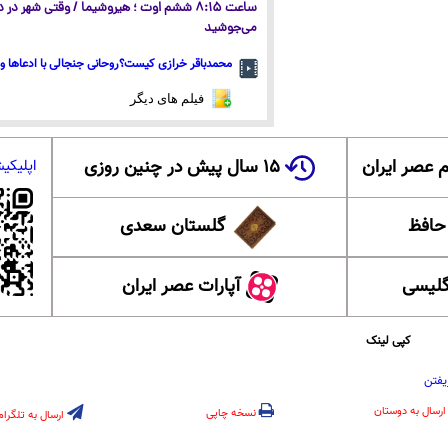
ساعت ۸:۱۵ ششم اوت ؛ هیروشیما / وقتی شهر در
می‌جوشید
محمدباقر خرازی کیست؟روحانی جنجالی با ادعاها و 
فیلم های دیگر
 عصر ایران
۱۵ سال پیش در چنین روزی
اپلیکی
 حافظ
گلستان سعدی
گلیسی
آپارات عصر ایران
کپی لینک
یفتن
ارسال به دوستان
نسخه چاپی
ارسال به تلگرام