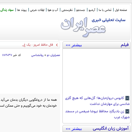
صفحه اول
تماس با ما
آرشیو
جستجو
نظرسنجی
آب و هوا
اوقات شرعی
پیوند ها
سواد زندگی
فیلم
بیشتر »»
فال حافظ امروز : یک غزل ناب و یک تفسیر
عصرايران دو
»
روانشناسی
کد خبر
۱۱۷۲۰۳۷
کابوس دروازه‌بان‌ها؛ گل‌هایی که هیچ گلری
همه ما از دروغگویی دیگران بدمان می‌آید ا
شانسی برای مهارشان نداشت
خودمان به خود می‌گوییم و حتی ممکن است
زنِ بادیگارد محافظ نیوشا ضیغمی در مسجد
شهرک غرب
آموزش زبان انگلیسی
بیشتر »»