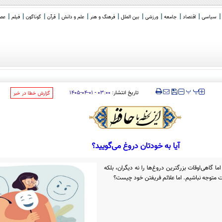
سیاسی
اقتصاد
جامعه
ورزشی
بین الملل
فرهنگ و هنر
علم و دانش
قرآن
گوناگون
فیلم
عصر 
 گو
_
‍‍‍ پ
پ
تاریخ انتشار:
۰۳:۰۰ - ۰۱-۰۴-۱۴۰۵
‌گزارش خطا در خبر
آیا به خودتان دروغ می‌گویید؟
ما گاهی‌اوقات بزرگترین دروغ‌ها را نه دیگران، بلکه
 متوجه نباشیم. اما علائم فریفتن خود چیست؟