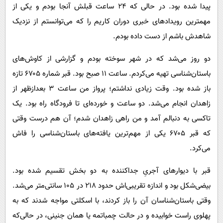
پیامک
سرگرمی
پیدا شده بود. در حالی که ۲۴ ساعت قبلش آنجا بودم و یکی از
مهمترین رویدادهای خبری دوران کاریم را که می‌‌توانستم از نزدیک
روانشناسی
فناوری
شاهدش باشم از دست داده بودم.
آشپزی
گوناگون
دو روز می‌شد که در شهر سوخته بودم و گزارشی از کاوش‌های
دانلود
حوادث
باستان‌شناسی تهیه می‌کردم. ساعت ۱۱ صبح بود. قبر شماره ۶۷۰۵ تازه
محیط زیست
باز شده بود. وقت زیادی نداشتم؛ پرواز من ساعت ۳ بعدازظهر از
سلامت
زاهدان انجام می‌شد. دو ساعت و خورده‌ای تا فرودگاه راه بود. یک
فرهنگی
تاکسی به دنبالم آمد و من راهی زاهدان شدم؛ آن هم درست وقتی
که قبر ۶۷۰۵ یکی از مهم‌ترین یافته‌های باستان‌شناسی را فاش
بین الملل
می‌کرد.
اجتماعی
قبر با دیوارهای آجریِ جداکننده به دو بخش تقسیم شده بود.
حیات وحش
بیضی‌شکل بود و اندازه تقریبی‌اش حدود ۲۱۸ در ۱۰۵ سانتی‌متر می‌شد.
سیاست خارجی
وقتی باستان‌شناسان آن را باز کردند، با اسکلتی مواجه شدند که به
پهلوی راست خوابیده و در حالت چمباتمه یا همان جنینی، در حالی‌که