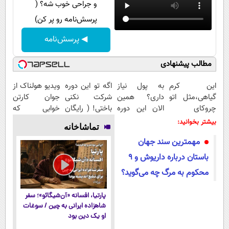
و جراحی خوب شه؟ (
پرسش‌نامه رو پر کن)
◀ پرسش‌نامه
مطالب پیشنهادی
این کرم
به پول نیاز
اگه تو این دوره
ویدیو هولناک از
گیاهی،مثل اتو
داری؟ همین
شرکت نکنی
جوان کارتن
چروکای
الان این دوره
باختی! ( رایگان
خوابی که
پوستتوصاف
رایگان رو شرکت
آموزش ببین
میلیاردر شد.
بیشتر بخوانید:
تماشاخانه
میکنه!50%تخفیف
کن تا دیر
پولدار شی)
آموزش رایگان
مهمترین سند جهان
نشده!
باستان درباره داریوش و ۹
محکوم به مرگ چه می‌گوید؟
پارتیا، افسانه «آن‌شیگائو»؛ سفر
شاهزاده ایرانی به چین / سوغات
او یک دین بود