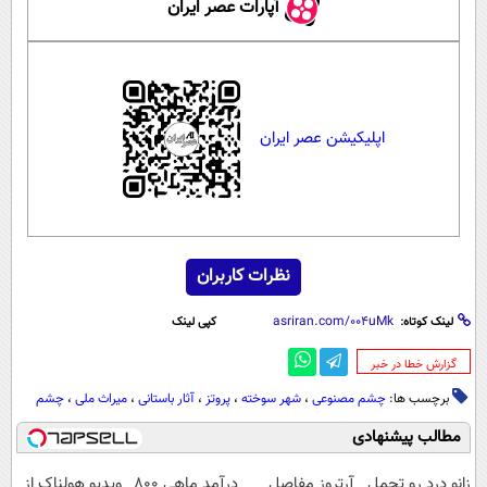
آپارات عصر ایران
اپلیکیشن عصر ایران
نظرات کاربران
لینک کوتاه:
کپی لینک
‌گزارش خطا در خبر
برچسب ها:
چشم مصنوعی
،
شهر سوخته
،
پروتز
،
آثار باستانی
،
میراث ملی
،
چشم
مطالب پیشنهادی
زانو درد رو تحمل
آرتروز مفاصل
درآمد ماهی 800
ویدیو هولناک از