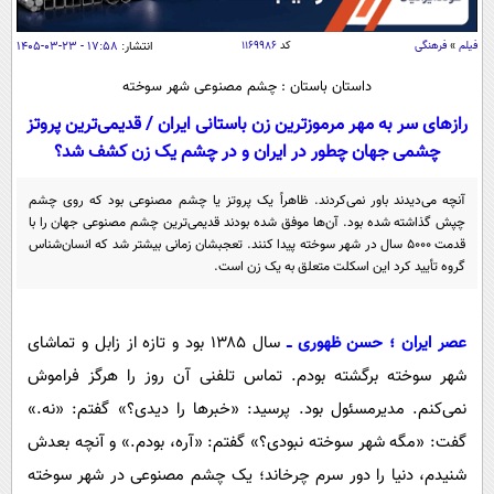
سیاسی
اقتصاد
فیلم
»
فرهنگی
کد
۱۱۶۹۹۸۶
انتشار:
۱۷:۵۸ - ۲۳-۰۳-۱۴۰۵
جامعه
اقتصادی
داستان باستان : چشم مصنوعی شهر سوخته
ورزشی
اجتماعی
رازهای سر به مهر مرموزترین زن باستانی ایران / قدیمی‌ترین پروتز
خودرو
چشمی جهان چطور در ایران و در چشم یک زن کشف شد؟
بین الملل
حوادث
فرهنگ و هنر
سیاست خارجی
آنچه می‌دیدند باور نمی‌کردند. ظاهراً یک پروتز یا چشم مصنوعی بود که روی چشم
سلامت
چپش گذاشته شده بود. آن‌ها موفق شده بودند قدیمی‌ترین چشم مصنوعی جهان را با
علم و دانش
یک برش دانایی
قدمت ۵۰۰۰ سال در شهر سوخته پیدا کنند. تعجبشان زمانی بیشتر شد که انسان‌شناس
گروه تأیید کرد این اسکلت متعلق به یک زن است.
قرآن
فناوری و It
محیط زیست
گوناگون
علمی
سفر و تفریح
عصر ایران ؛ حسن ظهوری ــ
سال ۱۳۸۵ بود و تازه از زابل و تماشای
فیلم
سرگرمی
اخبار کریپتو
شهر سوخته برگشته بودم. تماس تلفنی آن روز را هرگز فراموش
عصر ایران 2
اقتصاد
باشگاه مغز
نمی‌کنم. مدیرمسئول بود. پرسید: «خبرها را دیدی؟» گفتم: «نه.»
آموزش زبان
خواندنی ها و دیدنی ها
ورزش
مجله تصویری سلاح
گفت: «مگه شهر سوخته نبودی؟» گفتم: «آره، بودم.» و آنچه بعدش
داستان کوتاه
سیاست
شنیدم، دنیا را دور سرم چرخاند؛ یک چشم مصنوعی در شهر سوخته