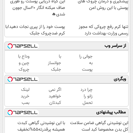
پیشگیری و درمان چروک های
این گیاه دریایی پوستت رو طوری
پوستی با این روش امن
صاف میکنه انگار 20سال جوون
شدی🔥
تنها کرم رفع چروکی که مجوز
پوست خود را از پیری نجات دهید!با
رسمی وزارت بهداشت دارد
کرم ضدچروک جلبک
از سراسر وب
جوانی را
با
وداع با
به
جوانساز
چین و
پوست
جلبک
چروک
خود
عید
های
وبگردی
هدیه
امسال
سطحی و
دهید...
۱۰سال
عمقی
چرا درد
اگر نمی
لینک
جوون
پوست...
زانو را
خواهید
خرید
تری
تحمل
کبدتان
بمب
می‌کنی؟
چرب
جوانساز
مطالب پیشنهادی
خیلی
شود این
2026!
ساده
نوشیدنی
اونم با
این نوشیدنی گیاهی ضامن سلامت
با این نوشیدنی گیاهی کبدت
درمنزل
خوش
تخفیف
کل بدن مخصوصا کبد است
همیشه پرقدرته55%تخفیف