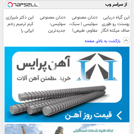
از سراسر وب
این گیاه دریایی
دندان مصنوعی
دندان مصنوعی
این دکتر شیرازی
پوستت رو طوری
سوئیسی | سبک،
سوئیسی:
کرم ترمیم زخم
صاف میکنه انگار
مقاوم، طبیعی!
جدیدترین
ایرانی را
20سال جوون
ویزیت
فناوری اروپا،
ساخت!!!
بازگشت به بالای صفحه
شدی🔥
رایگان+پرداخت
سبک و مقاوم |
اقساطی😍
پرداخت قسطی