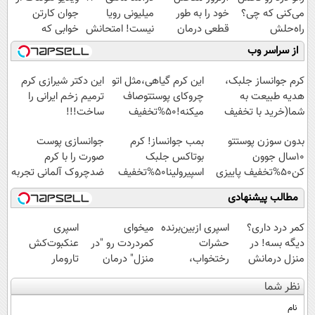
می‌کنی که چی؟
خود را به طور
میلیونی رویا
جوان کارتن
راه‌حلش
قطعی درمان
نیست! امتحانش
خوابی که
همین‌جاست!
کنید!
مجانیه😉
میلیاردر شد.
از سراسر وب
◗پرسش‌نامه◖
آموزش رایگان
کرم جوانساز جلبک،
این کرم گیاهی،مثل اتو
این دکتر شیرازی کرم
هدیه طبیعت به
چروکای پوستتوصاف
ترمیم زخم ایرانی را
شما(خرید با تخفیف
میکنه!50%تخفیف
ساخت!!!
ویژه)
بدون سوزن پوستتو
بمب جوانساز! کرم
جوانسازی پوست
10سال جوون
بوتاکس جلبک
صورت را با کرم
کن50%تخفیف پاییزی
اسپیرولینا50%تخفیف
ضدچروک آلمانی تجربه
کنید!
مطالب پیشنهادی
کمر درد داری؟
اسپری ازبین‌برنده
میخوای
اسپری
دیگه بسه! در
حشرات
کمردردت رو "در
عنکبوت‌‌کش
منزل درمانش
رختخواب،
منزل" درمان
تارومار
کن
مناسب برای
کنی؟ (◂فیلم +
ازبین‌برنده انواع
نظر شما
(◀پرسش‌نامه)
مقابله با انواع
◂پرسش‌نامه)
عنکبوت
ساس
نام