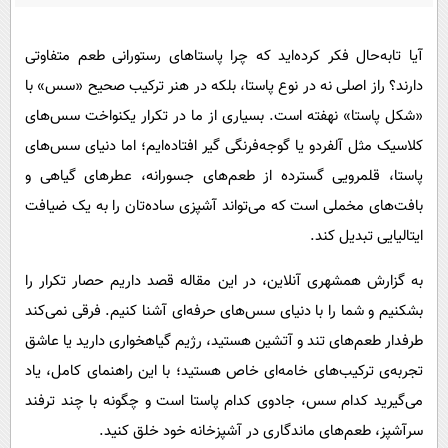
پیامک
سرگرمی
روانشناسی
فناوری
آیا تابه‌حال فکر کرده‌اید که چرا پاستاهای رستورانی طعم متفاوتی
آشپزی
گوناگون
دارند؟ راز اصلی نه در نوع پاستا، بلکه در هنر ترکیب صحیح «سس» با
«شکل پاستا» نهفته است. بسیاری از ما در تکرار یکنواخت سس‌های
دانلود
حوادث
کلاسیک مثل آلفردو یا گوجه‌فرنگی گیر افتاده‌ایم؛ اما دنیای سس‌های
محیط زیست
پاستا، قلمرویی گسترده از طعم‌های جسورانه، عطرهای گیاهی و
سلامت
بافت‌های مخملی است که می‌تواند آشپزی ساده‌تان را به یک ضیافت
فرهنگی
ایتالیایی تبدیل کند.
بین الملل
به گزارش همشهری آنلاین، در این مقاله قصد داریم حصار تکرار را
اجتماعی
بشکنیم و شما را با دنیای سس‌های حرفه‌ای آشنا کنیم. فرقی نمی‌کند
طرفدار طعم‌های تند و آتشین هستید، رژیم گیاهخواری دارید یا عاشق
حیات وحش
تجربه‌ی ترکیب‌های خامه‌ای خاص هستید؛ با این راهنمای کامل، یاد
سیاست خارجی
می‌گیرید کدام سس، جادوی کدام پاستا است و چگونه با چند ترفند
سرآشپز، طعم‌های ماندگاری در آشپزخانه خود خلق کنید.