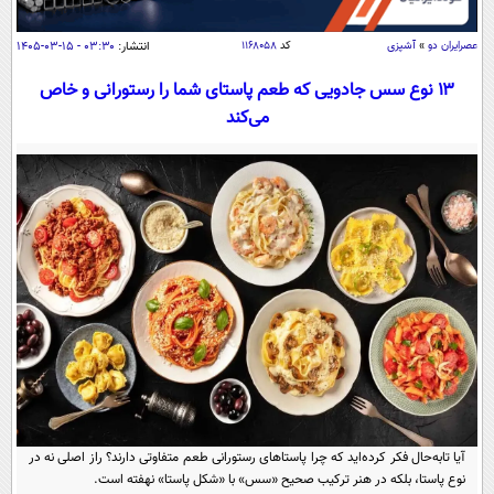
سیاسی
اقتصاد
عصرايران دو
»
آشپزی
کد
۱۱۶۸۰۵۸
انتشار:
۰۳:۳۰ - ۱۵-۰۳-۱۴۰۵
جامعه
اقتصادی
۱۳ نوع سس جادویی که طعم پاستای شما را رستورانی و خاص
می‌کند
ورزشی
اجتماعی
خودرو
بین الملل
حوادث
فرهنگ و هنر
سیاست خارجی
سلامت
علم و دانش
یک برش دانایی
قرآن
فناوری و It
محیط زیست
گوناگون
علمی
سفر و تفریح
فیلم
سرگرمی
اخبار کریپتو
عصر ایران 2
اقتصاد
باشگاه مغز
آموزش زبان
خواندنی ها و دیدنی ها
ورزش
مجله تصویری سلاح
آیا تابه‌حال فکر کرده‌اید که چرا پاستاهای رستورانی طعم متفاوتی دارند؟ راز اصلی نه در
داستان کوتاه
سیاست
نوع پاستا، بلکه در هنر ترکیب صحیح «سس» با «شکل پاستا» نهفته است.