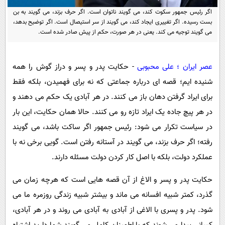
پیامک
سرگرمی
اگر رئیس جمهور سکوت کند، می گویند ناتوان است. اگر حرف بزند، می گویند به بن
بست رسیده. اگر تغییری ایجاد کند، می گویند از سر استیصال است. اگر توضیح بدهد،
روانشناسی
فناوری
می گویند توجیه می کند. یعنی در هر صورت، حکم از پیش صادر شده است.
آشپزی
گوناگون
دانلود
حوادث
عصر ایران ؛ علی محبوبی
- حکایت پدر و پسر و دراز گوش را همه
محیط زیست
شنیده ایم؛ قصه ای درباره جماعتی که نه برای فهمیدن، بلکه فقط
برای ایراد گرفتن دهان باز می کنند. در هر آبادی یک حکم می دهند و
سلامت
در هر پیچ جاده یک ایراد تازه رو می کنند. حالا همان حکایت، این بار
فرهنگی
در سیاست تکرار می شود: رئیس جمهور اگر ساکت باشد، می گویند
بین الملل
رفته؛ اگر حرف بزند، می گویند در آستانه رفتن است. گویی برخی نه با
اجتماعی
عملکرد دولت، بلکه با اصل کار کردن دولت مسئله دارند.
حیات وحش
حکایت پدر و پسر و الاغ از آن قصه هایی است که هرچه زمان می
سیاست خارجی
گذرد، کمتر شبیه افسانه می ماند و بیشتر شبیه زندگی روزمره ما می
شود. پدر و پسری با الاغی از آبادی به آبادی می روند و در هر آبادی،