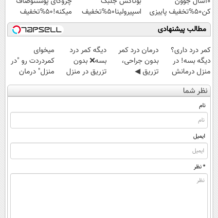
10سال جوون
بوتاکس جلبک
چروکای پوستتوصاف
کن50%تخفیف پاییزی
اسپیرولینا50%تخفیف
میکنه!50%تخفیف
مطالب پیشنهادی
کمر درد داری؟
درمان درد کمر
دیگه کمر درد
میخوای
دیگه بسه! در
بدون جراحی،
بسه❌ بدون
کمردردت رو "در
منزل درمانش
تزریق ◀
تزریق در منزل
منزل" درمان
کن
پرسش‌نامه رو پر
درمانش کن✅
کنی؟ (◂فیلم +
نظر شما
(◀پرسش‌نامه)
کن ▶
◀پرسش‌نامه پر
◂پرسش‌نامه)
کن▶
نام
ایمیل
* نظر