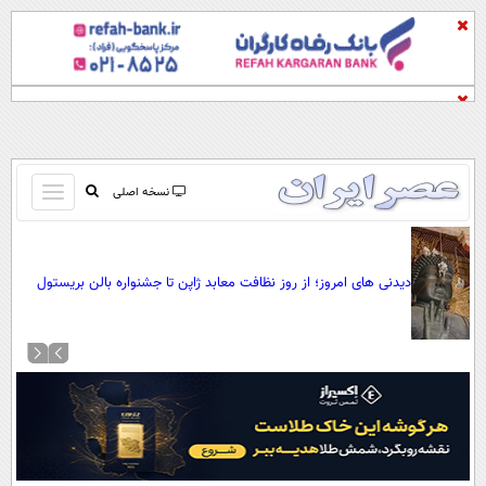
باز
نسخه اصلی
و
صفحه اول
بسته
تماس با ما
کردن
دیدنی های امروز؛ از روز نظافت معابد ژاپن تا جشنواره بالن بریستول
آرشیو
منو
جستجو
نظرسنجی
آب و هوا
اوقات شرعی
پیوند ها
سواد زندگی