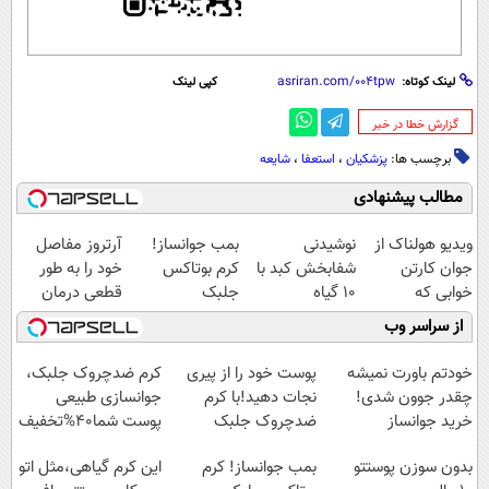
لینک کوتاه:
کپی لینک
‌گزارش خطا در خبر
برچسب ها:
پزشکیان
،
استعفا
،
شایعه
مطالب پیشنهادی
ویدیو هولناک از
نوشیدنی
بمب جوانساز!
آرتروز مفاصل
جوان کارتن
شفابخش کبد با
کرم بوتاکس
خود را به طور
خوابی که
10 گیاه
جلبک
قطعی درمان
میلیاردر شد.
موثر(تخفیف تا
اسپیرولینا50%تخفیف
کنید!
از سراسر وب
آموزش رایگان
امشب)
◗پرسش‌نامه◖
خودتم باورت نمیشه
پوست خود را از پیری
کرم ضدچروک جلبک،
چقدر جوون شدی!
نجات دهید!با کرم
جوانسازی طبیعی
خرید جوانساز
ضدچروک جلبک
پوست شما40%تخفیف
اسپیرولینا با تخفیف
بدون سوزن پوستتو
بمب جوانساز! کرم
این کرم گیاهی،مثل اتو
ویژه