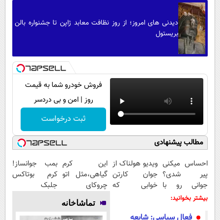
دیدنی های امروز؛ از روز نظافت معابد ژاپن تا جشنواره بالن
بریستول
فروش خودرو شما به قیمت
روز | امن و بی دردسر
ثبت درخواست
مطالب پیشنهادی
احساس میکنی
ویدیو هولناک از
این کرم
بمب جوانساز!
پیر شدی؟
جوان کارتن
گیاهی،مثل اتو
کرم بوتاکس
جوانی رو با
خوابی که
چروکای
جلبک
جوانساز جلبک
میلیاردر شد.
پوستتوصاف
اسپیرولینا50%تخفیف
بیشتر بخوانید:
تماشاخانه
تجربه کن
آموزش رایگان
میکنه!50%تخفیف
فعال سیاسی: شایعه