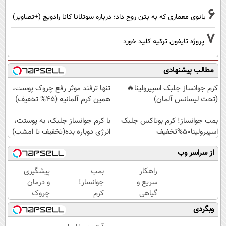
6
بانوی معماری که به بتن روح داد؛ درباره سوتلانا کانا رادویچ (+تصاویر)
7
پروژه تایفون ترکیه کلید خورد
مطالب پیشنهادی
کرم جوانساز جلبک اسپیرولینا🔥
تنها ترفند موثر رفع چروک پوست،
(تحت لیسانس آلمان)
همین کرم آلمانیه (45% تخفیف)
بمب جوانساز! کرم بوتاکس جلبک
با کرم جوانساز جلبک، به پوستت،
اسپیرولینا50%تخفیف
انرژی دوباره بده(تخفیف تا امشب)
از سراسر وب
راهکار
بمب
پیشگیری
سریع و
جوانساز!
و درمان
گیاهی
کرم
چروک
برای
بوتاکس
های
وبگردی
جلوگیری
جلبک
پوستی با