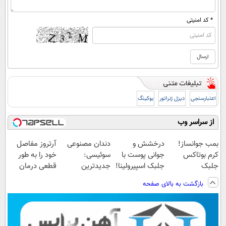
* کد امنیتی
اعتبارسنجی
دیزل ژنراتور
بوکینگ
از سراسر وب
بمب جوانساز!
درخشش و
دندان مصنوعی
آرتروز مفاصل
کرم بوتاکس
جوانی پوست با
سوئیسی:
خود را به طور
جلبک
جلبک اسپیرولینا!
جدیدترین
قطعی درمان
اسپیرولینا50%تخفیف
خرید محصول با
فناوری اروپا،
کنید!
بازگشت به بالای صفحه
تخفیف ویژه
سبک و مقاوم |
◗پرسش‌نامه◖
پرداخت قسطی