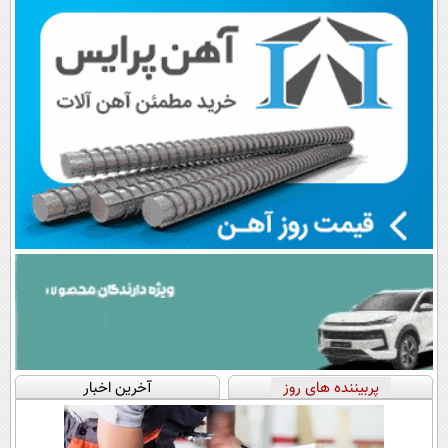
📍تهران
پرداخت قسطی
💳 📍 تهران
اقساطی😍
پربیننده های روز
آخرین اخبار