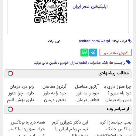
اپلیکیشن عصر ایران
لینک کوتاه:
کپی لینک
‌گزارش خطا در خبر
برچسب ها:
بانک صادرات
،
قطعه سازان خودرو
،
تأمین مالی تولید
مطالب پیشنهادی
چرا هنوز داری با
آرتروز مفاصل
آرتروز مفاصل
زانو درد درمان
درد راه میری؟
خود را به طور
خود را به طور
داره… چرا هنوز
وقتی راه درمان
قطعی درمان
قطعی درمان
داری بهش ظلم
جلو پاته!
کنید!
کنید!
می‌کنی؟
از سراسر وب
◂پرسش‌نامه▸
◗پرسش‌نامه◖
بمب جوانساز! کرم
این دکتر شیرازی کرم
همه درباره بوتاکس
بوتاکس جلبک
ترمیم زخم ایرانی را
حرف میزنن؛ اما کمتر
اسپیرولینا50%تخفیف
ساخت!!!
کسی این راه رو