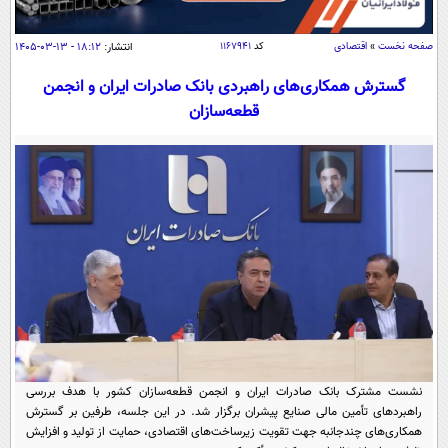
سیاسی
اقتصاد
صفحه نخست
»
اقتصادی
کد
۱۱۶۷۹۴۱
انتشار:
۱۸:۱۲ - ۱۳-۰۳-۱۴۰۵
جامعه
اقتصادی
گسترش همکاری‌های راهبردی بانک صادرات ایران و انجمن
ورزشی
قطعه‌سازان
اجتماعی
خودرو
بین الملل
حوادث
فرهنگ و هنر
سیاست خارجی
سلامت
علم و دانش
یک برش دانایی
قرآن
فناوری و It
محیط زیست
گوناگون
علمی
سفر و تفریح
فیلم
سرگرمی
اخبار کریپتو
عصر ایران 2
اقتصاد
باشگاه مغز
آموزش زبان
خواندنی ها و دیدنی ها
ورزش
مجله تصویری سلاح
نشست مشترک بانک صادرات ایران و انجمن قطعه‌سازان کشور با هدف بررسی
راهبردهای تأمین مالی صنایع پیشران برگزار شد. در این جلسه، طرفین بر گسترش
داستان کوتاه
سیاست
همکاری‌های چندجانبه جهت تقویت زیرساخت‌های اقتصادی، حمایت از تولید و افزایش