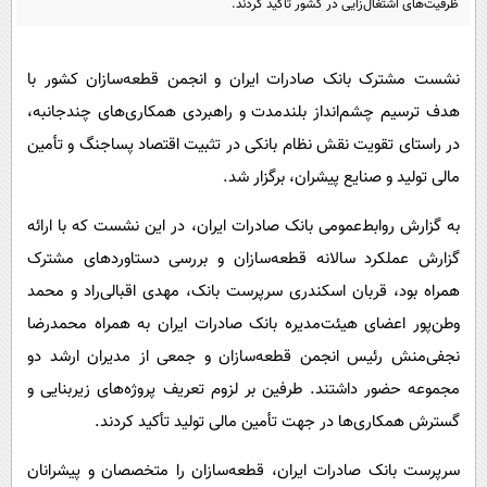
ظرفیت‌های اشتغال‌زایی در کشور تأکید کردند.
پیامک
سرگرمی
روانشناسی
فناوری
نشست مشترک بانک صادرات ایران و انجمن قطعه‌سازان کشور با
آشپزی
گوناگون
هدف ترسیم چشم‌انداز بلندمدت و راهبردی همکاری‌های چندجانبه،
دانلود
حوادث
در راستای تقویت نقش نظام بانکی در تثبیت اقتصاد پساجنگ و تأمین
محیط زیست
مالی تولید و صنایع پیشران، برگزار شد.
سلامت
به گزارش روابط‌عمومی بانک صادرات ایران، در این نشست که با ارائه
فرهنگی
گزارش عملکرد سالانه قطعه‌سازان و بررسی دستاوردهای مشترک
همراه بود، قربان اسکندری سرپرست بانک، مهدی اقبالی‌راد و محمد
بین الملل
وطن‌پور اعضای هیئت‌مدیره بانک صادرات ایران به همراه محمدرضا
اجتماعی
نجفی‌منش رئیس انجمن قطعه‌سازان و جمعی از مدیران ارشد دو
حیات وحش
مجموعه حضور داشتند. طرفین بر لزوم تعریف پروژه‌های زیربنایی و
سیاست خارجی
گسترش همکاری‌ها در جهت تأمین مالی تولید تأکید کردند.
سرپرست بانک صادرات ایران، قطعه‌سازان را متخصصان و پیشرانان