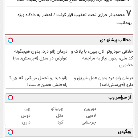
7
محمدباقر خرازی تحت تعقیب قرار گرفت / احضار به دادگاه ویژه
روحانیت
مطالب پیشنهادی
خلافی خودروتو الان ببین، با پلاک و
درمان زانو درد، بدون هیچگونه
کد ملی، بدون نیاز به مراجعه
عوارض در منزل (◂پرسش‌نامه)
حضوری
درمان زانو درد بدون عمل،تزریق و
زانو درد رو تحمل می‌کنی که چی؟
دارو (◂پرسش‌نامه)
راه‌حلش همین‌جاست!
از سراسر وب
دوربین
چربیاتو
چی
لامپی
مثل
دوس
چرخشی
کره
داری
360
آب کن
بخری
وبگردی
درجه
🔥
؟ PS5