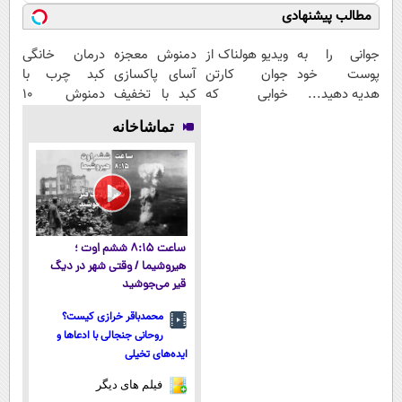
مطالب پیشنهادی
جوانی را به
ویدیو هولناک از
دمنوش معجزه
درمان خانگی
پوست خود
جوان کارتن
آسای پاکسازی
کبد چرب با
هدیه دهید...
خوابی که
کبد با تخفیف
دمنوش 10
میلیاردر شد.
ویژه
گیاه+55%
تماشاخانه
آموزش رایگان
تخفیف
ساعت ۸:۱۵ ششم اوت ؛
هیروشیما / وقتی شهر در دیگ
قیر می‌جوشید
محمدباقر خرازی کیست؟
روحانی جنجالی با ادعاها و
ایده‌های تخیلی
فیلم های دیگر