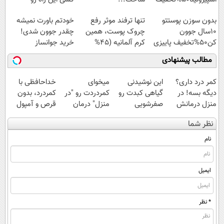
میشناسه.
بدون سوزن پوستتو
تنها ترفند موثر رفع
خودتم باورت نمیشه
10سال جوون
چروک پوست، همین
چقدر جوون شدی!
کن50%تخفیف پاییزی
کرم آلمانیه (45%
خرید جوانساز
تخفیف)
اسپیرولینا با تخفیف
مطالب پیشنهادی
ویژه
کمر درد داری؟
این نوشیدنی
میخوای
خداحافظی با
دیگه بسه! در
گیاهی کبدت رو
کمردردت رو "در
کمردرد، بدون
منزل درمانش
صفرشویی
منزل" درمان
قرص و آمپول
کن
میکنه!تخفیف تا
کنی؟ (◂فیلم +
نظر شما
(◀پرسش‌نامه)
امشب
◂پرسش‌نامه)
نام
ایمیل
* نظر