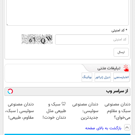
* کد امنیتی
اعتبارسنجی
دیزل ژنراتور
بوکینگ
از سراسر وب
دندان مصنوعی
دندان مصنوعی
🦷 سبک و
دندان مصنوعی
سبک و مقاوم
سوئیسی:
طبیعی مثل
سوئیسی | سبک،
می‌خوای؟
جدیدترین
دندان خودت!
مقاوم، طبیعی!
پرداخت اقساطی
فناوری اروپا،
نصب آسان و
ویزیت
بازگشت به بالای صفحه
هم داریم!😍 |
سبک و مقاوم |
پرداخت اقساطی
رایگان+پرداخت