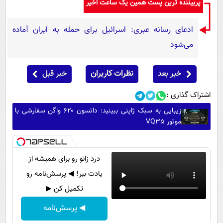
پربیننده ترین پست همین یک ساعت اخیر
ادعای رسانه عبری: اسرائیل برای حمله به ایران آماده
می‌شود
خبر بعد
نظرات کاربران
خبر قبل
اشتراک گذاری :
زیبایی به سبک ژاپنی ببینید: داتسون ۶۲۰ واگن سفارشی با
موتور VQ35
درد زانو رو برای همیشه از
یادت ببر! ◀ پرسش‌نامه رو
تکمیل کن ▶
◀ پرسش‌نامه