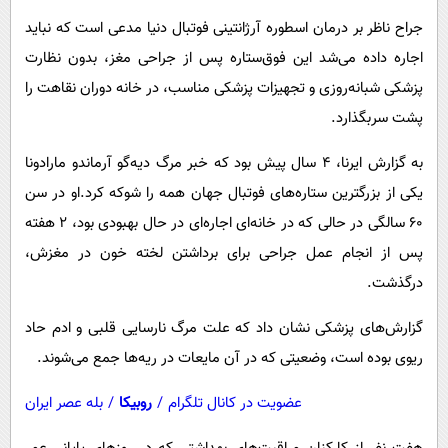
پیامک
سرگرمی
جراح ناظر بر درمان اسطوره آرژانتینی فوتبال دنیا مدعی است که نباید
روانشناسی
فناوری
اجاره داده می‌شد این فوق‌ستاره پس از جراحی مغز، بدون نظارت
آشپزی
گوناگون
پزشکی شبانه‌روزی و تجهیزات پزشکی مناسب، در خانه دوران نقاهت را
پشت سربگذارد.
دانلود
حوادث
محیط زیست
به گزارش ایرنا، ۴ سال پیش بود که خبر مرگ دیه‌گو آرماندو مارادونا
یکی از بزرگترین ستاره‌های فوتبال جهان همه را شوکه‌ کرد.او در سن
سلامت
۶۰ سالگی در حالی که در خانه‌ای اجاره‌ای در حال بهبودی بود، ۲ هفته
فرهنگی
پس از انجام عمل جراحی برای برداشتن لخته خون در مغزش،
بین الملل
درگذشت.
اجتماعی
گزارش‌های پزشکی نشان داد که علت مرگ نارسایی قلبی و ادم حاد
حیات وحش
ریوی بوده است، وضعیتی که در آن مایعات در ریه‌ها جمع می‌شوند.
سیاست خارجی
عضویت در کانال تلگرام
/
روبیکا
/
بله عصر ایران