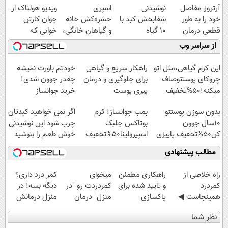
آرتروز مفاصل
نوشیدنی
اسپری
ویدیو هولناک از
خود را به طور
شفابخش کبد با
حشره‌کش خانه
جوان کارتن
قطعی درمان
10 گیاه
و گیاهان خانگی،
خوابی که
کنید!
موثر(تخفیف تا
نابودکننده انواع
میلیاردر شد.
از سراسر وب
◗پرسش‌نامه◖
امشب)
حشرات خانگی و
آموزش رایگان
آفات
این کرم گیاهی،مثل اتو
راهکار سریع و گیاهی
خودتم باورت نمیشه
چروکای پوستتوصاف
برای جلوگیری و درمان
چقدر جوون شدی!
میکنه!50%تخفیف
پیری پوست
خرید جوانساز
اسپیرولینا با تخفیف
بدون سوزن پوستتو
بمب جوانساز! کرم
اگر نمی خواهید کبدتان
ویژه
10سال جوون
بوتاکس جلبک
چرب شود این نوشیدنی
کن50%تخفیف پاییزی
اسپیرولینا50%تخفیف
خوش طعم را بنوشید
مطالب پیشنهادی
‌راه خلاصی از
راهکاری مطمئن
میخوای
کمر درد داری؟
کمردرد
و تایید شده برای
کمردردت رو "در
دیگه بسه! در
همینجاست ◀
پاکسازی
منزل" درمان
منزل درمانش
فقط کافیه فرم
کبد(سفارش با
کنی؟ (◂فیلم +
کن
نظر شما
رو پر کنی!
تخفیف)
◂پرسش‌نامه)
(◀پرسش‌نامه)