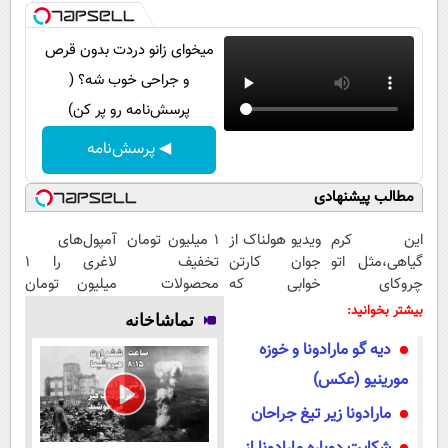
میخوای زانو دردت بدون قرص
و جراحی خوب شه؟ (
پرسش‌نامه رو پر کن)
◀ پرسش‌نامه
مطالب پیشنهادی
این کرم
ویدیو هولناک از
۱ میلیون تومان
آمپول‌های
گیاهی،مثل اتو
جوان کارتن
تخفیف
لاغری را ۱
چروکای
خوابی که
محصولات
میلیون تومان
پوستتوصاف
میلیاردر شد.
لاغری؛ یک قدم
ارزان‌تر از
بیشتر بخوانید:
تماشاخانه
میکنه!50%تخفیف
آموزش رایگان
نزدیک‌تر به
همه‌جا بخر!
دیه گو مارادونا و خوزه
شروع کاهش
وزن
مورینیو (عکس)
مارادونا زیر تیغ جراحان