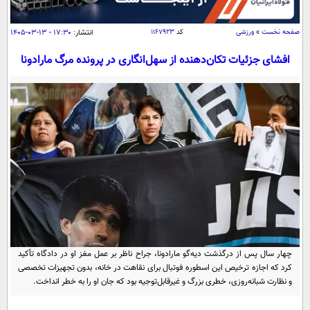
سیاسی
اقتصاد
صفحه نخست
»
ورزشی
کد
۱۱۶۷۹۲۳
انتشار:
۱۷:۳۰ - ۱۳-۰۳-۱۴۰۵
جامعه
اقتصادی
افشای جزئیات تکان‌دهنده از سهل‌انگاری در پرونده مرگ مارادونا
ورزشی
اجتماعی
خودرو
بین الملل
حوادث
فرهنگ و هنر
سیاست خارجی
سلامت
علم و دانش
یک برش دانایی
قرآن
فناوری و It
محیط زیست
گوناگون
علمی
سفر و تفریح
فیلم
سرگرمی
اخبار کریپتو
عصر ایران 2
اقتصاد
باشگاه مغز
چهار سال پس از درگذشت دیه‌گو مارادونا، جراح ناظر بر عمل مغز او در دادگاه تأکید
آموزش زبان
خواندنی ها و دیدنی ها
ورزش
کرد که اجازه ترخیص این اسطوره فوتبال برای نقاهت در خانه، بدون تجهیزات تخصصی
مجله تصویری سلاح
و نظارت شبانه‌روزی، خطری بزرگ و غیرقابل‌توجیه بود که جان او را به خطر انداخت.
داستان کوتاه
سیاست