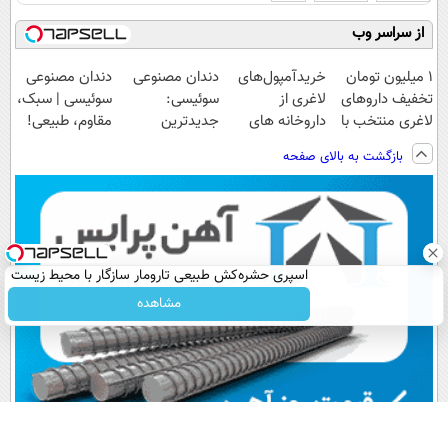
از سراسر وب
۱ میلیون تومان
خریدآمپول‌های
دندان مصنوعی
دندان مصنوعی
تخفیف داروهای
لاغری از
سوئیسی:
سوئیسی | سبک،
لاغری منتخب با
داروخانه های
جدیدترین
مقاوم، طبیعی!
ارسال از
اطرافت، ارسال
فناوری اروپا،
ویزیت
بازگشت به بالای صفحه
داروخانه نزدیکت
فوری همراه با
سبک و مقاوم |
رایگان+پرداخت
پک یخ!
پرداخت قسطی
اقساطی😍
اسپری حشره‌کش طبیعی تارومار سازگار با محیط زیست
و با محافظت طبیعی
مشاهده