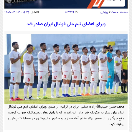
سیاسی
اقتصاد
صفحه نخست
»
ورزشی
کد
۱۱۶۷۸۹۹
انتشار:
۱۶:۲۶ - ۱۳-۰۳-۱۴۰۵
جامعه
اقتصادی
ویزای اعضای تیم ملی فوتبال ایران صادر شد
ورزشی
اجتماعی
خودرو
بین الملل
حوادث
فرهنگ و هنر
سیاست خارجی
سلامت
علم و دانش
یک برش دانایی
قرآن
فناوری و It
محیط زیست
گوناگون
علمی
سفر و تفریح
فیلم
سرگرمی
اخبار کریپتو
عصر ایران 2
اقتصاد
باشگاه مغز
محمدحسن حبیب‌الله‌زاده، سفیر ایران در ترکیه، از صدور ویزای اعضای تیم ملی فوتبال
آموزش زبان
خواندنی ها و دیدنی ها
ایران برای سفر به مکزیک خبر داد. این اقدام که با رایزنی‌های دیپلماتیک صورت گرفت،
ورزش
مجله تصویری سلاح
مانع بزرگی را از مسیر برنامه‌های آماده‌سازی و حضور ملی‌پوشان در مسابقات پیش‌رو
داستان کوتاه
سیاست
برطرف کرد.