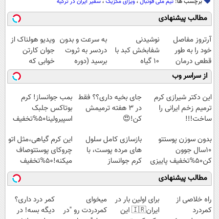
برچسب ها:
تیم ملی فوتبال
،
ویزای مکزیک
،
سفیر ایران در ترکیه
مطالب پیشنهادی
آرتروز مفاصل
نوشیدنی
به سرعت و بدون
ویدیو هولناک از
خود را به طور
شفابخش کبد با
دردسر به ثروت
جوان کارتن
قطعی درمان
10 گیاه
برسید (دوره
خوابی که
کنید!
موثر(تخفیف تا
کاملا رایگان
میلیاردر شد.
از سراسر وب
◗پرسش‌نامه◖
امشب)
پولسازی)
آموزش رایگان
این دکتر شیرازی کرم
جای بخیه داری؟؟ فقط
بمب جوانساز! کرم
ترمیم زخم ایرانی را
در 3 هفته ترمیمش
بوتاکس جلبک
ساخت!!!
کن!😍
اسپیرولینا50%تخفیف
بدون سوزن پوستتو
بازسازی کامل سلول
این کرم گیاهی،مثل اتو
10سال جوون
های مرده پوست، با
چروکای پوستتوصاف
کن50%تخفیف پاییزی
کرم جوانساز
میکنه!50%تخفیف
جلبک(50% تخفیف)
مطالب پیشنهادی
‌راه خلاصی از
برای اولین بار در
میخوای
کمر درد داری؟
کمردرد
ایران🇮🇷 این
کمردردت رو "در
دیگه بسه! در