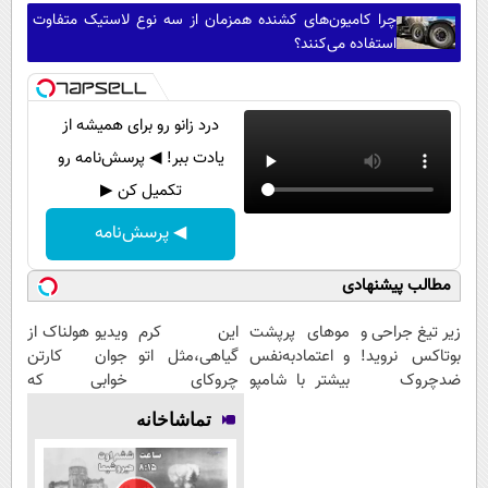
چرا کامیون‌های کشنده همزمان از سه نوع لاستیک متفاوت
استفاده می‌کنند؟
درد زانو رو برای همیشه از
یادت ببر! ◀ پرسش‌نامه رو
تکمیل کن ▶
◀ پرسش‌نامه
مطالب پیشنهادی
زیر تیغ جراحی و
موهای پرپشت
این کرم
ویدیو هولناک از
بوتاکس نروید!
و اعتمادبه‌نفس
گیاهی،مثل اتو
جوان کارتن
ضدچروک
بیشتر با شامپو
چروکای
خوابی که
جلبک
جلبک
پوستتوصاف
میلیاردر شد.
تماشاخانه
با40%تخفیف
میکنه!50%تخفیف
آموزش رایگان