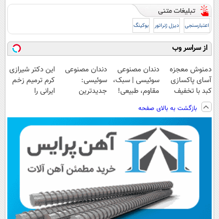
اعتبارسنجی
دیزل ژنراتور
بوکینگ
از سراسر وب
دمنوش معجزه
دندان مصنوعی
دندان مصنوعی
این دکتر شیرازی
آسای پاکسازی
سوئیسی | سبک،
سوئیسی:
کرم ترمیم زخم
کبد با تخفیف
مقاوم، طبیعی!
جدیدترین
ایرانی را
ویژه
ویزیت
فناوری اروپا،
ساخت!!!
بازگشت به بالای صفحه
رایگان+پرداخت
سبک و مقاوم |
اقساطی😍
پرداخت قسطی