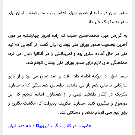
پیامک
سرگرمی
سفیر ایران در ترکیه از صدور ویزای اعضای تیم ملی فوتبال ایران برای
روانشناسی
فناوری
سفر به مکزیک خبر داد.
آشپزی
گوناگون
به گزارش مهر، محمدحسن حبیب اله زاده امروز چهارشنبه در مورد
دانلود
حوادث
آخرین وضعیت صدور ویزای ملی پوشان ایران گفت: از آنجایی که تیم
محیط زیست
ملی در حال آماده سازی بود و تمریناتش را در آنتالیا دنبال می کرد،
سلامت
هماهنگی های لازم برای صدور ویزای ملی پوشان انجام شد.
فرهنگی
سفیر ایران در ترکیه ادامه داد: رفت و آمد زمان می برد و از بازی
بین الملل
تدارکاتی با مالی هم باز می ماندند. براساس هماهنگی که با سفارت
اجتماعی
مکزیک در آنکار داشتیم تیمی را از همکاران آماده کردیم که این
موضوع را پیگیری کنید. سفارت مکزیک پذیرفت که انگشت نگاری را
حیات وحش
برای تیم ملی انجام ندهد و مستثنی کند.
سیاست خارجی
عضویت در کانال تلگرام
/
روبیکا
/
بله عصر ایران