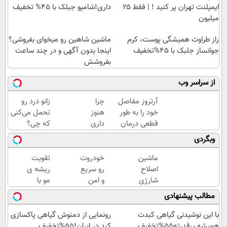
ایمپلنت تهران پر کنید ! | فقط ۲۵
داری!شامپو جبلک با 45% تخفیف
میلیون
راز طراوت همیشگی پوست، کرم
ماشین شاهین رو میخوای بفروشی؟
جوانساز جلبک با 45%تخفیف
اینجا بدون آگهی و در چند ساعت
بفروشش
از سراسر وب
آرتروز مفاصل
چرا
زانو درد رو
خود را به طور
هنوز
تحمل می‌کنی
قطعی درمان
داری
که چی؟
کنید!
با درد
راه‌حلش
وبگردی
◗پرسش‌نامه◖
راه
همین‌جاست!
میری؟
ماشین
خودروت
تقویت
وقتی
اصلاح
رو سریع
ریشه ی
راه
شارژی
و امن
مو با
درمان
(قیمت
بفروش
شامپو
مطالب پیشنهادی
جلو
باورنکردنی
🚘 تنها
جلبک
پاته!
تا امشب)
با یک
اسپیرولینا
با این نوشیدنی گیاهی کبدت
رونمایی از دمنوش گیاهی پاکسازی
بار
همیشه پرقدرته55%تخفیف
کبد در ایران!55%تخفیف