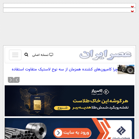
باز
نسخه اصلی
و
صفحه اول
چرا کامیون‌های کشنده همزمان از سه نوع لاستیک متفاوت استفاده
بسته
می‌کنند؟
تماس با ما
کردن
آرشیو
منو
جستجو
نظرسنجی
آب و هوا
اوقات شرعی
پیوند ها
سواد زندگی