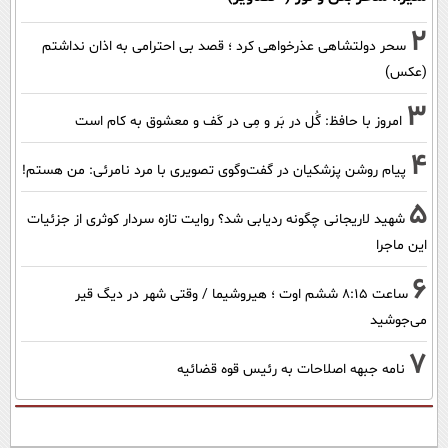
2
سحر دولتشاهی عذرخواهی کرد ؛ قصد بی احترامی به اذان نداشتم
(عکس)
3
امروز با حافظ: گُل در بَر و مِی در کَف و معشوق به کام است
4
پیام روشن پزشکیان در گفت‌و‌گوی تصویری با مرد نامرئی: من هستم!
5
شهید لاریجانی چگونه ردیابی شد؟ روایت تازه سردار کوثری از جزئیات
این ماجرا
6
ساعت ۸:۱۵ ششم اوت ؛ هیروشیما / وقتی شهر در دیگ قیر
می‌جوشید
7
نامه جبهه اصلاحات به رئیس قوه قضائیه