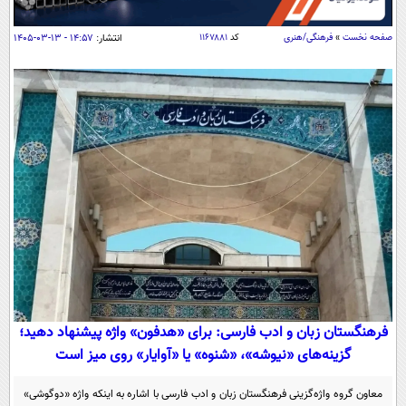
سیاسی
اقتصاد
صفحه نخست
»
فرهنگی/هنری
کد
۱۱۶۷۸۸۱
انتشار:
۱۴:۵۷ - ۱۳-۰۳-۱۴۰۵
جامعه
اقتصادی
ورزشی
اجتماعی
خودرو
بین الملل
حوادث
فرهنگ و هنر
سیاست خارجی
سلامت
علم و دانش
یک برش دانایی
قرآن
فناوری و It
محیط زیست
گوناگون
علمی
سفر و تفریح
فیلم
سرگرمی
اخبار کریپتو
عصر ایران 2
اقتصاد
باشگاه مغز
فرهنگستان زبان و ادب فارسی: برای «هدفون» واژه پیشنهاد دهید؛
آموزش زبان
خواندنی ها و دیدنی ها
ورزش
مجله تصویری سلاح
گزینه‌های «نیوشه»، «شنوه» یا «آوایار» روی میز است
داستان کوتاه
سیاست
معاون گروه واژه‌گزینی فرهنگستان زبان و ادب فارسی با اشاره به اینکه واژه «دوگوشی»