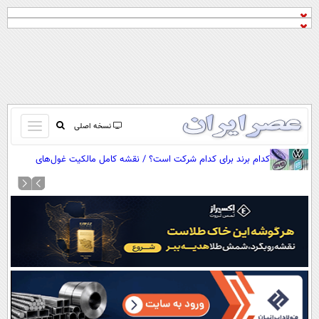
باز
نسخه اصلی
و
صفحه اول
کدام برند برای کدام شرکت است؟ / نقشه کامل مالکیت غول‌های
بسته
خودروسازی جهان
تماس با ما
کردن
آرشیو
منو
جستجو
نظرسنجی
آب و هوا
اوقات شرعی
پیوند ها
سواد زندگی