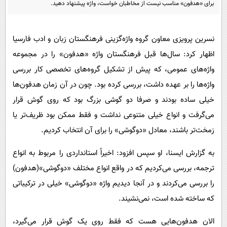
پیامک
برای «هدفون» مناسب نیست از مخاطبان خواست، واژه پیشنهاد دهید.
سرگرمی
روانشناسی
فناوری
نسرین پرویزی معاون گروه واژه‌گزینی فرهنگستان زبان و ادب فارسیا
آشپزی
گوناگون
اظهار کرد: سال‌ها قبل فرهنگستان واژه «هدفون» را در مجموعه
دانلود
حوادث
واژه‌های عمومی، که پیش از تشکیل گروه‌های تخصصی کار بررسی
محیط زیست
واژه‌ها را بر عهده داشت، بررسی کرده بود. چون در آن زمان هدفون‌ها
خیلی ساده بودند و صرفا دو گوشی بزرگ بود که روی گوش قرار
سلامت
می‌گرفت و انواع خیلی متنوعی نداشت و فقط ممکن بود ظریف‌تر یا
فرهنگی
زمخت‌تر باشند، معادل «دوگوشی» را برای آن انتخاب کردیم.
بین الملل
به گزارش ایسنا، او سپس افزود: اخیراً استانداردی را مربوط به انواع
اجتماعی
ترجمه، بررسی می‌کردیم که در واقع انواع مختلف «دوگوشی»(هدفون)
حیات وحش
را بررسی می‌کردند و در آنجا دیدیم واژه «دوگوشی» خیلی در ترکیباتی
سیاست خارجی
که ساخته شده است، نمی‌نشیند.
الان هدفون‌هایی هست که فقط روی یک گوش قرار می‌گیرد،