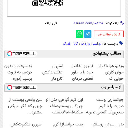
لینک کوتاه:
کپی لینک
‌گزارش خطا در خبر
برچسب ها:
اوراسیا
،
واردات
،
کالا
،
گمرک
مطالب پیشنهادی
ویدیو هولناک از
آرتروز مفاصل
اسپری
به سرعت و بدون
جوان کارتن
خود را به طور
عنکبوت‌‌کش
دردسر به ثروت
خوابی که
قطعی درمان
تارومار
برسید (دوره
میلیاردر شد.
کنید!
ازبین‌برنده انواع
کاملا رایگان
از سراسر وب
آموزش رایگان
◗پرسش‌نامه◖
عنکبوت
پولسازی)
جوانسازی پوست
این کرم گیاهی،مثل اتو
سن واقعی پوستت از
صورت را با کرم
چروکای پوستتوصاف
چیزی که فکر می‌کنی
ضدچروک آلمانی تجربه
میکنه!50%تخفیف
بیشتره...
کنید!
بدون سوزن پوستتو
بمب جوانساز! کرم
اسپری عنکبوت‌‌کش