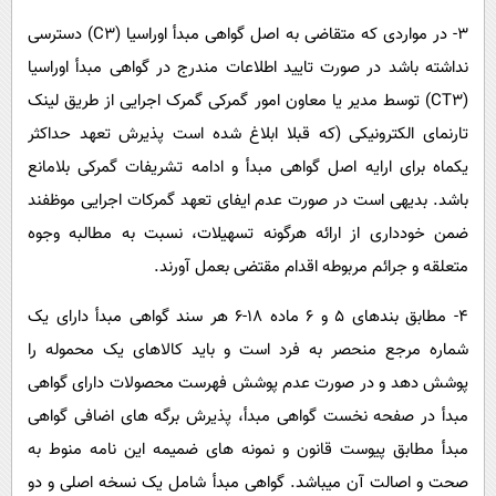
۳- در مواردی که متقاضی به اصل گواهی مبدأ اوراسیا (C۳) دسترسی
نداشته باشد در صورت تایید اطلاعات مندرج در گواهی مبدأ اوراسیا
(CT۳) توسط مدیر یا معاون امور گمرکی گمرک اجرایی از طریق لینک
تارنمای الکترونیکی (که قبلا ابلاغ شده است پذیرش تعهد حداکثر
یکماه برای ارایه اصل گواهی مبدأ و ادامه تشریفات گمرکی بلامانع
باشد. بدیهی است در صورت عدم ایفای تعهد گمرکات اجرایی موظفند
ضمن خودداری از ارائه هرگونه تسهیلات، نسبت به مطالبه وجوه
متعلقه و جرائم مربوطه اقدام مقتضی بعمل آورند.
۴- مطابق بندهای ۵ و ۶ ماده ۱۸-۶ هر سند گواهی مبدأ دارای یک
شماره مرجع منحصر به فرد است و باید کالاهای یک محموله را
پوشش دهد و در صورت عدم پوشش فهرست محصولات دارای گواهی
مبدأ در صفحه نخست گواهی مبدأ، پذیرش برگه های اضافی گواهی
مبدأ مطابق پیوست قانون و نمونه های ضمیمه این نامه منوط به
صحت و اصالت آن میباشد. گواهی مبدأ شامل یک نسخه اصلی و دو