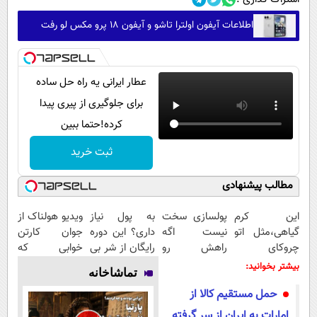
اطلاعات آیفون اولترا تاشو و آیفون ۱۸ پرو مکس لو رفت
عطار ایرانی یه راه حل ساده
برای جلوگیری از پیری پیدا
کرده!حتما ببین
ثبت خرید
مطالب پیشنهادی
این کرم
پولسازی سخت
به پول نیاز
ویدیو هولناک از
گیاهی،مثل اتو
نیست اگه
داری؟ این دوره
جوان کارتن
چروکای
راهش رو
رایگان از شر بی
خوابی که
پوستتوصاف
بدونی! " دوره
پولی خلاصت
میلیاردر شد.
بیشتر بخوانید:
تماشاخانه
میکنه!50%تخفیف
رایگان "
میکنه
آموزش رایگان
حمل مستقیم کالا از
امارات به ایران از سر گرفته