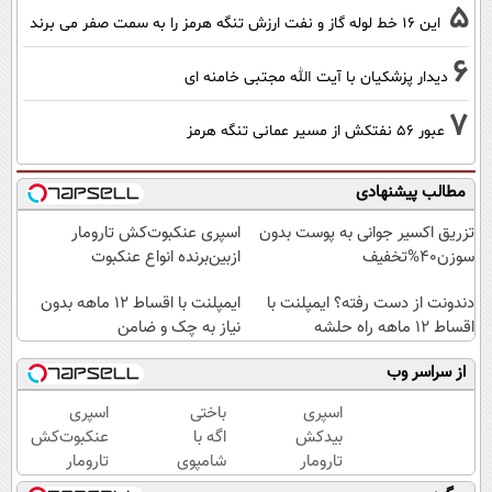
5
این 16 خط لوله گاز و نفت ارزش تنگه هرمز را به سمت صفر می برند
6
دیدار پزشکیان با آیت الله مجتبی خامنه ای
7
عبور ۵۶ نفتکش از مسیر عمانی تنگه هرمز
مطالب پیشنهادی
تزریق اکسیر جوانی به پوست بدون
اسپری عنکبوت‌‌کش تارومار
سوزن40%تخفیف
ازبین‌برنده انواع عنکبوت
دندونت از دست رفته؟ ایمپلنت با
ایمپلنت با اقساط 12 ماهه بدون
اقساط ۱۲ ماهه راه حلشه
نیاز به چک و ضامن
از سراسر وب
اسپری
باختی
اسپری
بیدکش
اگه با
عنکبوت‌‌کش
تارومار
شامپوی
تارومار
با
جلبک
ازبین‌برنده