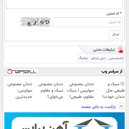
* کد امنیتی
اعتبارسنجی
دیزل ژنراتور
بوکینگ
از سراسر وب
🦷 سبک و
دندان مصنوعی
دندان مصنوعی
دندان مصنوعی
طبیعی مثل
سوئیسی | سبک،
سبک و مقاوم
سوئیسی:
دندان خودت!
مقاوم، طبیعی!
می‌خوای؟
جدیدترین
نصب آسان و
ویزیت
پرداخت اقساطی
فناوری اروپا،
بازگشت به بالای صفحه
پرداخت اقساطی
رایگان+پرداخت
هم داریم!😍 |
سبک و مقاوم |
💳 📍 تهران
اقساطی😍
📍تهران
پرداخت قسطی