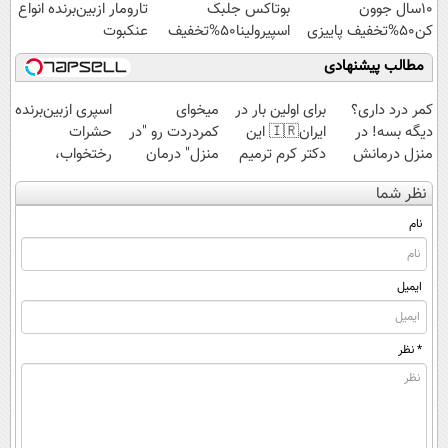
10سال جوون
بوتاکس جلبک
تارومار ازبین‌برنده انواع
کن50%تخفیف پاییزی
اسپیرولینا50%تخفیف
عنکبوت
مطالب پیشنهادی
کمر درد داری؟
برای اولین بار در
میخوای
اسپری ازبین‌برنده
دیگه بسه! در
ایران🇮🇷 این
کمردردت رو "در
حشرات
منزل درمانش
دکتر کرم ترمیم
منزل" درمان
رختخواب،
کن
کننده 23 روزه
کنی؟ (◂فیلم +
مناسب برای
نظر شما
(◀پرسش‌نامه)
ساخت!
◂پرسش‌نامه)
مقابله با انواع
ساس
نام
ایمیل
* نظر