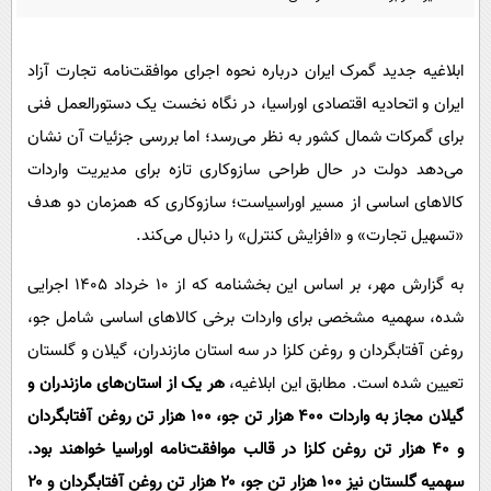
پیامک
سرگرمی
روانشناسی
فناوری
ابلاغیه جدید گمرک ایران درباره نحوه اجرای موافقت‌نامه تجارت آزاد
آشپزی
گوناگون
ایران و اتحادیه اقتصادی اوراسیا، در نگاه نخست یک دستورالعمل فنی
دانلود
حوادث
برای گمرکات شمال کشور به نظر می‌رسد؛ اما بررسی جزئیات آن نشان
می‌دهد دولت در حال طراحی سازوکاری تازه برای مدیریت واردات
محیط زیست
کالاهای اساسی از مسیر اوراسیاست؛ سازوکاری که همزمان دو هدف
سلامت
«تسهیل تجارت» و «افزایش کنترل» را دنبال می‌کند.
فرهنگی
به گزارش مهر، بر اساس این بخشنامه که از ۱۰ خرداد ۱۴۰۵ اجرایی
بین الملل
شده، سهمیه مشخصی برای واردات برخی کالاهای اساسی شامل جو،
اجتماعی
روغن آفتابگردان و روغن کلزا در سه استان مازندران، گیلان و گلستان
حیات وحش
تعیین شده است. مطابق این ابلاغیه،
هر یک از استان‌های مازندران و
گیلان مجاز به واردات ۴۰۰ هزار تن جو، ۱۰۰ هزار تن روغن آفتابگردان
سیاست خارجی
و ۴۰ هزار تن روغن کلزا در قالب موافقت‌نامه اوراسیا خواهند بود.
سهمیه گلستان نیز ۱۰۰ هزار تن جو، ۲۰ هزار تن روغن آفتابگردان و ۲۰